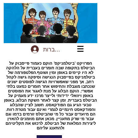
להתחברות
הפרויקט ‘ביטלמניקס’ הוקם כעמוד פייסבוק על
הביטלס בתקופה שבה חומרים בעברית על הלהקה
לא היו קיימים באופן זמין ושוטף.הפלטפורמה של
ביטלמניקס בפייסבוק הנגישה וסיפקה גישה לקהל
רחב, אך מפני שאפשרויות הגישה לפוסטים ישנים
שנכתבו מוגבלת והחיפוש אחר חומרים כמעט בלתי
אפשרי, הוקם הבלוג על מנת לאגור את הפוסטים
באופן ויזואלי ידידותי ולייצר מרכז ידע מעמיק על
הביטלס בעברית. זמן קצר לאחר השקת הבלוג, באופן
טבעי הגיע גם הפודקאסט. חשוב לציין שהבלוג
והפודקאסט חינמיים לגמרי ואינם עבור מטרת רווח.
הם מיועדים עבור כל מי שהביטלס זורמים בדמו וגם
עבור מי שרק מתעניין. מכאן אתם מוזמנים להאזין
ליצירות המלאות של הביטלס, לרכוש את תקליטיהם
ולהתענג עליהם