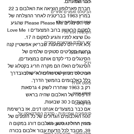
כבר שמעתם.
רינגו סולו
חברת פארלופון הוציאה את האלבום ב 22 
הביטלס ואמנים אחרים
במרץ 1963 בבריטניה לאחר ההצלחה של 
החברים של הביטלס
שני הסינגלים Please Please Me שהגיע 
למקום הראשון ברוב המצעדים ו Love Me 
הקלטות אחרות
Do שיצא לפניו והגיע למקום ה 17.
ימי הולדת ואירועים אחרים
(לא אתייחס לשמועות שבריאן אפשטיין קנה 
כחנות תקליטים סטוקים שלמים של 
מן העיתונות
הסינגלים כדי לקדם אותם במצעדים).
ויניל
הסינגלים האלו הם מקרה חריג בקטלוג של 
מצעד שירי הביטלס האהובים על קוראי ב
הביטלס מכיוון שסינגלים לא ישולבו בדרך 
כלל באלבומים בהמשך הדרך.
פוסט אורח
רק ב 1963 שוחררו לשוק 4 גרסאות 
פוסט אישי
הדפסה של האלבום שהיה בראש 
המצעדים כ 30 שבועות.
פודקאסט
אם כבר במצעדים אנחנו דנים, אז ברשימת 
סימפוניה שמיימית - סדרת הפודקאסט על
500 האלבומים הגדולים של כל הזמנים של 
מגזין הרולינג סטון, האלבום דורג במקום ה 
סדרת תחילת ימי הביטלס
39. מכובד לכל הדעות עבור אלבום בכורה 
פודקאסט - מריבולבר לפפר