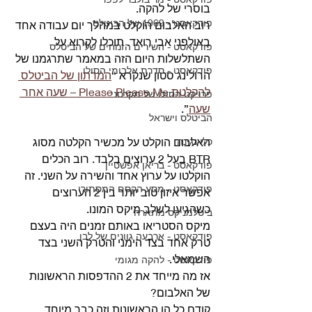
בוסרי של להקה. 
פודקאסט - 1969 של הביטלס
רוב האלבום הוקלט במהלך יום עבודה אחד 
באולפני אבי רואד. תוכלו לקרוא על 
פודקאסט - השירים הזנוחים של הביטלס
השתלשלות היום הזה במאמר שתרגמנו של 
פודקאסט - סדרת אלבומי הסולו
הרולינג סטון שנקרא “
המרתון של הביטלס 
להקלטת Please Please Me – שעה אחר 
פרויקט הסולו של מקרטני
שעה
”.
הביטלס וישראל
כלי נגינה
האלבום הוקלט על מכשיר הקלטה מסוג 
BTR בעל 2 ערוצים בלבד. רוב הכלים 
פודקאסט - בריאן אפשטיין
הוקלטו על ערוץ אחד והשירה על השני. זה 
פודקאסט - מסע הקסם המסתורי
אפשר איזון טוב יותר בין 2 הערוצים 
כשהגיעו לשלב מיקס המונו.
ביטלמניקס מתארח
מיקס הסטריאו באותם זמנים היה בעצם 
פודקאסט - ארבעה גוונים של לבן
טרק אחד בצד הימני והטרק השני בצד 
השמאלי. 
פודקאסט - להקה מגומי
אז מה מייחד את 2 ההדפסות הראשונות 
של האלבום? 
קודם כל הן הראשונות וזה כבר מיוחד, 