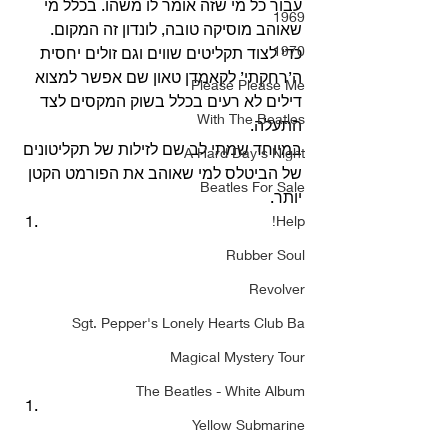
עבור כל מי שזה אומר לו משהו. בכלל מי 
1969
שאוהב מוסיקה טובה, לונדון זה המקום.
1970
כדי לצוד תקליטים שווים וגם זולים יחסית 
ה’רחקתי’ לקאמדן טאון שם אפשר למצוא 
Please Please Me
דילים לא רעים בכלל בשוק המקסים לצד 
With The Beatles
התעלה.
במיוחד שמתי לב שם לזילות של תקליטונים 
A Hard Day's Night
של הביטלס למי שאוהב את הפורמט הקטן 
Beatles For Sale
יותר. 
Help!
Rubber Soul
Revolver
Sgt. Pepper's Lonely Hearts Club Ba
Magical Mystery Tour
The Beatles - White Album
Yellow Submarine