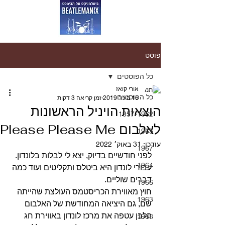
פוסט
כל הפוסטים
אורי קואז
כל הפוסטים
16 בינו׳ 2019
זמן קריאה 3 דקות
הוצאות הויניל הראשונות
1957-1962
לאלבום Please Please Me
1965
עודכן:
31 באוק׳ 2022
1967
לפני חודשיים בדיוק, יצא לי לבלות בלונדון. 
1964
עבורי לונדון היא ביטלס ותקליטים ועוד כמה 
דברים שוליים.
1966
חוץ מאווירת הכריסטמס העולצת שהייתה 
1963
שם, גם היציאה המחודשת של האלבום 
הלבן עטפה את מרכז לונדון באווירת חג 
1968