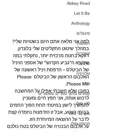
Abbey Road
Let It Be
Anthology
סינגלים
למה אני מלאה אתם היום בשטויות שלי? 
הופעות
במהלך שיטוט התקליטים שלי בלונדון, 
קאברים
דווקא בחנות מרכזית יותר, נתקלתי במה 
שנקרא ה”גביע הקדוש” של אספני הויניל 
סרטים
של הביטלס – הדפסת ויניל ראשונה של 
טלוויזיה
האלבום הראשון של הביטלס Please 
רדיו
Please Me.
כמובן שלא חשבתי אפילו על המחשבה 
קטעים מתוך ספרים ומאמרים
לרכוש אותה, אני חפץ חיים ומעוניין 
לנון סולו
להמשיך לישון במיטתי תחת הפוך החמים 
בביתי הצנוע, אבל זו הזדמנות נחמדה קצת 
מקרטני סולו
לדבר על ההוצאה המיוחדת הזו. 
הריסון סולו
על אלבום הבכורה של הביטלס בטח כולכם 