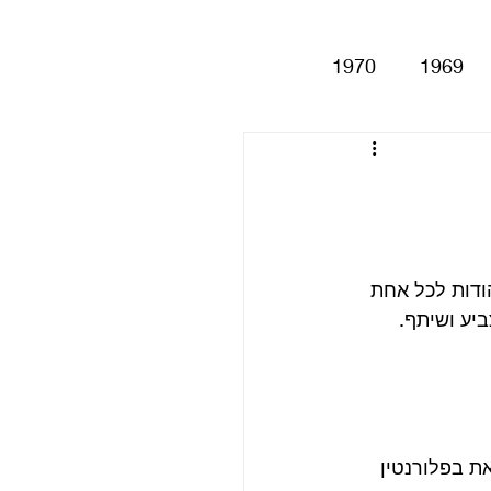
1970
1969
Help!
Be
Magical My
ודות לכל אחת 
Anthology
סינגלים
ת בפלורנטין 