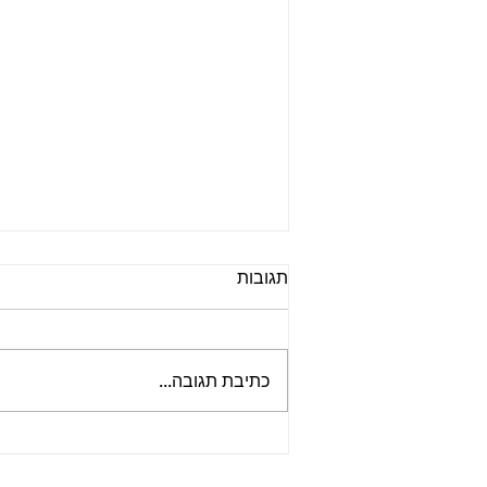
תגובות
כתיבת תגובה...
תוצאות ההצבעה במצעד שירי
הביטלס של ביטלמניקס 2020