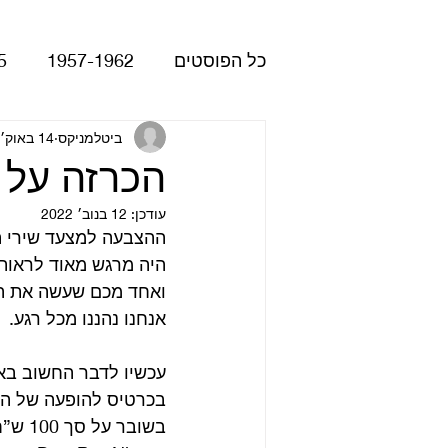
כל הפוסטים
1957-1962
5
Please Please Me
ביטלמניקס
14 באוק׳ 2017
atles
הכרזה על 
עודכן:
12 בנוב׳ 2022
Revolver
Rubber Soul
ההצבעה למצעד שירי ה
היה מרגש מאוד לראות 
ואחד מכם שעשה את הבלתי אפשרי ובחר 5 שירים 
The Beatles - White Album
אנחנו נהננו מכל רגע.
עכשיו לדבר החשוב בא
הופעות
קאברים
סרטי
בכרטיס להופעה של ה 
בשובר על סך 100 ש”ח ב 