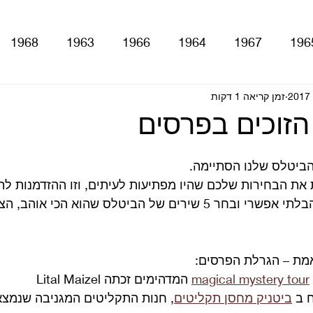
1968
1963
1966
1964
1967
196
With The Be
זמן קריאה 1 דקות
A Hard Day's Night
atles For Sale
הזוכים בפרסים
stery Tour
Sgt. Pepper's Lonely Hearts Club Ba
ביטלס שלנו הסתיימה.
את הבחירות שלכם שהיו מפתיעות לעיתים, וזו ההזדמנות לה
של הביטלס שהוא הכי אוהב, הצביע ושיתף.
Let It Be
Abbey Road
Yellow Submarine
מת – הגרלת הפרסים:
ם
טלוויזיה
רדיו
קטעים מתוך ספרים ומאמרים
magical mystery tour
 המדהימים זכתה Lital Maizel
ביטניק מחסן תקליטים
, חנות התקליטים המגניבה שנמצא