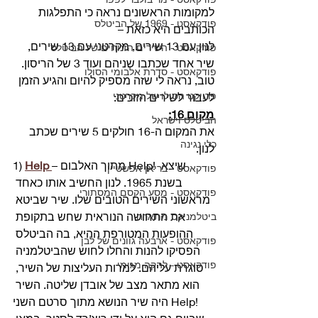
למקומות הראשונים נראה כי התפלגות 
פודקאסט - 1969 של הביטלס
הכותבים היא כזאת –
לנון עם 13 שירים, מקרטני עם 13 שירים, 
פודקאסט - השירים הזנוחים של הביטלס
שיר אחד שכתבו שניהם ועוד 3 של הריסון. 
פודקאסט - סדרת אלבומי הסולו
טוב, נראה לי שזה מספיק להיום והגיע הזמן 
פרויקט הסולו של מקרטני
לעבור לשירים הזוכים: 
מקום 16:
הביטלס וישראל
את המקום ה-16 חולקים 5 שירים שכתב 
כלי נגינה
לנון. 
– מתוך האלבום Help! שיצא 
Help
1) 
פודקאסט - בריאן אפשטיין
בשנת 1965. לנון החשיב אותו כאחד 
פודקאסט - מסע הקסם המסתורי
מראשוני השירים הטובים שלו. שיר שביטא 
את התחושה הנוראית שחש בתקופת 
ביטלמניקס מתארח
ההופעות המטורפת ההיא, בה הביטלס 
פודקאסט - ארבעה גוונים של לבן
הפסיקו להנות והחלו לחוש שהביטלמניה 
פודקאסט - להקה מגומי
סוגרת עליהם. למרות העליצות של השיר, 
הוא מתאר מצב של אובדן שליטה. השיר 
היה שיר הנושא מתוך סרטם השני Help! 