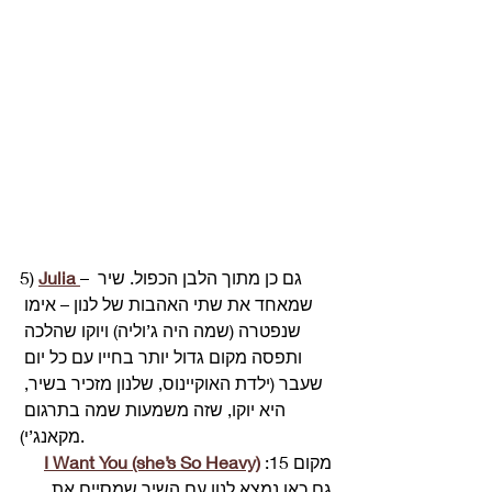
– גם כן מתוך הלבן הכפול. שיר 
Julia
5) 
שמאחד את שתי האהבות של לנון – אימו 
שנפטרה (שמה היה ג’וליה) ויוקו שהלכה 
ותפסה מקום גדול יותר בחייו עם כל יום 
שעבר (ילדת האוקיינוס, שלנון מזכיר בשיר, 
היא יוקו, שזה משמעות שמה בתרגום 
מקאנג’י). 
מקום 15: 
I Want You (she’s So Heavy)
גם כאן נמצא לנון עם השיר שמסיים את 