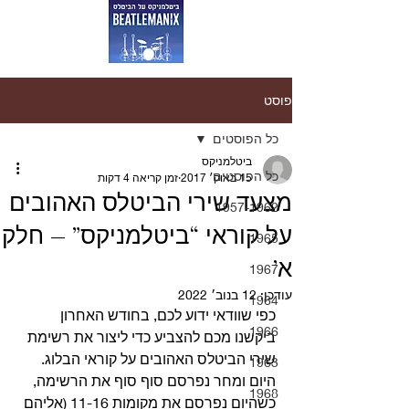
פוסט
כל הפוסטים
ביטלמניקס
כל הפוסטים
15 באוק׳ 2017
זמן קריאה 4 דקות
מצעד שירי הביטלס האהובים
1957-1962
על קוראי “ביטלמניקס” – חלק
1965
א’
1967
עודכן:
12 בנוב׳ 2022
1964
כפי שוודאי ידוע לכם, בחודש האחרון 
1966
ביקשנו מכם להצביע כדי ליצור את רשימת 
שירי הביטלס האהובים על קוראי הבלוג.
1963
היום ומחר נפרסם סוף סוף את הרשימה, 
1968
כשהיום נפרסם את מקומות 11-16 (אליהם 