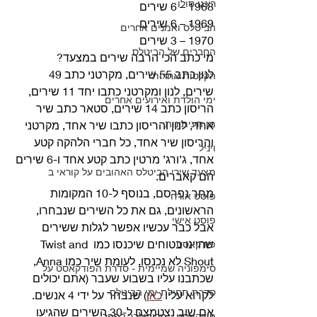
רינגו סולו
1968 – 6 שירים
1969 – 6 שירים
הביטלס ואמנים אחרים
1970 – 3 שירים 
החברים של הביטלס
מי כתב הכי הרבה שירים במצעד? 
לנון כתב 55 שירים, מקרטני כתב 49 
הקלטות אחרות
שירים, לנון ומקרטני כתבו יחד 11 שירים, 
ימי הולדת ואירועים אחרים
הריסון כתב 14 שירים, סטאר כתב שיר 
מן העיתונות
אחד, לנון והריסון כתבו שיר אחד, מקרטני 
והריסון שיר אחד, כל חברי הלהקה קטע 
ויניל
אחד, ג’ורג’ מרטין כתב קטע אחד ו-6 שירים 
מצעד שירי הביטלס האהובים על קוראי ב
הם קאברים. 
מחר נפרסם, בנוסף ל-10 המקומות 
פוסט אורח
הראשונים, גם את כל השירים שנבחרו, 
פוסט אישי
אבל כבר עכשיו אפשר לגלות ששירים 
שהיינו בטוחים שיכנסו כמו Twist and 
פודקאסט
Shout לא נכנסו, לעומת שיר כמו Anna, 
סימפוניה שמיימית - סדרת הפודקאסט על
שכתבנו עליו בשבוע שעבר (אתם יכולים 
סדרת תחילת ימי הביטלס
לקרוא עליו 
כאן
) שנבחר על ידי 4 אנשים. 
אם שוב נצטמצם ל-30 השירים שהגיעו 
פודקאסט - מריבולבר לפפר