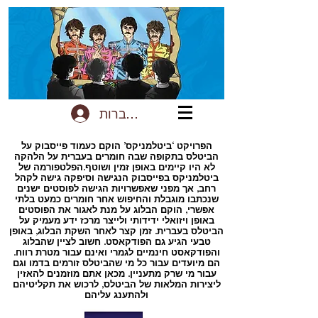
להתחברות
הפרויקט ‘ביטלמניקס’ הוקם כעמוד פייסבוק על
הביטלס בתקופה שבה חומרים בעברית על הלהקה
לא היו קיימים באופן זמין ושוטף.הפלטפורמה של
ביטלמניקס בפייסבוק הנגישה וסיפקה גישה לקהל
רחב, אך מפני שאפשרויות הגישה לפוסטים ישנים
שנכתבו מוגבלת והחיפוש אחר חומרים כמעט בלתי
אפשרי, הוקם הבלוג על מנת לאגור את הפוסטים
באופן ויזואלי ידידותי ולייצר מרכז ידע מעמיק על
הביטלס בעברית. זמן קצר לאחר השקת הבלוג, באופן
טבעי הגיע גם הפודקאסט. חשוב לציין שהבלוג
והפודקאסט חינמיים לגמרי ואינם עבור מטרת רווח.
הם מיועדים עבור כל מי שהביטלס זורמים בדמו וגם
עבור מי שרק מתעניין. מכאן אתם מוזמנים להאזין
ליצירות המלאות של הביטלס, לרכוש את תקליטיהם
ולהתענג עליהם