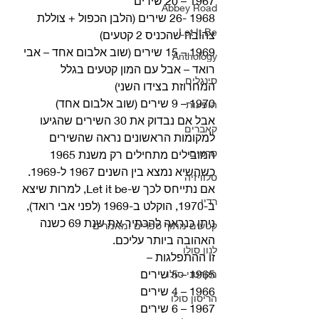
1967 – 20 שירים
Abbey Road
1968 -26 שירים (הלבן הכפול + צוללת 
Let It Be
צהובה שהכניס 2 קטעים)
1969 – 15 שירים (שוב אלבום אחד – אבי 
Anthology
רואד – אבל עם המון קטעים בגלל 
סינגלים
המחרוזת בצידו השני)
1970 – 9 שירים (שוב אלבום אחד) 
הופעות
אבל אם נבדוק את 30 השירים שהגיעו 
קאברים
למקומות הראשונים נראה שהשירים 
סרטים
המובילים מתחילים רק משנת 1965 
כשהשיא נמצא בין השנים 1967 ל-1969. 
טלוויזיה
אם נתייחס לכך ש-Let it be, למרות שיצא 
רדיו
ב-1970, הוקלט ב-1969 (לפני אבי רואד), 
ניתן כנראה להכתיר את שנת 69 כשנה 
קטעים מתוך ספרים ומאמרים
האהובה ביותר עליכם. 
לנון סולו
זו ההתפלגות –
1965 – 5 שירים
מקרטני סולו
1966 – 4 שירים
הריסון סולו
1967 – 6 שירים