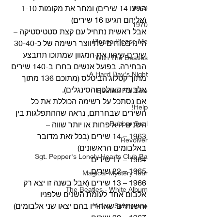
הגיעו 14 שירים) ומחר את מקומות 1-10 
1969
(אליהם הגיעו 16 שירים) 
1970
אבל ראשית נתחיל עם קצת סטטיסטיקה – 
Please Please Me
היינו בטוחים שתיווצר רשימה של כ-30-40 
שירים שיהוו את המגוון שמתוכו תתבצע 
With The Beatles
הבחירה. בפועל אנשים בחרו ב-140 שירים 
A Hard Day's Night
מתוך קטלוג הביטלס (מתוכם 136 מתוך 
אלבומי האולפן והסינגלים). 
Beatles For Sale
אם נסתכל על רשימה הכוללת את כל 
Help!
השירים שבחרתם, נראה שההתפלגות בין 
Rubber Soul
השנים היא פחות או יותר שווה –
1963 – 14 שירים (בכל זאת מדובר 
Revolver
באלבומים הראשונים)
Sgt. Pepper's Lonely Hearts Club Ba
1964 – 17 שירים
1965 – 22 שירים
Magical Mystery Tour
1966 – 13 שירים (אבל בשנה זו יצא רק 
The Beatles - White Album
אלבום אחד לעומת השנים שלפניו 
והשנתיים שאחריו בהם יצאו שני אלבומים)
Yellow Submarine