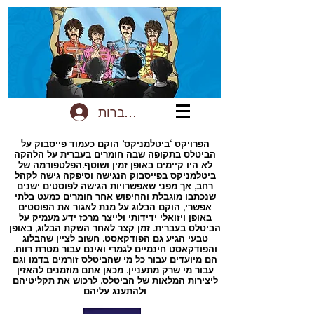
להתחברות
הפרויקט ‘ביטלמניקס’ הוקם כעמוד פייסבוק על
הביטלס בתקופה שבה חומרים בעברית על הלהקה
לא היו קיימים באופן זמין ושוטף.הפלטפורמה של
ביטלמניקס בפייסבוק הנגישה וסיפקה גישה לקהל
רחב, אך מפני שאפשרויות הגישה לפוסטים ישנים
שנכתבו מוגבלת והחיפוש אחר חומרים כמעט בלתי
אפשרי, הוקם הבלוג על מנת לאגור את הפוסטים
באופן ויזואלי ידידותי ולייצר מרכז ידע מעמיק על
הביטלס בעברית. זמן קצר לאחר השקת הבלוג, באופן
טבעי הגיע גם הפודקאסט. חשוב לציין שהבלוג
והפודקאסט חינמיים לגמרי ואינם עבור מטרת רווח.
הם מיועדים עבור כל מי שהביטלס זורמים בדמו וגם
עבור מי שרק מתעניין. מכאן אתם מוזמנים להאזין
ליצירות המלאות של הביטלס, לרכוש את תקליטיהם
ולהתענג עליהם