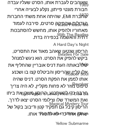
שאוהבים לעברת אותו, הסרט שעליו עבדה 
1969
חבורת מונטי פייתון, נקלע לבעייה אחרי 
1970
שחברת EMI, שהיתה אחת משתי החברות 
הגדולות שהפיקה סרטים, סירבה לעמוד 
Please Please Me
מאחוריו ולהפיק אותו, מחשש להסתבכות 
With The Beatles
דתית והאשמה בכפירה בדת.
A Hard Day's Night
הריסון שנטען שאהב מאוד את התסריט, 
Beatles For Sale
ביקש להפיק את הסרט. הוא ניגש למנהל 
Help!
שלו באותה העת דניס אובריין שהחליף את 
אלן קליין שהריסון והביטלס קצו בו ושכנע 
Rubber Soul
אותו לממן את הפקת הסרט. דניס שהיה 
Revolver
טיפוס מוזר לא פחות מקליין, לא היה צריך 
הרבה כדי להשתכנע. הריסון משכן את ביתו 
Sgt. Pepper's Lonely Hearts Club Ba
ואת המשרד שלו וצילומי הסרט יצאו לדרך. 
Magical Mystery Tour
הריסון קיבל גם תפקיד קטן ודיבוב בקול של 
The Beatles - White Album
שחקן אחר כדי לא להסגיר אותו.
Yellow Submarine