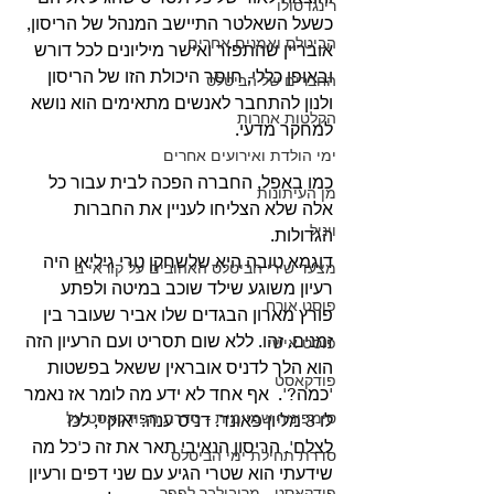
רינגו סולו
כשעל השאלטר התיישב המנהל של הריסון, 
הביטלס ואמנים אחרים
אובריין שהתפזר ואישר מיליונים לכל דורש 
ובאופן כללי, חוסר היכולת הזו של הריסון 
החברים של הביטלס
ולנון להתחבר לאנשים מתאימים הוא נושא 
הקלטות אחרות
למחקר מדעי. 
ימי הולדת ואירועים אחרים
כמו באפל, החברה הפכה לבית עבור כל 
מן העיתונות
אלה שלא הצליחו לעניין את החברות 
ויניל
הגדולות.
דוגמא טובה היא שלשחקן טרי גיליאן היה 
מצעד שירי הביטלס האהובים על קוראי ב
רעיון משוגע שילד שוכב במיטה ולפתע 
פוסט אורח
פורץ מארון הבגדים שלו אביר שעובר בין 
זמנים. זהו. ללא שום תסריט ועם הרעיון הזה 
פוסט אישי
הוא הלך לדניס אובראין ששאל בפשטות 
פודקאסט
'כמה?'.  אף אחד לא ידע מה לומר אז נאמר 
סימפוניה שמיימית - סדרת הפודקאסט על
לו 3 מליון פאונד. דניס ענה: 'אוקיי, לכו 
לצלם'. הריסון הנאיבי תאר את זה כ'כל מה 
סדרת תחילת ימי הביטלס
שידעתי הוא שטרי הגיע עם שני דפים ורעיון 
פודקאסט - מריבולבר לפפר