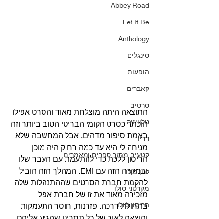
Abbey Road
Let It Be
Anthology
סינגלים
הופעות
קאברים
סרטים
התוצאה היתה מוצלחת מאוד והסרט אפילו 
טלוויזיה
הוכתר כסרט הקומי הבריטי הטוב ביותר וזה 
באמת סיפור מדהים, אבל המחשבה שלא 
רדיו
מניחה לי היא עד כמה רחוק היה מוכן 
קטעים מתוך ספרים ומאמרים
הריסון ללכת כדי להתעמת עם העבר שלו 
ובמקרה הזה עם EMI. המהלך הזה הוביל 
לנון סולו
להקמת חברת הסרטים שההתנהלות שלה 
מקרטני סולו
מזכירה מאוד את זו של חברת אפל 
הריסון סולו
בתחילת דרכה. פזרנות, חוסר התעמקות 
והוצאה לאור של כל תסריט שהגיע אליהם 