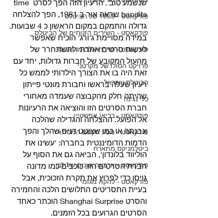
שנשמע טוב'. הרעיון הזה הפך לסרט time 
bandits שראה אור ב 1981, הפך להצלחה 
פודקאסט - 1969 של הביטלס
גדולה והתמקם במקום הראשון כ 4 שבועות.
פודקאסט - השירים הזנוחים של הביטלס
במידה מסויימת ג'ורג' הוכיח שאפשר 
לעשות סרטים אחרת ולהשתחרר של 
פודקאסט - סדרת אלבומי הסולו
מהעול המקובע של חברות גדולות, יחד עם 
פרויקט הסולו של מקרטני
זאת היה בו את הצורך הילדותי לממש כל 
הביטלס וישראל
רעיון שעלה בראשו וחבורת מונטי פייתון 
שהיתה חלק מהקבוצה שעמדה מאחורי 
כלי נגינה
חברת הסרטים הזו והוציאה את הרעיונות 
פודקאסט - בריאן אפשטיין
אל הפועל. ההצלחה והגדילה שהלכה 
ונבנתה או כמו שצוטט דניס שהלך והפך 
פודקאסט - מסע הקסם המסתורי
הדמות הדומיננטית בחברה: 'עשינו את 
ביטלמניקס מתארח
הוליווד בלונדון', הביאה גם את הסוף על 
פודקאסט - ארבעה גוונים של לבן
חברת הסרטים הזו. כוכבים כמו מדונה 
גויסו כדי לפרוץ את תקרת הזכוכית, אבל 
פודקאסט - להקה מגומי
בעיית התסריטים התלושים הלכה והחמירה 
והסרט Shanghai Surprise הוכתר כאחד 
הסרטים הגרועים בכל הזמנים.