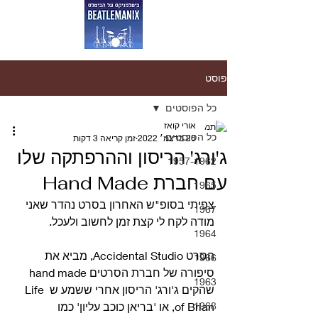
פוסט
כל הפוסטים
אורי קואז
כל הפוסטים
20 בדצמ׳ 2022
זמן קריאה 3 דקות
ג'ורג' הריסון וההרפתקה שלו
1957-1962
עם חברת Hand Made
1965
צפיתי בסופ"ש האחרון בסרט נהדר שאני 
1967
מודה לקח לי קצת זמן לחשוב ולעכל. 
1964
הסרט Accidental Studio, מביא את 
1966
סיפורה של חברת הסרטים hand made 
1963
שהקים ג'ורג' הריסון אחרי ששמע ש Life 
1968
of Brian, או 'בריאן כוכב עליון' כמו 