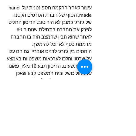
עשור לאחר ההקמה הספונטנית של hand 
made, הסוף של חברת הסרטים הקטנה 
של ג'ורג' כמובן לא היה טוב. הריסון החליט 
לפרק את החברה בתחילת שנות ה 90 
לאחר שהוא הבין שהמצב הזה בו החברה 
מדממת כסף לא יוכל להימשך.
היחסים בין ג'ורג' לדניס אובריין גם הם עלו 
על שרטון והלכו לערכאות משפטיות באמצע 
שנות התשעים. הריסון תבע 16 מליון פאונד 
על ניהול כושל ובית המשפט קבע שאכן 
היתה בעיתיות בניהולו של אובריין את 
חברת הסרטים. הריסון זכה במשפט, אבל 
כל סכום הכסף בושש להגיע כשדניס הכריז 
על פשיטת רגל. גם סמוך למותו ב 2001, 
הריסון עדיין עסק בדרישת הכסף מדניס, 
אבל מצב בריאותו לא איפשר לו להגיע 
לדיונים בבית המשפט ולכן התיק נדחה.