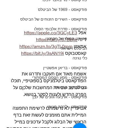
פודקאסט - 1969 של הביטלס
פודקאסט - השירים הזנוחים של הביטלס
פודקאסט - סדרת אלבומי הסולו
אפל 
https://apple.co/3GCyLE3
פרויקט הסולו של מקרטני
דיזר 
https://bit.ly/37Bbtje
אמאזון 
https://amzn.to/3gTL0mm
הביטלס וישראל
קאסטבוקס 
https://bit.ly/3sAN19i
כלי נגינה
פודקאסט - בריאן אפשטיין
אשמח מאוד אם תעקבו ותדרגו את 
פודקאסט - מסע הקסם המסתורי
הפודקאסט ביטלמניקס בספוטיפיי, תוכלו 
ביטלמניקס מתארח
גם לכתוב שם את המחשבות שלכןם על 
הפרק החדש ולענות לסקר בנושא.
פודקאסט - ארבעה גוונים של לבן
פודקאסט - להקה מגומי
אם עדיין לא נרשמתם לרשימת התפוצה 
המיילית אתם מוזמנים לעשות זאת בדף 
הראשי של הבלוג ולקבל עדכונים במייל 