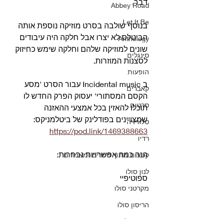
דבר.
Abbey Road
Let It Be
בנוסף שולבה בסרט מוזיקה נוספת אותה 
הביטלס לא יצרו אבל חלקה היה עיבודים 
Anthology
שונים למוזיקה שלהם וחלקה שימש כחיזוק 
סינגלים
לסצנות המוזרות.
הופעות
ב Incidental music עבור הסרט 'מסע 
קאברים
הקסם המסתורי' יעסוק הפרק החדש לו 
סרטים
תוכלו להאזין בכל אמצעי ההאזנה 
שמצויינים בפודלינק של ביטלמניקס: 
טלוויזיה
https://pod.link/1469388663
רדיו
הנה כמה אפשרויות נבחרות:
קטעים מתוך ספרים ומאמרים
לנון סולו
ספוטיפיי
מקרטני סולו
הריסון סולו