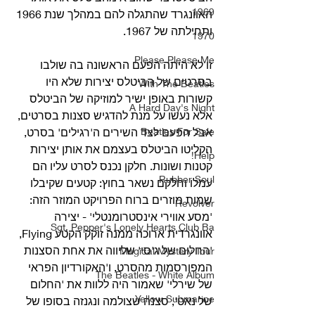
1969
האוונגרד שהתגלה להם במהלך שנת 1966 
ותחילתה של 1967.
1970
Please Please Me
זו לא היתה הפעם הראשונה בה שולבו 
בסרטים של הביטלס יצירות שלא היו 
With The Beatles
קשורות באופן ישיר למוזיקה של הביטלס 
A Hard Day's Night
אלא נעשו על מנת להדגיש סצנות בסרטים, 
Beatles For Sale
אבל הפעם לצד השירים ה'רגילים' בסרט, 
הקליטו הביטלס בעצמם את אותן יצירות 
Help!
קטנות ושונות. חלקן נכנס לסרט עליו הם 
Rubber Soul
עמלו וחלקם נשאר בחוץ: קטעים שקיבלו 
שמות מוזרים ברוח הפרויקט המוזר הזה: 
Revolver
'מסע אווירי אינסטרומנטלי' - יצירה 
Sgt. Pepper's Lonely Hearts Club Ba
אוונגרדית ארוכה ממנה זוקק הקטע Flying, 
'החלום של ג'סי' שליווה את אחת הסצנות 
Magical Mystery Tour
המפורסמות מהסרט, ו'האקורדיון הפראי 
The Beatles - White Album
של שירלי' שאמור היה ללוות את 'החלום 
Yellow Submarine
של נאט', סצנה שצולמה ונגנזה בסופו של 