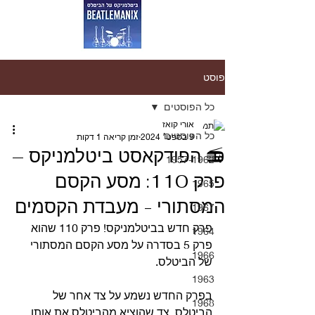
פוסט
כל הפוסטים
אורי קואז
כל הפוסטים
9 בספט׳ 2024
זמן קריאה 1 דקות
📻 הפודקאסט ביטלמניקס –
1957-1962
פרק 110: מסע הקסם
1965
המסתורי - מעבדת הקסמים
1967
פרק חדש בביטלמניקס! פרק 110 שהוא 
1964
פרק 5 בסדרה על מסע הקסם המסתורי 
1966
של הביטלס.
1963
בפרק החדש נשמע על צד אחר של 
1968
הביטלס. צד שהוציא מהביטלס את אותו 