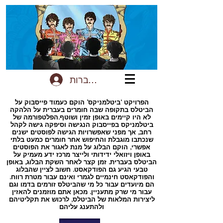
להתחברות
הפרויקט ‘ביטלמניקס’ הוקם כעמוד פייסבוק על
הביטלס בתקופה שבה חומרים בעברית על הלהקה
לא היו קיימים באופן זמין ושוטף.הפלטפורמה של
ביטלמניקס בפייסבוק הנגישה וסיפקה גישה לקהל
רחב, אך מפני שאפשרויות הגישה לפוסטים ישנים
שנכתבו מוגבלת והחיפוש אחר חומרים כמעט בלתי
אפשרי, הוקם הבלוג על מנת לאגור את הפוסטים
באופן ויזואלי ידידותי ולייצר מרכז ידע מעמיק על
הביטלס בעברית. זמן קצר לאחר השקת הבלוג, באופן
טבעי הגיע גם הפודקאסט. חשוב לציין שהבלוג
והפודקאסט חינמיים לגמרי ואינם עבור מטרת רווח.
הם מיועדים עבור כל מי שהביטלס זורמים בדמו וגם
עבור מי שרק מתעניין. מכאן אתם מוזמנים להאזין
ליצירות המלאות של הביטלס, לרכוש את תקליטיהם
ולהתענג עליהם