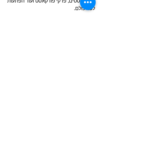
לגבי פוסטים, פרקי פודקאסט ועוד הפתעות 
לפני כולם.
כמו כן תוכלו לכתוב כאן בתגובות מה 
חשבתם על הפרק החדש.
האזנה נעימה!
ג'ון לנון
פול מקרטני
ג'ורג' מרטין
ג'ף אמריק
אוונגרד
ג'סי רובינס
פודקאסט - מסע הקסם המסתורי
פודקאסט
סרטים