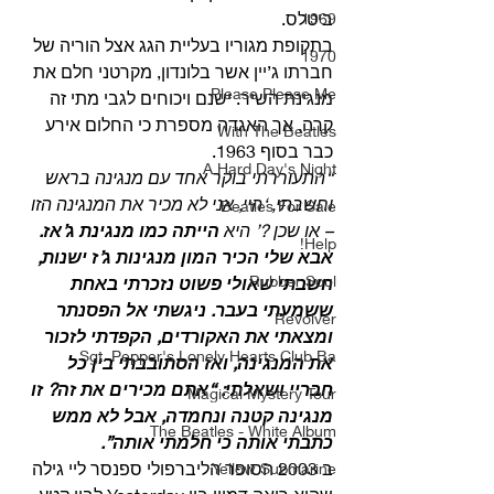
ביטלס. 
1969
בתקופת מגוריו בעליית הגג אצל הוריה של 
1970
חברתו ג’יין אשר בלונדון, מקרטני חלם את 
Please Please Me
מנגינת השיר. ישנם ויכוחים לגבי מתי זה 
קרה, אך האגדה מספרת כי החלום אירע 
With The Beatles
כבר בסוף 1963. 
A Hard Day's Night
“התעוררתי בוקר אחד עם מנגינה בראש 
וחשבתי, ‘היי, אני לא מכיר את המנגינה הזו 
Beatles For Sale
– או שכן ?’ היא 
הייתה כמו מנגינת ג’אז. 
Help!
אבא שלי הכיר המון מנגינות ג’ז ישנות, 
Rubber Soul
חשבתי שאולי פשוט נזכרתי באחת 
ששמעתי בעבר. ניגשתי אל הפסנתר 
Revolver
ומצאתי את האקורדים, הקפדתי לזכור 
Sgt. Pepper's Lonely Hearts Club Ba
את המנגינה, ואז הסתובבתי בין כל 
חבריי ושאלתי: “אתם מכירים את זה? זו 
Magical Mystery Tour
מנגינה קטנה ונחמדה, אבל לא ממש 
The Beatles - White Album
כתבתי אותה כי חלמתי אותה”.
ב 2003 הסופר הליברפולי ספנסר ליי גילה 
Yellow Submarine