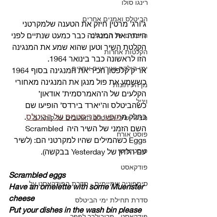
רינגו סולו
הביטלס ואמנים אחרים
ג’ורג’ מרטין חיזק את הטענה שלמקרטני 
הייתה את המנגינה כבר כמעט שנתיים לפני 
החברים של הביטלס
הקלטת השיר וטען שהוא שמע את המנגינה 
הקלטות אחרות
הזו לראשונה כבר בינואר 1964.
ימי הולדת ואירועים אחרים
אריק קלפטון הכיר את המנגינה בסוף 1964 
כששמע את פול מנגן את המנגינה מאחורי 
מן העיתונות
הקלעים של ה’האמרסמית’ אודאון’ 
ויניל
כשהביטלס וה’יארד בירדס’ הופיעו שם 
כחלק מ
מופעי הכריסטמס של הביטלס
.
מצעד שירי הביטלס האהובים על קוראי ב
השם הזמני של השיר היה Scrambled 
פוסט אורח
Eggs כשהמילים שהיו למקרטני הם: (לשיר 
פוסט אישי
עם הלחן של Yesterday בבקשה). 
פודקאסט
Scrambled eggs
סימפוניה שמיימית - סדרת הפודקאסט על
Have an omelette with some Muenster 
cheese
סדרת תחילת ימי הביטלס
Put your dishes in the wash bin please
פודקאסט - מריבולבר לפפר