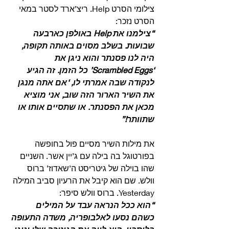
צילומי הסרט Help. ריצ’ארד לסטר במאי 
הסרט נזכר: 
“צילמנו את Help באולפן כארבעה 
שבועות. בשלב מסוים באותה תקופה, 
היה לנו פסנתר והוא ניגן את 
‘Scrambled Eggs’ כל הזמן. זה הגיע 
לנקודה שבה אמרתי לו, ‘אם אתה מנגן 
את השיר הארור הזה שוב, אני מוציא 
מכאן את הפסנתר. או שתסיים אותו או 
שתוותר!”
את מילות השיר מסיים פול בחופשה 
בפורטוגל בה בילה עם ג’יין אשר. השניים 
שהו בוילה של גיטריסט ה’שאדוז’ ברוס 
וולש. שם הוא קיבל את הרעיון סביב המילה 
Yesterday. ברוס וולש סיפר:
“הוא ככל הנראה עבד על המילים 
כשהם נסעו לאלבופריה, משדה התעופה 