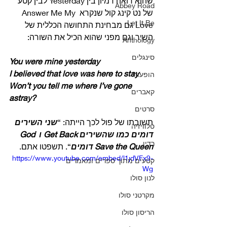
שהוא רואה דמיון בין Yesterday לבין קטע 
Abbey Road
של נט קינג קול שנקרא Answer Me My 
Let It Be
Love גם מבחינת התחושה הכללית של 
השיר וגם מפני שהוא הכיל את השורה: 
Anthology
סינגלים
You were mine yesterday
I believed that love was here to stay
הופעות
Won’t you tell me where I’ve gone 
קאברים
astray?
סרטים
תשובתו של פול לכך הייתה: “
שני השירים 
טלוויזיה
דומים כמו שהשירים Get Back ו God 
רדיו
Save the Queen דומים
“. תשפטו אתם. 
https://www.youtube.com/embed/l1jdVFx9-
קטעים מתוך ספרים ומאמרים
Wg
לנון סולו
מקרטני סולו
הריסון סולו