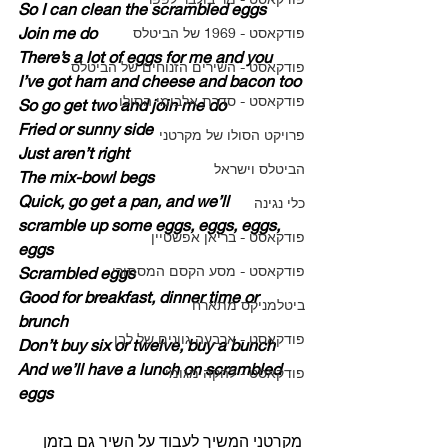
So I can clean the scrambled eggs
Join me do
פודקאסט - 1969 של הביטלס
There’s a lot of eggs for me and you
פודקאסט - השירים הזנוחים של הביטלס
I’ve got ham and cheese and bacon too
פודקאסט - סדרת אלבומי הסולו
So go get two and join me do
Fried or sunny side
פרויקט הסולו של מקרטני
Just aren’t right
הביטלס וישראל
The mix-bowl begs
Quick, go get a pan, and we’ll 
כלי נגינה
scramble up some eggs, eggs, eggs, 
פודקאסט - בריאן אפשטיין
eggs
פודקאסט - מסע הקסם המסתורי
Scrambled eggs
Good for breakfast, dinner time or 
ביטלמניקס מתארח
brunch
פודקאסט - ארבעה גוונים של לבן
Don’t buy six or twelve, buy a bunch
And we’ll have a lunch on scrambled 
פודקאסט - להקה מגומי
eggs
מקרטני המשיך לעבוד על השיר גם בזמן 