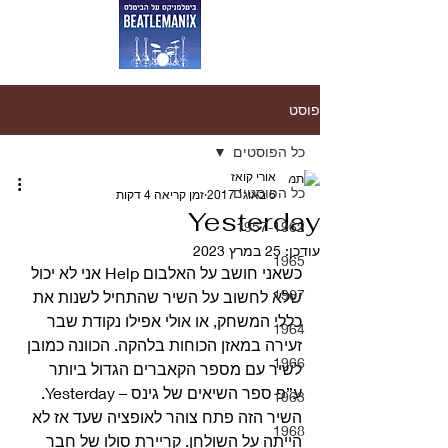
פוסט
כל הפוסטים
אורי קואז
כל הפוסטים
6 באוג׳ 2017
זמן קריאה 4 דקות
Yesterday
1957-1962
עודכן:
25 במרץ 2023
1965
כשאני חושב על האלבום Help אני לא יכול 
1967
שלא לחשוב על השיר שהתחיל לשנות את 
כללי המשחק, או אולי אפילו נקודת שבר 
1964
זעירה במאזן הכוחות בלהקה. הכוונה כמובן 
1966
לשיר עם מספר הקאברים הגדול ביותר 
ע”פ ספר השיאים של גינס – Yesterday.
1963
השיר הזה פתח צוהר לאופציה שעד אז לא 
1968
הייתה על השולחן. קריירת סולו של חבר 