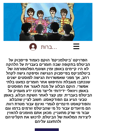
להתחברות
הפרויקט ‘ביטלמניקס’ הוקם כעמוד פייסבוק על
הביטלס בתקופה שבה חומרים בעברית על הלהקה
לא היו קיימים באופן זמין ושוטף.הפלטפורמה של
ביטלמניקס בפייסבוק הנגישה וסיפקה גישה לקהל
רחב, אך מפני שאפשרויות הגישה לפוסטים ישנים
שנכתבו מוגבלת והחיפוש אחר חומרים כמעט בלתי
אפשרי, הוקם הבלוג על מנת לאגור את הפוסטים
באופן ויזואלי ידידותי ולייצר מרכז ידע מעמיק על
הביטלס בעברית. זמן קצר לאחר השקת הבלוג, באופן
טבעי הגיע גם הפודקאסט. חשוב לציין שהבלוג
והפודקאסט חינמיים לגמרי ואינם עבור מטרת רווח.
הם מיועדים עבור כל מי שהביטלס זורמים בדמו וגם
עבור מי שרק מתעניין. מכאן אתם מוזמנים להאזין
ליצירות המלאות של הביטלס, לרכוש את תקליטיהם
ולהתענג עליהם