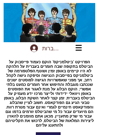
להתחברות
הפרויקט ‘ביטלמניקס’ הוקם כעמוד פייסבוק על
הביטלס בתקופה שבה חומרים בעברית על הלהקה
לא היו קיימים באופן זמין ושוטף.הפלטפורמה של
ביטלמניקס בפייסבוק הנגישה וסיפקה גישה לקהל
רחב, אך מפני שאפשרויות הגישה לפוסטים ישנים
שנכתבו מוגבלת והחיפוש אחר חומרים כמעט בלתי
אפשרי, הוקם הבלוג על מנת לאגור את הפוסטים
באופן ויזואלי ידידותי ולייצר מרכז ידע מעמיק על
הביטלס בעברית. זמן קצר לאחר השקת הבלוג, באופן
טבעי הגיע גם הפודקאסט. חשוב לציין שהבלוג
והפודקאסט חינמיים לגמרי ואינם עבור מטרת רווח.
הם מיועדים עבור כל מי שהביטלס זורמים בדמו וגם
עבור מי שרק מתעניין. מכאן אתם מוזמנים להאזין
ליצירות המלאות של הביטלס, לרכוש את תקליטיהם
ולהתענג עליהם