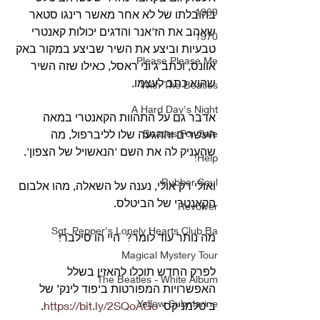
1969
בהובלתו של לא אחר מאשר רינגו סטאר 
שאהב את הז'אנר והדגים יכולות קאנטרי 
1970
טבעיות וביצע את השיר שביצע במקור באק 
Please Please Me
אוונס, וכתב ג'וני ראסל, כאילו שזה השיר 
שהוא כתב לעצמו.
With The Beatles
A Hard Day's Night
אדבר גם על התהוות הקאנטרי במאה 
Beatles For Sale
העשרים וההגעה שלו לליברפול, מה 
שהעניק לה את השם 'הנאשויל של הצפון'.
Help!
Rubber Soul
ואולי רק אולי, נענה על השאלה, מהו אלבום 
הקאנטרי של הביטלס.
Revolver
Sgt. Pepper's Lonely Hearts Club Ba
מה נותר עוד לומר?  היי הו סילבר!
Magical Mystery Tour
לפרק החדש תוכלו להאזין בשלל 
The Beatles - White Album
האפשרויות המפורטות ב‘פוד לינק’ של 
Yellow Submarine
ביטלמניקס  
https://bit.ly/2SQoAGo
.  