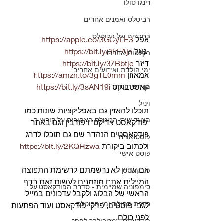
רינגו סולו
הביטלס ואמנים אחרים
החברים של הביטלס
אפל 
https://apple.co/3GCyLE3
 גוגל 
https://bit.ly/3lrFAjs
הקלטות אחרות
דיזר 
https://bit.ly/37Bbtje
ימי הולדת ואירועים אחרים
אמאזון 
https://amzn.to/3gTL0mm
מן העיתונות
קאסטבוקס 
https://bit.ly/3sAN19i
ויניל
תוכלו להאזין גם באפליקציות שונות כמו 
מצעד שירי הביטלס האהובים על קוראי ב
‘פודקאסט אדיקט’ ו‘פודבין וגם באתר 
פודקאסטים הנהדר שם גם תוכלו לדרג 
פוסט אורח
ולכתוב ביקורת 
https://bit.ly/2KQHzwa
פוסט אישי
אם עדיין לא נרשמתם לרשימת התפוצה 
פודקאסט
המיילית אתם מוזמנים לעשות זאת בדף 
סימפוניה שמיימית - סדרת הפודקאסט על
הראשי של הבלוג ולקבל עדכונים במייל 
סדרת תחילת ימי הביטלס
לגבי פוסטים, פרקי פודקאסט ועוד הפתעות 
לפני כולם.  
פודקאסט - מריבולבר לפפר