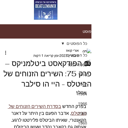
פוסט
כל הפוסטים
אורי קואז
כל הפוסטים
6 במרץ 2023
זמן קריאה 1 דקות
📻 הפודקאסט ביטלמניקס –
1957-1962
פרק 75: השירים הזנוחים של
1965
הביטלס - היי הו סילבר
1967
אהלן!
1964
1966
בפרק החדש 
בסדרת השירים הזנוחים של 
הביטלס
, אדבר הפעם בין היתר על ז'אנר 
1963
הקאנטרי, שאיתו הביטלס פלירטטו לרגע. 
1968
אעסוק גם בקאבר נהדר שעשו הביטלס 