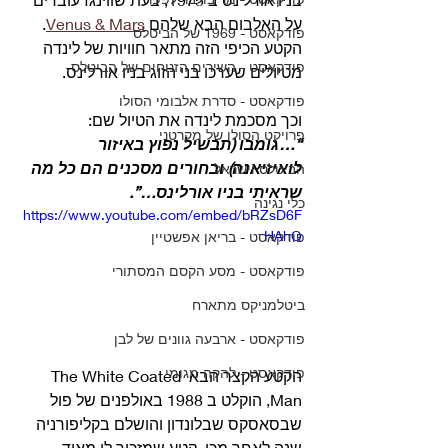
על האלבום הבא שלהם 
Venus & Mars
.
פודקאסט - 1969 של הביטלס
הקטע הכיפי הזה מתאר חוויות של לינדה 
פודקאסט - השירים הזנוחים של הביטלס
מטיולים שערכו בני הזוג בניו אורלינס. 
פודקאסט - סדרת אלבומי הסולו
וכך מסכמת לינדה את הטיול שם:
פרויקט הסולו של מקרטני
“…גומבו (תבשיל נפוץ באיזור 
לואיזיאנה) ובחורים מסכנים הם כל מה 
הביטלס וישראל
שראיתי בניו אורלינס…”.
כלי נגינה
https://www.youtube.com/embed/bRZsD6F
HAhQ
פודקאסט - בריאן אפשטיין
פודקאסט - מסע הקסם המסתורי
ביטלמניקס מתארח
פודקאסט - ארבעה גוונים של לבן
פודקאסט - להקה מגומי
הקטע הקצר הבא The White Coated 
Man, הוקלט ב 1988 באולפנים של פול 
שבסאסקס שבלונדון והושלם בקליפורניה 
שנה לאחר מכן. קטע שמזכיר לי מאוד 