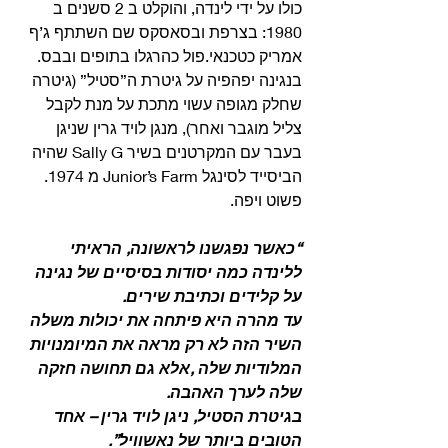
כולו על ידי לינדה, והוקלט ב 2 סשנים ב 
1980: בצרפת ובסאסקס שם השתתף ג’ף 
אמריק כטכנאי.פול כהרגלו בתופים ובבס.
בנגינה יפהפיה על גיטרת ה”סטיל” (גיטרה 
שחלק מגופה עשוי מתכת על מנת לקבל 
צליל מוגבר ואחר), מנגן לויד גרין שניגן 
בעבר עם המקרטנים בשיר Sally G שהיה 
הביסייד לסינגל Junior’s Farm מ 1974. 
פשוט ויפה. 
“כאשר נפגשנו לראשונה, הראיתי 
ללינדה כמה יסודות בסיסיים של נגינה 
על קלידים וכתיבת שירים.
עד מהרה היא פיתחה את יכולות משלה 
השיר הזה לא רק מראה את המיומנויות 
המלודיות שלה ,אלא גם תחושה חזקה 
שלה לערך האהבה.
בגיטרת הסטיל, ניגן לויד גרין – אחד 
הטובים ביותר של נאשוויל”.