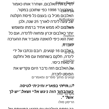
Abbey Road
לסיים את האלבום, ושחרר אותו כאמור 
באוקטובר 1998 כפי שתוכנן במקור.
Let It Be
האלבום מכיל בו בעצם כל פיסת הקלטה 
Anthology
שביצעה לינדה לאורך 25 שנה, ולכן 
האלבום לא ממש אחיד ברמתו ומשמש 
סינגלים
יותר כאלבום זכרון ומחווה ללינדה, ועם כל 
הופעות
זאת הוא כיפי להאזנה ומגביר את ההערכה 
קאברים
לגברת.
באלבום 16 קטעים, רובם נכתבו על ידי 
סרטים
לינדה, חלקם בשותפות עם פול וחלקם 
טלוויזיה
גרסאות כיסוי. 
על האלבום הזה נדבר היום ונקדיש את 
רדיו
הפוסט לזכרה. 
קטעים מתוך ספרים ומאמרים
לנון סולו
“…הייתי בפאריז וחיכיתי לטיסה
כשהבחור הזה ניגש אליי ושאל: ‘יש לך 
מקרטני סולו
אש?’ “.
הריסון סולו
כך נפתח האלבום עם הקטע המשותף של 