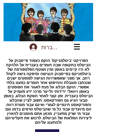
להתחברות
הפרויקט ‘ביטלמניקס’ הוקם כעמוד פייסבוק על
הביטלס בתקופה שבה חומרים בעברית על הלהקה
לא היו קיימים באופן זמין ושוטף.הפלטפורמה של
ביטלמניקס בפייסבוק הנגישה וסיפקה גישה לקהל
רחב, אך מפני שאפשרויות הגישה לפוסטים ישנים
שנכתבו מוגבלת והחיפוש אחר חומרים כמעט בלתי
אפשרי, הוקם הבלוג על מנת לאגור את הפוסטים
באופן ויזואלי ידידותי ולייצר מרכז ידע מעמיק על
הביטלס בעברית. זמן קצר לאחר השקת הבלוג, באופן
טבעי הגיע גם הפודקאסט. חשוב לציין שהבלוג
והפודקאסט חינמיים לגמרי ואינם עבור מטרת רווח.
הם מיועדים עבור כל מי שהביטלס זורמים בדמו וגם
עבור מי שרק מתעניין. מכאן אתם מוזמנים להאזין
ליצירות המלאות של הביטלס, לרכוש את תקליטיהם
ולהתענג עליהם