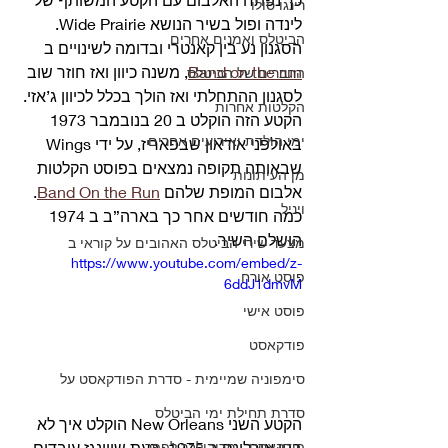
רינגו סולו
לינדה ופול בשיר הנושא Wide Prairie.
הביטלס ואמנים אחרים
הסגנון נע בין קאנטרי ובדומה לשינויים ב 
Band on the run
, משנה כיוון ואז חוזר שוב 
החברים של הביטלס
לסגנון ההתחלתי ואז הולך בכלל לכיוון ג’אזי.
הקלטות אחרות
הקטע הזה הוקלט ב 20 בנובמבר 1973 
ימי הולדת ואירועים אחרים
באולפני אודאון שבפאריז, על ידי Wings 
שבאותה תקופה נמצאים בפוסט הקלטות 
מן העיתונות
אלבום המופת שלהם 
Band On the Run
.
ויניל
כמה חודשים אחר כך בארה”ב ב 1974 
הושלם השיר. 
מצעד שירי הביטלס האהובים על קוראי ב
https://www.youtube.com/embed/z-
פוסט אורח
6ddJ1dmvM
פוסט אישי
פודקאסט
סימפוניה שמיימית - סדרת הפודקאסט על
סדרת תחילת ימי הביטלס
הקטע השני New Orleans הוקלט איך לא 
פודקאסט - מריבולבר לפפר
בניו אורלינס ב 1975, בעת שווינגז עובדים 