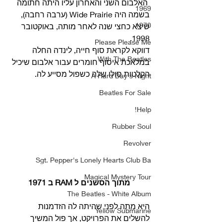
 האלבום השני והאחרון עליו היתה חתומה 
1969
בשמה היה Wide Prairie (ערבה רחבה), 
1970
שיצא כחצי שנה לאחר מותה, באוקטובר 
1998.
Please Please Me
דווקא לקראת סוף חייה, לינדה החלה 
With The Beatles
במלאכת איסוף חומרים עבור אלבום שיכיל 
הקלטות סולו שלה כשפול מסייע לה.  
A Hard Day's Night
Beatles For Sale
Help!
Rubber Soul
Revolver
Sgt. Pepper's Lonely Hearts Club Ba
Magical Mystery Tour
מתוך הסשנים ל RAM ב 1971
The Beatles - White Album
היא מתה לפני שהיתה לה הזדמנות 
Yellow Submarine
להשלים את הפרויקט, אך פול המשיך 