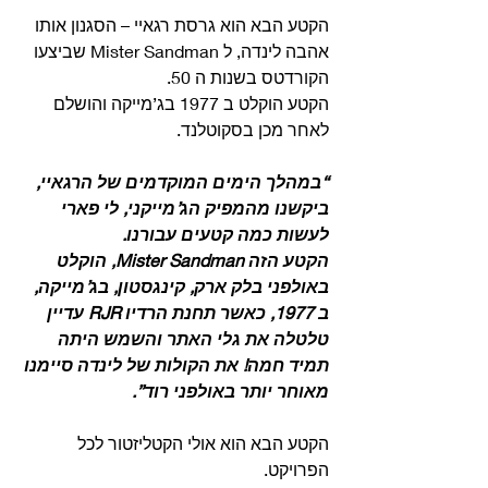
הקטע הבא הוא גרסת רגאיי – הסגנון אותו 
אהבה לינדה, ל Mister Sandman שביצעו 
הקורדטס בשנות ה 50.
הקטע הוקלט ב 1977 בג’מייקה והושלם 
לאחר מכן בסקוטלנד. 
“במהלך הימים המוקדמים של הרגאיי, 
ביקשנו מהמפיק הג’מייקני, לי פארי 
לעשות כמה קטעים עבורנו.
הקטע הזה Mister Sandman, הוקלט 
באולפני בלק ארק, קינגסטון, בג’מייקה, 
ב 1977, כאשר תחנת הרדיו RJR עדיין 
טלטלה את גלי האתר והשמש היתה 
תמיד חמה! את הקולות של לינדה סיימנו 
מאוחר יותר באולפני רוד”. 
הקטע הבא הוא אולי הקטליזטור לכל 
הפרויקט.