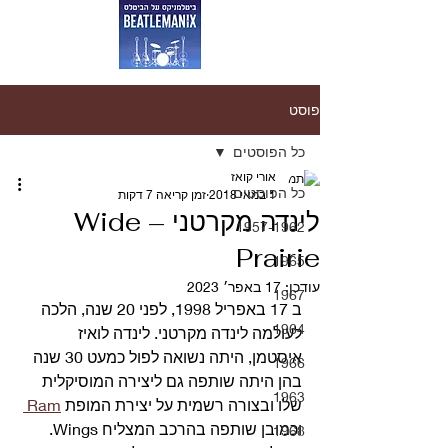
פוסט
כל הפוסטים
אורי קואז
כל הפוסטים
1 במאי 2018
זמן קריאה 7 דקות
לינדה מקרטני – Wide
1957-1962
Prairie
1965
עודכן:
17 באפר׳ 2023
1967
ב 17 באפריל 1998, לפני 20 שנה, הלכה 
1964
לעולמה לינדה מקרטני. לינדה לואיז 
איסטמן, היתה נשואה לפול כמעט 30 שנה 
1966
בהן היתה שותפה גם ליצירה המוסיקלית 
1963
שלו ובצורה רשמית על יצירת המופת 
Ram 
וכמובן שותפה בהרכב המצליח Wings.
1968