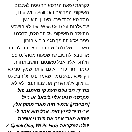
לקראת יציאת הגרסא החגיגית לאלבום 
האייקוני והמדהים The Who Sell Out, 
מסר טאונסנד פרט מעניין. הוא טען 
שהאלבום The Who Sell Out לא הושפע 
מהאלבום האייקוני של הביטלס, סרג’נט 
פפר, אלא ההיפך הגמור הוא הנכון. 
האלבום של ה’מי’ שוחרר בדצמבר ולכן זה 
אך טבעי לחשוב שהשפעות מסרג’נט פפר 
חלחלו אליו, אבל טאונסנד חושב אחרת 
לגמרי. תוך כדי הוא גם הראה שמקרטני לא 
רק שלא נפגע ממה שאמר פיט על הביטלס 
בראיון, אלא העריץ את עבודתם: “
לא לא. 
בחייך. הביטלס העתיקו מאתנו. פול 
מקרטני הגיע אליי ב’באג’ או נייל’ 
[המועדון] ותמיד היה מאוד מתוק אלי, 
אני חייב לציין זאת. אבל הוא אמר לי 
שהוא מאוד אהב את ה’מיני אופרה’ 
שלנו שנקראה A Quick One, While He’s 