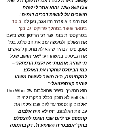
Away. היא נכללה באלבום שקדם ל The 
Who Sell Out והוא אמר לי שהם 
חושבים על לעשות דברים דומים
“. 
את ה’מיני אופרה’ הזו אגב, ניגן לנון 
ב 10 
בינואר 1969 במהלך פרויקט ‘גט בק
‘ 
בסרקסטיות בזמן שג’ורג’ הריסון נטש בזעם 
את האולפן ולמעשה עזב את הביטלס. בכל 
אופן, פיט הבהיר שהוא לא מתכוון להאשים 
את הביטלס במשהו רע: “
אני חושב שכל 
מי שהיה אומנותי אז וקצת הרפתקני – 
כמו הביטלס שחקרו את האולפן 
למקסימום, היה חושב לעשות משהו 
שהיה קונספטואלי
“. 
הוא המשיך וסיפר שהאלבום של The Who 
Sell Out לא תוכנן בכלל במקרו להיות 
‘אלבום קונספט’ עד ליום שבו צילמו את 
עטיפת האלבום. “
זה לא היה אלבום 
קונספט עד ליום שבו הגענו להצטלם 
בתוך ‘אמבטיית השעועית’. רק בתמונה 