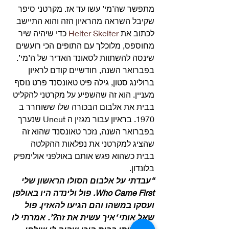
מתפשר שה’מי’ עשו עד אז. מקרטני סיפר 
שקיבל השראה מהראיון הזה והוא התיישב 
לכתוב את 
Helter Skelter
 כדי שיהיה שיר 
מחוספס, מלוכלך עם התופים הכי רועשים 
שינסה להשתוות לסאונד האדיר של ה’מי’. 
בפברואר השנה, חודשיים קודם לראיון 
ברולינג סטון, גילה פיט טאונסנד פרט נוסף 
מעניין. הוא זה שהשפיע על מקרטני להקליט 
בבית את אלבום הבכורה שלו ששוחרר ב 
1970. בראיון עבור מגזין ה Uncut שנערך 
בפברואר השנה, נזכר טאונסנד שהוא זה 
שהציג למקרטני את נפלאות ההקלטה 
בבית כשהוא פגש אותם באולפני אולימפיק 
בלונדון. 
“עבדתי על אלבום הסולו הראשון שלי 
Who Came First. פול ולינדה היו באולפן 
ועסקו במשהו והם הגיעו להאזין. פול 
שאל אותי ‘איך עשית את זה?’. אמרתי לו 