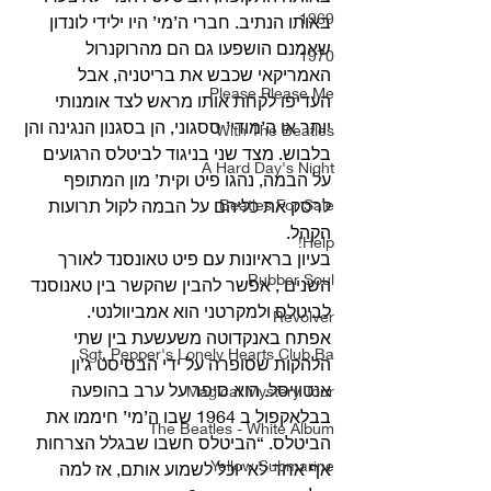
1969
באותו הנתיב. חברי ה’מי’ היו ילידי לונדון 
שאמנם הושפעו גם הם מהרוקנרול 
1970
האמריקאי שכבש את בריטניה, אבל 
Please Please Me
העדיפו לקחת אותו מראש לצד אומנותי 
יותר או ה’מודי’ ססגוני, הן בסגנון הנגינה והן 
With The Beatles
בלבוש. מצד שני בניגוד לביטלס הרגועים 
A Hard Day's Night
על הבמה, נהגו פיט וקית’ מון המתופף 
Beatles For Sale
לרסק את כליהם על הבמה לקול תרועות 
הקהל. 
Help!
בעיון בראיונות עם פיט טאונסנד לאורך 
Rubber Soul
השנים , אפשר להבין שהקשר בין טאנוסנד 
לביטלס ולמקרטני הוא אמביוולנטי. 
Revolver
אפתח באנקדוטה משעשעת בין שתי 
Sgt. Pepper's Lonely Hearts Club Ba
הלהקות שסופרה על ידי הבסיסט ג’ון 
אנטוויסל. הוא סיפר על ערב בהופעה 
Magical Mystery Tour
בבלאקפול ב 1964 שבו ה’מי’ חיממו את 
The Beatles - White Album
הביטלס. “הביטלס חשבו שבגלל הצרחות 
Yellow Submarine
אף אחד לא יוכל לשמוע אותם, אז למה 