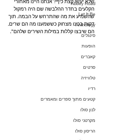
שלא יעשו קצת כיף? אנחנו היינו מאחורי 
Abbey Road
הקלעים בחדר ההלבשה שם היה רמקול 
Let It Be
שהשמיע את מה שהתרחש על הבמה. תוך 
דקות בכינו מצחוק כששמענו מה הם שרים. 
Anthology
הם שיבצו קללות במילות השירים שלהם”. 
סינגלים
הופעות
קאברים
סרטים
טלוויזיה
רדיו
קטעים מתוך ספרים ומאמרים
לנון סולו
מקרטני סולו
הריסון סולו