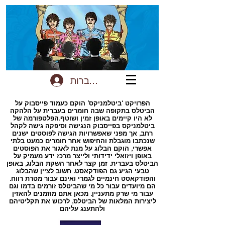
להתחברות
הפרויקט ‘ביטלמניקס’ הוקם כעמוד פייסבוק על
הביטלס בתקופה שבה חומרים בעברית על הלהקה
לא היו קיימים באופן זמין ושוטף.הפלטפורמה של
ביטלמניקס בפייסבוק הנגישה וסיפקה גישה לקהל
רחב, אך מפני שאפשרויות הגישה לפוסטים ישנים
שנכתבו מוגבלת והחיפוש אחר חומרים כמעט בלתי
אפשרי, הוקם הבלוג על מנת לאגור את הפוסטים
באופן ויזואלי ידידותי ולייצר מרכז ידע מעמיק על
הביטלס בעברית. זמן קצר לאחר השקת הבלוג, באופן
טבעי הגיע גם הפודקאסט. חשוב לציין שהבלוג
והפודקאסט חינמיים לגמרי ואינם עבור מטרת רווח.
הם מיועדים עבור כל מי שהביטלס זורמים בדמו וגם
עבור מי שרק מתעניין. מכאן אתם מוזמנים להאזין
ליצירות המלאות של הביטלס, לרכוש את תקליטיהם
ולהתענג עליהם