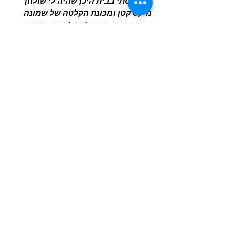
שהקלטתי בבית היכן שהיה לי שולחן 
מיקס קטן ומכונת הקלטה של שמונה 
ערוצים. הוא אמר: ‘פאק! עשית את זה 
בעצמך?’, עניתי ‘כן, אתה צריך לנסות 
זאת'”.
מתך עטיפת האלבום Who Came First
לפי מה שסיפר טאונסנד, לא לקח זמן רב 
עד שמקרטני נדבק בחיידק ההקלטה בבית. 
“
פול התקשר אליי יום אחד מלא אנרגיה: 
‘החבר’ה מ’אבי רואד’ שלחו לי מכונת 