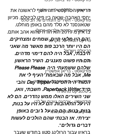
פודקאסט - 1969 של הביטלס
הריאיון הסרקסטי הזה חשף לראשונה את 
יחסי האהבה-שנאה בין פיט לביטלס, מכיוון 
פודקאסט - השירים הזנוחים של הביטלס
שטאונסנד לא סלד מהם באופן מוחלט. 
פודקאסט - סדרת אלבומי הסולו
בראיון מ 2019 הוא הודה שהוא אהב אותם. 
“
הם היו מלאי חיים, שמחים ומצחיקים. 
פרויקט הסולו של מקרטני
הם היו יותר הרכב פופ מאשר מה שאני 
הביטלס וישראל
חיבבתי, אבל היה להם דימוי מדהים. 
הם היו פשוט מענגים. השיר הראשון 
כלי נגינה
שלהם ששמעתי היה Please Please 
פודקאסט - בריאן אפשטיין
Me, אבל מה שבאמת ‘העיף לי את 
פודקאסט - מסע הקסם המסתורי
המוח’ היה הסינגל Day Tripper והבי 
סייד Paperback Writer. חשבתי, וואו, 
ביטלמניקס מתארח
שני השירים האלו ממש נהדרים. הם לא 
פודקאסט - ארבעה גוונים של לבן
היו על התאהבות. הם לא היו על בנות, 
בנות, בנות. הם היו על ג’ובים באופן 
פודקאסט - להקה מגומי
יצירתי. אז הבנתי שהם הולכים לעשות 
דברים גדולים
“. 
בראיון עבור הרולינג סטון בחודש שעבר 