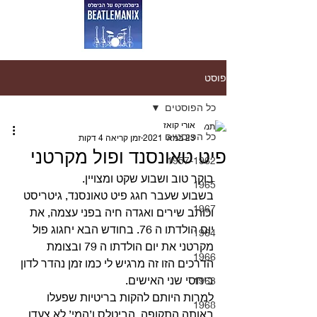
פוסט
כל הפוסטים
אורי קואז
כל הפוסטים
23 במאי 2021
זמן קריאה 4 דקות
פיט טאונסנד ופול מקרטני
1957-1962
בוקר טוב ושבוע שקט ומצויין. 
1965
בשבוע שעבר חגג פיט טאונסנד, גיטריסט 
1967
וכותב שירים ואגדה חיה בפני עצמה, את 
יום הולדתו ה 76. בחודש הבא יחגוג פול 
1964
מקרטני את יום הולדתו ה 79 ובצומת 
1966
הדרכים הזו זה מרגיש לי כמו זמן נהדר לדון 
ביחסי שני האישים. 
1963
למרות היותם להקות בריטיות שפעלו 
1968
באותה התקופה, הביטלס ו’המי’ לא צעדו 