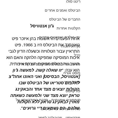
רינגו סולו
הביטלס ואמנים אחרים
החברים של הביטלס
ג’ון אנטוויסל
הקלטות אחרות
ימי הולדת ואירועים אחרים
אחת הפעמים הראשונות בהן איזכר פיט 
טאונסנד את הביטלס היו ב 1966. פיט 
מן העיתונות
התראיין עבור הטלוויזה וכשעלה הדיון לגבי 
ויניל
איכות המוסיקה שמפיקה הלהקה והאם הוא 
חושב שהביטלס מפיקים תוצרת איכותית. 
מצעד שירי הביטלס האהובים על קוראי ב
הוא ענה: “
זו שאלה קשה. למעשה ג’ון 
פוסט אורח
[אנטוויסל, הבסיסט] ואני האזנו אחה”צ 
פוסט אישי
לאלבום סטריאו של הביטלס שבו 
הקולות יוצאים מצד אחד והבאקינג 
פודקאסט
טראק יוצא מצד שני ולמעשה כשאתה 
סימפוניה שמיימית - סדרת הפודקאסט על
מאזין לבאקינג טראק ללא הקולות 
שלהם, הם נשמעים דיי גרועים
“. 
סדרת תחילת ימי הביטלס
פודקאסט - מריבולבר לפפר