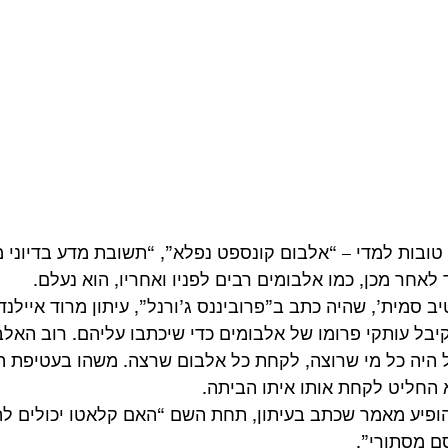
טובות למדי – “אלבום קונספט נפלא”, “תשובת מדע בדיוני מ
לאחר מכן, כמו אלבומים רבים לפניו ואחריו, הוא נעלם. 
ב סמית’, שהיה כתב ב”פרוביננס ג’ורנל”, עיתון מרוד איילנד. 
יבל עותקי פרומו של אלבומים כדי שיכתבו עליהם. רוב האלבו
ל היה כל מי שרוצה, לקחת כל אלבום שרצה. משהו בעטיפת 
א החליט לקחת אותו איתו הביתה. 
13 בפברואר 1977 הופיע מאמר שכתב בעיתון, תחת השם “האם קלאטו יכולי
ם מסתורי”.