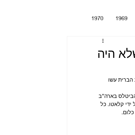
1970
1969
Help!
Be
Magical My
 הברית עשו 
Anthology
סינגלים
לבומי הביטלס בארה”ב 
הופק על ידי קלאטו. כל 
כלום. 