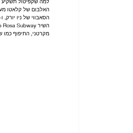
למה שקפיטול תשקיע במ
הסאבווי של ניו יורק, ו-Doctor Marvello, על אדם עם יכולות מיסטיים. 
מקרטני, התיפוף כמו של 