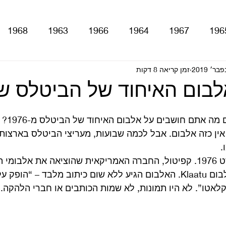
1968
1963
1966
1964
1967
196
With The Be
זמן קריאה 8 דקות
A Hard Day's Night
atles For Sale
stery Tour
Sgt. Pepper's Lonely Hearts Club Ba
ה אתם חושבים על אלבום האיחוד של הביטלס מ-1976? 
אין כזה אלבום. אבל לכמה שבועות, מעריצי הביטלס בארצות
. 
Let It Be
Abbey Road
Yellow Submarine
הסיפור מתחיל באוגוסט 1976. קפיטול, החברה האמריקאית שהוציאה את א
וקנדה, הוציאה את האלבום Klaatu. האלבום הגיע ללא שום כיתוב מלבד – “
קלאטו”. לא היו תמונות, לא שמות הכותבים או חברי הלהקה. 
ם
טלוויזיה
רדיו
קטעים מתוך ספרים ומאמרים