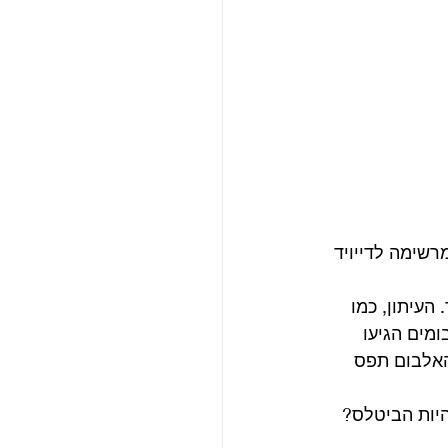
רשימה לדייויד 
העיתון, כמו 
מים הגיעו 
האלבום תפס 
ם להיות הביטלס? 