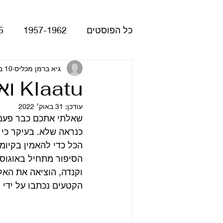
כל הפוסטים
1957-1962
5
Please Please Me
גיא ברמן מכליס
10 בפבר׳ 2019
atles
Klaatu ואלבום האיחוד של הביטלס שלא היה
עודכן:
31 באוק׳ 2022
Revolver
Rubber Soul
שאלתי אתכם כבר פעם מ
כנראה שלא. בעיקר כי 
הכל כדי להאמין בקיומו
The Beatles - White Album
הקטעים נכתבו על ידי 
הופעות
קאברים
סרטי