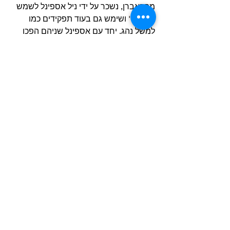
מהקאברן, נשכר על ידי ניל אספינל לשמש 
כ'רואדי' ושימש גם בעוד תפקידים כמו 
למשל נהג. יחד עם אספינל שניהם הפכו 
למגן של הביטלס.
בין סיבוב ההופעות עם מונטז לזה עם 
אוברסון, הריסון הצליח לחלץ חופשה 
בטנריף יחד עם מקרטני, סטאר, אסטריד 
קירשהר וקלאוס פורמן כשהם שוהים בבית 
שהיה שייך להוריו של פורמן. בתמונות 
מהחופשה הזו מהטירוף, אפשר לראות את 
הריסון, חופשי מדאגות, בחולצה לבנה, 
משקפי שמש ורגליים רזות שמצבצות מבגד 
הים שלו כשהוא אולי מנסה את מזלו עם 
אסטריד היפה והבלונדית.