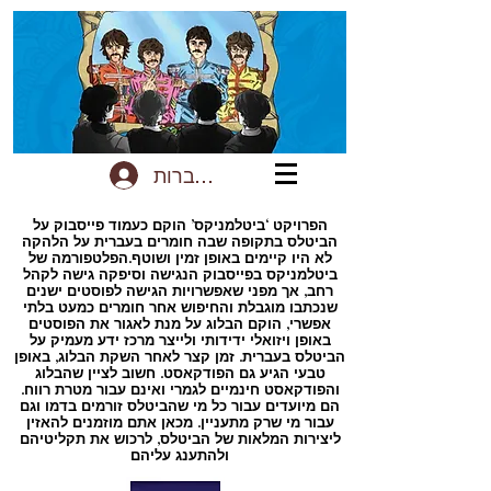
להתחברות
הפרויקט ‘ביטלמניקס’ הוקם כעמוד פייסבוק על
הביטלס בתקופה שבה חומרים בעברית על הלהקה
לא היו קיימים באופן זמין ושוטף.הפלטפורמה של
ביטלמניקס בפייסבוק הנגישה וסיפקה גישה לקהל
רחב, אך מפני שאפשרויות הגישה לפוסטים ישנים
שנכתבו מוגבלת והחיפוש אחר חומרים כמעט בלתי
אפשרי, הוקם הבלוג על מנת לאגור את הפוסטים
באופן ויזואלי ידידותי ולייצר מרכז ידע מעמיק על
הביטלס בעברית. זמן קצר לאחר השקת הבלוג, באופן
טבעי הגיע גם הפודקאסט. חשוב לציין שהבלוג
והפודקאסט חינמיים לגמרי ואינם עבור מטרת רווח.
הם מיועדים עבור כל מי שהביטלס זורמים בדמו וגם
עבור מי שרק מתעניין. מכאן אתם מוזמנים להאזין
ליצירות המלאות של הביטלס, לרכוש את תקליטיהם
ולהתענג עליהם