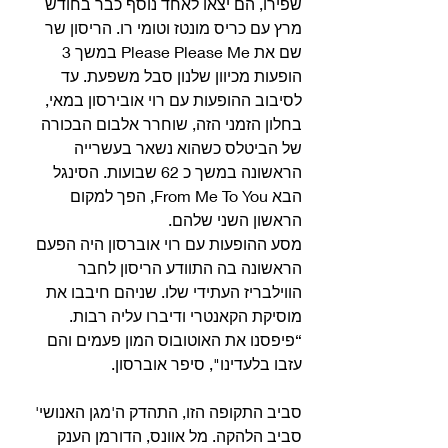
שפירו, הם יצאו לאחד נוסף כבר בחודש 
מרץ עם כריס מונטז וטומי רו. הריסון שר 
שם את Please Please Me במשך 3 
הופעות מכיוון שלנון סבל משפעת. עד 
לסיבוב ההופעות עם רוי אובירסון במאי, 
בחלון הזמני הזה, שוחרר אלבום הבכורה 
של הביטלס כשהוא נשאר בעשרייה 
הראשונה במשך כ 62 שבועות. הסינגל 
הבא From Me To You, הפך למקום 
הראשון השני שלהם. 
מסע ההופעות עם רוי אוברסון היה הפעם 
הראשונה בה התוודע הריסון לחבר 
הווילבריז העתידי שלו. שניהם חיבבו את 
מוסיקת הקאנטרי ודיברו עליה רבות. 
“פיפסנו את האוטובוס המון פעמים והם 
עזבו בלעדינו", סיפר אוברסון.
סביב התקופה הזו, התהדק ה'מגן האנושי' 
סביב הלהקה. מל אוונס, הדורמן הענק 