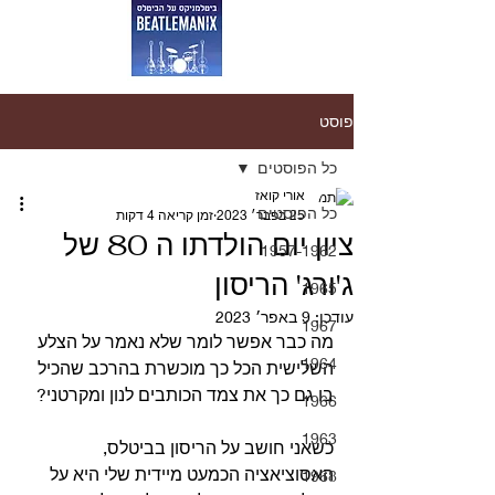
פוסט
כל הפוסטים
אורי קואז
כל הפוסטים
25 בפבר׳ 2023
זמן קריאה 4 דקות
ציון יום הולדתו ה 80 של
1957-1962
ג'ורג' הריסון
1965
עודכן:
9 באפר׳ 2023
1967
מה כבר אפשר לומר שלא נאמר על הצלע 
1964
השלישית הכל כך מוכשרת בהרכב שהכיל 
בו גם כך את צמד הכותבים לנון ומקרטני?
1966
1963
כשאני חושב על הריסון בביטלס, 
האסוציאציה הכמעט מיידית שלי היא על 
1968