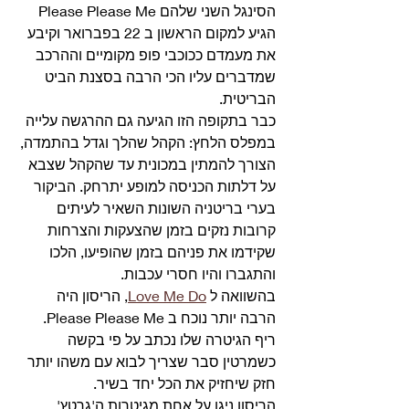
הסינגל השני שלהם Please Please Me 
הגיע למקום הראשון ב 22 בפברואר וקיבע 
את מעמדם ככוכבי פופ מקומיים וההרכב 
שמדברים עליו הכי הרבה בסצנת הביט 
הבריטית.
כבר בתקופה הזו הגיעה גם ההרגשה עלייה 
במפלס הלחץ: הקהל שהלך וגדל בהתמדה, 
הצורך להמתין במכונית עד שהקהל שצבא 
על דלתות הכניסה למופע יתרחק. הביקור 
בערי בריטניה השונות השאיר לעיתים 
קרובות נזקים בזמן שהצעקות והצרחות 
שקידמו את פניהם בזמן שהופיעו, הלכו 
והתגברו והיו חסרי עכבות.
בהשוואה ל 
Love Me Do
, הריסון היה 
הרבה יותר נוכח ב Please Please Me. 
ריף הגיטרה שלו נכתב על פי בקשה 
כשמרטין סבר שצריך לבוא עם משהו יותר 
חזק שיחזיק את הכל יחד בשיר.
הריסון ניגן על אחת מגיטרות ה'גרטץ' 