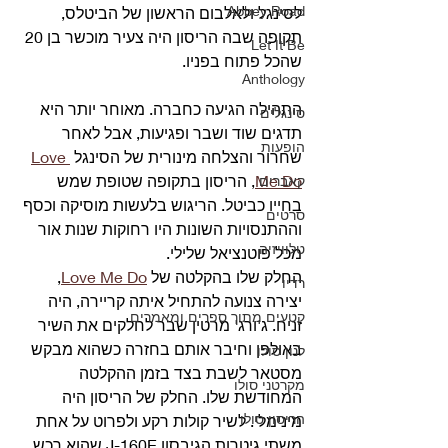
Abbey Road
לסינגל ולאלבום הראשון של הביטלס, 
תקופה שבה הריסון היה צעיר מוכשר בן 20 
Let It Be
שהכל פתוח בפניו.
Anthology
התהילה הגיעה כחברה. מאוחר יותר היא 
סינגלים
תדגים שוד ושבר ופגיעות, אבל לאחר 
הופעות
שחרור והצלחה מינורית של הסינגל 
Love 
Me Do
, הריסון בתקופה שטופת שמש 
קאברים
בחייו כביטל. הריגוש בלעשות מוסיקה וכסף 
סרטים
וההתנסויות השונות היו רחוקות שנות אור 
טלוויזיה
מכל פוטנציאל שלילי.
החלק שלו בהקלטה של 
Love Me Do
, 
רדיו
יצירה צנועה להתחיל איתה קריירה, היה 
קטעים מתוך ספרים ומאמרים
זניח. ג'ורג' מרטין שבר לחלקים את השיר 
באולפן וחיבר אותם בחזרה כשהוא מבקש 
לנון סולו
מסטאר לשבת בצד בזמן ההקלטה 
מקרטני סולו
המחודשת שלו. החלק של הריסון היה 
הריסון סולו
מינימלי. לשיר קולות רקע ולפרוט על אחת 
משתי גיטרות הגיבסון J-160E שהוא רכש 