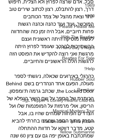
סבל, אדם שרצה לפרוץ ולא הצליח, חיפוש 
1969
דרך, רצון להתבלט, רצון לכתוב שירים טוב 
1970
יותר וצאת מהצל של צמד הכותבים 
המוכשר, ועוד ועוד כהנה וכהנה רגשות 
Please Please Me
פחות חיוביים, אבל היה זמן כזה שהחדווה 
With The Beatles
לעשות מוסיקה היתה ראשונית ועצם 
ההשתייכות להרכב שעומד לפרוץ היתה 
A Hard Day's Night
מרגשת ואני רוצה להקדיש את הפוסט הזה 
Beatles For Sale
לרגשות הללו הראשוניים והחיוביים. 
Help!
כהרגלי באירועים שכאלה, ניגשתי לספר 
Rubber Soul
מעולה, הפעם אחד הנהדרים בשם Behind 
Revolver
the Locked Door, שכתב גרמה ת'ומפסון. 
הכותרת של הספר על שם השיר הנפלא של 
Sgt. Pepper's Lonely Hearts Club Ba
הריסון, אולי מרמזת על המופנמות שלו ועל 
Magical Mystery Tour
הצדדים הפחות שמחים שהיו בו, אבל 
הפרק מתוך הספר שממנו בחרתי להביא 
The Beatles - White Album
קטע, מדבר דווקא על חדוות ההתחלה 
Yellow Submarine
שמתכתבת באופן יפה גם עם ציון 60 שנה 