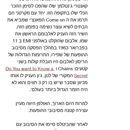
קאנטרי ג'נטלמן' שלו שהפכו לסימן ההכר 
הכלי שלו בתקופה הזו. יחד עם מקרטני הם 
תרמו את ה Come on הפאנצ'י שמביא את 
הבתים לשיא עוצר נשימה בפזמון הזה.
השיר הזה העניק לאלבומם הראשון את 
שמו. אלבום שהוקלט באולפני EMI ב 11 
בפברואר 1963 במהלך הפסקה מסיבוב 
ההופעות של שפירו. התרומות הגדולות של 
הריסון לאלבום היו הובלת קולות בשני 
קטעים: Chains ו 
Do You want to Know a 
Secret
 המקורי של לנון. ג'ון העניק לו אותו 
מכיוון שסבר ש'יש בו רק 3 תווים והוא לא 
היה הזמר הגדול ביותר בעולם'.
למרות היום הארוך, האולפן היווה מעיין 
עצירה קטנה מסיבובי ההופעות.
לאחר שהביטלס סיימו את הסיבוב עם 