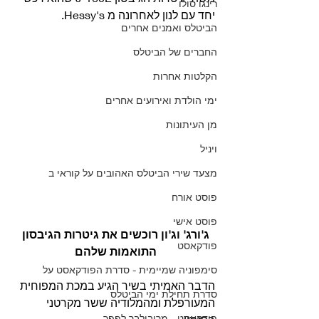
רינגו סולו
יחד עם לנון לאחרונה מ Hessy's.
הביטלס ואמנים אחרים
החברים של הביטלס
הקלטות אחרות
ימי הולדת ואירועים אחרים
מן העיתונות
ויניל
מצעד שירי הביטלס האהובים על קוראי ב
פוסט אורח
פוסט אישי
ג'ורג' וג'ון רוכשים את גיטרות הגיבסון 
פודקאסט
התואמות שלהם 
סימפוניה שמיימית - סדרת הפודקאסט על
הדבר האמיתי בשיר הגיע במכת המפוחית 
סדרת תחילת ימי הביטלס
המעורפלת ומהמלודיה ששר מקרטני 
פודקאסט - מריבולבר לפפר