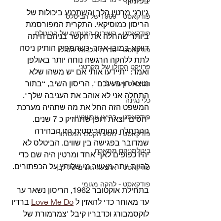
בפזמון.
ג'ורג' מרטין הלך והשתכנע ביכולות של 
פודקאסט - 1969 של הביטלס
הריסון כמוסיקאי. התקרית המפורסמת 
פודקאסט - השירים הזנוחים של הביטלס
ביותר שהחלה את הקשר בניהם היתה 
דווקא במובן אחר. כשהמפיק הותיק ניסה 
פודקאסט - סדרת אלבומי הסולו
לתת ללהקה הרגשה נוחה יותר באולפן 
פרויקט הסולו של מקרטני
ואמר: “תיידעו אותי אם יש משהו שלא 
מוצא חן בעינכם", הריסון השיב, “בתור 
הביטלס וישראל
התחלה אני לא אוהב את העניבה שלך".
כלי נגינה
המשפט הזה החל את מה שתהיה מערכת 
פודקאסט - בריאן אפשטיין
יחסים יוצאת דופן שתחזיק כ 7 שנים. 
ההתחלה ההומוריסטית הזו הבהירה 
פודקאסט - מסע הקסם המסתורי
שמדובר בפגישה בין שווים. הביטלס לא 
ביטלמניקס מתארח
יהיו כפופים לאף אחד ומרטין היה שם כדי 
להיות יותר מאשר מי שלוחץ על הכפתורים. 
פודקאסט - ארבעה גוונים של לבן
פודקאסט - להקה מגומי
בתחילת אוקטובר 1962, הריסון נשאר ער 
עד מאוחר כדי להאזין ל 
Love Me Do
 ברדיו 
לוקסמבורג וכדבריו קיבל 'צמרמורת של 