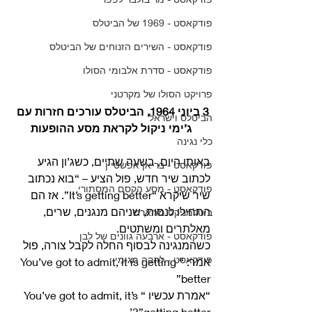
פודקאסט - 1969 של הביטלס
פודקאסט - השירים הזנוחים של הביטלס
פודקאסט - סדרת אלבומי הסולו
פרויקט הסולו של מקרטני
3 ביוני 1964, הביטלס עורכים חזרות עם 
הביטלס וישראל
ג’ימי ניקול לקראת מסע ההופעות
כלי נגינה
באותו היום, בשעה שתיים, כשג’ון הגיע 
פודקאסט - בריאן אפשטיין
לכתוב שיר חדש, פול הציע – “בוא נכתוב 
פודקאסט - מסע הקסם המסתורי
שיר שיקרא “It’s getting better”. אז הם 
התחילו לנסות, שניהם מנגנים, שרים, 
ביטלמניקס מתארח
מאלתרים ומשתטים. 
פודקאסט - ארבעה גוונים של לבן
כשהמנגינה לבסוף החלה לקבל צורה, פול 
פודקאסט - להקה מגומי
אמר: “You’ve got to admit, it is getting 
better”
“אמרת עכשיו “You’ve got to admit, it’s 
getting better”?’