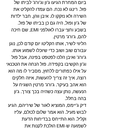
ביום המחרת הגיעו ג’ון וג’ורג’ לביתו של 
פול. רינגו לא נכח. הם עמדו להקליט את 
השירה ולא נזקקו לו. איבן ווהן, חבר ילדות 
של ג’ון ופול, היה גם כן בביתו של פול. 
בשבע וחצי עברו לאולפני EMI, שם חיכה 
להם, ג’ורג’ מרטין. 
הליווי לשיר, אותו הקליטו יום קודם לכן, נוגן 
עבורם שוב ושוב כדי שיוכלו לשמוע אותו. 
ג’ורג’ ואיבן הלכו לפטפט בפינה, אבל פול 
וג’ון הקשיבו בקפידה. פול הנחה את הטכנאי 
על אילו כפתורים ללחוץ, מסביר לו מה הוא 
רוצה, איך זה צריך להעשות, איזה חלקים 
הוא אהב בעיקר. ג’ורג’ מרטין השגיח על 
הנעשה, נותן עצה כשהיה בכך צורך. ג’ון 
בהה בחלל. 
דיק ג’יימס, המוציא לאור של שיריהם, הגיע 
לבוש מעיל. הוא אמר שלום לכולם, עליז 
וקליל. הוא התייחס בבדיחות הדעת 
לשמועה ש-EMI הולכת לקנות את 