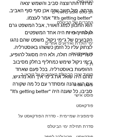
רינגו סולו
מרתה התרוצצה סביב והשמש יצאה 
וזרחה. פול חשב שזה אכן סוף סוף האביב. 
הביטלס ואמנים אחרים
“It’s getting better” אמר לעצמו.
החברים של הביטלס
הוא התכוון למזג האוויר, אבל המשפט גרם 
לו לחייך כי זה היה אחד המשפטים 
הקלטות אחרות
הקבועים של ג’ימי ניקול, משפט שהם נהגו 
ימי הולדת ואירועים אחרים
לצחוק עליו כל הזמן כששהו באוסטרליה. 
מן העיתונות
כשרינגו היה חולה, ולא היה מסוגל להופיע, 
ג’ימי ניקול שימש כמחליף בחלק מסיבוב 
ויניל
ההופעות באוסטרליה. בכל פעם שאחד 
מצעד שירי הביטלס האהובים על קוראי ב
מהם היה שואל את ג’ימי איך הוא מרגיש, 
אם הוא נהנה ומסתדר עם כל מה שקורה 
פוסט אורח
סביבו, כל שענה היה “It’s getting better” 
פוסט אישי
פודקאסט
סימפוניה שמיימית - סדרת הפודקאסט על
סדרת תחילת ימי הביטלס
פודקאסט - מריבולבר לפפר