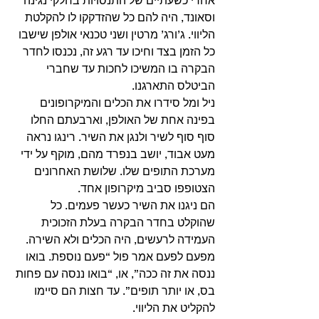
וסאונד, היה להם כל שהזדקקו לו להקלטת 
הליווי. ג’ורג’ מרטין ושני טכנאי אולפן שישבו 
כל הזמן בצד וחיכו עד רגע זה, נכנסו לחדר 
הבקרה בו המשיכו לחכות עד שחברי 
הביטלס התארגנו. 
ניל ומל סידרו את הכלים והמיקרופונים 
בפינה אחת של האולפן, וארבעתם החלו 
סוף סוף לשיר ולנגן את השיר. רינגו נראה 
מעט אבוד, יושב בנפרד מהם, מוקף על ידי 
מערכת התופים שלו. שלושת האחרונים 
הצטופפו סביב מיקרופון אחד. 
הם ניגנו את השיר כעשר פעמים. כל 
שהוקלט בחדר הבקרה בעלת הזכוכית 
העמידה לרעשים, היה הכלים ולא השירה. 
מפעם לפעם אמר פול “פעם נוספת. בואו 
ננסה את זה ככה”, או, “בואו ננסה עם פחות 
בס, או יותר תופים”. עד חצות הם סיימו 
להקליט את הליווי. 