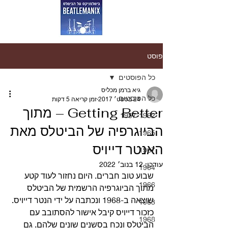
פוסט
כל הפוסטים
גיא ברמן מכליס
כל הפוסטים
24 בספט׳ 2017
זמן קריאה 5 דקות
Getting Better – מתוך
1957-1962
הביוגרפיה של הביטלס מאת
1965
האנטר דייויס
1967
עודכן:
12 בנוב׳ 2022
1964
שבוע טוב חברים. היום נחזור לעוד קטע 
1966
מתוך הביוגרפיה הרשמית של הביטלס 
שיצאה ב-1968 ונכתבה על ידי הנטר דייויס. 
1963
כזכור דייויס קיבל אישור להסתובב עם 
1968
הביטלס ונכח בסשנים שונים שלהם. גם 