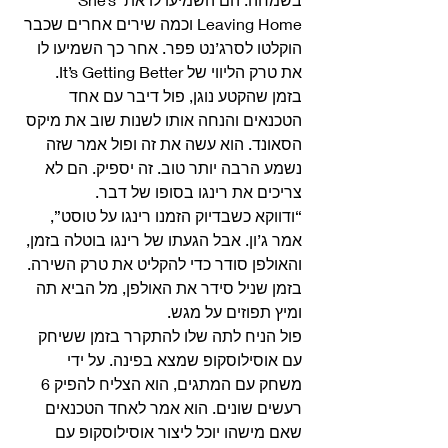
Leaving Home וכמה שירים אחרים שכבר 
הוקלטו לסרג’נט פפר. אחר כך השמיעו לו 
את טרק הליווי של It’s Getting Better. 
בזמן שהקטע נוגן, פול דיבר עם אחד 
הטכנאים והנחה אותו לשנות שוב את מיקס 
הסאונד. הוא עשה את זה ופול אמר שזה 
נשמע הרבה יותר טוב. זה יספיק. הם לא 
צריכים את רינגו בסופו של דבר. 
“ודווקא כשבדיוק הזמנו רינגו על טוסט”, 
אמר ג’ון. אבל הגעתו של רינגו בוטלה בזמן, 
והאולפן סודר כדי להקליט את טרק השירה. 
בזמן שניל סידר את האולפן, מל הביא תה 
ומיץ תפוזים על מגש. 
פול הניח לתה שלו להתקרר בזמן ששיחק 
עם אוסילוסקופ שמצא בפינה. על ידי 
משחק עם המתגים, הוא הצליח להפיק 6 
רעשים שונים. הוא אמר לאחד הטכנאים 
שאם מישהו יוכל ליצור אוסילוסקופ עם 