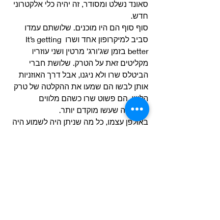
סאונד נשלט ומסודר, זה יהיה כלי אלקטרוני 
חדש. 
סוף סוף הם היו מוכנים. שלושתם עמדו 
סביב למיקרופון אחד ושרו It’s getting 
better בזמן שג’ורג’ מרטין ושני עוזריו 
מקליטים זאת על הטרק. שלושת חברי 
הביטלס שרו ולא ניגנו, אבל דרך האוזניות 
אותן לבשו הם שמעו את ההקלטה של טרק 
הליווי. הם פשוט שרו כשהם מלווים 
בהקלטה שעשו מוקדם יותר. 
באולפן עצמו, כל מה שניתן היה לשמוע היה 
את הקולות הלא מוגברים וללא הליווי של 
הביטלס שרים. זה נשמע שטוח ומזוייף. 
הם הריצו את השיר 4 פעמים כשג’ון אמר 
שהוא לא מרגיש טוב וזקוק לאוויר. מישהו 
ניגש לפתוח את הדלת הצדדית של האולפן. 
קול חזק של דפיקות ותרועות הגיע מהצד 
השני. הדלת החלה לזוז פנימה, תחת הלחץ 
של חבורת המעריצים שבאופן לא ברור 