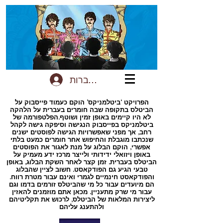
להתחברות
הפרויקט ‘ביטלמניקס’ הוקם כעמוד פייסבוק על
הביטלס בתקופה שבה חומרים בעברית על הלהקה
לא היו קיימים באופן זמין ושוטף.הפלטפורמה של
ביטלמניקס בפייסבוק הנגישה וסיפקה גישה לקהל
רחב, אך מפני שאפשרויות הגישה לפוסטים ישנים
שנכתבו מוגבלת והחיפוש אחר חומרים כמעט בלתי
אפשרי, הוקם הבלוג על מנת לאגור את הפוסטים
באופן ויזואלי ידידותי ולייצר מרכז ידע מעמיק על
הביטלס בעברית. זמן קצר לאחר השקת הבלוג, באופן
טבעי הגיע גם הפודקאסט. חשוב לציין שהבלוג
והפודקאסט חינמיים לגמרי ואינם עבור מטרת רווח.
הם מיועדים עבור כל מי שהביטלס זורמים בדמו וגם
עבור מי שרק מתעניין. מכאן אתם מוזמנים להאזין
ליצירות המלאות של הביטלס, לרכוש את תקליטיהם
ולהתענג עליהם