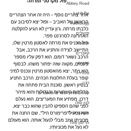
פול מקרטני ומרתה
Abbey Road
Let It Be
אחר צהריים נוסף – היה זה אחר הצהריים 
הראשון של האביב – ופול יצא לסיבוב עם 
Anthology
כלבתו מרתה. ג’ון עדיין לא הגיע להקלטה 
סינגלים
האחרונה לסרג’נט פפר. 
פול הכניס את מרתה לאסטון מרטין שלו, 
הופעות
התיישב לצידה והתניע את הרכב, אבל 
קאברים
הרכב נשאר דומם. הוא דפק עליו מספר 
סרטים
פעמים, מקווה שזה יפתור משהו. לבסוף 
הוא ויתר, יצא מהאסטון מרטין ונכנס למיני 
טלוויזיה
קופר בעלת החלונות הכהים. הרכב התניע 
רדיו
בנסיון ראשון. סוכנת הבית פתחה את 
הדלתות השחורות והגדולות והוא מיהר 
קטעים מתוך ספרים ומאמרים
דרכן, מפתיע את המעריצים. הוא נעלם 
לנון סולו
לפני שהם הספיקו להבין שהוא כבר יצא. 
מקרטני סולו
הוא נסע ל”פרימורס היל”, שם החנה את 
מכוניתו ועזב מבלי לנעול אותה. הוא מעולם 
הריסון סולו
לא נעל את מכוניותיו.