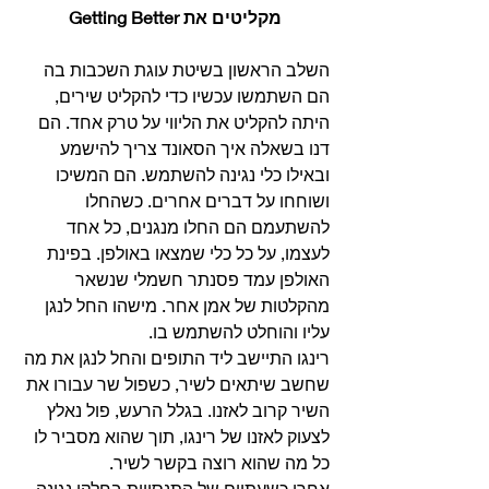
מקליטים את Getting Better
השלב הראשון בשיטת עוגת השכבות בה 
הם השתמשו עכשיו כדי להקליט שירים, 
היתה להקליט את הליווי על טרק אחד. הם 
דנו בשאלה איך הסאונד צריך להישמע 
ובאילו כלי נגינה להשתמש. הם המשיכו 
ושוחחו על דברים אחרים. כשהחלו 
להשתעמם הם החלו מנגנים, כל אחד 
לעצמו, על כל כלי שמצאו באולפן. בפינת 
האולפן עמד פסנתר חשמלי שנשאר 
מהקלטות של אמן אחר. מישהו החל לנגן 
עליו והוחלט להשתמש בו. 
רינגו התיישב ליד התופים והחל לנגן את מה 
שחשב שיתאים לשיר, כשפול שר עבורו את 
השיר קרוב לאזנו. בגלל הרעש, פול נאלץ 
לצעוק לאזנו של רינגו, תוך שהוא מסביר לו 
כל מה שהוא רוצה בקשר לשיר. 
אחרי כשעתיים של התנסויות בחלקי נגינה 