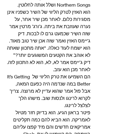
Northern Songs ושלל אותה לחלוטין. 
הוא האזין לטרק הליווי של השיר כשפניו אינן 
מסגירות כלום. לאחר מכן שיר אחר, על 
נערה שעוזבת את ביתה. ג’ורג’ מרטין אמר 
שזה השיר שכמעט גרם לו לבכות. דיק 
ג’יימס האזין ואמר שזה אכן שיר טוב מאוד. 
הוא ישמח לעוד כאלה. “אתה מתכוון שאתה 
לא אוהב את הקטעים המשוגעים יותר?” 
דיק ג’יימס אמר לא, לא, הוא לא התכוון לזה. 
לאחר מכן הוא עזב. 
הם השמיעו את טרק הליווי של It’s Getting 
Better במה שנדמה היה כפעם המאה, 
אבל פול אמר שהוא עדיין לא מרוצה. צריך 
לקרוא לרינגו ולנסות שוב. מישהו הלך 
לצלצל לרינגו. 
פיטר בראון הגיע. הוא בדיוק חזר מטיול 
לאמריקה. הוא הביא להם כמה תקליטים 
אמריקאים חדשים והם מיד קפצו עליהם 
בשמחה. הם השמיעו לו את She’s 