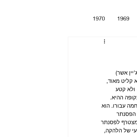
1970
1969
Help!
Be
Magical My
עם ג’יין אשר) 
קליט מאוד, 
שום מה הוא הגיע להיות פילר באלבום הרביעי של הלהקה (Beatles for sale) ולא קטע 
Anthology
סינגלים
מה עבורו. הוא 
 הפסנתר 
פאני הנהדר מצטרף לפסנתר 
הרביעי של הלהקה, 