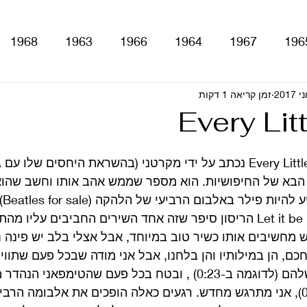
1968
1963
1966
1964
1967
196
With The Be
זמן קריאה 1 דקות
A Hard Day's Night
atles For Sale
Every Lit
stery Tour
Sgt. Pepper's Lonely Hearts Club Ba
השיר המקסים Every Little Thing נכתב על ידי מקרטני (בהשראת היחסים שלו 
הבא של החיפושיות. הוא מספר שממש אהב אותו וחשב שהוא 
אבל מ
Let It Be
Abbey Road
Yellow Submarine
א.
 מחשיבים אותו כשיר טוב במיוחד, אבל אצלי בלב יש פינה ח
כם, הן במילותיו והן בלחנו, אבל אני מודה שבכל פעם שתווי
ם
טלוויזיה
רדיו
קטעים מתוך ספרים ומאמרים
מתחילים את הירידה שלהם (לדוגמה ב-0:23) , ובטח בכל פעם שהטימ
בפזמון (לדוגמה ב-0:30), אני מתרגש מחדש. רגעים כאלה הופכים את אלבומה 