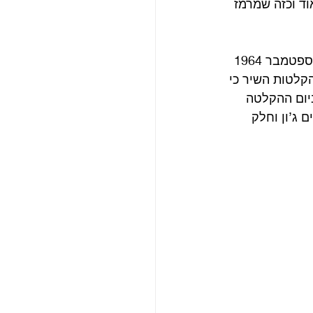
וד וכזה שמרמז 
אחרי סיבוב הופעות בצפון אמריקה שכלל 25 הופעות, חזרו הביטלס לאולפן ב-29 בספטמבר 1964 
קלטות השיר כי 
יום ההקלטה 
 ג’ון וחלק 