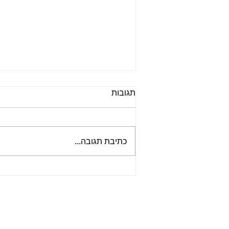
תגובות
כתיבת תגובה...
ביקורת סרט Beatles 64 -
פשוט להיות שם