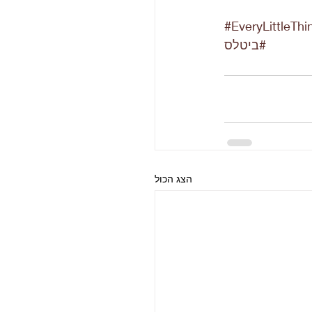
#EveryLittleThi
#ביטלס
הצג הכול