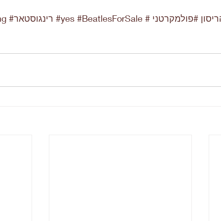
ריסון
#פולמקרטני
#BeatlesForSale
#yes
#רינגוסטאר
ng