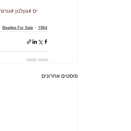
#יס
#גוןלנון
#גורגה
Beatles For Sale
1964
פוסטים אחרונים