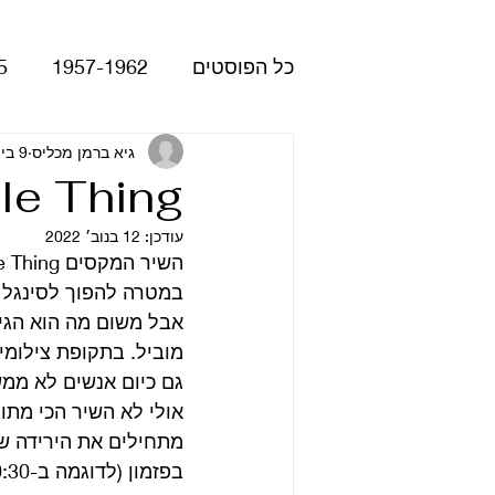
כל הפוסטים
1957-1962
5
Please Please Me
גיא ברמן מכליס
9 ביוני 2017
atles
tle Thing
עודכן:
12 בנוב׳ 2022
Revolver
Rubber Soul
במטרה להפוך לסינגל 
The Beatles - White Album
מוביל. בתקופת צילומי Let it be הריסון סיפר שזה אחד השירים החביבים עליו מהתקופה ההי
גם כיום אנשים לא ממש
אולי לא השיר הכי מתוח
הופעות
קאברים
סרטי