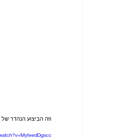
וזה הביצוע הנהדר של להקת Yes לשיר במשנת 1969 שנכלל ב
/watch?v=MyteedDgscc