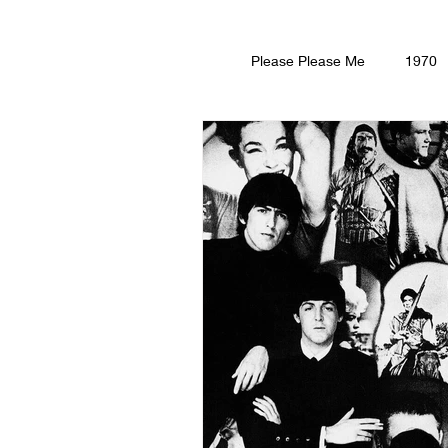
Please Please Me
1970
Revo
Yellow Submar
זיה
רדיו