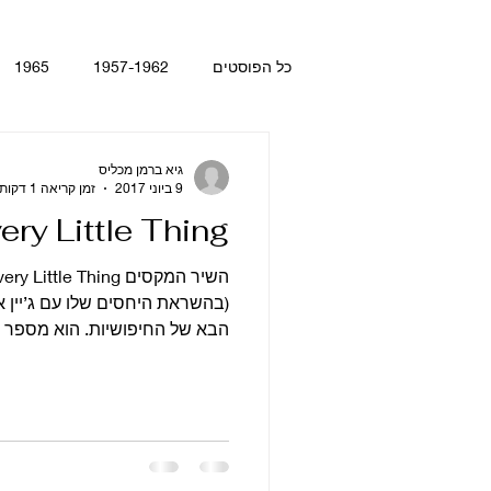
כל הפוסטים
1957-1962
1965
 Day's Night
With The Beatles
גיא ברמן מכליס
9 ביוני 2017
זמן קריאה 1 דקות
ery Little Thing
gt. Pepper's Lonely Hearts Club Ba
(בהשראת היחסים שלו עם ג’יין 
הבא של החיפושיות. הוא מספר 
gy
Let It Be
Abbey Road
קטעים מתוך ספרים ומאמרים