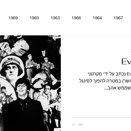
1969
1968
1963
1966
1964
1967
lver
Rubber Soul
Help!
Beatles For Sale
A Hard
Ev
ine
The Beatles - White Album
Magical Mystery Tour
S
השיר המקסים Every Little Thing נכתב על ידי מקרטני
אשר) במטרה להפוך לסינגל
שממש אהב...
Antholo
סינגלים
הופעות
קאברים
סרטים
טלווי