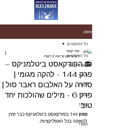
פוסט
כל הפוסטים
אורי קואז
כל הפוסטים
1 ביוני
זמן קריאה 2 דקות
📻 הפודקאסט ביטלמניקס –
1957-1962
פרק 144 - להקה מגומי |
1965
סדרה על האלבום ראבר סול |
1967
פרק 6 - מילים שהולכות יחד
1964
טוב
1966
פרק 144 בפודקאסט ביטלמניקס כבר זמין 
1963
להאזנה בכל האפליקציות.
1968