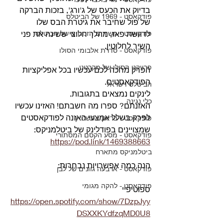
בדיוק את הכעס של ג'ורג', בזכות הברקה 
פודקאסט - 1969 של הביטלס
של פול שחיבר את גיטרת הבס שלו 
פודקאסט - השירים הזנוחים של הביטלס
לדוושת פאז, מהלך חלוצי ששינה את פני 
השיר לחלוטין.
פודקאסט - סדרת אלבומי הסולו
פרויקט הסולו של מקרטני
הפרק מחכה לכם עכשיו בכל אפליקציות 
הפודקאסטים.
הביטלס וישראל
לינקים נמצאים בתגובות.
כלי נגינה
האזנתם? ספרו מה חשבתם! 
האזינו עכשיו 
לפרק בשלל אמצעי האזנה לפודקאסטים 
פודקאסט - בריאן אפשטיין
שמצויינים בפודלינק של ביטלמניקס: 
פודקאסט - מסע הקסם המסתורי
https://pod.link/1469388663
ביטלמניקס מתארח
הנה כמה אפשרויות נבחרות:
פודקאסט - ארבעה גוונים של לבן
פודקאסט - להקה מגומי
ספוטיפיי 
https://open.spotify.com/show/7DzpJyy
DSXXKYdfzqMD0U8