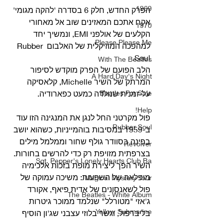
1969
הפרק החדש, חלק 6 בסדרה 'להקה מגומי' 
אקח אתכם המאזינים שוב אל מאחורי 
1970
הקלעים של אולפני EMI, ונמשיך יחד 
Please Please Me
למהפכה המוזיקלית של האלבום Rubber 
Soul. 
With The Beatles
הלב הפועם של הפרק מוקדש לסיפור 
A Hard Day's Night
המרתק של השיר Michelle, קלאסיקה 
Beatles For Sale
על-זמנית שנולדה כמעט כפארודיה. 
Help!
פול מקרטני החל לנגן את המנגינה הזו עוד 
Rubber Soul
ב-1959 במסיבות בוהמייניות, כשהוא יושב 
בפינה בסוודר גולף שחור וממלמל מילים 
Revolver
בצרפתית מזויפת רק כדי להרשים בחורות. 
Sgt. Pepper's Lonely Hearts Club Ba
השיר הפך ליצירת מופת בזכות אלכימיה 
מופלאה של השפעות: משיכה עמוקה של 
Magical Mystery Tour
פול לשאנסונים של אדית פיאף, אקורד 
The Beatles - White Album
ג'אזי "מטורלל" שנלמד ממוכר גיטרות 
Yellow Submarine
בליברפול, וגשר בלוזי עצבני שג'ון הוסיף 