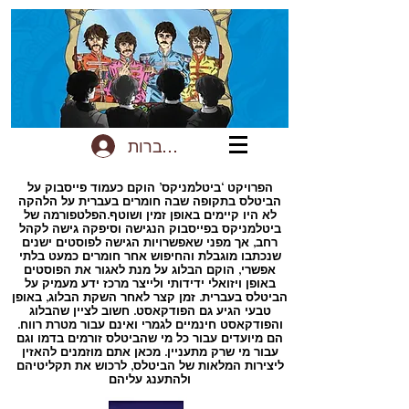
להתחברות
הפרויקט ‘ביטלמניקס’ הוקם כעמוד פייסבוק על
הביטלס בתקופה שבה חומרים בעברית על הלהקה
לא היו קיימים באופן זמין ושוטף.הפלטפורמה של
ביטלמניקס בפייסבוק הנגישה וסיפקה גישה לקהל
רחב, אך מפני שאפשרויות הגישה לפוסטים ישנים
שנכתבו מוגבלת והחיפוש אחר חומרים כמעט בלתי
אפשרי, הוקם הבלוג על מנת לאגור את הפוסטים
באופן ויזואלי ידידותי ולייצר מרכז ידע מעמיק על
הביטלס בעברית. זמן קצר לאחר השקת הבלוג, באופן
טבעי הגיע גם הפודקאסט. חשוב לציין שהבלוג
והפודקאסט חינמיים לגמרי ואינם עבור מטרת רווח.
הם מיועדים עבור כל מי שהביטלס זורמים בדמו וגם
עבור מי שרק מתעניין. מכאן אתם מוזמנים להאזין
ליצירות המלאות של הביטלס, לרכוש את תקליטיהם
ולהתענג עליהם