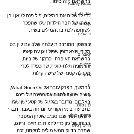
בהשראת נינה סימון.
Abbey Road
Let It Be
כדי להשלים את המילים, פול פנה לג'אן ווהן 
אשתו של חבר הילדות שלו שהפכה 
Anthology
לשותפה לכתיבת המילים בשיר. 
סינגלים
הופעות
באולפן, המורכבות עלתה שלב עם ליין בס 
מלודי ויוצא דופן שפול ניגן עם קאפו 
קאברים
בהשראת האופרה "כרמן" של ביזה, 
סרטים
והרמוניה תלת-קולית שהוכפלה לכדי 
מקהלה קטנה של שישה קולות.
טלוויזיה
רדיו
בהמשך, הפרק עובר אל What Goes On, 
השיר שנועד לסגור את הפינה של רינגו 
קטעים מתוך ספרים ומאמרים
באלבום. מדובר בגלגול של קטע ישן שג'ון 
לנון סולו
כתב עוד בימי הקוורימן ונדחה בעבר. חברי 
מקרטני סולו
הלהקה התיישבו סביב שולחן המטבח 
בביתו של ג'ון כדי להפיח בו חיים, ורינגו, 
הריסון סולו
שתרם בדיוק חמש מילים לטקסט, זכה 