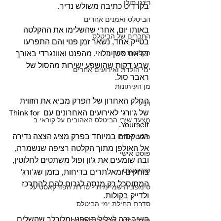
רינגו סולו
בקרדיט כתיבה משולש נדיר. 
הביטלס ואמנים אחרים
באותו יום, אחרי שהשלימו את ההקלטה 
החברים של הביטלס
בטייק אחד, נשאר זמן פנוי והם התפרעו 
הקלטות אחרות
בג'אם סשן בלוזי, מהפנט ואוונגרדי באורך 
שבע דקות שהושפע ישירות מהסול של 
ימי הולדת ואירועים אחרים
ראבר סול.
מן העיתונות
החלק האחרון של הפרק מביא את הזווית 
ויניל
של ג'ורג' לאירועים האחרונים עם Think for 
מצעד שירי הביטלס האהובים על קוראי ב
Yourself. 
רגע קסום במיוחד בפרק מציג הצצה נדירה 
פוסט אורח
אל האולפן מתוך הקלטה רציפה שנשמרה, 
פוסט אישי
ובה שומעים את ג'ון ופול משתטים לחלוטין, 
פודקאסט
צוחקים ומאלתרים בדיחות, בזמן שג'ורג' 
המתוסכל רק מנסה לגרום להם להתרכז 
סימפוניה שמיימית - סדרת הפודקאסט על
ולדייק בקולות.
סדרת תחילת ימי הביטלס
השיר זכה לצליל תוקפני ומלוכלך שהשלים 
פודקאסט - מריבולבר לפפר