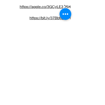
אפל 
https://apple.co/3GCyLE3
דיזר 
https://bit.ly/37Bbtje
אמאזון 
https://amzn.to/3gTL0mm
קאסטבוקס 
https://bit.ly/3sAN19i
 האזנה נעימה! 🎧
ספרו לי מה חשבתם על הפרק החדש! 
שתפו בתגובות! ⬇️
ג'ון לנון
פול מקרטני
ג'ורג' מרטין
ג'ורג' הריסון
רינגו סטאר
איוון וואוהאן
פודקאסט - להקה מגומי
פודקאסט
Rubber Soul