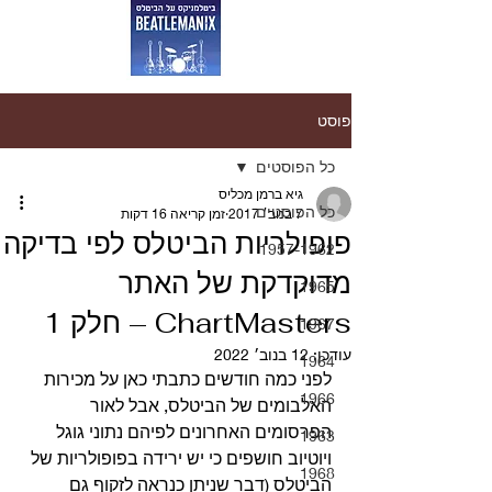
פוסט
כל הפוסטים
גיא ברמן מכליס
כל הפוסטים
7 בנוב׳ 2017
זמן קריאה 16 דקות
פופולריות הביטלס לפי בדיקה
1957-1962
מדוקדקת של האתר
1965
ChartMasters – חלק 1
1967
עודכן:
12 בנוב׳ 2022
1964
לפני כמה חודשים כתבתי כאן על מכירות 
1966
האלבומים של הביטלס, אבל לאור 
הפרסומים האחרונים לפיהם נתוני גוגל 
1963
ויוטיוב חושפים כי יש ירידה בפופולריות של 
1968
הביטלס (דבר שניתן כנראה לזקוף גם 