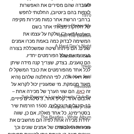
לעובדה שהם מסירים את האפשרות 
1969
לצפות בהם ביוטיוב), החלטתי לחפש 
1970
ברחבי הרשת אחר כמות מכירות מקיפה 
Please Please Me
של הלהקה. מצאתי אתר בשם 
ChartMasters שלקח על עצמו את 
With The Beatles
המשימה לבדוק כמה באמת מכרו אמנים 
A Hard Day's Night
שונים. הם פיתחו שיטה שמשכללת בצורה 
הגיונית את שלל הפורמטים יחדיו. 
Beatles For Sale
הם טוענים, בצדק, שצריך קנה מידה שיתן 
Help!
לכל אחד מהפורמטים את כובד המשקל לו 
Rubber Soul
הוא ראוי. אלה, לפי ההחלטה שלהם (והיא 
מאוד מנומקת. מי שמעוניין יכול לקרוא על 
Revolver
זה 
כאן
), הם שווי הערך של מכירה אחת – 
Sgt. Pepper's Lonely Hearts Club Ba
אלבום אחד, קליפ אחד, 3 סינגלים פיזיים, 
10 סינגלים דיגיטליים, 1500 הזרמות שיר 
Magical Mystery Tour
בסטרימינג. כל אחד מאלה, אם כן, שווה 
The Beatles - White Album
יחידת מכירה אחת לפיה הם מחשבים את 
מכירות האלבומים של אמנים שונים וכך 
Yellow Submarine