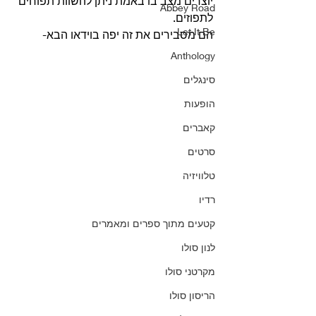
יוצרים מצב בו באמת ניתן להשוות תפוחים 
Abbey Road
לתפוזים. 
Let It Be
הם מסבירים את זה יפה בוידאו הבא- 
Anthology
סינגלים
הופעות
קאברים
סרטים
טלוויזיה
רדיו
קטעים מתוך ספרים ומאמרים
לנון סולו
מקרטני סולו
הריסון סולו