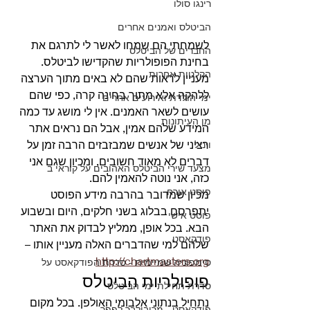
רינגו סולו
הביטלס ואמנים אחרים
לשמחתי הם שמחו לאשר לי לתרגם את 
החברים של הביטלס
בחינת הפופולריות שהקדישו לביטלס. 
הקלטות אחרות
מעניין לראות שהם לא באים מתוך הערצה 
ללהקה אלא מתוך בחינה קרה, כפי שהם 
ימי הולדת ואירועים אחרים
עושים לשאר האמנים. אין לי מושג עד כמה 
מן העיתונות
המידע שלהם אמין, אבל הם נראים אתר 
רציני של אנשים שמבזבזים הרבה זמן על 
ויניל
דברים לא מאוד חשובים, ומכיון שגם אני 
מצעד שירי הביטלס האהובים על קוראי ב
כזה, אני נוטה להאמין להם. 
פוסט אורח
מכיון שמדובר בהרבה מידע הפוסט 
יתפרסם בבלוג בשני חלקים, היום ובשבוע 
פוסט אישי
הבא. בכל אופן, ממליץ לבדוק את האתר 
פודקאסט
שלהם למי שהדברים האלה מעניין אותו – 
http://chartmasters.org
סימפוניה שמיימית - סדרת הפודקאסט על
פופולריות הביטלס 
סדרת תחילת ימי הביטלס
נתחיל בנתוני אלבומי האולפן. בכל מקום 
פודקאסט - מריבולבר לפפר