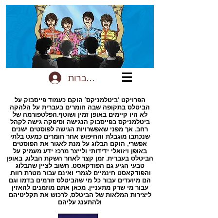
להתחברות
הפרויקט ‘ביטלמניקס’ הוקם כעמוד פייסבוק על
הביטלס בתקופה שבה חומרים בעברית על הלהקה
לא היו קיימים באופן זמין ושוטף.הפלטפורמה של
ביטלמניקס בפייסבוק הנגישה וסיפקה גישה לקהל
רחב, אך מפני שאפשרויות הגישה לפוסטים ישנים
שנכתבו מוגבלת והחיפוש אחר חומרים כמעט בלתי
אפשרי, הוקם הבלוג על מנת לאגור את הפוסטים
באופן ויזואלי ידידותי ולייצר מרכז ידע מעמיק על
הביטלס בעברית. זמן קצר לאחר השקת הבלוג, באופן
טבעי הגיע גם הפודקאסט. חשוב לציין שהבלוג
והפודקאסט חינמיים לגמרי ואינם עבור מטרת רווח.
הם מיועדים עבור כל מי שהביטלס זורמים בדמו וגם
עבור מי שרק מתעניין. מכאן אתם מוזמנים להאזין
ליצירות המלאות של הביטלס, לרכוש את תקליטיהם
ולהתענג עליהם