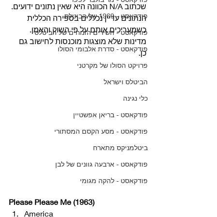
שכתוב N/A הכוונה היא שאין נתונים ידועים. 
פודקאסט - 1969 של הביטלס
הנתונים עדיין נכללים בספירה הכללית 
כשמעריכים אותם על פי השוק והאמן. 
פודקאסט - השירים הזנוחים של הביטלס
מדינות שלא מוצגות מוכנסות לחישוב גם 
פודקאסט - סדרת אלבומי הסולו
כן. 
פרויקט הסולו של מקרטני
הביטלס וישראל
כלי נגינה
פודקאסט - בריאן אפשטיין
פודקאסט - מסע הקסם המסתורי
ביטלמניקס מתארח
פודקאסט - ארבעה גוונים של לבן
פודקאסט - להקה מגומי
Please Please Me (1963)
America 