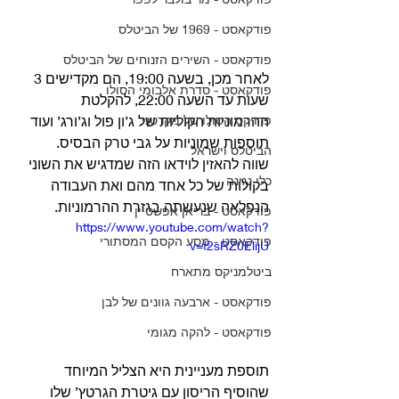
פודקאסט - 1969 של הביטלס
פודקאסט - השירים הזנוחים של הביטלס
לאחר מכן, בשעה 19:00, הם מקדישים 3 
פודקאסט - סדרת אלבומי הסולו
שעות עד השעה 22:00, להקלטת 
פרויקט הסולו של מקרטני
ההרמוניות הקוליות של ג’ון פול וג’ורג’ ועוד 
תוספות שמוניות על גבי טרק הבסיס.
הביטלס וישראל
שווה להאזין לוידאו הזה שמדגיש את השוני 
כלי נגינה
בקולות של כל אחד מהם ואת העבודה 
הנפלאה שנעשתה בגזרת ההרמוניות. 
פודקאסט - בריאן אפשטיין
https://www.youtube.com/watch?
פודקאסט - מסע הקסם המסתורי
v=f2sRZ0ElijU
ביטלמניקס מתארח
פודקאסט - ארבעה גוונים של לבן
פודקאסט - להקה מגומי
תוספת מעניינית היא הצליל המיוחד 
שהוסיף הריסון עם גיטרת הגרטץ’ שלו 