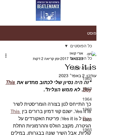
פוסט
כל הפוסטים
אורי קואז
כל הפוסטים
23 באוג׳ 2017
זמן קריאה 2 דקות
Yes it is
1957-1962
עודכן:
2 באפר׳ 2023
1965
“זה היה נסיון שלי לכתוב מחדש את 
This 
1967
Boy
. לא ממש הצליח”.
1964
כך התייחס לנון בצורה הומריסטית לשיר 
1966
Yes it is. ישנם קווי דמיון ברורים בין 
This 
Boy
 ל Yes it is: פריטת האקורדים על 
1963
הגיטרה, מקצב הוולס וההרמוניות התלת 
1968
קוליות, אבל השיר שונה בבגרותו, במילים 