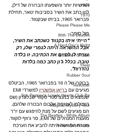
האישיות יותר והשפעתו הברורה של דילן. 
1969
לנון כתב את השיר בסביבות ינואר, תחילת 
1970
פברואר 1965, בביתו שבקנווד.
Please Please Me
פול סיפר:
With The Beatles
“הייתי איתו בקנווד כשכתב את השיר, 
A Hard Day's Night
אבל ההשראה היתה לגמרי שלו, רק 
עזרתי לו לסיים את הכתיבה. זו בלדה 
Beatles For Sale
טובה. בכלל ג’ון כתב כמה בלדות 
Help!
נהדרות”.
Rubber Soul
בבוקרו של ה 16 בפברואר 1965, הביטלס 
Revolver
מגיעים עם 
בריאן אפשטיין
 למשרדי EMI 
Sgt. Pepper's Lonely Hearts Club Ba
שנמצאים במנצ’סטר סקוור שבלונדון (שם 
הצטלמו לעטיפת אלבום הבכורה שלהם).
Magical Mystery Tour
הם מגיעים לשם על מנת להיפגש עם יו”ר 
The Beatles - White Album
מועצת המנהלים של EMI, סר ג’וזף לוקווד.
מטרת הפגישה היתה להביע את הערכת 
Yellow Submarine