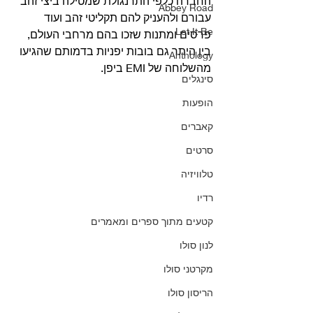
החברה כלפי התרנגולת שמטילה ביצי זהב 
Abbey Road
עבורם ולהעניק להם תקליטי זהב ועוד 
Let It Be
פרסים ומתנות שזכו בהם מרחבי העולם, 
בין היתר גם בובות יפניות בדמותם שהגיעו 
Anthology
מהשלוחה של EMI ביפן. 
סינגלים
הופעות
קאברים
סרטים
טלוויזיה
רדיו
קטעים מתוך ספרים ומאמרים
לנון סולו
מקרטני סולו
הריסון סולו