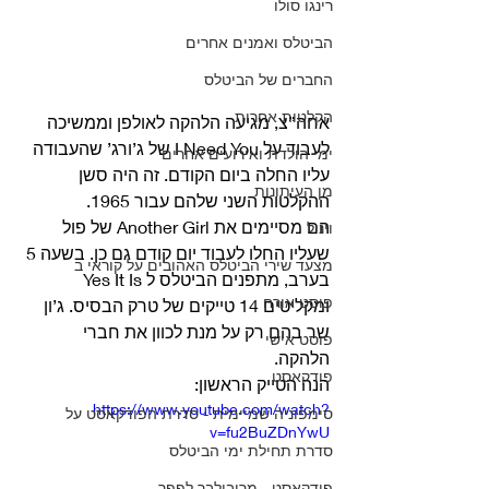
רינגו סולו
הביטלס ואמנים אחרים
החברים של הביטלס
הקלטות אחרות
אחה”צ, מגיעה הלהקה לאולפן וממשיכה 
לעבוד על I Need You של ג’ורג’ שהעבודה 
ימי הולדת ואירועים אחרים
עליו החלה ביום הקודם. זה היה סשן 
מן העיתונות
ההקלטות השני שלהם עבור 1965. 
הם מסיימים את Another Girl של פול 
ויניל
שעליו החלו לעבוד יום קודם גם כן. בשעה 5 
מצעד שירי הביטלס האהובים על קוראי ב
בערב, מתפנים הביטלס ל Yes It Is 
פוסט אורח
ומקליטים 14 טייקים של טרק הבסיס. ג’ון 
שר בהם רק על מנת לכוון את חברי 
פוסט אישי
הלהקה. 
פודקאסט
הנה הטייק הראשון:
https://www.youtube.com/watch?
סימפוניה שמיימית - סדרת הפודקאסט על
v=fu2BuZDnYwU
סדרת תחילת ימי הביטלס
פודקאסט - מריבולבר לפפר