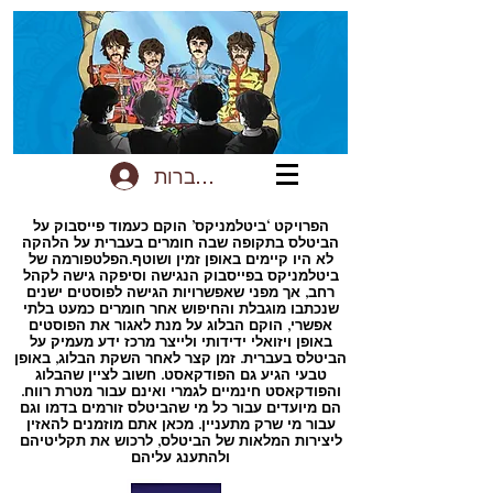
להתחברות
הפרויקט ‘ביטלמניקס’ הוקם כעמוד פייסבוק על
הביטלס בתקופה שבה חומרים בעברית על הלהקה
לא היו קיימים באופן זמין ושוטף.הפלטפורמה של
ביטלמניקס בפייסבוק הנגישה וסיפקה גישה לקהל
רחב, אך מפני שאפשרויות הגישה לפוסטים ישנים
שנכתבו מוגבלת והחיפוש אחר חומרים כמעט בלתי
אפשרי, הוקם הבלוג על מנת לאגור את הפוסטים
באופן ויזואלי ידידותי ולייצר מרכז ידע מעמיק על
הביטלס בעברית. זמן קצר לאחר השקת הבלוג, באופן
טבעי הגיע גם הפודקאסט. חשוב לציין שהבלוג
והפודקאסט חינמיים לגמרי ואינם עבור מטרת רווח.
הם מיועדים עבור כל מי שהביטלס זורמים בדמו וגם
עבור מי שרק מתעניין. מכאן אתם מוזמנים להאזין
ליצירות המלאות של הביטלס, לרכוש את תקליטיהם
ולהתענג עליהם