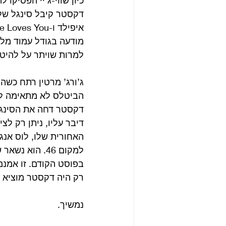
כיון שווי-ג’יי הפסיקו
למרות שויתר על להיטו
ג’ורג’ מרטין רתח כשה
הביטלס לא מתאימה לשו
בפוסט הקודם. זו אמנם
רק היה דקסטר מוציא
נמשיך.