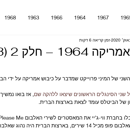
1968
1963
1966
1964
1967
196
With The Be
זמן קריאה 6 דקות
A Hard Day's Night
atles For Sale
 – חלק 2 (1963)
stery Tour
Sgt. Pepper's Lonely Hearts Club Ba
שני של המיני פרוייקט שמדבר על כיבוש אמריקה על ידי הב
Let It Be
Abbey Road
Yellow Submarine
 שני הסינגלים הראשונים שיצאו ללהקה שם
, אז בואו נמשיך
ן של הביטלס עומד לצאת בארצות הברית.
ם
טלוויזיה
רדיו
קטעים מתוך ספרים ומאמרים
שבבריטניה היה נהוג שאלבום פופ מכיל 14 שירים, בארצות הברית היה נ