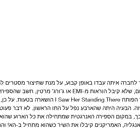
לחברה איתה עבדו באופן קבוע, על מנת שתיצור מסטרים ל
האלבום. הטכנאי במקום, שלא קיבל הוראות מ-EMI או ג’ורג’ מרטין, ח
מקרטני בתחילת השיר הפותח I Saw Her Standing There הושא
ה. הבעיה היתה שהארבע נפל על התו הראשון. לא דבר פעוט 
וכך, במקום הספירה האנרגטית שמתחילה את כל הארוע שהוא
גליה, האמריקנים קיבלו את השיר כשהוא מתחיל ב-הא! והנ