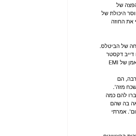
והפצה של 
סר היכולת של 
 את החוזה 
חה של הביטלס. 
 דייב דקסטר 
בפגישת הצוות השבועית. (דקסטר, כזכור, היה האחראי בקפיטול על ההחלטה איזה אמן של EMI 
בה, הם 
כח מזה’. 
ברו להם כמה 
אה בה שהם 
ם’. אמרתי 