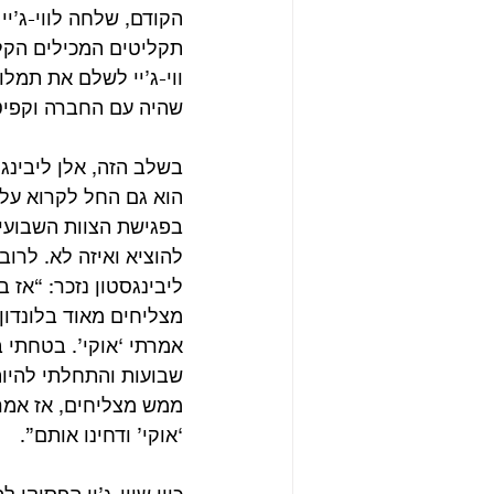
הקודם, שלחה לווי-ג’יי 
תקליטים המכילים הקלט
ווי-ג’יי לשלם את תמלו
שהיה עם החברה וקפיט
בשלב הזה, אלן ליבינג
הוא גם החל לקרוא עלי
להוציא ואיזה לא. לרו
ליבינגסטון נזכר: “אז
מצליחים מאוד בלונדון’
אמרתי ‘אוקי’. בטחתי ב
שבועות והתחלתי להיות
ממש מצליחים, אז אמרת
‘אוקי’ ודחינו אותם”.