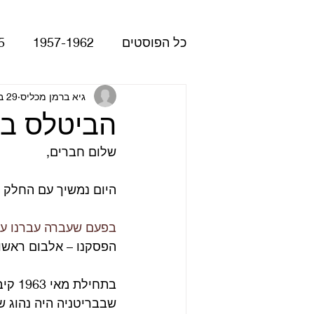
כל הפוסטים
1957-1962
5
Please Please Me
גיא ברמן מכליס
29 באוק׳ 2020
atles
הביטלס באמריקה 1964
שלום חברים,
Revolver
Rubber Soul
היום נמשיך עם החלק ה
The Beatles - White Album
בפעם שעברה עברנו על
הפסקנו – אלבום ראשו
הופעות
קאברים
סרטי