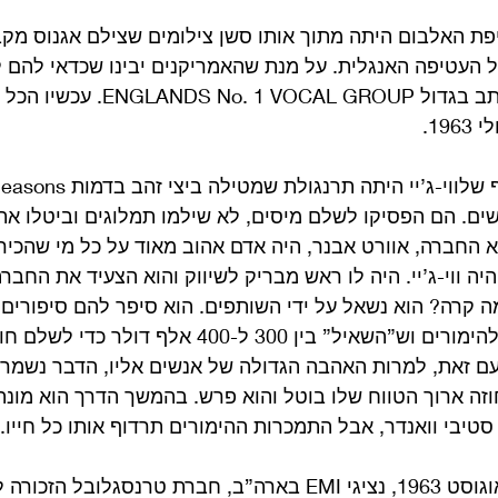
 האלבום היתה מתוך אותו סשן צילומים שצילם אגנוס מקבי
העטיפה האנגלית. על מנת שהאמריקנים יבינו שכדאי להם לה
מתחת לכותרת שלו נכתב בגדול CAL GROUP
ם. הם הפסיקו לשלם מיסים, לא שילמו תמלוגים וביטלו את
 החברה, אוורט אבנר, היה אדם אהוב מאוד על כל מי שהכיר א
יה ווי-ג’יי. היה לו ראש מבריק לשיווק והוא הצעיד את החב
ה קרה? הוא נשאל על ידי השותפים. הוא סיפר להם סיפורים ש
עד שהודה שהוא מכור להימורים וש”השאיל” בין 300 ל-400 אלף
ם זאת, למרות האהבה הגדולה של אנשים אליו, הדבר נשמר ב
חוזה ארוך הטווח שלו בוטל והוא פרש. בהמשך הדרך הוא מונ
סטיבי וואנדר, אבל התמכרות ההימורים תרדוף אותו כל חייו.
נחזור לביטלס. ב-8 באוגוסט 1963, נציגי EMI בארה”ב, חברת טרנסגל