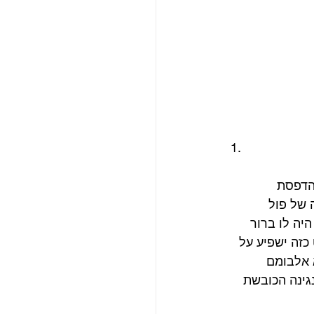
הדפסת 
שב שהספירה של פול 
רה בטעות. על כן, היה לו ברור 
כזה ישפיע על 
 אלבומם 
גינה הכובשת 