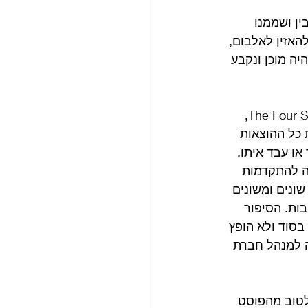
ן ושממנו 
אזין לאלבום, 
ENGLANDS No. 1 VO. עכשיו הכל היה מוכן ונקבע 
אבל זה לא קרה. על אף שלווי-ג’יי היתה תרנגולת שמטילה ביצי זהב בדמות The Four Seasons, 
 כל ההוצאות 
ו עבד איתו. 
רה להתקדמות 
ונים ומשונים 
 דולר כדי לשלם חובות. הסיפור 
סוד ולא הופץ 
ה למנהל חברת 
ובל הזכורה לטוב מהפוסט 