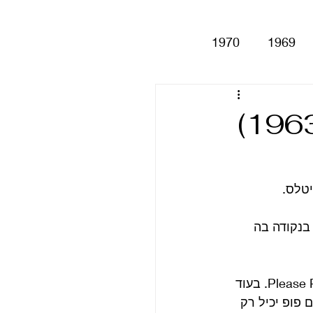
1970
1969
Help!
Be
Magical My
יטלס.
Anthology
סינגלים
 בנקודה בה 
בתחילת מאי 1963 קיבלו בחברת ווי-ג’יי את המאסטרים לשירי האלבום Please Please Me. בעוד 
הוג שאלבום פופ יכיל רק 