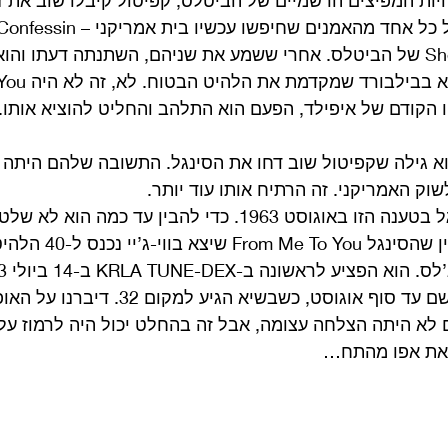
 להיות המפיצים הרשמיים של הביטלס, קפיטול קיבלו שוב את ז
איפילד ו-She Loves You של הביטלס. אחרי ששמע את שניהם, השתנתה דעתו
 הקודם של איפילד, הפעם הוא התלהב והחליט להוציא אותו. 
וא גילה שקפיטול שוב דחו את הסינגל. התשובה שלהם היתה
ק האמריקני. זה הרתיח אותו עוד יותר.
דקסטר דחה את הסינגל בטענה הזו באוגוסט 1963. כדי להבין עד כמ
דיבר עליו, ניתן רק לציין שהסינגל
למקום 46. הוא נשאר שם עד סוף אוגוסט, כשבשיא הגיע
 לא היתה הצלחה עצומה, אבל זה בהחלט יכול היה לרמוז על
 את אפו מהתח…