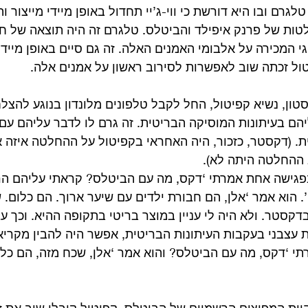
טלגרם ובו היא דורשת כי ווי-ג’יי תחדול באופן מיידי מייצור 
ות של פרנק איפילד והביטלס. טלגרם זה היה תוצאה של חו
גי המכירה על אלבומי האמנים האלה. זה גם סיים באופן מיידי
ול זכתה שוב לאפשרות לסירוב ראשון על אמנים אלה.
סטון, נשיא קפיטול, החל לקבל טלפונים מלונדון בנוגע להצל
הם בעיתונות המוסיקה הבריטית. זה גרם לו לדבר עליהם עם
ב ההחלטה היתה לא).
 בפגישה אחת אמרתי ‘דקס, מה עם הביטלס? קראתי עליהם הר
. הוא אמר ‘אלן, הם חבורת ילדים עם שיער ארוך. הם כלום. ש
דקסטר. ולא היה לי עניין במוצר בריטי בתקופה ההיא. וכך ע
 עצבני בעקבות העיתונות הבריטית, אפשר היה להבין מקרי
י ‘דקס, מה עם הביטלס? והוא אמר ‘אלן, שכח מזה, הם כלו