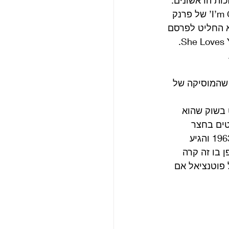
כות הראשונים. 
דקסטר קיבל סינגל של כל אחד מהאמנים שחיפשו עכשיו בית אמריקני – I’m Confessin’ של פרנק 
 והוא החליט לפרסם 
מודעה בגודל עמוד מלא בבילבורד שמקדמת את הלהיט הבטוח. לא, זה לא היה She Loves You. 
 שהמוסיקה של 
ה הוא לא שלט בשוק שהוא 
 From Me To You שיצא בווי-ג’יי נכנס ל-40 הלהיטים בחצר 
האחורית שלו, לוס אנג’לס. הוא הפציע לראשונה ב-KRLA TUNE-DEX ב-14 ביולי 1963 והגיע 
 למקום 32. דיברנו על האופן בו זה קרה 
 פוטנציאל אם 