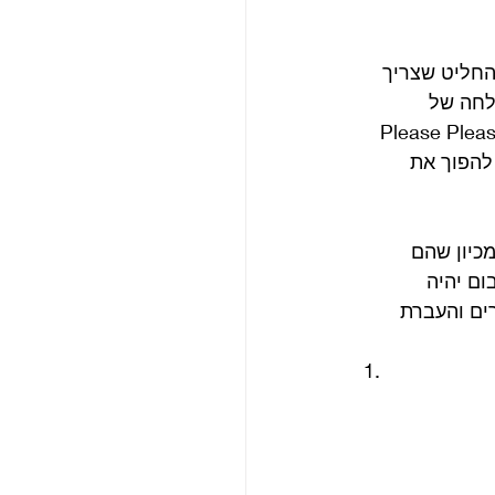
רג’ מרטין החליט שצריך 
לחה של 
הלהקה. לכן נגזר גם שם האלבום משמו של הסינגל. בארה”ב זה לא היה ככה. Please Please Me 
 להפוך את 
כיון שהם 
ם יהיה 
השירים והעברת 