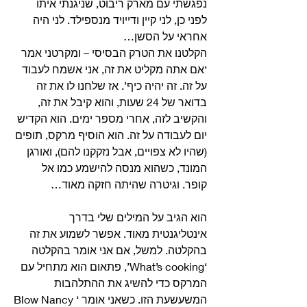
נפגשתי עם מארק ריבוט, שניגנתי איתו 
לפני כן, לני קיין ודייויד מנספילד. לני היה 
אחראי על הסשן… 
הקלטנו את הטרק הבסיסי – ומקרטני אמר 
‘אם אתה מקליט את זה, אני אשמח לעבוד 
על זה. זה יהיה כיף’. אז שלחנו לו את זה 
בדואר של 24 שעות, והוא קיבל את זה, 
והקשיב לזה, אחרי מספר ימים. הוא הקדיש 
יום לעבודה על זה. הוא הוסיף מרקס, תופים 
(שהיו לא צפויים, אבל נזקקנו להם), ואורגן 
המונד, כשהוא מנסה להישמע כמו אל 
קופר. וגיטרה שהיתה חזקה מאוד…
הוא הגיב על המילים שלי בדרך 
אינטליגנטית מאוד. אפשר לשמוע את זה 
בהקלטה. למשל, אם אני אומר בהקלטה 
‘What’s cooking’, פתאום הוא מתחיל עם 
המרקס כדי להשיג את ההתלהבות 
המשעשעת הזו. כשאני אומר ‘Blow Nancy 