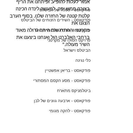
אמור לעלות להופיע. ופיתחנו את הריף 
בצורה ממש יפה. למעשה לינדה הכינה 
פודקאסט - 1969 של הביטלס
קלטת קטנה של החזרה שלנו. בסוף הערב 
פודקאסט - השירים הזנוחים של הביטלס
הצגנו את 
מקרטני וההתרגשות היתה גדולה מאוד 
פודקאסט - סדרת אלבומי הסולו
ברחבי האלברט הול ואנחנו ביצענו את 
פרויקט הסולו של מקרטני
השיר מעולה.”  
הביטלס וישראל
כלי נגינה
פודקאסט - בריאן אפשטיין
פודקאסט - מסע הקסם המסתורי
ביטלמניקס מתארח
פודקאסט - ארבעה גוונים של לבן
פודקאסט - להקה מגומי