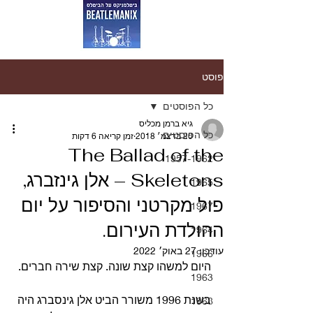
פוסט
כל הפוסטים
גיא ברמן מכליס
כל הפוסטים
20 בדצמ׳ 2018
זמן קריאה 6 דקות
The Ballad of the
1957-1962
Skeletons – אלן גינזברג,
1965
פול מקרטני והסיפור על יום
1967
ההולדת העירום.
1964
עודכן:
27 באוק׳ 2022
1966
היום למשהו קצת שונה. קצת שירה חברים.
1963
בשנת 1996 משורר הביט אלן גינסברג היה 
1968