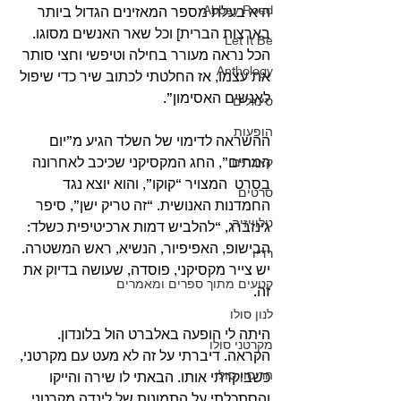
Abbey Road
היא בעלת מספר המאזינים הגדול ביותר 
בארצות הברית] וכל שאר האנשים מסוגו. 
Let It Be
הכל נראה מעורר בחילה וטיפשי וחצי סותר 
Anthology
את עצמו, אז החלטתי לכתוב שיר כדי שיפול 
לאנשים האסימון”.
סינגלים
הופעות
ההשראה לדימוי של השלד הגיע מ”יום 
המתים”, החג המקסיקני שכיכב לאחרונה 
קאברים
בסרט  המצויר “קוקו”, והוא יוצא נגד 
סרטים
החמדנות האנושית. “זה טריק ישן”, סיפר 
טלוויזיה
גינזברג, “להלביש דמות ארכיטיפית כשלד: 
הבישופ, האפיפיור, הנשיא, ראש המשטרה. 
רדיו
יש צייר מקסיקני, פוסדה, שעושה בדיוק את 
קטעים מתוך ספרים ומאמרים
זה.
לנון סולו
היתה לי הופעה באלברט הול בלונדון. 
מקרטני סולו
הקראה. דיברתי על זה לא מעט עם מקרטני, 
הריסון סולו
כשביקרתי אותו. הבאתי לו שירה והייקו 
והסתכלתי על התמונות של לינדה מקרטני 