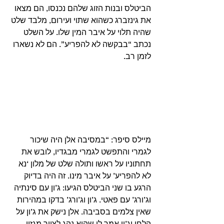
הביטלס ובנות הזוג שלהם נכנסו, הם מצאו 
את גינזברג כשהוא שתוי ועירום, מלבד שלט 
שהיה תלוי על איבר המין שלו. על השלט 
נכתב “בבקשה לא להפריע”. הם לא נשארו 
לזמן רב.  
מיילס סיפר: “במסיבה אלן היה שיכור 
לגמרי והתפשט לגמרי מבגדיו, לובש את 
תחתוניו על ראשו ותולה שלט של מלון ‘נא 
לא להפריע’ על איבר מינו. זה היה בדיוק 
הרגע בו שני הביטלס הגיעו: ג’ון עם סינתיה 
וג’ורג’ עם פאטי. ג’ון וג’ורג’ בדקו במהירות 
שאין צלמים בסביבה. אלן נישק את ג’ון על 
הלחי וג’ון אמר לו שהוא נהג לצייר מגזין 