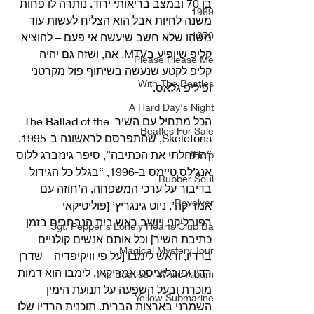
בן 70 ובמצב בריאותי ירוד. נותרה לו פחות 
1969
משנה לחיות אבל הוא הצליח לעשות עוד 
1970
משהו שלא חשב שיעשה אי פעם – להוציא 
קליפ שיופיע בMTV. אה, ושזה גם יהיה 
Please Please Me
קליפ לקטע שנעשה בשיתוף פול מקרטני 
With The Beatles
ופיליפ גלאס.
A Hard Day's Night
הכל מתחיל עם השיר The Ballad of the 
Beatles For Sale
Skeletons, שהתפרסם לראשונה ב-1995. 
“התחלתי את הכתיבה”, סיפר גינזברג ללוס 
Help!
אנג’לס טיימס ב-1996, “בגלל כל הגידול 
Rubber Soul
בדיבור על ערכי המשפחה, ה’חוזה עם 
Revolver
אמריקה’, ניוט גינגריץ’ [פוליטיקאי 
רפובליקני ויושב ראש בית הנבחרים בזמן 
Sgt. Pepper's Lonely Hearts Club Ba
כתיבת השיר] וכל אותם אנשים קולניים 
Magical Mystery Tour
ברדיו, וראש לימבו [על פי וויקיפדיה – שדרן 
רדיו ופובליציסט אמריקאי. לימבו הוא דמות 
The Beatles - White Album
מוכרת ובעל השפעה על תנועת הימין 
Yellow Submarine
השמרני בארצות הברית. תוכנית הרדיו שלו 