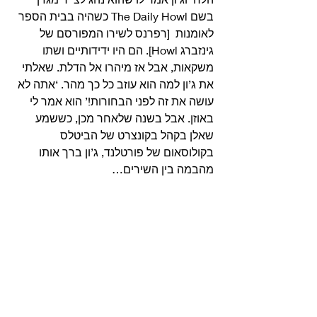
בשם The Daily Howl כשהיה בבית הספר 
לאומנות  [רפרנס לשירו המפורסם של 
גינזברג Howl]. הם היו ידידותיים ושתו 
משקאות, אבל אז מיהרו אל הדלת. שאלתי 
את ג’ון למה הוא עוזב כל כך מהר. ‘אתה לא 
עושה את זה לפני הבחורות!’ הוא אמר לי 
באוזן. אבל בשנה שלאחר מכן, כששמע 
שאלן בקהל בקונצרט של הביטלס 
בקולוסאום של פורטלנד, ג’ון ברך אותו 
מהבמה בין השירים… 