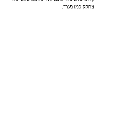
צחקק כמו נער”.