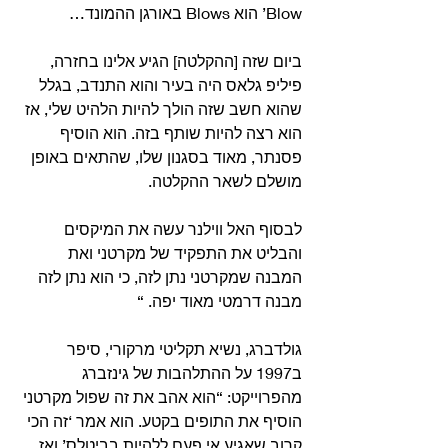
Blow’ הוא Blows באורגן ההמונד…
ביום שזה [ההקלטה] הגיע אלינו בחזרה, 
פיליפ גלאס היה בעיר והוא התנדב, בגלל 
שהוא חשב שזה הולך להיות הלהיט שלי, אז 
הוא רצה להיות שותף בזה. הוא הוסיף 
פסנתר, מאוד בסגנון שלו, שהתאים באופן 
מושלם לשאר ההקלטה. 
לבסוף האל ווילנר עשה את המיקסים 
והבליט את התפקיד של מקרטני ואת 
המבנה שמקרטני נתן לזה, כי הוא נתן לזה 
מבנה דרמטי מאוד יפה. “
גולדברג, נשיא תקליטי מרקורי, סיפר 
ב1997 על ההתלהבות של גינזברג 
מהפרוייקט: “הוא אהב את זה שפול מקרטני 
הוסיף את התופים בקטע. הוא אמר ‘זה הכי 
קרוב שאגיע אי פעם ללהיות בביטלס’ ואז 