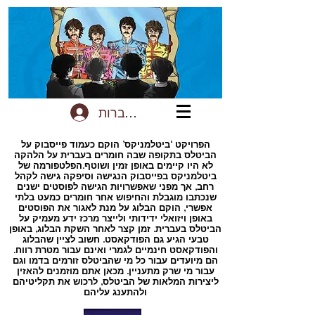
להתחברות
הפרויקט ‘ביטלמניקס’ הוקם כעמוד פייסבוק על
הביטלס בתקופה שבה חומרים בעברית על הלהקה
לא היו קיימים באופן זמין ושוטף.הפלטפורמה של
ביטלמניקס בפייסבוק הנגישה וסיפקה גישה לקהל
רחב, אך מפני שאפשרויות הגישה לפוסטים ישנים
שנכתבו מוגבלת והחיפוש אחר חומרים כמעט בלתי
אפשרי, הוקם הבלוג על מנת לאגור את הפוסטים
באופן ויזואלי ידידותי ולייצר מרכז ידע מעמיק על
הביטלס בעברית. זמן קצר לאחר השקת הבלוג, באופן
טבעי הגיע גם הפודקאסט. חשוב לציין שהבלוג
והפודקאסט חינמיים לגמרי ואינם עבור מטרת רווח.
הם מיועדים עבור כל מי שהביטלס זורמים בדמו וגם
עבור מי שרק מתעניין. מכאן אתם מוזמנים להאזין
ליצירות המלאות של הביטלס, לרכוש את תקליטיהם
ולהתענג עליהם