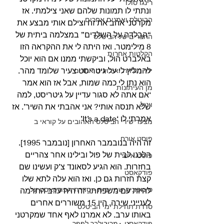
רינגו סולו
ונתתי לו תמונות שלהם שאני צילמתי. אז 
הביטלס ואמנים אחרים
מקרטני אהב את זה וצילם אותי מבצע את 
“הבלדה על השלדים” במצלמה ביתית של 
החברים של הביטלס
8 מילימטר. ואז היתה לי את ההקראה הזו 
הקלטות אחרות
באלברט הול, וביקשתי ממנו אם הוא יוכל 
להמליץ לי על גיטריסט צעיר שלומד מהר. 
ימי הולדת ואירועים אחרים
הוא נתן לי כמה שמות, אבל אז הוא אמר 
מן העיתונות
‘אם אתה לא סגור עדיין על גיטריסט, למה 
ויניל
שלא תנסה אותי? אני אהבתי את השיר’. אז 
אמרתי לו ‘It’s a date’
מצעד שירי הביטלס האהובים על קוראי ב
פוסט אורח
זה היה בנובמבר האחרון [נובמבר 1995]. 
הלכנו לבית של פול ובילינו אחר צהריים 
פוסט אישי
בחזרות. הוא הגיע לסאונד צ’ק ועשינו שם 
פודקאסט
קצת חזרות גם כן. ואז הוא עלה לתא שלו 
סימפוניה שמיימית - סדרת הפודקאסט על
להיות עם משפחתו. זה היה ערב התרמה 
לענייני שירה. היו 15 משוררים אחרים 
סדרת תחילת ימי הביטלס
באותו ערב. לא אמרנו לאף אחד שמקרטני 
פודקאסט - מריבולבר לפפר