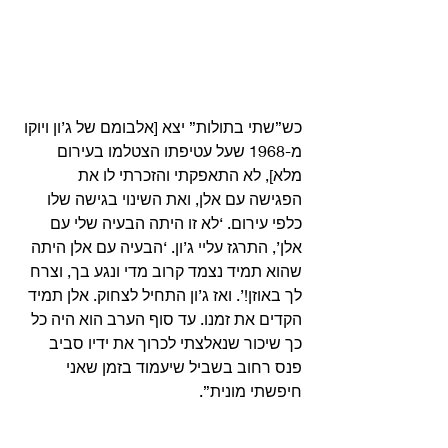
כש”שתי בתולות” יצא [אלבומם של ג’ון ויוקו 
מ-1968 שעל עטיפתו הצטלמו בעירום 
מלא], לא התאפקתי והזכרתי לו את 
הפגישה עם אלן, ואת השינוי בגישה שלו 
כלפי עירום. ‘לא זו היתה הבעיה שלי עם 
אלן’, התרגז עליי ג’ון. ‘הבעיה עם אלן היתה 
שהוא תמיד נצמד קרוב מדי ונגע בך, וצרח 
לך באוזן!’. ואז ג’ון התחיל לצחוק. אלן תמיד 
הקדים את זמנו. עד סוף הערב הוא היה כל 
כך שיכור שנאלצתי לכרוך את ידיו סביב 
פנס רחוב בשביל שיעמוד בזמן שאני 
חיפשתי מונית”. 