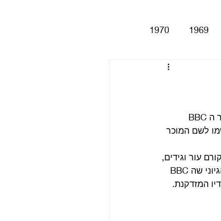
1970
1969
Help!
Be
Magical My
ב 18 בדצמבר 1963, הביטלס הקליטו בפעם הראשונה ספיישל רדיו בן שעתיים עבור ה BBC 
א כבר שינה את שמו לשם המוכר 
Anthology
סינגלים
ם עור וגידים, 
כבר מיוני 1963 הקליטו הביטלס כמה תכניות של Pop Goes the Beatles, וזה רק הגיוני שה BBC 
יו המזדקנת.