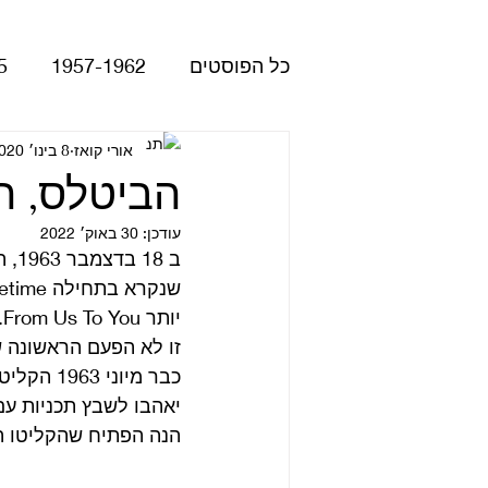
כל הפוסטים
1957-1962
5
Please Please Me
אורי קואז
8 בינו׳ 2020
atles
הביטלס, רו
עודכן:
30 באוק׳ 2022
Revolver
Rubber Soul
יותר From Us To You.
The Beatles - White Album
זו לא הפעם הראשונה ש
יאהבו לשבץ תכניות עם
הופעות
קאברים
סרטי
הנה הפתיח שהקליטו הביטלס עבור les