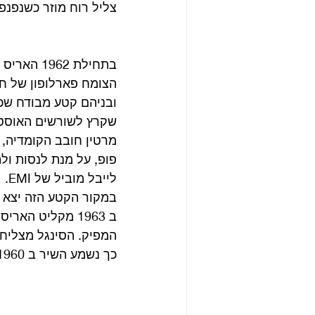
צליל רוח מוזר כשנפנפו 
בתחילת 62
שקרץ לשורשים האוסטר
מרטין חובב הקומדיה, 
לייבל מוביל של EMI.
במקור הקטע הזה יצא לשוק הסינגלים ב 1960 והצל
ב 1963 מקליט ה
המפיק. הסינגל מצליח ל
כך נשמע השיר ב 1960. אל תשכחו להאזין ל wobble board בתחילתו. 