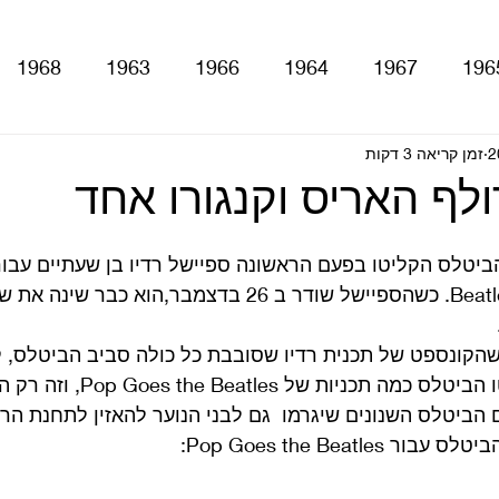
1968
1963
1966
1964
1967
196
זמן קריאה 3 דקות
With The Be
A Hard Day's Night
atles For Sale
לף האריס וקנגורו אחד
stery Tour
Sgt. Pepper's Lonely Hearts Club Ba
שנקרא בתחילה Beatletime. כשהספיישל שודר ב 26 בדצמבר,הו
Let It Be
Abbey Road
Yellow Submarine
הקונספט של תכנית רדיו שסובבת כל כולה סביב הביטלס, קור
 הביטלס השנונים שיגרמו  גם לבני הנוער להאזין לתחנת הרד
ם
טלוויזיה
רדיו
קטעים מתוך ספרים ומאמרים
Pop Goes the Beat: 