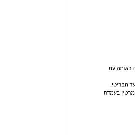
ות בלייבלים אחרים של EMI ובעיקר ב Columbia שהיה באותה עת 
 מרטין בעמדת 