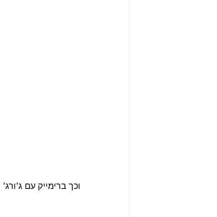
וכך ברימייק עם ג’ורג’ מרטי