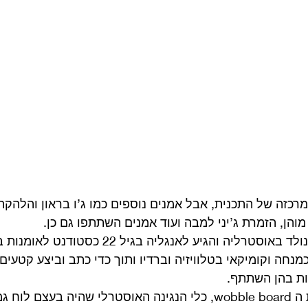
כזה של התכנית, אבל אמנים נוספים כמו ג’ו בראון והלהקה 
המנחה רולף האריס שנולד באוסטרליה והגיע לאנגליה בגיל
מנחה וקומיקאי בטלוויזיה וברדיו ותוך כדי כתב וביצע קטעים
ות בהן השתתף.
מדי פעם הוא שילב את ה wobble board, כלי הנגינה האוסטרלי שהיה בעצ