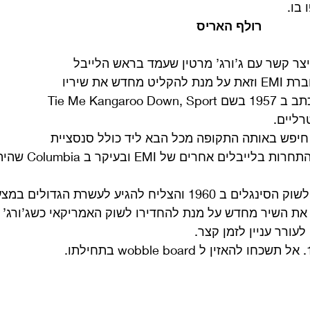
בו. 
רולף האריס
19 האריס יצר קשר עם ג’ורג’ מרטין שעמד בראש הלייבל 
הצומח פארלופון של חברת EMI וזאת על מנת להקליט מחדש את שיריו 
ובניהם קטע מבודח שכתב ב 1957 בשם Tie Me Kangaroo Down, Sport 
ליים.
חיפש באותה התקופה מכל הבא ליד כולל סנסציית 
פופ, על מנת לנסות ולהתחר
יח להגיע לעשרת הגדולים במצעד הבריטי.
אריס את השיר מחדש על מנת להחדירו לשוק האמריקאי כשג’ורג’
עורר עניין לזמן קצר. 