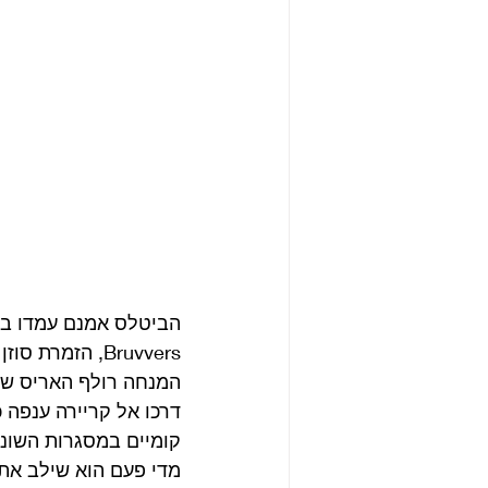
הביטלס אמנם עמדו במר
Bruvvers, הזמרת סוזן מוהן, הזמרת ג’יני למבה ועוד אמנים השתתפו גם כן. 
דרכו אל קריירה ענפה כ
קומיים במסגרות השונ