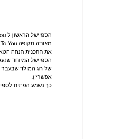
מאותה תקופה From Me To You כשהם משנים את המילה me ל us.
את התכנית הנחה הטאל
הספיישל המיוחד שנעשה
של חג המולד שבעבר ח
אפשר?). 
כך נשמע הפתיח לספיישל הראשון ל