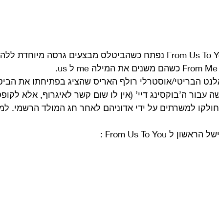
הספיישל הראשון ל From Us To You נפתח כשהביטלס מבצעים גרסה מיוחד
נט הבריטי/אוסטרלי רולף האריס שהציג בפתיחתו את הביט
 עבור ה’בוקסינג דיי’ (אין לו שום קשר לאיגרוף, אלא לקופ
ולקו למשרתים על ידי אדוניהם לאחר חג המולד הרשמי. למה
 From Us To You : 