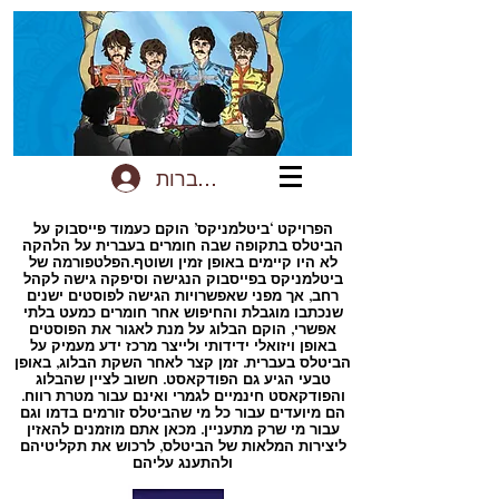
להתחברות
הפרויקט ‘ביטלמניקס’ הוקם כעמוד פייסבוק על
הביטלס בתקופה שבה חומרים בעברית על הלהקה
לא היו קיימים באופן זמין ושוטף.הפלטפורמה של
ביטלמניקס בפייסבוק הנגישה וסיפקה גישה לקהל
רחב, אך מפני שאפשרויות הגישה לפוסטים ישנים
שנכתבו מוגבלת והחיפוש אחר חומרים כמעט בלתי
אפשרי, הוקם הבלוג על מנת לאגור את הפוסטים
באופן ויזואלי ידידותי ולייצר מרכז ידע מעמיק על
הביטלס בעברית. זמן קצר לאחר השקת הבלוג, באופן
טבעי הגיע גם הפודקאסט. חשוב לציין שהבלוג
והפודקאסט חינמיים לגמרי ואינם עבור מטרת רווח.
הם מיועדים עבור כל מי שהביטלס זורמים בדמו וגם
עבור מי שרק מתעניין. מכאן אתם מוזמנים להאזין
ליצירות המלאות של הביטלס, לרכוש את תקליטיהם
ולהתענג עליהם