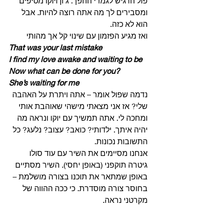
פול הרגיש לגמרי ההפך. ג’ון ויוקו מטיפים 
ומסבירים לך מה אתה רוצה להיות. אבל 
הוא לא כזה. 
ואז מגיע הפזמון עם שינוי קל אך מהותי 
That was your last mistake
I find my love awake and waiting to be
Now what can be done for you?
She’s waiting for me
נדמה שפול אומר – אתה ויתרת על האהבה 
שלי? אז אני מצאתי מישהי שאוהבת אותי 
ומחכה לי. אתה תמשיך עם יוקו ונראה מה 
יהיה איתך. ילדותי? כואב? עצוב? נלעג? כל 
התשובות נכונות. 
אנחנו מסיימים את השיר עם עוד סולו 
גיטרה תוקפני (באופן יחסי). השיר מסתיים 
באופן שמתאר את תוכנו בצורה מושלמת – 
בחוסר צורה מוסדרת. כי ככה ההווה של 
מקרטני נראה. 