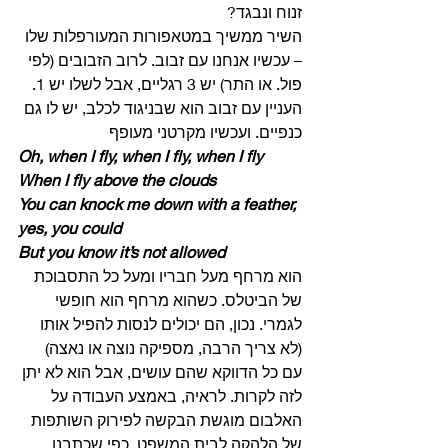
זנוח ונבגד? 
השיר ממשיך במטאפורות המעורפלות שלו 
– עכשיו אנחנו עם זבוב. לרוב הזבובים (לפי 
פול. או התר) יש 3 רגליים, אבל לשלו יש 1. 
העניין עם זבוב הוא שבניגוד לכלב, יש לו גם 
כנפיים. ועכשיו מקרטני מעופף 
Oh, when I fly, when I fly, when I fly
When I fly above the clouds
You can knock me down with a feather, 
yes, you could
But you know it’s not allowed
הוא מרחף מעל חבריו ומעל כל התסבוכת 
של הביטלס. כשהוא מרחף הוא חופשי 
לגמרי. נכון, הם יכולים לנסות להפיל אותו 
(לא צריך הרבה, מספיקה נוצה או נאצה) 
עם כל הדווקא שהם עושים, אבל הוא לא יתן 
לזה לקרות. לראיה, באמצע העבודה על 
האלבום מוגשת הבקשה לפירוק השותפות 
של הלהקה לבית המשפט, כפי שכתבנו 