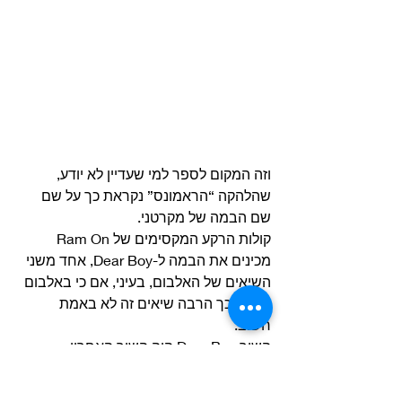
וזה המקום לספר למי שעדיין לא יודע, 
שהלהקה “הראמונס” נקראת כך על שם 
שם הבמה של מקרטני. 
קולות הרקע המקסימים של Ram On 
מכינים את הבמה ל-Dear Boy, אחד משני 
השיאים של האלבום, בעיני, אם כי באלבום 
עם כל כך הרבה שיאים זה לא באמת 
חשוב. 
השיר Dear Boy היה השיר האחרון 
שהוקלט לאלבום. השיר הצריך עבודה 
מורכבת ופול, על אף היכולות המדהימות 