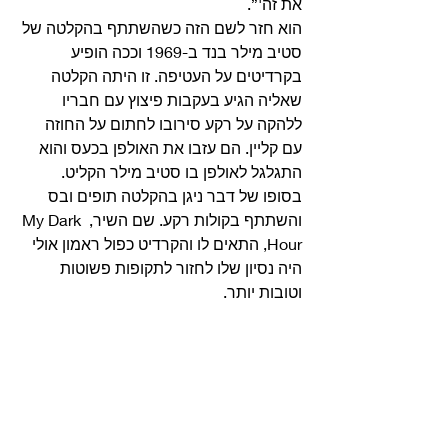
את זה'”. 
הוא חזר לשם הזה כשהשתתף בהקלטה של 
סטיב מילר בנד ב-1969 וככה הופיע 
בקרדיטים על העטיפה. זו היתה הקלטה 
שאליה הגיע בעקבות פיצוץ עם חבריו 
ללהקה על רקע סירובו לחתום על החוזה 
עם קליין. הם עזבו את האולפן בכעס והוא 
התגלגל לאולפן בו סטיב מילר הקליט. 
בסופו של דבר ניגן בהקלטה תופים ובס 
והשתתף בקולות רקע. שם השיר, My Dark 
Hour, התאים לו והקרדיט כפול ראמון אולי 
היה נסיון שלו לחזור לתקופות פשוטות 
וטובות יותר. 