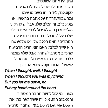
וג’ון. היו אתם השופטים. 
השיר מתחיל כשפול צועד לו בגבעות 
סקוטלנד, ליד חוותו כשסוסו עימו 
ומחשבות/חרדות על אהבה בראשו. ואז 
מגיע כלב. זה הכלב שלו, אבל יש לו רק 3 
רגליים ולכן הוא לא יכול לרוץ. האם הכלב 
שלו בעל 3 הרגליים הם חברי הביטלס 
הנותרים? האם הכלב שלו, או שלמעשה 
הוא שייך לכלב? האם הוא הרגל הרביעית 
שהכלב מסרב לשחרר, אבל שלא מוכנה 
ללכת יחד עם 3 הרגליים ולכן גורמת לו 
לצלוע? ואז זה הקטע שבא אחר כך – 
When I thought, well, I thought
When I thought you was my friend
But you let me down, ho
Put my heart around the bend
מעניין מי יכול להיות החבר המסתורי 
והמאכזב הזה. אולי זה ששר לאהובתו את 
Don’t Let Me Down בזמן שחברו מרגיש 