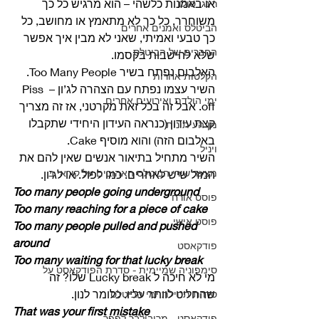
או באמנות כלשהי – הוא מרגיש כל כך 
רינגו סולו
משוחרר, כל כך לא מתאמץ או מחושב, כל 
הביטלס ואמנים אחרים
כך טבעי ואמיתי, שאני לא מבין איך אפשר 
החברים של הביטלס
שלא להישבות בקסמו. 
האלבום נפתח בשיר Too Many People. 
הקלטות אחרות
השיר עצמו נפתח עם הצהרה לג’ון – Piss 
ימי הולדת ואירועים אחרים
off. אבל זה בכל זאת מקרטני, אז זה מצריך 
קצת עידון (כנראה העידון היחידי שתקבלו 
מן העיתונות
באלבום הזה) והוא מוסיף Cake. 
ויניל
השיר מתחיל בתיאור אנשים שאין להם את 
מצעד שירי הביטלס האהובים על קוראי ב
המזל שיש לאחרים. כמו לפול. או לג’ון. 
Too many people going underground
פוסט אורח
Too many reaching for a piece of cake
פוסט אישי
Too many people pulled and pushed 
around
פודקאסט
Too many waiting for that lucky break
סימפוניה שמיימית - סדרת הפודקאסט על
מי לא חיכה ל Lucky break שלו? זה 
שהחליט לוותר עליו. כלומר לנון. 
סדרת תחילת ימי הביטלס
That was your first mistake
פודקאסט - מריבולבר לפפר