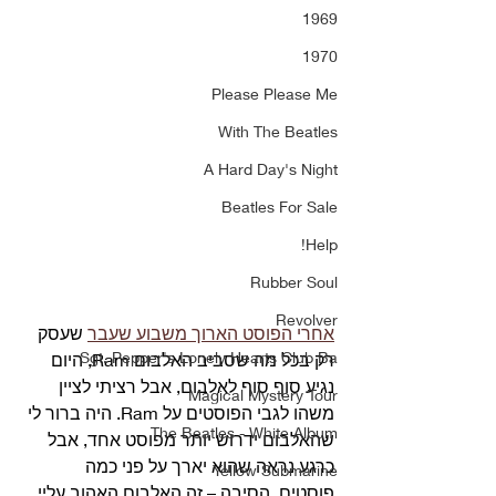
1969
1970
Please Please Me
With The Beatles
A Hard Day's Night
Beatles For Sale
Help!
Rubber Soul
Revolver
אחרי הפוסט הארוך משבוע שעבר
 שעסק 
Sgt. Pepper's Lonely Hearts Club Ba
רק בכל מה שסביב האלבום Ram, היום 
נגיע סוף סוף לאלבום, אבל רציתי לציין 
Magical Mystery Tour
משהו לגבי הפוסטים על Ram. היה ברור לי 
The Beatles - White Album
שהאלבום ידרוש יותר מפוסט אחד, אבל 
כרגע נראה שהוא יארך על פני כמה 
Yellow Submarine
פוסטים. הסיבה – זה האלבום האהוב עליי 