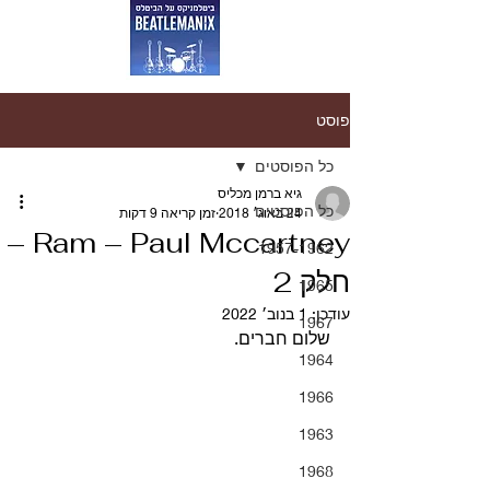
פוסט
כל הפוסטים
גיא ברמן מכליס
כל הפוסטים
24 באוג׳ 2018
זמן קריאה 9 דקות
Ram – Paul Mccartney –
1957-1962
חלק 2
1965
עודכן:
1 בנוב׳ 2022
1967
שלום חברים. 
1964
1966
1963
1968