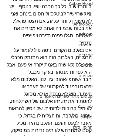
Abbey Road
ביותר ויש בו כל כך הרבה יופי. בנוסף – יש 
בו קשר ישיר לביטלס וליחסים בינהם ואני 
Let It Be
לא מעוניין לוותר על זה. אם תצטרפו אלי, 
Anthology
אני בטוח שבמידה ואתם לא מכירים את 
סינגלים
האלבום, תגלו פנינה נדירה ויפייפיה. 
נתחיל. 
הופעות
אם באלבום הקודם  ניסה פול לעמוד על 
קאברים
הרגליים, באלבום הזה הוא מתנתק מכבלי 
הביטלס (לא שזה באמת יקרה אי פעם, אבל 
סרטים
הוא לפחות מנסה) ובעיקר מכבלי 
טלוויזיה
חברו/שותפו/אהובו ג’ון לנון. האלבום מלא 
רדיו
בכעס ובניגוד למקרטני של העבר או 
העתיד, הוא לא מנסה או לא מסוגל 
קטעים מתוך ספרים ומאמרים
להסתיר את זה. זהו אלבום של השתלחות, 
לנון סולו
לעיתים קרובות ילדותית. של ניסיון להראות 
שהוא יכול לבד. זה הצליח לו בגדול, כי 
מקרטני סולו
מעבר לכעס והזעם, האלבום הזה מכיל 
הריסון סולו
קסם שמתרחש לעיתים נדירות במוסיקה, 