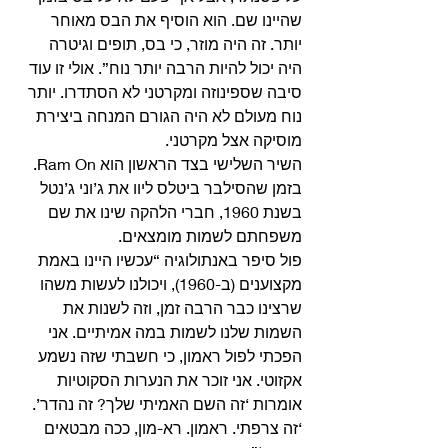
שהיינו שם. הוא הוסיף את הבס מאוחר 
יותר. זה היה מוזר, כי בס, תופים וגיטרה 
היה יכול להיות הרבה יותר נוח”. אולי זו עוד 
סיבה שספינוזה ומקרטני לא הסתדרו. יותר 
נוח מעולם לא היה הגורם המנחה ביצירת 
מוסיקה אצל מקרטני. 
השיר השלישי בצד הראשון הוא Ram On. 
בזמן שהסילבר ביטלס ליוו את ג’וני ג’נטל 
בשנת 1960, חברי הלהקה שינו את שם 
משפחתם לשמות מומצאים.
פול סיפר באנתולוגיה “עכשיו היינו באמת 
מקצוענים (ב-1960), ויכולנו לעשות משהו 
שרצינו כבר הרבה זמן, וזה לשנות את 
השמות שלנו לשמות במה אמיתיים. אני 
הפכתי לפול ראמון, כי חשבתי שזה נשמע 
אקזוטי. אני זוכר את הנערות הסקוטיות 
אומרות ‘זה השם האמיתי שלך? זה נהדר’. 
‘זה צרפתי. ראמון. רא-מון, ככה מבטאים 