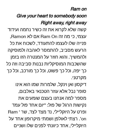
Ram on
Give your heart to somebody soon
Right away, right away
קשה שלא לקרוא את זה כשיר נחמה ועידוד 
עצמי, כי מה זה Ram On אם לא Ramon, 
פנייה שלו לעצמו להתעודד, לשכוח את כל 
הרעש מסביב, להתמסר לאהבה ולמוסיקה 
ולהמשיך. והוא חוזר על המנטרה הזו בזמן 
שהשכבות המוסיקליות נבנות סביבה וזה כל 
כך יפה, וכל כך פשוט, וכל כך מורכב, וכל כך 
מקרטני. 
דיקסון ואן וינקל, שלמרות שמו הוא אינו 
סופר נבל אלא עוזר הטכנאי באלבום, 
מספר למה אנחנו בעצם שומעים את 
נקישות הרגל של פול: “יום אחד פול עמד 
ופרט על היוקליילי, נד מצד לצד, שר ‘Ram 
on’. רצתי לאולפן ושמתי מיקרופון אחד על 
היוקליילי, אחד כיוונתי לפנים שלו ושניים 