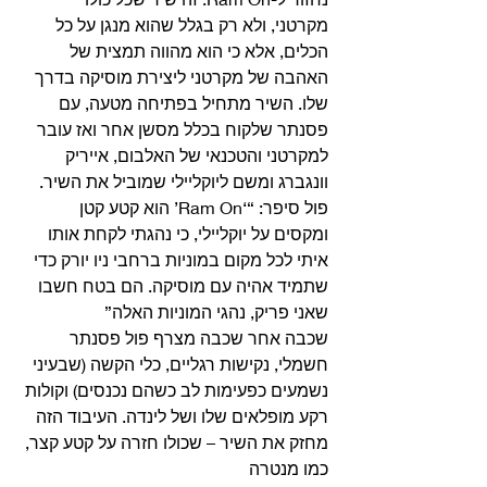
מקרטני, ולא רק בגלל שהוא מנגן על כל 
הכלים, אלא כי הוא מהווה תמצית של 
האהבה של מקרטני ליצירת מוסיקה בדרך 
שלו. השיר מתחיל בפתיחה מטעה, עם 
פסנתר שלקוח בכלל מסשן אחר ואז עובר 
למקרטני והטכנאי של האלבום, אייריק 
וונגברג ומשם ליוקליילי שמוביל את השיר. 
פול סיפר: “‘Ram On’ הוא קטע קטן 
ומקסים על יוקליילי, כי נהגתי לקחת אותו 
איתי לכל מקום במוניות ברחבי ניו יורק כדי 
שתמיד אהיה עם מוסיקה. הם בטח חשבו 
שאני פריק, נהגי המוניות האלה” 
שכבה אחר שכבה מצרף פול פסנתר 
חשמלי, נקישות רגליים, כלי הקשה (שבעיני 
נשמעים כפעימות לב כשהם נכנסים) וקולות 
רקע מופלאים שלו ושל לינדה. העיבוד הזה 
מחזק את השיר – שכולו חזרה על קטע קצר, 
כמו מנטרה