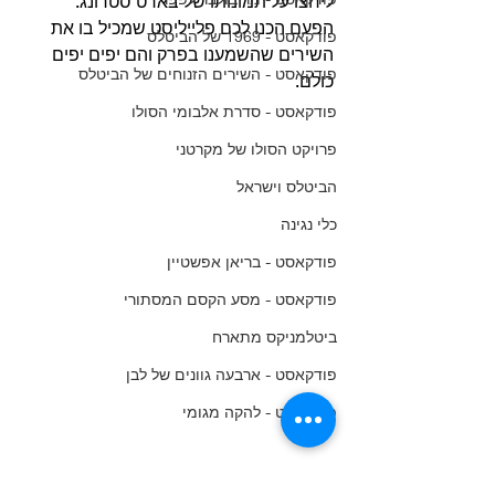
ליחצו על תמונותו של בארט סטרונג.
הפעם הכנו לכם פלייליסט שמכיל בו את 
פודקאסט - 1969 של הביטלס
השירים שהשמענו בפרק והם יפים יפים 
פודקאסט - השירים הזנוחים של הביטלס
כולם.
פודקאסט - סדרת אלבומי הסולו
פרויקט הסולו של מקרטני
הביטלס וישראל
כלי נגינה
פודקאסט - בריאן אפשטיין
פודקאסט - מסע הקסם המסתורי
ביטלמניקס מתארח
פודקאסט - ארבעה גוונים של לבן
פודקאסט - להקה מגומי