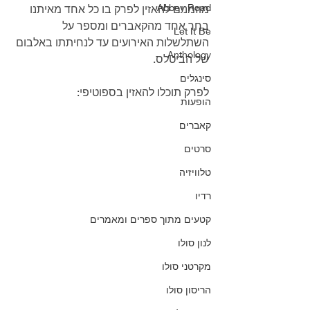
Abbey Road
מוזמנים להאזין לפרק בו כל אחד מאיתנו 
בחר אחד מהקאברים ומספר על 
Let It Be
השתלשלות האירועים עד לנחיתתו באלבום 
Anthology
של הביטלס.
סינגלים
לפרק תוכלו להאזין בספוטיפי:
הופעות
קאברים
סרטים
טלוויזיה
רדיו
קטעים מתוך ספרים ומאמרים
לנון סולו
מקרטני סולו
הריסון סולו