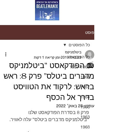
פוסט
כל הפוסטים
ביטלמניקס
כל הפוסטים
23 ביולי 2019
זמן קריאה 1 דקות
📻 הפודקאסט “ביטלמניקס
1957-1962
מדברים ביטלס” פרק 8: ראש
1965
בראש: לרקוד את הטוויסט
1967
בדרך אל הכסף
1964
עודכן:
28 באוק׳ 2022
1966
פרק 8 בסדרת הפודקאסט שלנו 
1963
“ביטלמניקס מדברים ביטלס” עלה לאוויר.
1968