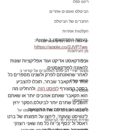
רינגו סולו
הביטלס ואמנים אחרים
החברים של הביטלס
הקלטות אחרות
בעמוד הפודקאסט ב Apple:
ימי הולדת ואירועים אחרים
https://apple.co/2JVP7we
מן העיתונות
ובפודקאסט אדיקט ועוד אפליקציות שונות 
ויניל
להאזנה לפודקאסטים.
מצעד שירי הביטלס האהובים על קוראי ב
לאחר שהאזנתם לפרק ולשנינו מספרים כל 
פוסט אורח
אחד על הקאבר שבחר, תוכלו להצביע 
בסקר המצורף 
לפוסט הזה,
 ולהחליט מה 
פוסט אישי
הוא הקאבר שאתם אוהבים יותר או שאתם 
פודקאסט
חושבים שתרם יותר לביטלס.הסקר ירוץ 
לשבוע ואז נפרסם את התוצאות.
סימפוניה שמיימית - סדרת הפודקאסט על
ל’טוויסט וצעקה’, ליחצו על תמונתו של ברט 
סדרת תחילת ימי הביטלס
ראסל ול ‘כסף (כי זה כל מה שאני רוצה)’ 
פודקאסט - מריבולבר לפפר