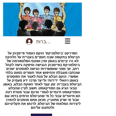
להתחברות
הפרויקט ‘ביטלמניקס’ הוקם כעמוד פייסבוק על
הביטלס בתקופה שבה חומרים בעברית על הלהקה
לא היו קיימים באופן זמין ושוטף.הפלטפורמה של
ביטלמניקס בפייסבוק הנגישה וסיפקה גישה לקהל
רחב, אך מפני שאפשרויות הגישה לפוסטים ישנים
שנכתבו מוגבלת והחיפוש אחר חומרים כמעט בלתי
אפשרי, הוקם הבלוג על מנת לאגור את הפוסטים
באופן ויזואלי ידידותי ולייצר מרכז ידע מעמיק על
הביטלס בעברית. זמן קצר לאחר השקת הבלוג, באופן
טבעי הגיע גם הפודקאסט. חשוב לציין שהבלוג
והפודקאסט חינמיים לגמרי ואינם עבור מטרת רווח.
הם מיועדים עבור כל מי שהביטלס זורמים בדמו וגם
עבור מי שרק מתעניין. מכאן אתם מוזמנים להאזין
ליצירות המלאות של הביטלס, לרכוש את תקליטיהם
ולהתענג עליהם