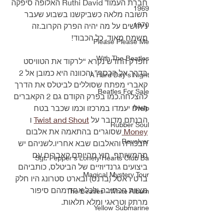
חברת העמוד Ruthi David האלופה סיפקה 
1969
תשובה מלאה כשביקשנו בשבוע שעבר 
1970
ניחושים על מה יהיה הפרק הקרוב.זה 
משמח מאוד. כל הכבוד!
Please Please Me
With The Beatles
הפרק החדש נקרא “לרקוד את הטוויסט 
בדרך אל הכסף” והכוונה היא כמובן אל 2 
A Hard Day's Night
קאברי מפתח שסוללים לביטלס את הדרך 
Beatles For Sale
להצלחה.כמו בפרק הקודם גם 2 הקאברים 
האלו יעמדו במרכזו וכמו שכבר בטח 
Help!
הבנתם מדובר על 
Twist and Shout
 ו 
Rubber Soul
Money 
שסוגרים בהתאמה את אלבום 
Revolver
הבכורה והאלבום שבא אחריו.לשניהם יש 
מהמשותף. חוץ מהיותם קאברים עם 
Sgt. Pepper's Lonely Hearts Club Ba
ביצועים גרנדיוזיים של הביטלס, כותביהם 
Magical Mystery Tour
ברט ראסל (ברנס) ובארט סטרונג היו חלק 
מצוות הכתיבה ולכל אחד מהם סיפור 
The Beatles - White Album
מרתק וטראגי ומלא תלאות.
Yellow Submarine