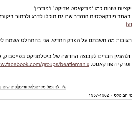
קציות שונות כמו ‘פודקאסט אדיקט’ ו‘פודבין’.
 באתר פודקאסטים הנהדר שם גם תוכלו לדרג ולכתוב ביקורת
ht
תגובות מה חשבתם על הפרק החדש. אני בהחחלט אשמח לק
ולהזמין חברים לקבוצה החדשה של ביטלמניקס בפייסבוק, ש
ופרקי הפודקאסט. 
ww.facebook.com/groups/beatlemanix
ג'ון לנון
פול מקרטני
הקוורימן
פיט שוטון
י הביטלס
1957-1962