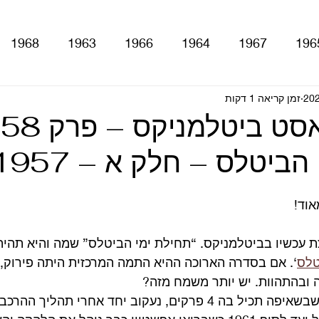
1968
1963
1966
1964
1967
196
זמן קריאה 1 דקות
With The Be
A Hard Day's Night
atles For Sale
📻 ה
הביטלס – חלק א – 1957
stery Tour
Sgt. Pepper's Lonely Hearts Club Ba
אוד!
Let It Be
Abbey Road
Yellow Submarine
ת עכשיו בביטלמניקס. “תחילת ימי הביטלס” שמה והיא תהי
‘. אם בסדרה הארוכה ההיא התמה המרכזית היתה פירוק, 
ם
טלוויזיה
רדיו
קטעים מתוך ספרים ומאמרים
ובהתהוות. יש יותר משמח מזה?
במיני הסדרה החדשה שבשאיפה תכיל בה 4 פרקים, נעקוב יחד אחרי ת