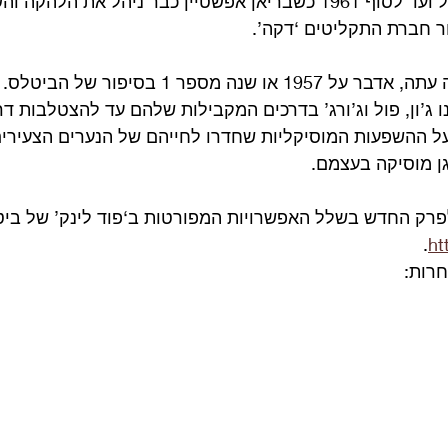
מימי הנעורים בליברפול ועד לסוף 1961 כשבריאן אפשטיין כבר ניהל את ה
ר חברת התקליטים ‘דקה’.
בחלק א’ שהתפרסם זה עתה, אדבר על 1957 או שנה מספר 1 ב
ג’ון, פול וג’ורג’ בדרכים המקבילות שלהם עד להצטלבות דרכ
דבר גם על ההשפעות המוסיקליות שחדרו לחייהם של הנערים הצעירים
גן מוסיקה בעצמם.
לפרק החדש בשלל האפשרויות המפורטות ב‘פוד לינק’ של ביט
.
ht
חרות: