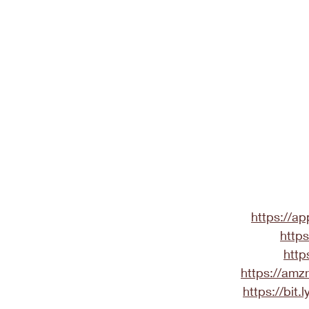
https://a
https
http
https://am
https://bit.