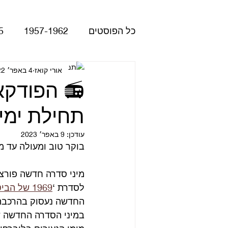
כל הפוסטים
1957-1962
5
Please Please Me
אורי קואז
4 באפר׳ 2022
atles
תחילת ימי 
Revolver
Rubber Soul
עודכן:
9 באפר׳ 2023
בוקר טוב ומעולה עד מ
The Beatles - White Album
מיני סדרה חדשה פורצ
לסדרת ‘
1969 של הביטלס
הופעות
קאברים
סרטי
החדשה נעסוק בהרכבה 