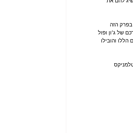
להקה והשיג להם את 
סיפור של הביטלס. בפרק הזה 
ם של ג’ון ופול 
 הללו והובילו 
למניקס 