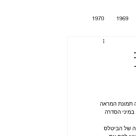
1970
1969
Help!
Be
פודקאסט ביטלמניקס – פרק 58:
Magical My
Anthology
סינגלים
ה תמונת המראה 
במיני הסדרה 
הליך ההרכבה של הביטלס 