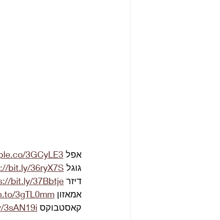
אפל 
pple.co/3GCyLE3
גוגל 
://bit.ly/36ryX7S
דיזר 
s://bit.ly/37Bbtje
אמאזון 
zn.to/3gTL0mm
קאסטבוקס 
ly/3sAN19i