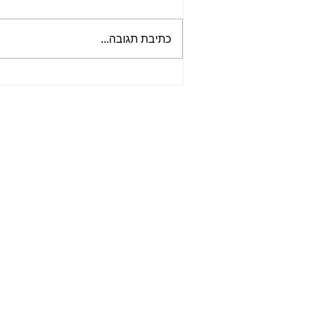
כתיבת תגובה...
📻 הפודקאסט ביטלמניקס –
פרק 148 - להקה מגומי | סדרה
על האלבום ראבר סול | פרק 8
- מהפכנות באופק