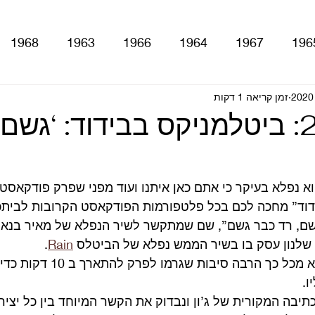
1968
1963
1966
1964
1967
196
With The Be
זמן קריאה 1 דקות
A Hard Day's Night
atles For Sale
📻 פרק 20: ביטלמניקס בבידוד: ‘גשם
stery Tour
Sgt. Pepper's Lonely Hearts Club Ba
הוא נפלא בעיקר כי אתם כאן איתנו ועוד מפני שפרק פודקאסט
ידוד” מחכה לכם בכל פלטפורמות הפודקאסט הקרובות לביתכ
Let It Be
Abbey Road
Yellow Submarine
ם, רד כבר גשם”, שם שמתקשר לשיר הנפלא של מאיר בנאי 
 שלנון עסק בו בשיר הממש נפלא של הביטלס 
Rain
.
השיר של הביטלס נפלא מכל כך הרבה
ם
טלוויזיה
רדיו
קטעים מתוך ספרים ומאמרים
ו.
יבה המקורית של ג’ון ונבדוק את הקשר המיוחד בין כל יציר