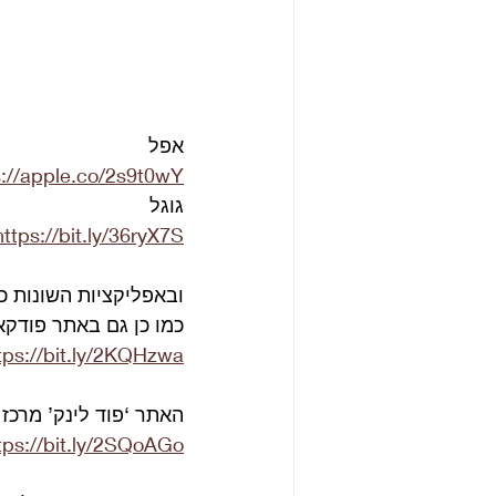
אפל
s://apple.co/2s9t0wY
גוגל
https://bit.ly/36ryX7S
ובאפליקציות השונות כמ
כמו כן גם באתר פודקא
tps://bit.ly/2KQHzwa
האתר ‘פוד לינק’ מרכז
tps://bit.ly/2SQoAGo