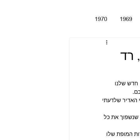
1970
1969
Help!
Be
, רד
Magical My
 חדש שלנו 
ם.
Anthology
סינגלים
האדיר שלדעתי 
 סיבות שגרמו לפרק להתארך ב 10 דקות כדי שנשפוך את כל 
ות המופת שלו 