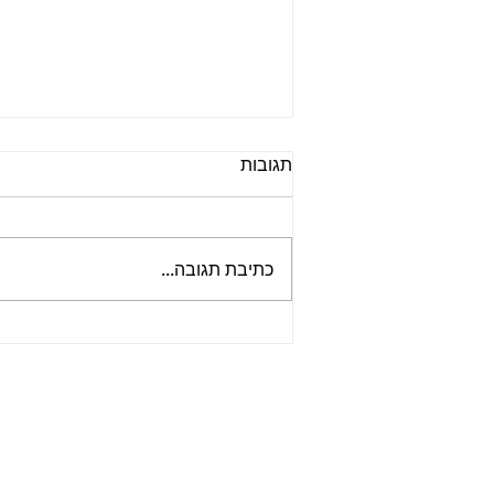
תגובות
כתיבת תגובה...
📻 הפודקאסט ביטלמניקס –
פרק 148 - להקה מגומי | סדרה
על האלבום ראבר סול | פרק 8
- מהפכנות באופק