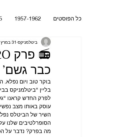
כל הפוסטים
1957-1962
5
Please Please Me
ביטלמניקס
31 במרץ 2020
atles
כבר גשם’
Revolver
Rubber Soul
בוקר טוב ויום נפלא. 
בליין “ביטלמניקס בב
The Beatles - White Album
לפרק החדש קראנו “גש
עוסק באותו מצב נפשי
הופעות
קאברים
סרטי
הסופרלטיבים שלנו עלי
מה בפרק? נדבר על הכת