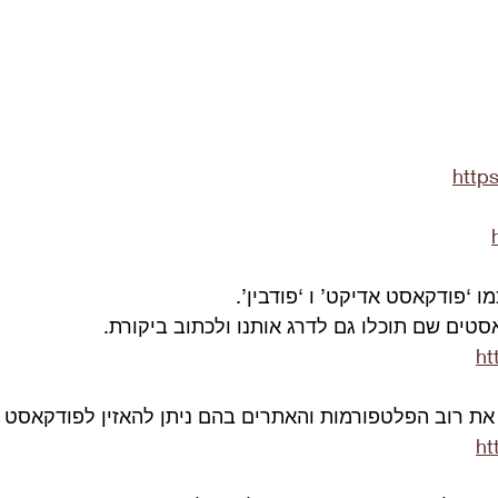
http
ו ‘פודקאסט אדיקט’ ו ‘פודבין’.
סטים שם תוכלו גם לדרג אותנו ולכתוב ביקורת.
ht
 את רוב הפלטפורמות והאתרים בהם ניתן להאזין לפודקאסט ש
ht