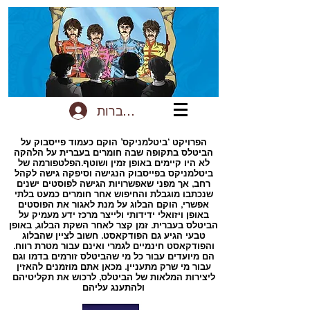
להתחברות
הפרויקט ‘ביטלמניקס’ הוקם כעמוד פייסבוק על
הביטלס בתקופה שבה חומרים בעברית על הלהקה
לא היו קיימים באופן זמין ושוטף.הפלטפורמה של
ביטלמניקס בפייסבוק הנגישה וסיפקה גישה לקהל
רחב, אך מפני שאפשרויות הגישה לפוסטים ישנים
שנכתבו מוגבלת והחיפוש אחר חומרים כמעט בלתי
אפשרי, הוקם הבלוג על מנת לאגור את הפוסטים
באופן ויזואלי ידידותי ולייצר מרכז ידע מעמיק על
הביטלס בעברית. זמן קצר לאחר השקת הבלוג, באופן
טבעי הגיע גם הפודקאסט. חשוב לציין שהבלוג
והפודקאסט חינמיים לגמרי ואינם עבור מטרת רווח.
הם מיועדים עבור כל מי שהביטלס זורמים בדמו וגם
עבור מי שרק מתעניין. מכאן אתם מוזמנים להאזין
ליצירות המלאות של הביטלס, לרכוש את תקליטיהם
ולהתענג עליהם