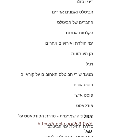
רינגו סולו
הביטלס ואמנים אחרים
החברים של הביטלס
הקלטות אחרות
ימי הולדת ואירועים אחרים
מן העיתונות
ויניל
מצעד שירי הביטלס האהובים על קוראי ב
פוסט אורח
פוסט אישי
פודקאסט
אפל
סימפוניה שמיימית - סדרת הפודקאסט על
https://apple.co/2s9t0wY
סדרת תחילת ימי הביטלס
גוגל
פודקאסט - מריבולבר לפפר