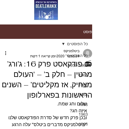
פוסט
כל הפוסטים
ביטלמניקס
כל הפוסטים
24 בפבר׳ 2020
זמן קריאה 1 דקות
📻 פודקאסט פרק 16: ג’ורג’
1957-1962
מרטין – חלק ב’ – ‘העולם
1965
מצחיק, אז מקליטים’ – השנים
1967
הראשונות בפארלופון
1964
שלום וחג שמח.
1966
איזה חג?
1963
ובכן פרק חדש של סדרת הפודקאסט שלנו 
1968
“ביטלמניקס מדברים ביטלס” עלה הרגע 