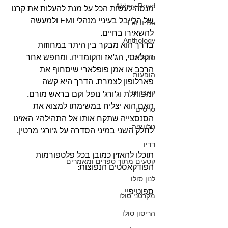
Abbey Road
מנסה לעשות הכל על מנת להעלות את קרנו 
של הלייבל בעיניי מנהלי EMI ולמעשה 
Let It Be
להשאירו בחיים.
Anthology
בדרך הוא מבקר בין היתר במחוזות 
הקלאסי, הג’אז והקומדיה, ומחפש אחר 
סינגלים
הרכב או אמן פופלארי שיסחוף את 
הופעות
פארלופון לצמרת. הדרך היא קשה 
קאברים
ומפותלת וג’ורג’ נופל וקם בראש מורם.
האם הוא יצליח במשימתו למצוא את 
סרטים
הסנסצייה שתקח אותו אל התהילה? האזינו 
טלוויזיה
לחלק השני במיני הסדרה על ג’ורג’ מרטין.
רדיו
תוכלו להאזין כמובן בכל פלטפורמות 
קטעים מתוך ספרים ומאמרים
הפודקאסטים הנפוצות:
לנון סולו
ספוטיפיי
מקרטני סולו
הריסון סולו