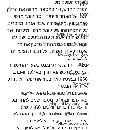
לשרתי העולם כולו.
1969
הפרק החדש, 16 במספר, מהווה את החלק 
1970
השני על האחד והיחיד – סר ג’ורג’ מרטין.
כאמור זוהי מיני סדרה שבה אנחנו מדברים 
Please Please Me
על התפתחותו של ג’ורג’ מרטין מילדותו ועד 
With The Beatles
לפגישות הראשונות עם הביטלס. שם גם 
נראה לבסוף כיצד החיל מרטין את מה 
A Hard Day's Night
שלמד לאורך השנים, על חבורת הצעירים 
Beatles For Sale
מליברפול.
Help!
בפרק החדש, ג’ורג’ נכנס בשערי התעשייה 
המוסיקלית כשהוא דורך באולפני EMI ב 
Rubber Soul
1950 ובאיטיות אך בנחישות עושה את דרכו 
Revolver
אל היעד הנכסף.
הוא מתחיל כעוזרו של מנהל הלייבל 
Sgt. Pepper's Lonely Hearts Club Ba
פארלופון ומחליפו מספר שנים לאחר מכן.
Magical Mystery Tour
זה לא שהדברים הולכים לג’ורג’ שלנו 
The Beatles - White Album
בצורה חלקה. הוא נכשל, חוטף ממנהלים 
ואמנים כאחד, אבל הוא לא ישבר.
Yellow Submarine
בתפקידו כמוביל הלייבל פארלופון הוא 