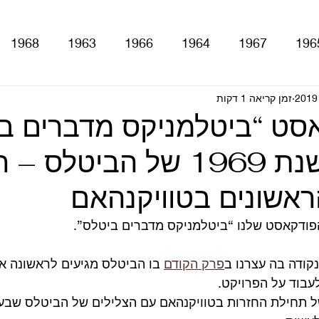
1968
1963
1966
1964
1967
196
With The Be
זמן קריאה 1 דקות
A Hard Day's Night
atles For Sale
סט “ביטלמניקס מדברים ב
stery Tour
Sgt. Pepper's Lonely Hearts Club Ba
ראשונים בטוויקנהאם
Let It Be
Abbey Road
Yellow Submarine
קודה בה עצרנו ב
פרק הקודם
 בו הביטלס מגיעים לראשונה אל
ם
טלוויזיה
רדיו
קטעים מתוך ספרים ומאמרים
עבוד על הפרויקט.
של תחילת החזרות בטוויקנהאם עם הצלילים של הביטלס שבע