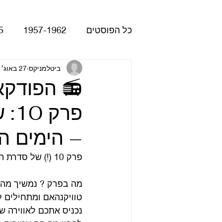
כל הפוסטים
1957-1962
5
Please Please Me
ביטלמניקס
27 באוג׳ 2019
atles
📻 הפודקא
Revolver
Rubber Soul
– הימים ה
The Beatles - White Album
פרק 10 (!) של סדרת הפודקאסט שלנו “ביטלמניקס מדברים ביטלס”.
מה בפרק ? נמשיך מהנ
הופעות
קאברים
סרטי
טוויקנהאם ומתחילים ל
נכניס אתכם לאווירה 