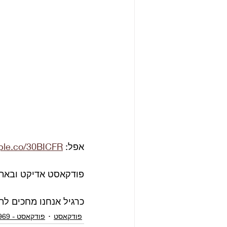
אפל: 
pple.co/30BICFR
פודקאסט אדיקט ובאת
כרגיל אנחנו מחכים לת
פודקאסט
פודקאסט - 1969 של הביטלס