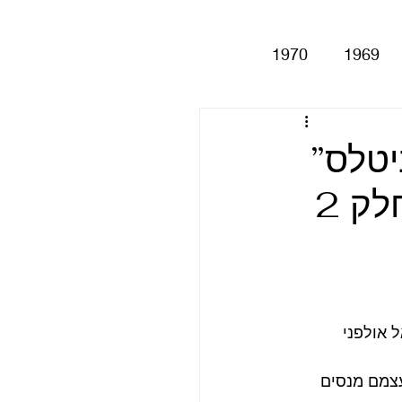
1970
1969
Help!
Be
יטלס”
פרק 10: שנת 1969 של הביטלס – חלק 2
Magical My
Anthology
סינגלים
 אולפני 
צמם מנסים 