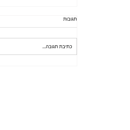
תגובות
כתיבת תגובה...
📻 הפודקאסט ביטלמניקס –
פרק 148 - להקה מגומי | סדרה
על האלבום ראבר סול | פרק 8
- מהפכנות באופק