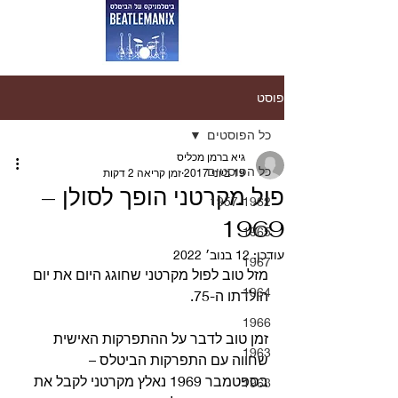
פוסט
כל הפוסטים
גיא ברמן מכליס
כל הפוסטים
19 ביוני 2017
זמן קריאה 2 דקות
פול מקרטני הופך לסולן –
1957-1962
1969
1965
עודכן:
12 בנוב׳ 2022
1967
מזל טוב לפול מקרטני שחוגג היום את יום 
1964
הולדתו ה-75.
1966
זמן טוב לדבר על ההתפרקות האישית 
1963
שחווה עם התפרקות הביטלס –
בספטמבר 1969 נאלץ מקרטני לקבל את 
1968