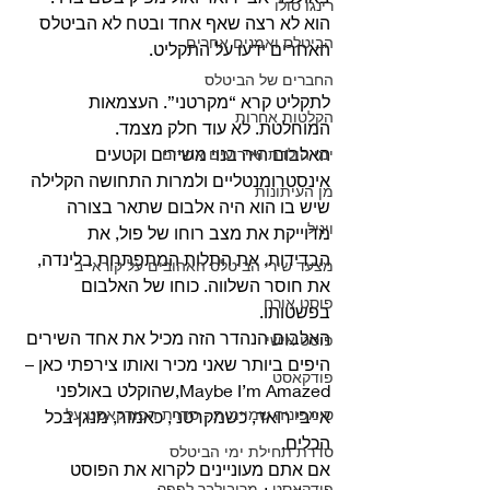
רינגו סולו
הוא לא רצה שאף אחד ובטח לא הביטלס 
הביטלס ואמנים אחרים
האחרים ידעו על התקליט.
החברים של הביטלס
לתקליט קרא “מקרטני”. העצמאות 
הקלטות אחרות
המוחלטת. לא עוד חלק מצמד.
האלבום היה בנוי משירים וקטעים 
ימי הולדת ואירועים אחרים
אינסטרומנטליים ולמרות התחושה הקלילה 
מן העיתונות
שיש בו הוא היה אלבום שתאר בצורה 
ויניל
מדוייקת את מצב רוחו של פול, את 
הבדידות, את התלות המתפתחת בלינדה, 
מצעד שירי הביטלס האהובים על קוראי ב
את חוסר השלווה. כוחו של האלבום 
פוסט אורח
בפשטותו.
האלבום הנהדר הזה מכיל את אחד השירים 
פוסט אישי
היפים ביותר שאני מכיר ואותו צירפתי כאן – 
פודקאסט
Maybe I’m Amazed,שהוקלט באולפני 
סימפוניה שמיימית - סדרת הפודקאסט על
אייבי רואד, כשמקרטני, כאמור, מנגן בכל 
הכלים.
סדרת תחילת ימי הביטלס
אם אתם מעוניינים לקרוא את הפוסט 
פודקאסט - מריבולבר לפפר