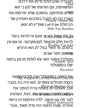
העובדה שהביטלס סיימו את דרכם 
1969
המשותפת, עם הודעתו של לנון כי הוא 
1970
פורש מהלהקה. (הוסכם שלא יפרסמו את 
העניין כדי לא לחבל באלבום האחרון של 
Please Please Me
הביטלס Let it be שעדיין לא יצא).
With The Beatles
כל מה שפול ידע אי פעם זה להיות ביטל. 
A Hard Day's Night
להיות חלק מהצמד לנון/מקרטני. אז אם אין 
Beatles For Sale
ביטלס, מי הוא? בגיל 27 הוא הרגיש 
פתאום חסר אונים.
Help!
מבולבל ונסער הוא יצא לגלות מרצון בחווה 
Rubber Soul
שלו בסקוטלנד
Revolver
את החווה בסקוטלנד קנה פול כהשקעה 
Sgt. Pepper's Lonely Hearts Club Ba
בעצת מנהלים עסקיים. הוא היה בה בעבר 
Magical Mystery Tour
אבל מעולם לא באמת טרח להפוך את 
המקום למקום מגורים נוח. כעת, כשהגיע 
The Beatles - White Album
לגור פה עם אישה, ילדה ותינוקת זה נראה 
Yellow Submarine
אחרת. שטח החווה היה גדול מאוד, אבל 