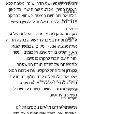
Abbey Road
הבית היה צנוע (שני חדרי שינה ומטבח ללא 
ריצפה בנויה). מקרטני שהיה שרוי בדיכאון 
Let It Be
בילה את רוב היום במיטה. כשהוא כבר קם, 
Anthology
זה היה כדי לשתות אלכוהול ולעשן חשיש.
סינגלים
מקרטני ארגן לעצמו מכשיר הקלטה של 4 
הופעות
ערוצים ופתח במבנה הרעוע שבקצה החווה 
את Rude studios, מקום שבמשך שנות 
קאברים
ה-70 יקליט בו דמואים, אלבומים ויעשה 
סרטים
חזרות עם חברי להקתו כנפיים.
טלוויזיה
בתמיכתה של לינדה חזרה המשפחה 
ללונדון ופול החל להקליט את אלבום הסולו 
רדיו
שלו. את כולו הקליט לבד. חלקו בביתו עם 
קטעים מתוך ספרים ומאמרים
טייפ 4 ערוצים ללא טכנאי או מיקסר – 
פשוט מתחבר ועושה נסיונות עד שהכל 
לנון סולו
נשמע בהיר וטוב.
מקרטני סולו
הריסון סולו
תיקונים ושירים מלאים נוספים הקליט 
באולפני אבי רואד ואולימפיק בשם בדוי. 