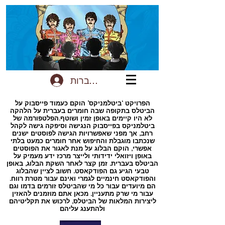
להתחברות
הפרויקט ‘ביטלמניקס’ הוקם כעמוד פייסבוק על
הביטלס בתקופה שבה חומרים בעברית על הלהקה
לא היו קיימים באופן זמין ושוטף.הפלטפורמה של
ביטלמניקס בפייסבוק הנגישה וסיפקה גישה לקהל
רחב, אך מפני שאפשרויות הגישה לפוסטים ישנים
שנכתבו מוגבלת והחיפוש אחר חומרים כמעט בלתי
אפשרי, הוקם הבלוג על מנת לאגור את הפוסטים
באופן ויזואלי ידידותי ולייצר מרכז ידע מעמיק על
הביטלס בעברית. זמן קצר לאחר השקת הבלוג, באופן
טבעי הגיע גם הפודקאסט. חשוב לציין שהבלוג
והפודקאסט חינמיים לגמרי ואינם עבור מטרת רווח.
הם מיועדים עבור כל מי שהביטלס זורמים בדמו וגם
עבור מי שרק מתעניין. מכאן אתם מוזמנים להאזין
ליצירות המלאות של הביטלס, לרכוש את תקליטיהם
ולהתענג עליהם