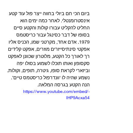
ביום הכי חם ביולי בחווה ייצר פול עוד קטע 
אינסטרומנטלי. לאחר כמה ימים הוא 
החליט להקליט עבורו קולות והקטע סיים 
בסופו של דבר כסינגל עבור כריסטמס 
1979. אדם אחד, מקרטני שמו, הכניס אליו 
אפקטי סינתיסייזרים מוזרים, אפקט קלידים 
רך לאורך כל הקטע, מלוטרון שכוונן לאפקט 
סקסופון ואותו תוכלו לשמוע בסולו יפה 
וביזארי לקראת סופו, גיטרה, תופים, וקולות. 
נשמע שהיה לו ‘וונדרפול כריסטמס טיים’. 
הנה הקטע בגרסה המלאה. 
https://www.youtube.com/embed/-
IHP9Acxa54