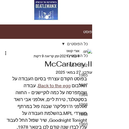
פוסט
כל הפוסטים
אורי קואז
כל הפוסטים
4 במרץ 2021
זמן קריאה 9 דקות
McCartney II
1957-1962
עודכן:
27 במאי 2025
1965
בפוסט הקודם עצרתי בסיום העבודה על 
1967
האלבום 
Back to the egg
. עבודה 
שהתפרסה על כמה לוקיישנים – החווה 
1964
בסקוטלנד, טירת ליים, אולפני אבי רואד 
1966
ואולפני ה’רפליקה’ שבנה פול במרתף 
משרדי MPL.בהשלמת העבודה על 
1963
Goodnight Tonight, שיר שפול החל לעבוד 
1968
עליו לבדו שנה קודם לכן בינואר 1978, 