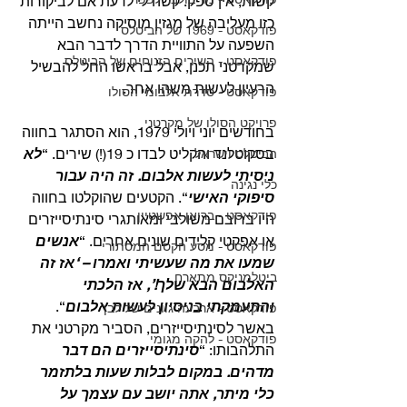
קשות, אין ספק. קשה לי לדעת אם לביקורות 
כזו מעליבה של מגזין מוסיקה נחשב הייתה 
פודקאסט - 1969 של הביטלס
השפעה על התוויית הדרך לדבר הבא 
פודקאסט - השירים הזנוחים של הביטלס
שמקרטני תכנן, אבל בראשו החל להבשיל 
הרעיון לעשות משהו אחר.
פודקאסט - סדרת אלבומי הסולו
פרויקט הסולו של מקרטני
בחודשים יוני ויולי 1979, הוא הסתגר בחווה 
בסקוטלנד והקליט לבדו כ 19(!) שירים. “
לא 
הביטלס וישראל
ניסיתי לעשות אלבום. זה היה עבור 
כלי נגינה
סיפוקי האישי
“. הקטעים שהוקלטו בחווה 
פודקאסט - בריאן אפשטיין
היו ברובם משולבי ומאותגרי סינתיסייזרים 
או אפקטי קלידים שונים אחרים. “
אנשים 
פודקאסט - מסע הקסם המסתורי
שמעו את מה שעשיתי ואמרו – ‘אז זה 
ביטלמניקס מתארח
האלבום הבא שלך!’, אז הלכתי 
והתעמקתי בניסיון לעשות אלבום
“.
פודקאסט - ארבעה גוונים של לבן
באשר לסינתיסייזרים, הסביר מקרטני את 
פודקאסט - להקה מגומי
התלהבותו: “
סינתיסייזרים הם דבר 
מדהים. במקום לבלות שעות בלתזמר 
כלי מיתר, אתה יושב עם עצמך על 