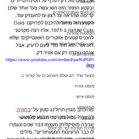
אלבומים פול רק רפרף על הסינתיסייזרים 
רינגו סולו
ובקטע המוזר הזה הוא עשה צעד אחד שלם 
הביטלס ואמנים אחרים
קדימה שהראה על רצון עז להעמיק עוד. 
הקטע היה מיועד להיכנס לפרויקט Cold 
החברים של הביטלס
Cuts שנהגה ב 1975, אליו רצה מקרטני 
הקלטות אחרות
להכניס קטעים אזוטריים ו’אאוטייקים’ שלא 
ימי הולדת ואירועים אחרים
ראו אור. הוא חזר מדי פעם לרעיון, אבל 
אנחנו נותרנו רק עם אוויר דק. 
מן העיתונות
https://www.youtube.com/embed/peRoPQFl
ויניל
9Kg
מצעד שירי הביטלס האהובים על קוראי ב
פוסט אורח
פוסט אישי
פודקאסט
מה כתב מגזין הרולינג סטון על ‘
בחזרה 
לביצה
‘? “פול מקרטני מבצע פלגיאט 
סימפוניה שמיימית - סדרת הפודקאסט על
[גניבה מוסיקלית] מעצמו כבר שנים ונגמרו 
סדרת תחילת ימי הביטלס
לו כבר הרעיונות הממוחזרים”. מילים 
פודקאסט - מריבולבר לפפר