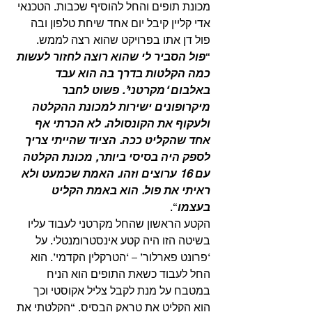
מכונת תופים והחל להוסיף שכבות. הטכנאי 
אדי קליין קיבל יום אחד שיחת טלפון ובה 
פול דן אתו בפרויקט שהוא רצה לממש. 
“
פול הסביר לי שהוא רוצה לחזור לעשות 
כמה הקלטות בדרך בה הוא עבד 
באלבום ‘מקרטני’. פשוט לחבר 
מיקרופונים ישירות למכונת ההקלטה 
ולעקוף את הקונסולה. לא הכרתי אף 
אחד שהקליט ככה. הציוד שהייתי צריך 
לספק היה בסיסי ביותר, מכונת הקלטה 
עם 16 ערוצים וזהו. האמת שכמעט ולא 
ראיתי את פול. הוא באמת הקליט 
בעצמו
“. 
הקטע הראשון שהחל מקרטני לעבוד עליו 
בשיטה הזו היה קטע אינסטרומנטלי. על 
‘פרונט פארלור’ – ‘הטרקלין הקדמי’. הוא 
החל לעבוד כשאת התופים הוא הניח 
במטבח על מנת לקבל צליל אקוסטי וכך 
הוא הקליט את טראק הבסיס. “הקלטתי את 