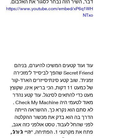
דבר, השיר הזה נבחר לסגור את האלבום. 
https://www.youtube.com/embed/xP6q1WH
NTxo
עוד ועוד קטעים המשיכו להיערם, בניהם 
Secret Friend שהפך לביסייד ל’מזכירה 
זמנית’. שוב קטע סינתיסייזרים הארד-קור 
של כמעט 11 דקות, הכי בריאן אינו, שקוצץ 
מעט כדי להתאים לסינגל. עוד קטע נהדר 
מאוד לטעמי היה Check My Machine . 
לא סתם הוא נקרא כך. ההשראה הייתה 
הדרך בה הוא בדק את מכשור ההקלטה 
לפני שהחל לעבוד. טסט אולפני כזה אגב, 
פתח את מקרטני 1. הפתיחה, “
היי ג’ורג’, 