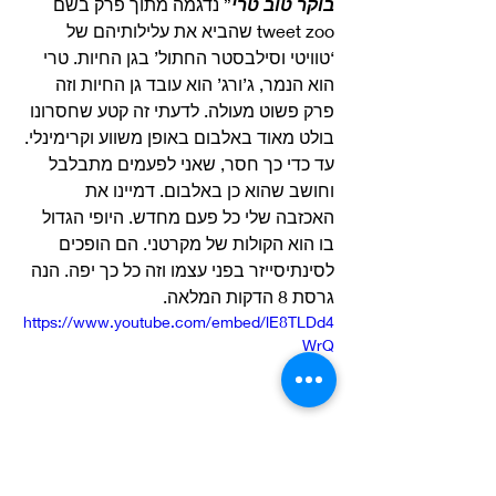
בוקר טוב טרי
” נדגמה מתוך פרק בשם 
tweet zoo שהביא את עלילותיהם של 
‘טוויטי וסילבסטר החתול’ בגן החיות. טרי 
הוא הנמר, ג’ורג’ הוא עובד גן החיות וזה 
פרק פשוט מעולה. לדעתי זה קטע שחסרונו 
בולט מאוד באלבום באופן משווע וקרימינלי. 
עד כדי כך חסר, שאני לפעמים מתבלבל 
וחושב שהוא כן באלבום. דמיינו את 
האכזבה שלי כל פעם מחדש. היופי הגדול 
בו הוא הקולות של מקרטני. הם הופכים 
לסינתיסייזר בפני עצמו וזה כל כך יפה. הנה 
גרסת 8 הדקות המלאה. 
https://www.youtube.com/embed/lE8TLDd4
WrQ