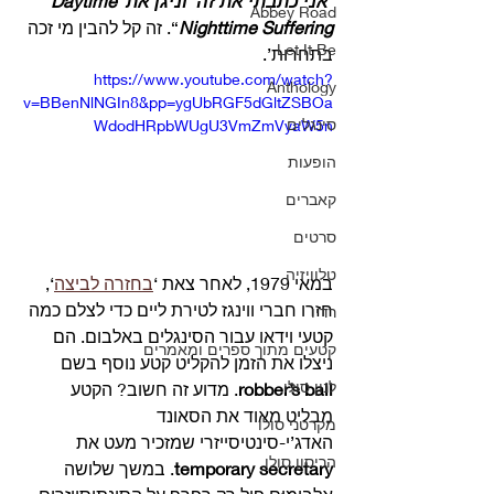
‘אני כתבתי את זה’ וניגן את Daytime 
Abbey Road
Nighttime Suffering
“. זה קל להבין מי זכה 
Let It Be
בתחרות’. 
https://www.youtube.com/watch?
Anthology
v=BBenNlNGIn8&pp=ygUbRGF5dGltZSBOa
סינגלים
WdodHRpbWUgU3VmZmVyaW5n
הופעות
קאברים
סרטים
טלוויזיה
במאי 1979, לאחר צאת ‘
בחזרה לביצה
‘, 
חזרו חברי ווינגז לטירת ליים כדי לצלם כמה 
רדיו
קטעי וידאו עבור הסינגלים באלבום. הם 
קטעים מתוך ספרים ומאמרים
ניצלו את הזמן להקליט קטע נוסף בשם 
לנון סולו
robber’s ball
. מדוע זה חשוב? הקטע  
מבליט מאוד את הסאונד 
מקרטני סולו
האדג’י-סינטיסייזרי שמזכיר מעט את 
הריסון סולו
temporary secretary
. במשך שלושה 