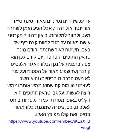
עד עכשיו היינו נסיוניים מאוד, סינתיסייזר 
אוריינטד אול דה ויי, אבל הגיע הזמן לשחרר 
מעט ולחזור למקורות. ב’און דה וויי’ מקרטני 
עושה פאוזה על מנת לחוות קצת כיף של 
פעם. השיטה לא השתנתה. קודם מונח 
טראק התופים היפהפה. יום קודם לכן הוא 
צפה בתכנית על נגן הבלוז האגדי אלכסיס 
קורנר (שהשפיע מאוד על הסטונז ועל עוד 
לא מעט הרכבים בריטיים) והוא חשב 
לעצמו שזו מוסיקה שהוא ממש אוהב וממש 
רוצה לעשות. על גבי טראק התופים הוא 
הקליט באופן מסורתי למדיי ,לפחות ביחס 
לאלבום, בס, גיטרה שמנגנת בלוז מאוד 
בסיסי ואת קולו מפוצץ האקו. 
https://www.youtube.com/embed/iKEaX_B
wegI