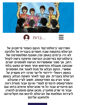
להתחברות
הפרויקט ‘ביטלמניקס’ הוקם כעמוד פייסבוק על
הביטלס בתקופה שבה חומרים בעברית על הלהקה
לא היו קיימים באופן זמין ושוטף.הפלטפורמה של
ביטלמניקס בפייסבוק הנגישה וסיפקה גישה לקהל
רחב, אך מפני שאפשרויות הגישה לפוסטים ישנים
שנכתבו מוגבלת והחיפוש אחר חומרים כמעט בלתי
אפשרי, הוקם הבלוג על מנת לאגור את הפוסטים
באופן ויזואלי ידידותי ולייצר מרכז ידע מעמיק על
הביטלס בעברית. זמן קצר לאחר השקת הבלוג, באופן
טבעי הגיע גם הפודקאסט. חשוב לציין שהבלוג
והפודקאסט חינמיים לגמרי ואינם עבור מטרת רווח.
הם מיועדים עבור כל מי שהביטלס זורמים בדמו וגם
עבור מי שרק מתעניין. מכאן אתם מוזמנים להאזין
ליצירות המלאות של הביטלס, לרכוש את תקליטיהם
ולהתענג עליהם