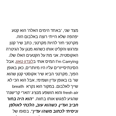
מצד שני, ‘באחד הימים האלה’ הוא קטע 
יפהפה שלא הייתי רוצה באלבום הזה. 
מקרטני חזר להיות מקרטני, כתב שיר קטן 
ומרגש והקליט אותו כשהוא מנגן על הגיטרה 
האקוסטית. אני מת על הקטעים האלו שלו. 
I’m Carrying המיס אותי ב
לונדון טאון
, אבל 
הסינתיסייזרים עליו היו מיותרים, כאן באופן 
הפוך, מקרטני הביא שיר אקוסטי קטן שהוא 
שר בו באופן עדין ושמימי, אבל הוא הכי לא 
שייך לאלבום. במקור הוא נקרא breath 
fresh air והוא הושפע מנציג ‘הארי קרישנה’ 
שהגיע לפגוש אותו בחווה. “
הוא היה בחור 
חביב ועדין. כשהוא עזב, הלכתי לאולפן 
וניסיתי לכתוב משהו עדין
“. בסופו של 