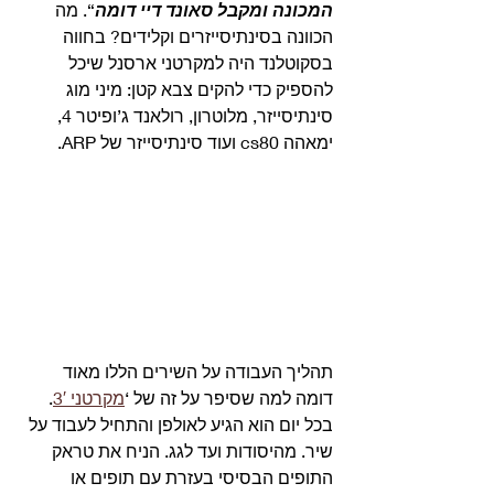
המכונה ומקבל סאונד דיי דומה
“. מה 
הכוונה בסינתיסייזרים וקלידים? בחווה 
בסקוטלנד היה למקרטני ארסנל שיכל 
להספיק כדי להקים צבא קטן: מיני מוג 
סינתיסייזר, מלוטרון, רולאנד ג’ופיטר 4, 
ימאהה cs80 ועוד סינתיסייזר של ARP. 
תהליך העבודה על השירים הללו מאוד 
דומה למה שסיפר על זה של ‘
מקרטני 3′
. 
בכל יום הוא הגיע לאולפן והתחיל לעבוד על 
שיר. מהיסודות ועד לגג. הניח את טראק 
התופים הבסיסי בעזרת עם תופים או 