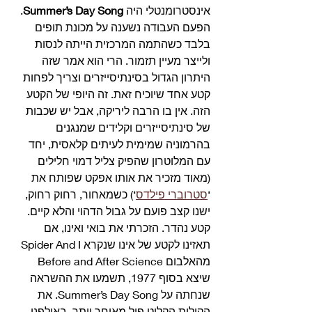
אינסטרומנטלי היה 
Summer’s Day Song
. 
הפעם העבודה נשענה על מכונת תופים 
בלבד כשהתמה המרכזית הייתה לנסות 
ולייצר מעיין תזמור. הרי הוא אמר שזה 
היתרון הגדול בסינתיסייזרים וצריך לפחות 
קטע אחד שיוכיח זאת. זה היופי של הקטע 
הזה. אין בו הרבה ליריקה, אבל יש שכבות 
של סינתיסייזרים וקלידים שמנגנים 
בהרמוניה שמימית לעיתים קלאסית, יחד 
עם המלוטרון שהפיק צליל דמוי חלילים 
(מאוד מזכיר את אותו אפקט שפותח את 
‘
סטרוברי פילדס
‘) כשמאחור, רחוק רחוק, 
ישנו קצב פועם על גבול הדהוי והלא קיים. 
קטע נהדר. הזכרתי את בואי ואינו, אם 
תאזינו לקטע של אינו שנקרא Spider And I 
מהאלבום Before and After Science 
שיצא בסוף 1977, תשמעו את ההשראה 
שנחתה על Summer’s Day Song. את 
הקולות הקליט פול מאוחר יותר, באולפני 