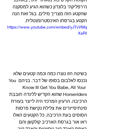
ה’רפליקה’ בלונדון כשהוא הגיע למסקנה 
שהקטע הזה מצריך מילים. בגל זאת הנה 
הקטע בגרסתו האינסטרומנטלית. 
https://www.youtube.com/embed/yJTvVMq
XaRI
בשיטה הזו נוצרו כמה וכמה קטעים שלא 
נכנסו לאלבום בסופו של דבר. בניהם You 
Know Ill Get You Babe, All Your 
Horseriders שהוא הקדיש ללינדה חובבת 
הרכיבה. הרעיון המרכזי היה לייצר בעזרת 
סינתיסייזרים את צלילת נקישת פרסות 
הסוסים בעת הרכיבה. כל הקטעים האלו 
ראו אור בגרסת הארכיב קולקשן והם 
באמת הארד קור ניסיוניות והארד קור 