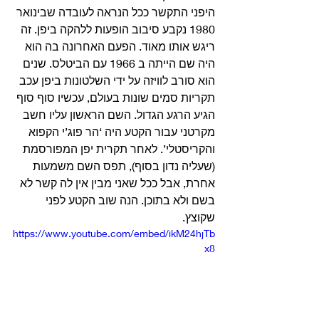
היפני התקשר ככל הנראה לעובדה שבינואר 
1980 נקבע סיבוב הופעות ללהקה ביפן. זה 
ריגש אותו מאוד. הפעם האחרונה בה הוא 
היה שם הייתה ב 1966 עם הביטלס. שנים 
הוא סורב לוויזה על ידי השלטונות ביפן עכב 
תקריות סמים שונות בעולם, עכשיו סוף סוף 
הגיע הרגע הגדול. השם הראשון עליו חשב 
מקרטני עבור הקטע היה ‘הר פוג’י הקפוא 
והקריסטלי’. לאחר תקרית יפן המפורסמת 
(שעליה נדון בסוף), תפס השם משמעות 
אחרת, אבל ככל שאני מבין אין לה קשר לא 
בשם ולא בתוכן. הנה שוב הקטע לפני 
שקוצץ. 
https://www.youtube.com/embed/ikM24hjTb
x8