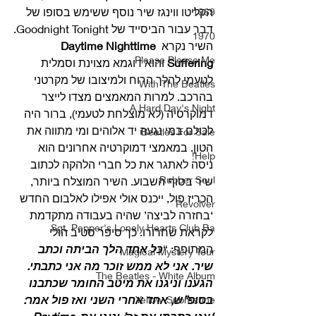
הקליטו ווינגז שיר נוסף ששימש בסופו של 
1969
דבר עבור הביסייד של Goodnight Tonight.
1970
השיר נקרא 
Daytime Nighttime 
Please Please Me
Suffering
 והוא דוגמא מצוינת וסמלית 
לטעמי להלך הרוח ולמיצובו של מקרטני 
With The Beatles
בהרכב. למרות המאמצים מצדו לייצר 
A Hard Day's Night
דמוקרטיה (לא מוצלחת לטעמי), ברור היה 
לכולם במי נגעה יד אלוהים ומי מתווה את 
Beatles For Sale
הטון. במאמצי דמוקרטיה אחרונים הוא 
Help!
ניסה לאתגר את כל חברי הלהקה לכתוב 
Rubber Soul
שיר בסוף השבוע. השיר המוצלח ביותר, 
הכריז פול, ייכנס אולי אפילו לאלבום החדש 
Revolver
‘בחזרה לביצה’ שהיה בעבודה מתקדמת 
Sgt. Pepper's Lonely Hearts Club Ba
לקראת שחרורו. כך סיפר סטיב הולי 
המתופף: “
כל אחד הלך הביתה וכתב 
Magical Mystery Tour
שיר. אני לא ממש זוכר מה אני כתבתי. 
The Beatles - White Album
הגענו וניגנו את מיטב החומר שכתבנו 
בסופ”ש, אחד אחרי השני ואז פול אמר: 
Yellow Submarine