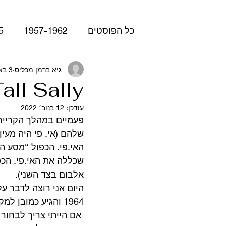
כל הפוסטים
1957-1962
5
Please Please Me
גיא ברמן מכליס
3 באוג׳ 2017
atles
all Sally
עודכן:
12 בנוב׳ 2022
Revolver
Rubber Soul
האי.פי. הכפול “מסע 
The Beatles - White Album
שכללה את האי.פי. הכפ
אלבום בצד השני). 
הופעות
קאברים
סרטי
1964 והגיע כמובן למקום הראשון במכירות.
 אם הייתי צריך לבחור