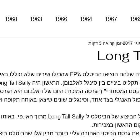
1968
1963
1966
1964
1967
196
With The Be
זמן קריאה 3 דקות
A Hard Day's Night
atles For Sale
Long T
stery Tour
Sgt. Pepper's Lonely Hearts Club Ba
פעמיים במהלך הקריירה שלהם הוציאו הביטלס EP’s שהכילו שירי
הקסם המסתורי” (הגרסה המוכרת היום של האלבום היא הגרסה
Let It Be
Abbey Road
Yellow Submarine
ול האנגלי בצד אחד, וסינגלים שונים שיצאו באותה תקופה ול
היום אני רוצה לדבר על הביצוע של הביטלס ל- Tall Sally
ם
טלוויזיה
רדיו
קטעים מתוך ספרים ומאמרים
 את גרסת הכיסוי האהובה עליי ביותר מבין אלו שהביטלס ביצעו