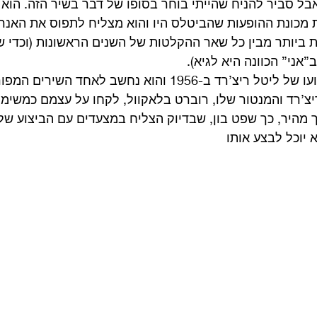
בל סביר להניח שהייתי בוחר בסופו של דבר בשיר הזה. הוא 
 מכונת ההופעות שהביטלס היו והוא מצליח לתפוס את האנר
ביותר מבין כל שאר ההקלטות של השנים הראשונות (וכדי ש
ב”אני” הכוונה היא לגיא). 
במקור השיר יצא בביצועו של ליטל ריצ’רד ב-1956 והוא נחשב לאחד
יצ’רד והמנטור שלו, רוברט בלאקוול, לקחו על עצמם כמשימה
 מהיר, כך שפט בון, שבדיוק הצליח במצעדים עם הביצוע שלו
 יוכל לבצע אותו  