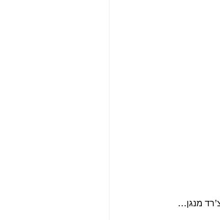
’רד מנגן… 