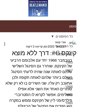
פוסט
כל הפוסטים
אורי קואז
כל הפוסטים
27 באוג׳ 2020
זמן קריאה 3 דקות
קינקס #6: דרך ללא מוצא
1957-1962
בנובמבר 1966 יחד עם אלבומם הרביעי 
1965
של הקינקס, שוחרר גם הסינגל השלישי 
1967
שלהם לאותה שנה שהיה לדעתי הסינגל 
השלם ביותר שלהם לאותה תקופה ולכן 
1964
אתעכב רק עליו. שני השירים בו לא רק שלא 
1966
סותרים האחד את השני אלא אפילו 
משלימים. אפשר לקרוא לו הסטרוברי 
1963
פילדס/פני ליין של הקינקס וממש במקרה 
1968
הוא הקדים את הסינגל של הביטלס 