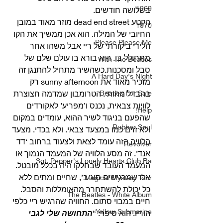
1969
בשלושה חודשים.
הקטע dead end street מוזר מאוד במובן 
1970
החיובי של המילה. הוא אכן ממשיך את הקו 
Please Please Me
הלירי ביקורתי של ריי אבל משהו אחר 
מתחולל בו. הוא בורא בו עולם שלם של 
With The Beatles
סבל ומסכנות.כשהשיר מתחיל להתנגן זה 
A Hard Day's Night
מזכיר מאוד את sunny afternoon רק 
Beatles For Sale
בהבדל מהותי. הטרומבון שמדמה חצוצרת 
לוויות צבאית, נכנס ו’מפריע’ לאקורדים 
Help!
שהפעם בניגוד לשיר ההוא, עומדים במקום 
Rubber Soul
ולא זזים כמו במצעד צבאי. ולא בכדי. מצעד 
הלוויה הזה עומד לצאת ולצעוד ברחוב ‘דד 
Revolver
אנד’. זה מסע הלוויה של המעמד הנמוך או 
Sgt. Pepper's Lonely Hearts Club Ba
המעמד העובד שבחלקו היה בכלל מובטל. 
אלו שמרגישים סוג ב’, שחיים ומתים ללא 
Magical Mystery Tour
כל יכולת להשתחרר מהאומללות והסבל. 
The Beatles - White Album
חיים במבוי סתום. החוויה שהרגיש ריי כלפי 
Yellow Submarine
הוריו. הוא סיפר: “
התחושה שלי לגבי 