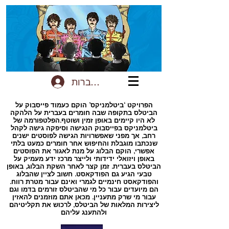
להתחברות
הפרויקט ‘ביטלמניקס’ הוקם כעמוד פייסבוק על
הביטלס בתקופה שבה חומרים בעברית על הלהקה
לא היו קיימים באופן זמין ושוטף.הפלטפורמה של
ביטלמניקס בפייסבוק הנגישה וסיפקה גישה לקהל
רחב, אך מפני שאפשרויות הגישה לפוסטים ישנים
שנכתבו מוגבלת והחיפוש אחר חומרים כמעט בלתי
אפשרי, הוקם הבלוג על מנת לאגור את הפוסטים
באופן ויזואלי ידידותי ולייצר מרכז ידע מעמיק על
הביטלס בעברית. זמן קצר לאחר השקת הבלוג, באופן
טבעי הגיע גם הפודקאסט. חשוב לציין שהבלוג
והפודקאסט חינמיים לגמרי ואינם עבור מטרת רווח.
הם מיועדים עבור כל מי שהביטלס זורמים בדמו וגם
עבור מי שרק מתעניין. מכאן אתם מוזמנים להאזין
ליצירות המלאות של הביטלס, לרכוש את תקליטיהם
ולהתענג עליהם