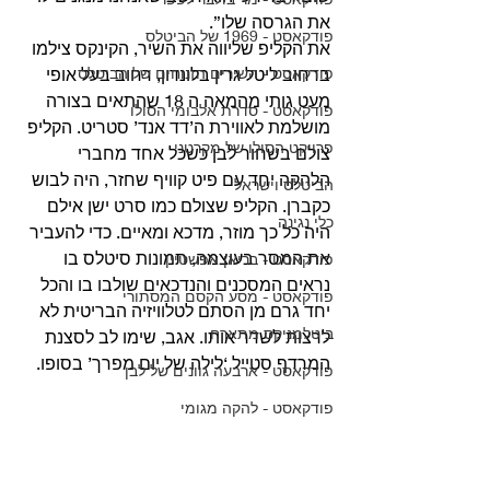
את הגרסה שלו”.
פודקאסט - 1969 של הביטלס
את הקליפ שליווה את השיר, הקינקס צילמו 
פודקאסט - השירים הזנוחים של הביטלס
ברחוב ליטל גרין בלונדון, רחוב בעל אופי 
מעט גותי מהמאה ה 18 שהתאים בצורה 
פודקאסט - סדרת אלבומי הסולו
מושלמת לאווירת ה’דד אנד’ סטריט. הקליפ 
פרויקט הסולו של מקרטני
צולם בשחור לבן כשכל אחד מחברי 
הלהקה יחד עם פיט קוויף שחזר, היה לבוש 
הביטלס וישראל
כקברן. הקליפ שצולם כמו סרט ישן אילם 
כלי נגינה
היה כל כך מוזר, מדכא ומאיים. כדי להעביר 
את המסר בעוצמה, תמונות סיטלס בו 
פודקאסט - בריאן אפשטיין
נראים המסכנים והנדכאים שולבו בו והכל 
פודקאסט - מסע הקסם המסתורי
יחד גרם מן הסתם לטלוויזיה הבריטית לא 
ביטלמניקס מתארח
לרצות לשדר אותו. אגב, שימו לב לסצנת 
המרדף סטייל ‘לילה של יום מפרך’ בסופו. 
פודקאסט - ארבעה גוונים של לבן
פודקאסט - להקה מגומי