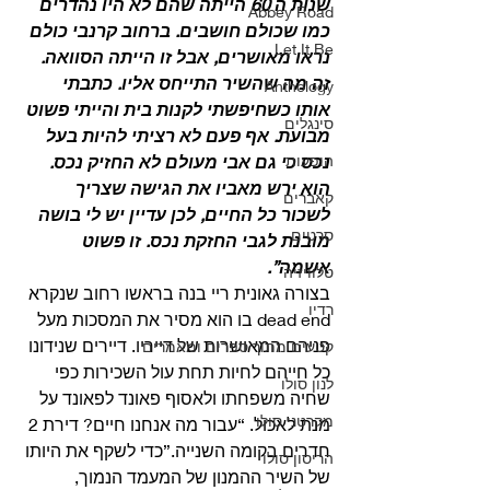
שנות ה 60 הייתה שהם לא היו נהדרים 
Abbey Road
כמו שכולם חושבים. ברחוב קרנבי כולם 
Let It Be
נראו מאושרים, אבל זו הייתה הסוואה. 
זה מה שהשיר התייחס אליו. כתבתי 
Anthology
אותו כשחיפשתי לקנות בית והייתי פשוט 
סינגלים
מבועת. אף פעם לא רציתי להיות בעל 
הופעות
נכס כי גם אבי מעולם לא החזיק נכס. 
הוא ירש מאביו את הגישה שצריך 
קאברים
לשכור כל החיים, לכן עדיין יש לי בושה 
סרטים
מובנת לגבי החזקת נכס. זו פשוט 
אשמה”.
טלוויזיה
בצורה גאונית ריי בנה בראשו רחוב שנקרא 
רדיו
dead end בו הוא מסיר את המסכות מעל 
פניהם המאושרות של דייריו. דיירים שנידונו 
קטעים מתוך ספרים ומאמרים
כל חייהם לחיות תחת עול השכירות כפי 
לנון סולו
שחיה משפחתו ולאסוף פאונד לפאונד על 
מקרטני סולו
מנת לאכול. “עבור מה אנחנו חיים? דירת 2 
חדרים בקומה השנייה.”כדי לשקף את היותו 
הריסון סולו
של השיר ההמנון של המעמד הנמוך, 