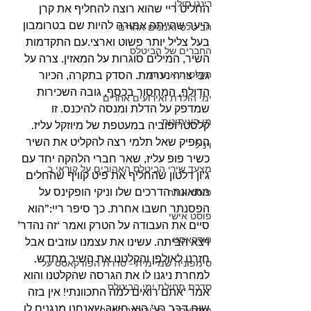
רינגו סולו
החליט ריי שהוא רוצה להחליף את קרן 
היער שהייתה אמורה להיות שם בטרומבון 
הביטלס ואמנים אחרים
בעל צליל יותר פשוט וארצי.עם התקדמות 
החברים של הביטלס
השיר, המילים סוגרות על המאזין. צרה על 
הקלטות אחרות
גבי צרה נערמת. הסדק בתקרה, הכיור 
הדולף, המחסור בכסף, גובה השכירות 
ימי הולדת ואירועים אחרים
שמדפק על הדלת ומנסה להיכנס. זו 
מן העיתונות
קלסטרופוביה במעטפת של מיוזקל עליז. 
המפיק שאל תלמי רצה להקליט את השיר 
ויניל
כשיר פופ עליז, שאר חברי הלהקה יחד עם 
מצעד שירי הביטלס האהובים על קוראי ב
ג’ון דלטון שהחליף את פיט קוויף שהחלים 
מתאונת הדרכים שלו וניקי הופקינס על 
פוסט אורח
הפסנתר חשבו אחרת. כך סיפר ריי:”הוא 
פוסט אישי
סיים את העבודה על הטרק ואמר ‘זה נהדר’ 
פודקאסט
ויצא הביתה. עשינו את עצמנו עוזבים אבל 
חזרנו לאולפן והקלטנו את השיר מחדש. 
סימפוניה שמיימית - סדרת הפודקאסט על
למחרת ניגנו לו את הגרסה שהקלטנו והוא 
סדרת תחילת ימי הביטלס
אמר ‘אתם רואים למה התכוונתי! אין בזה 
שום דבר רע’ הוא חשב שאנחנו מנגנים לו 
פודקאסט - מריבולבר לפפר