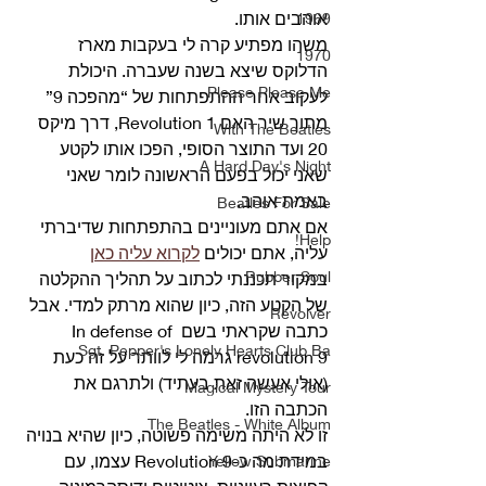
אוהבים אותו. 
1969
משהו מפתיע קרה לי בעקבות מארז 
1970
הדלוקס שיצא בשנה שעברה. היכולת 
Please Please Me
לעקוב אחר ההתפתחות של “מהפכה 9” 
מתוך שיר האם Revolution 1, דרך מיקס 
With The Beatles
20 ועד התוצר הסופי, הפכו אותו לקטע 
A Hard Day's Night
שאני יכול בפעם הראשונה לומר שאני 
באמת אוהב. 
Beatles For Sale
אם אתם מעוניינים בהתפתחות שדיברתי 
Help!
עליה, אתם יכולים 
לקרוא עליה כאן
Rubber Soul
במקור תכננתי לכתוב על תהליך ההקלטה 
של הקטע הזה, כיון שהוא מרתק למדי. אבל 
Revolver
כתבה שקראתי בשם In defense of 
Sgt. Pepper's Lonely Hearts Club Ba
revolution 9 גרמה לי לוותר על זה כעת 
(אולי אעשה זאת בעתיד) ולתרגם את 
Magical Mystery Tour
הכתבה הזו. 
The Beatles - White Album
זו לא היתה משימה פשוטה, כיון שהיא בנויה 
במידת מה כ-Revolution 9 עצמו, עם 
Yellow Submarine