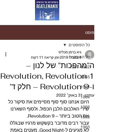
פוסט
כל הפוסטים
גיא ברמן מכליס
כל הפוסטים
4 בפבר׳ 2019
זמן קריאה 11 דקות
ה”מהפכות” של לנון –
1957-1962
Revolution, Revolution 1
1965
ו-Revolution 9 – חלק ד’
1967
עודכן:
31 באוק׳ 2022
1964
היום אנחנו סוף סוף מסיימים את סיקור כל 
1966
שירי האלבום הלבן הכפול. ולסוף השארנו 
את הטוב ביותר – Revolution 9. 
1963
עבור רבים מדובר בקשקוש מרגיז שבגללו 
1968
לא מגיעים ל-Good Night. מעטים באמת 