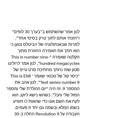
לנון אמר שהשתמש ב”בערך 30 לופים” 
ו”הזנתי אותם לתוך טרק בסיסי אחד”. 
למרות שבאנתולוגיה של הביטלס נטען כי 
הוא חתך את האמירה החוזרת מתוך 
הקלטה שאמרה “This is number nine-
hundred megacycles”, לנון אמר לרולינג 
סטון שזה נחתך מחתיכת סרט טייפ של 
“ניסוי קול של טכנאי שאמר ‘This is EMI 
test series number 9’”. לנון אהב את 
המספר 9. זה היה “יום ההולדת שלי ומספר 
המזל שלי והכל”. כשהוא נישא ליוקו, הוא 
לקח את השם אונו כדי שהאות O תופיע 
בשמו המלא ובשמה גם יחד 9 פעמים. 
העבודה על Revolution 9 החלה ב-30 