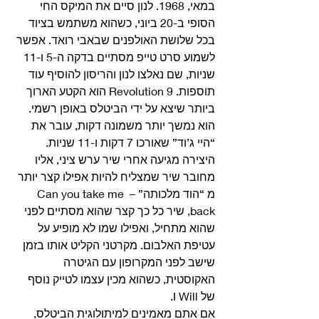
במאי, 1968. לנון סיים את המיקס החי 
הסופי ב-20 ביוני, כשהוא משתמש בציוד 
בכל שלושת האולפנים שבאבי רואד. אפשר 
לשמוע סרט טייפ מסתיים בדקה ה-5 ו-11 
שניות, שם נאלצו לנון והריסון להוסיף עוד 
תוספות. Revolution 9 הוא הקטע הארוך 
ביותר שיצא על ידי הביטלס באופן רשמי. 
הוא נמשך יותר משמונה דקות, עובר את 
“היי ג’וד” שאורכו 7 דקות ו-11 שניות. 
היצירה מגיעה אחרי שיר ערש ציני, אליו 
מחובר שיר שמצליח להיות אפילו קצר יותר 
מ “הוד מלכותה” – Can you take me 
back, שיר כל כך קצר שהוא מסתיים לפני 
שהוא מתחיל, ואפילו שמו לא מופיע על 
עטיפת האלבום. מקרטני הקליט אותו בזמן 
שישב לפני המקרופון עם הגיטרה 
האקוסטית, כשהוא מכין עצמו לטייק נוסף 
של I Will. 
אם אתם מאמינים למיתולוגית הביטלס, 