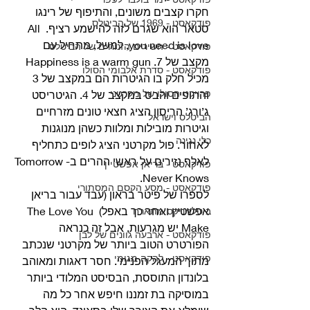
חקרו קצבים משונים, והתיפוף של רינגו 
פודקאסט - 1969 של הביטלס
סטאר הוא שגרם לזה להישמע רציף. All 
you need is love, למשל, מתחיל עם 
פודקאסט - השירים הזנוחים של הביטלס
מקצב של 7. Happiness is a warm gun 
פודקאסט - סדרת אלבומי הסולו
מכיל חלק בו הגיטרות הם במקצב של 3 
פרויקט הסולו של מקרטני
והתופים והבס במקצב של 4. הגיטריסט 
ג’ורג’ הריסון הציג חצאי טונים מזרחיים 
הביטלס וישראל
וגיטרות מובילות ומלוות כשהן מנוגנות 
כלי נגינה
לאחור. פול מקרטני הציג לופים כתחליף 
לאלף נזירים על ראשי ההרים ב-Tomorrow 
פודקאסט - בריאן אפשטיין
Never Knows. 
פודקאסט - מסע הקסם המסתורי
לספרו של פיטר בראון (עבד עבור בריאן 
אפשטיין ואחר כך באפל) The Love You 
ביטלמניקס מתארח
Make יש מגרעות, אבל זה כנראה 
פודקאסט - ארבעה גוונים של לבן
הפורטרט הטוב ביותר של מקרטני שנכתב 
פודקאסט - להקה מגומי
מתוך המעגל הפנימי. חסר דאגות ומאוהב 
בלונדון התוססת, הבסיסט המלודי ביותר 
במוסיקה בת זמננו חיפש אחר כל מה 