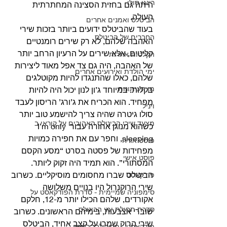
רינגו סולו
היתה גם בחזית הסצינה המחתרתית 
העולה. 
הביטלס ואמנים אחרים
בעוד שהביטלס ידועים ביותר בזכות שירי 
החברים של הביטלס
האהבה שלהם, לא רק שירים רומנטיים 
קליטים, אלא שירים על הרעיון הרחב יותר 
הקלטות אחרות
של האהבה, היה גם צד אפל מאוד ליצירות 
ימי הולדת ואירועים אחרים
שלהם, כאלו שהתנגדו להיות מקוטלגים 
מן העיתונות
בקלות. במיוחד ג’ון לנון יכול היה להיות 
מפחיד. הוא הכריח את ג’ורג’ הריסון לעבד 
ויניל
סולו גיטרה שהיה צריך להישמע טוב יותר 
מצעד שירי הביטלס האהובים על קוראי ב
כשהוא מנוגן אחורה עבור I’m only 
sleeping, וחפר עם את חפירה כמויות 
פוסט אורח
מפחידות של פסטה בסרט “מסע הקסם 
פוסט אישי
המסתורי”. הוא תמיד היה זקוק ליותר. 
הביטלס שברו מחסומים מוסיקליים. כשרוב 
פודקאסט
שירי הרוקנרול היו בנויים משלושה 
סימפוניה שמיימית - סדרת הפודקאסט על
אקורדים, שלהם הכילו יותר מ-12, חלקם 
סדרת תחילת ימי הביטלס
שוברי אצבעות, בימיהם הראשונים. כשרוב 
שירי הרוק שמרו על קצב אחיד, הביטלס 
פודקאסט - מריבולבר לפפר