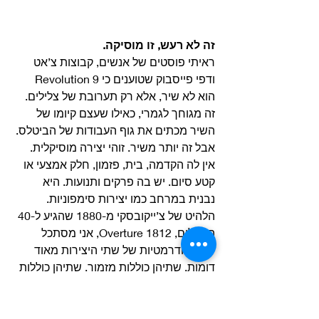
זה לא רעש, זו מוסיקה.
ראיתי פוסטים של אנשים, קבוצות צ’אט 
ודפי פייסבוק שטוענים כי Revolution 9 
הוא לא שיר, אלא רק תערובת של צלילים. 
זה מגוחך לגמרי, כאילו שעצם קיומו של 
השיר מכתים את גוף העבודות של הביטלס. 
אבל זה יותר משיר. זוהי יצירה מוסיקלית. 
אין לה הקדמה, בית, פזמון, חלק אמצעי או 
קטע סיום. יש בה פרקים ותנועות. היא 
נבנית במרחב כמו יצירות סימפוניות. 
הלהיט של צ’ייקובסקי מ-1880 שהגיע ל-40 
הגדולים, 1812 Overture, אני מסתכל 
עליך! הדרמטיות של שתי היצירות מאוד 
דומות. שתיהן כוללות מזמור. שתיהן כוללות 
תמות מוסיקליות חזרתיות, לפעמים הן לא 
עשויות מתווים, אבל ג’ון קייג’ כתב דפי 
מוסיקה שהכילו רק מנוחות. נסו לכתוב את 