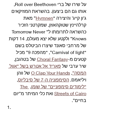
על שירו של ברי Roll over Beethoven, 
אותו גם הם ביצעו). בהשראת המוזיקאים 
ג’ון קייג’ והיצירה “
Hymnen
” מאת 
קרלהיינץ שטוקהאוזן, שמקרטני הזכיר 
כהשראה לתרומתו ל”Tomorrow Never 
Knows” ולקטע שלא יצא מעולם, 14 דקות 
של מרחבי סאונד שיצרו הביטלס בשם 
“Carnival of light”, “מהפכה 9” מכיל 
קטעים מ-
Choral Fantasy
 של בטהובן, 
שיר ערבי של 
פאריד אל אטרש בשל “אוול 
המסה”
, 
O Clap Your Hands
 של ווהן 
ויליאמס, 
הסימפוניה ה-7 של סיבליוס
, 
“לימודים סימפוניים” של שומן
, 
The 
Streets of Cairo
 ואת כלי המיתר מ”יום 
בחיים”. 