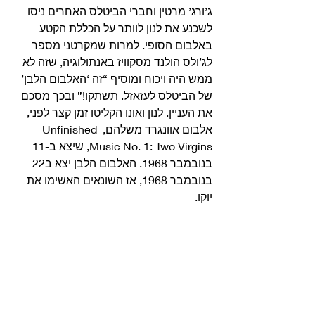
ג’ורג’ מרטין וחברי הביטלס האחרים ניסו 
לשכנע את לנון לוותר על הכללת הקטע 
באלבום הסופי. למרות שמקרטני מספר 
לג’ולס הולנד מסקוויז באנתולוגיה, שזה לא 
ממש היה ויכוח ומוסיף “זה ‘האלבום הלבן’ 
של הביטלס לעזאזל. תשתקו!” ובכך מסכם 
את העניין. לנון ואונו הקליטו זמן קצר לפני, 
אלבום אוונגרד משלהם, Unfinished 
Music No. 1: Two Virgins, שיצא ב-11 
בנובמבר 1968. האלבום הלבן יצא ב22 
בנובמבר 1968, אז השונאים האשימו את 
יוקו. 