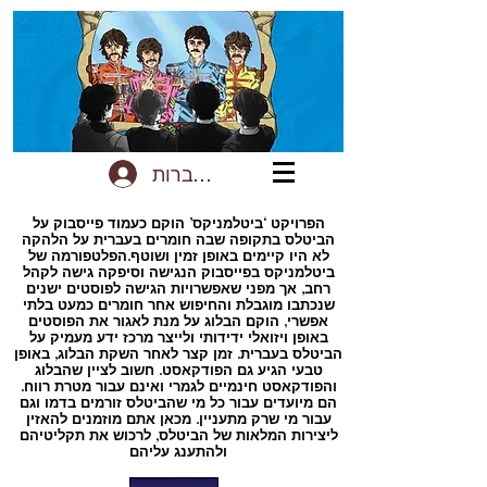
להתחברות
הפרויקט ‘ביטלמניקס’ הוקם כעמוד פייסבוק על
הביטלס בתקופה שבה חומרים בעברית על הלהקה
לא היו קיימים באופן זמין ושוטף.הפלטפורמה של
ביטלמניקס בפייסבוק הנגישה וסיפקה גישה לקהל
רחב, אך מפני שאפשרויות הגישה לפוסטים ישנים
שנכתבו מוגבלת והחיפוש אחר חומרים כמעט בלתי
אפשרי, הוקם הבלוג על מנת לאגור את הפוסטים
באופן ויזואלי ידידותי ולייצר מרכז ידע מעמיק על
הביטלס בעברית. זמן קצר לאחר השקת הבלוג, באופן
טבעי הגיע גם הפודקאסט. חשוב לציין שהבלוג
והפודקאסט חינמיים לגמרי ואינם עבור מטרת רווח.
הם מיועדים עבור כל מי שהביטלס זורמים בדמו וגם
עבור מי שרק מתעניין. מכאן אתם מוזמנים להאזין
ליצירות המלאות של הביטלס, לרכוש את תקליטיהם
ולהתענג עליהם