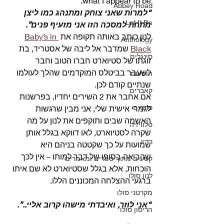
what I appear to be. 
Abbey Road
“למרות שאני צוחק ומתנהג כמו ליצן
Let It Be
מתחת למסכה הזו אני מזעיף פנים”.
לנון כותב באותה תקופה את 
Baby’s in 
Anthology
Black
 שמדבר אל ליבה של אסטריד, בת 
סינגלים
זוגתו של סטיוארט חברו הטוב וחבר 
לשעבר בביטלס המוקדמים שהלך לעולמו 
הופעות
שנתיים קודם לכן.
קאברים
אם אחבר את 2 השירים יחדיו, בפרשנות 
סרטים
לגמרי אישית שלי, אני מבין שרגשות 
האשמה שבים ותוקפים את לנון על מה 
טלוויזיה
שקרה לסטיוארט, לאו דווקא בגלל אותן 
רדיו
שמועות על כך שקטטה בניהם היא 
שהביאה בסופו של דבר למותו – אין לכך 
קטעים מתוך ספרים ומאמרים
הוכחות, אלא בגלל שסטיוארט לא שם איתו 
לנון סולו
ברגעי ההצלחה המכוננים הללו.
מקרטני סולו
“אני לוזר, ואיבדתי מישהו קרוב אליי..”. 
הריסון סולו