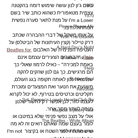
בשם ג’ון לנון עושה שימוש דומה בהקטנה 
1969
עצמית מטאפורית כשהוא כותב שיר בשם 
1970
I’m a Loser על מנת לתאר סערה נפשית 
Please Please Me
המתחוללת בו.
על אותו משקל של דברי ההבהרה שכתב 
With The Beatles
דרק טיילור (קצין העיתונות של הביטלס) על 
A Hard Day's Night
העטיפה הפנימית של האלבום 
Beatles for 
Sale
: “הבחורים הצעירים עצמם אינם 
Beatles For Sale
באמת למכירה” – כאילו לרמוז שאולי כך 
Help!
הם מרגישים, כך גם לנון שהקים להקה 
Rubber Soul
שנמצאת נכון לאותה תקופה בגג העולם, 
משגעת את הנוער ואת המצעדים ומוכרת 
Revolver
תקליטים וכרטיסים בטירוף, לא יכול לקרוא 
Sgt. Pepper's Lonely Hearts Club Ba
לעצמו לוזר, לכן אפשר רק לחשוד שלנון 
מנסה לשדר מסר אחר.
Magical Mystery Tour
אולי על מצב נפשי פנימי שלא במיטבו או 
The Beatles - White Album
לומר בעצם שמה שאתם רואים זה לא מה 
שיש מתחת לפני השטח או בקיצור I’m not 
Yellow Submarine