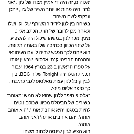
‘אלוהים, זה היה די אמיץ מצדו של ג’ון’. ‘אני 
לוזר’ היה פחות או יותר השיר של ג’ון, ייתכן 
וזרקתי לשם משהו”. 
בשיחה בין לנון לידיד המשותף של יוקו ושלו 
ולאחר מכן לדובר של הזוג, הכתב אליוט 
מינץ, נזכר לנון במשהו שיכול היה להשפיע 
על שינוי הכיוון בכתיבה שלו באותה תקופה.
הוא ייחס לכך מפגש שהיה לו עם העיתונאי 
והמנחה הבריטי קנת’ אלסופ, שראיין אותו 
על ספרו הראשון ב 23 במרץ 1964 עבור 
תכנית הטלוויזיה Tonight של ה BBC. בין 
לבין קיבל לנון עצות מאלסופ לגבי כתיבתו.
כך סיפר אליוט מינץ:
“אלסופ סיפר ללנון שהוא לא ממש ‘מאוהב’ 
בשירים של הביטלס מכיוון שכולם נוטים 
להיות בסגנון ‘היא אוהבת אותו’, ‘הוא אוהב 
אותה’, ‘הם אוהבים אותה’ ו’אני אוהב 
אותה’. 
הוא הציע לג’ון שינסה לכתוב משהו 