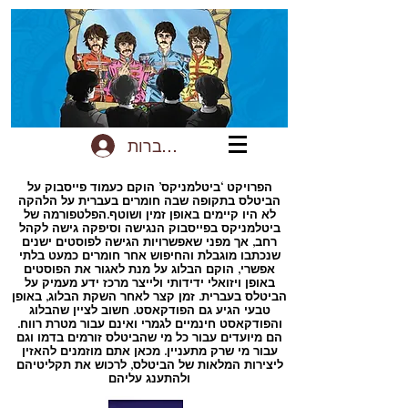
להתחברות
הפרויקט ‘ביטלמניקס’ הוקם כעמוד פייסבוק על
הביטלס בתקופה שבה חומרים בעברית על הלהקה
לא היו קיימים באופן זמין ושוטף.הפלטפורמה של
ביטלמניקס בפייסבוק הנגישה וסיפקה גישה לקהל
רחב, אך מפני שאפשרויות הגישה לפוסטים ישנים
שנכתבו מוגבלת והחיפוש אחר חומרים כמעט בלתי
אפשרי, הוקם הבלוג על מנת לאגור את הפוסטים
באופן ויזואלי ידידותי ולייצר מרכז ידע מעמיק על
הביטלס בעברית. זמן קצר לאחר השקת הבלוג, באופן
טבעי הגיע גם הפודקאסט. חשוב לציין שהבלוג
והפודקאסט חינמיים לגמרי ואינם עבור מטרת רווח.
הם מיועדים עבור כל מי שהביטלס זורמים בדמו וגם
עבור מי שרק מתעניין. מכאן אתם מוזמנים להאזין
ליצירות המלאות של הביטלס, לרכוש את תקליטיהם
ולהתענג עליהם