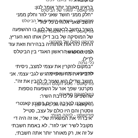
בראיון מאוחר יותר אומר לנון:
פודקאסט - 1969 של הביטלס
“חלק ממני חושד שאני לוזר וחלק ממני 
פודקאסט - השירים הזנוחים של הביטלס
חושב שאני אלוהים כל יכול” .
השיר נחשב לראשון של לנון בו ההשפעה 
פודקאסט - סדרת אלבומי הסולו
של המוסיקה של בוב דילן אותו הוא העריץ, 
פרויקט הסולו של מקרטני
החלה להראות אותותיה בבהירות וזאת עוד 
לפני המפגש הראשון האגדי בין הביטלס 
הביטלס וישראל
לדילן. 
כלי נגינה
“במקום להקרין את עצמי למצב, ניסיתי 
פודקאסט - בריאן אפשטיין
להביע את מה שאני מרגיש לגבי עצמי. אני 
חושב שדילן הוא שעזר לי להבין את זה”. 
פודקאסט - מסע הקסם המסתורי
מקרטני שפך אור על השפעות נוספות 
ביטלמניקס מתארח
שהשפיעו על כתיבת השיר:
“הקשבנו להרבה שירים בסגנון קאנטרי 
פודקאסט - ארבעה גוונים של לבן
ווסטרן והם היו כולם על עצב, סטייל 
פודקאסט - להקה מגומי
‘איבדתי את המשאית שלי’, אז זה היה די 
מקובל לשיר ‘אני לוזר’. לא באמת חשבתי 
על זה אז, רק מאוחר יותר אתה חשבתי, 