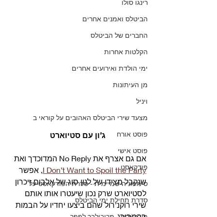
רינגו סולו
הביטלס ואמנים אחרים
החברים של הביטלס
הקלטות אחרות
ימי הולדת ואירועים אחרים
מן העיתונות
ויניל
מצעד שירי הביטלס האהובים על קוראי ב
פוסט אורח
ג’ון עם סטיוארט
פוסט אישי
אם גם אצרף את No Reply המדוכדך ואת 
פודקאסט
I Don’t Want to Spoil the Party
, אפשר 
שנקבל מצידו של לנון סוג של אלבום זיכרון 
סימפוניה שמיימית - סדרת הפודקאסט על
לסטיוארט שרק נכון שיעטרו אותו אותם 
סדרת תחילת ימי הביטלס
שירי רוקנ’רול שהם ביצעו יחדיו על הבמות 
בהמבורג. 
פודקאסט - מריבולבר לפפר