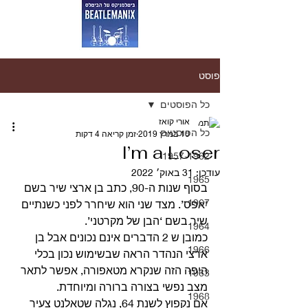
פוסט
כל הפוסטים
אורי קואז
כל הפוסטים
10 במרץ 2019
זמן קריאה 4 דקות
I’m a Loser
1957-1962
עודכן:
31 באוק׳ 2022
1965
בסוף שנות ה-90, כתב בן ארצי שיר בשם 
1967
‘אפס’. מצד שני הוא שיחרר לפני כשנתיים 
שיר בשם ‘הבן של מקרטני’.
1964
כמובן ש 2 הדברים אינם נכונים אבל בן 
1966
ארצי הנהדר הראה שבשימוש נכון בכלי 
היפה הזה שנקרא מטאפורה, אפשר לתאר 
1963
מצב נפשי בצורה ברורה ומיוחדת. 
1968
אם נקפוץ לשנת 64, נגלה שטאלנט צעיר 