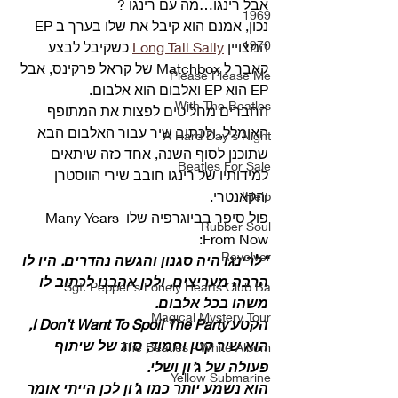
אבל רינגו…מה עם רינגו ?
1969
נכון, אמנם הוא קיבל את שלו בערך ב EP 
1970
המצויין 
Long Tall Sally
 כשקיבל לבצע 
קאבר ל Matchbox של קראל פרקינס, אבל 
Please Please Me
EP הוא EP ואלבום הוא אלבום.
With The Beatles
החברים מחליטים לפצות את המתופף 
האומלל, ולכתוב שיר עבור האלבום הבא 
A Hard Day's Night
שתוכנן לסוף השנה, אחד כזה שיתאים 
Beatles For Sale
למידותיו של רינגו חובב שירי הווסטרן 
והקאנטרי.
Help!
פול סיפר בביוגרפיה שלו Many Years 
Rubber Soul
From Now: 
Revolver
“לרינגו היה סגנון והגשה נהדרים. היו לו 
הרבה מעריצים, ולכן אהבנו לכתוב לו 
Sgt. Pepper's Lonely Hearts Club Ba
משהו בכל אלבום.
Magical Mystery Tour
הקטע I Don’t Want To Spoil The Party, 
הוא שיר קטן וחמוד, סוג של שיתוף 
The Beatles - White Album
פעולה של ג’ון ושלי.
Yellow Submarine
הוא נשמע יותר כמו ג’ון לכן הייתי אומר 