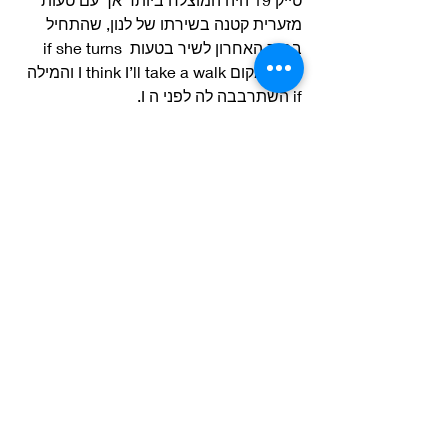
מזערית קטנה בשירתו של לנון, שהתחיל 
בבית האחרון לשיר בטעות if she turns 
out במקום I think I’ll take a walk והמילה 
if השתרבבה לה לפני ה I.
הטעות נכנסה לבסוף למיקס הסופי עקב 
בעיות בהפרדת ערוץ השירה של ג’ון 
מהערוצים האחרים. 
כאן תוכלו לשמוע את מיקס המונו הסופי 
ואת הטעות ב 2:15: 