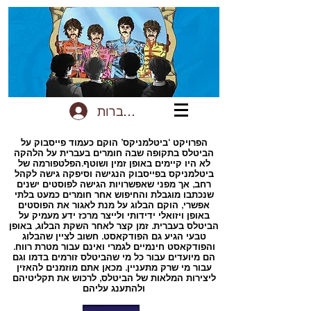
להתחברות
הפרויקט ‘ביטלמניקס’ הוקם כעמוד פייסבוק על
הביטלס בתקופה שבה חומרים בעברית על הלהקה
לא היו קיימים באופן זמין ושוטף.הפלטפורמה של
ביטלמניקס בפייסבוק הנגישה וסיפקה גישה לקהל
רחב, אך מפני שאפשרויות הגישה לפוסטים ישנים
שנכתבו מוגבלת והחיפוש אחר חומרים כמעט בלתי
אפשרי, הוקם הבלוג על מנת לאגור את הפוסטים
באופן ויזואלי ידידותי ולייצר מרכז ידע מעמיק על
הביטלס בעברית. זמן קצר לאחר השקת הבלוג, באופן
טבעי הגיע גם הפודקאסט. חשוב לציין שהבלוג
והפודקאסט חינמיים לגמרי ואינם עבור מטרת רווח.
הם מיועדים עבור כל מי שהביטלס זורמים בדמו וגם
עבור מי שרק מתעניין. מכאן אתם מוזמנים להאזין
ליצירות המלאות של הביטלס, לרכוש את תקליטיהם
ולהתענג עליהם