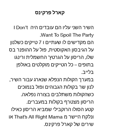
קארל פרקינס
השיר השני עליו הם עובדים היה I Don’t 
Want To Spoil The Party.
הם מקדישים לו שעתיים ו 7 טייקים כשלנון 
על הגיבסון האקוסטית, פול על ההופנר בס 
שלו, הריסון על הגרטץ’ החשמלית ורינגו 
בתופים – כל הטייקים מוקלטים באולפן 
בלייב. 
במערך הקולות הנפלא שנארג עבור השיר, 
לנון שר בקולות הגבוהים ופול בנמוכים 
כשהקולות משתלבים בצורה נפלאה.
הריסון מצטרף בקולות במעברים. 
קטע הסולו הרוקבילי שמביא הריסון כאילו 
ונלקח היישר מ That’s All Right Mama או 
שירים של קארל פרקינס. 