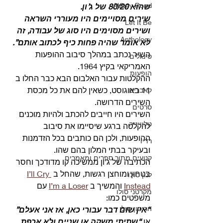
Abbey Road
שהוא 80/20 של ג’ון.
שירים מסויימים היו מעוררי השראה 
Let It Be
ושירים מסוימים היו סוג של עבודה, זה 
Anthology
לא אומר שהיה פחות כיף לכתוב אותם”.
השיר נכתב במהלך סיבוב ההופעות 
סינגלים
האמריקאי בקיץ 1964.
הופעות
ההקלטות עבור האלבום הבא כבר החלו ב 
11 באוגוסט, כשאין להם את כל מכסת 
קאברים
השירים הדרושה.
סרטים
השירים היו חייבים להכתב ולהיות מוכנים 
טלוויזיה
להקלטה ברגע שיסיימו את סיבוב 
ההופעות, ולכן הם כותבים בכל הזדמנות 
רדיו
ובעיקר בבתי המלון בהם שהו. 
קטעים מתוך ספרים ומאמרים
הכתיבה של ג’ון ממשיכה קו מדודכך וחסר 
בטחון ומוחצן רגשות, שהחל ב 
I’ll Cry 
לנון סולו
Instead
 והמשיך ב 
I’m a Loser
 עם 
מקרטני סולו
משפטים כמו:
הריסון סולו
“אין שום דבר עבורי כאן, אז אני אעלם” 
או 
“שתיתי משקה או שניים ולא אכפת 