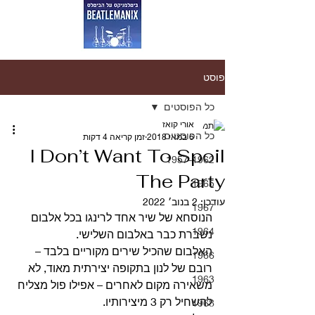
פוסט
כל הפוסטים
אורי קואז
כל הפוסטים
6 במאי 2018
זמן קריאה 4 דקות
I Don’t Want To Spoil
1957-1962
The Party
1965
עודכן:
2 בנוב׳ 2022
1967
הנוסחא של שיר אחד לרינגו בכל אלבום 
1964
נשברת כבר באלבום השלישי.
האלבום שהכיל שירים מקוריים בלבד – 
1966
רובם של לנון בתקופה יצירתית מאוד, לא 
1963
משאירה מקום לאחרים – אפילו פול מצליח 
להשחיל רק 3 מיצירותיו.
1968