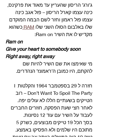
ג’ורג’ הריסון שהעריץ עד מאוד את פרקינס, 
כינה עצמו קארל הריסון – פול אגב כינה 
עצמו פול ראמון וחזר לשם הבמה המוקדם 
שלו באלבום הסולו השני שלו 
RAM 
כשהוא 
מקדיש לו את השיר Ram on: 
Ram on
Give your heart to somebody soon
Right away, right away
מי שאימצו את שם השיר להיות שם 
להקתם, היו כמובן ה’ראמונז’ הנהדרים.
חזרה ל 29 בספטמבר 1964 והקלטות I 
Don’t Want To Spoil The Party – רוב 
הטייקים בשעתיים הללו לא עולים יפה. 
לאחר חצי שעת הפסקה, חוזרים החברים 
לעבוד על השיר עם עוד 12 נסיונות.
בסך הכל 19 טייקים מבוצעים, כשרק 5 
מתוכם היו שלמים ולא הפסיקו באמצע.
טייק 19 היה המוצלח ביותר אך עם טעות 