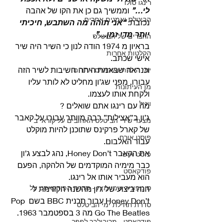
רינגו סולו
לי…”
 וממשיך גם כן את הקו של אהבה 
הביטלס ואמנים אחרים
נכזבת: 
“אני תוהה מה השתבש, חיכיתי 
יותר מדי זמן…”
. 
החברים של הביטלס
בראיון מ 1974 הודה לנון כי השיר היה שיר 
הקלטות אחרות
אישי שכתב.
וכנראה שבאמת היתה חשיבות לשיר הזה 
ימי הולדת ואירועים אחרים
עבורו, מפני שג’ון מחליט לא לותר עליו 
מן העיתונות
ולקחת אותו לעצמו. 
ויניל
מה עם רינגו אתם שואלים ? 
ג’ון ב”אצילות” רבה מוותר עבורו על קאבר 
מצעד שירי הביטלס האהובים על קוראי ב
של קארל פרקינס שתוכנן להיות מוקלט 
פוסט אורח
עבור האלבום.
את הקאבר Honey Don’t, נהג לבצע ג’ון 
פוסט אישי
כבר מימיה המוקדמים של הלהקה, הפעם 
פודקאסט
הוא מעביר אותו אל רינגו. 
סימפוניה שמיימית - סדרת הפודקאסט על
הנה ביצוע של ג’ון מהשנה הקודמת ל 
Honey Don’t עבור תכנית BBC בשם Pop 
סדרת תחילת ימי הביטלס
Go The Beatles מה 3 בספטמבר 1963. 
פודקאסט - מריבולבר לפפר