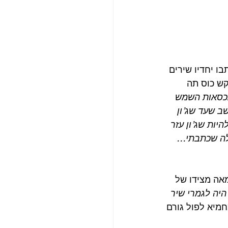
’ון. פול הגיע יום אחד, ביוני 1966, כדי שיכתבו יחדיו שירים 
קש כוס תה 
מכסאות השמש 
ואני חושב שעד שג’ון 
יות שג’ון עזר 
אלה שכתבתי… 
אה מצידו של 
Here, There and Everywher היה לגמרי שיר 
חמיא לפול גורם 