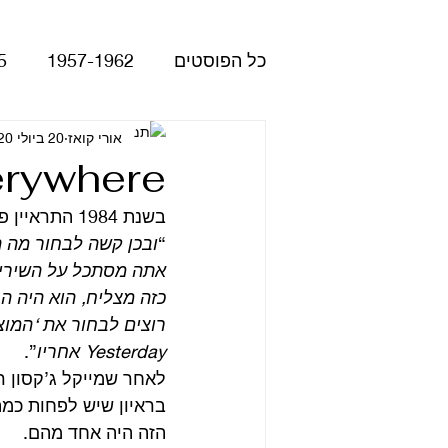
כל הפוסטים
1957-1962
5
Please Please Me
אורי קואז
20 ביולי 2020
atles
erywhere
בשנת 1984 התראיין פול מקרטני ונשאל מה השיר האהוב עליו ביותר מבין אלה שכתב: 
Revolver
Rubber Soul
“
אתה מסתכל על השירים
כזה מצליח, הוא היה ה
The Beatles - White Album
Yesterday אחריו
”. 
הופעות
קאברים
סרטי
בראיון שיש לפחות כמה
הזה היה אחד מהם. 