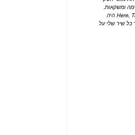
מה ומשקאות. 
שמענו ברקע קסטה של ההקלטות החדשות שלנו והשיר שלי Here, There and Everywhere היה 
 כל שיר שלי על 