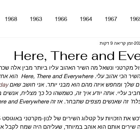
1968
1963
1966
1964
1967
196
זמן קריאה 9 דקות
With The Be
A Hard Day's Night
atles For Sale
Here, There and Ev
stery Tour
Sgt. Pepper's Lonely Hearts Club Ba
ובכן קשה לבחור מה השיר הכי אהוב
 שלך ומחפש איזה מהם הוא מבני יותר. אני חושב שאם 
day
חביב עליי. אתה יודע איך זה, כשמשהו כל כך מצליח, אנשים 
Let It Be
Abbey Road
Yellow Submarine
ם
טלוויזיה
רדיו
קטעים מתוך ספרים ומאמרים
 שירים אותם הוא אוהב במיוחד, שעליהם היה שמח לקבל את 