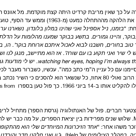
הרה על כך שאין מריבת קרדיט היתה קצת מוקדמת. מל אוונס ה
האנשים היחידים שליוו את הלהקה מההתחלה כמעט (מ-1963) 
ת: “
בזמנו, ניל אספינל ואני שהינו במלון בלונדון. נשארנו ער
וקר, והיינו גמורים. בתשע בבוקר שמענו מהלומות על הדלת 
ר טוב בחורים, חשבנו לבוא לאכול איתכם ארוחת בוקר’. הו, בר
 לי שיר ואני תקוע בו עם שורה’. אז הוא מתיישב, מנגן לנו וש
יימנו עם כל עניין ה”מי כתב כמה”. עכשיו, כשברור מעבר לכ
לקראת הסשן בו התחילו להקליט אותו 
טער חברים. פול של האנתולוגיה (גרסת הספר) מתחיל לריב
Many years from now. שלוש שנים מפרידות בין יציאת הספרים, על מה כבר 
וכר משהו אחר: “
אחד הזיכרונות המיוחדים שלי הוא מהתקופה 
באוברטאורן שבאוסטריה, במהלך הצילומים של Help!. ג’ון ואני ח