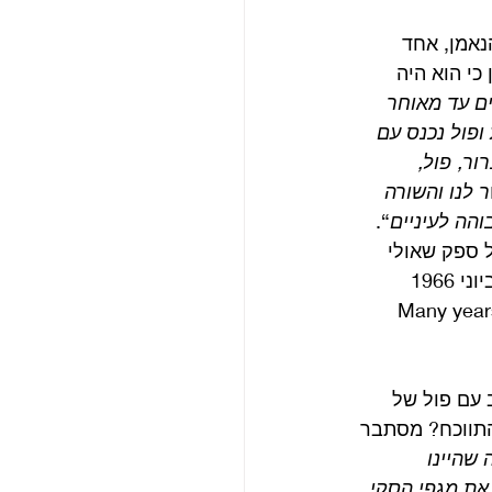
נאמן, אחד 
וממש עד הסוף, טוען כי הוא היה 
ים עד מאוחר 
ופול נכנס עם 
ור, פול, 
ר לנו והשורה 
“. 
ל ספק שאולי 
פול כתב הכל, אולי את הרוב ואולי 80 אחוז, כל שנשאר הוא להסכים כי השיר נכתב ביוני 1966 
ב-14 ביוני 1966. כך פול טען בספרו Many years from 
 עם פול של 
יש להתווכח? מסתבר 
שהיינו 
לקנו חדר והורדנו את מגפי הסקי 