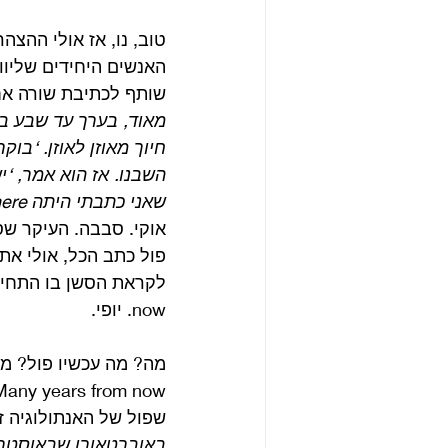
טוב, נו, אז אולי ההצ
שותף לכתיבת שורה אח
מאוד, בערך עד שבע בב
חיוך מאוזן לאוזן. ‘בוק
השבנו. אז הוא אמר, ‘יש
שאני כתבתי היתה watching her eyes, hoping I’m always there. יש לי מודעות גבוהה לעיניים
אוקי. סבבה. העיקר שס
now. יופי.
מה? מה עכשיו פול? מצ
שפול של האנתולוגיה ז