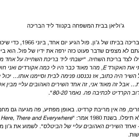
ג’וליאן בבית המשפחה בקנווד ליד הבריכה
השיר נכתב על שפת הבריכה בביתו של ג
. אתם לא מצפים שדבר פעוט כזה ירפה את ידיו של פול. הוא בי
ו לצד בריכת השחיה. “
ישבתי ליד בריכת השחייה על אחד 
עם הגיטרה שלי ופרטתי את האקורד E, מהר מאוד כבר היו לי כמה אקורדים 
שיר היה כתוב, אז נכנסנו פנימה לבית וסיימנו אותו… יכול לה
… אבל זה מאוד אני, זה אחד השירים האהובים עליי מבין 
ב הקרדיט לכתיבה פה. נאמר 80-20
“.
רים, פה אין מריבת קרדיט. באופן מפתיע, פה מגיעה גם מחמ
ו. בשנת 1980 אמר: “
e
– ואחד השירים האהובים עליי של הביטלס
“. לשמוע את ג’ון מ
ות.