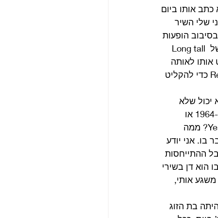
א כתב אותו ביום 
ת, יש לומר כי לאוזני שלי השיר 
קשר, הביטלס היו בסיבוב הופעות 
ביוני 1964, אחר כך סיימו במהרה להקליט את האלבום Hard days night והאי.פי. של Long tall 
ט אותו לאותה 
קלטת דמו. ונניח שזה קרה, ושניהם כל כך אהבו את השיר, אז למה חיכו עד לRevolver כדי להקליט 
 יכול שלא 
לחשוב איזה שיר היה בקלטת ההיא שלנון כל כך אהב. בלדה של מקרטני שנכתבה ב-1964 או 
תחילת 1965 ולדעתו היתה טובה יותר מכל השירים שלו באותה קלטת דמו. Yesterday? ממה 
בו. אני יודע 
י ביותר של מקרטני באלבום Help! הוא I’ve just seen a face. אבל ההתייחסות 
ה של לנון לשיר, או לפחות היחידה שאני מכיר, היא בראיון המפורסם מ-1980 בו הוא דן בשירי 
משגע אותי, 
יתה בת הזוג 