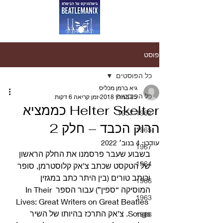
פוסט
כל הפוסטים
גיא ברמן מכליס
כל הפוסטים
25 במרץ 2018
זמן קריאה 6 דקות
Helter Skelter כממציא
1957-1962
הרוק הכבד – חלק 2
1965
עודכן:
4 בנוב׳ 2022
1967
בשבוע שעבר פרסמנו את החלק הראשון 
1964
של הטקסט שכתב צ’אק קלוסטרמן, סופר 
וכותב טורים (בין היתר כתב במגזין 
1966
המוסיקה “ספין”) עבור הספר In Their 
1963
Lives: Great Writers on Great Beatles 
Songs. צ’אק התרכז בהיותו של השיר 
1968