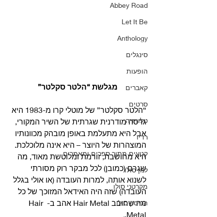
Abbey Road
Let It Be
Anthology
סינגלים
הופעות
מגלשת “הלטר סקלטר”
קאברים
סרטים
“הלטר סקלטר” של מוטלי קרו מ-1983 היא 
טלוויזיה
גרסה מודרנית שגרתית של השיר המקורי, 
אבל היא מתעלמת באופן מובהק מכוונותיו 
רדיו
המוצהרות של היוצר – היא אינה מלוכלכת. 
קטעים מתוך ספרים ומאמרים
היא מחושבת, זורמת ומלוטשת מאוד, מה 
שגרם (כמובן) לכל מבקר רוק מסורתי 
לנון סולו
לשנוא אותה, למרות העובדה (או אולי בגלל 
מקרטני סולו
העובדה) שזה היה האידאל המזוכך של כל 
מה שחובב Hair Metal אהב ב- Hair 
הריסון סולו
Metal. 