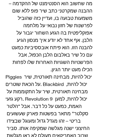
מה שחשוב הוא הסנטימנט של ההקדמה – 
ההבנה שמקרטני כתב שיר פופ ללא שום 
משמעות טבועה בו, ועדיין כזה שהוביל 
לפרשנות של חזון נבואי על מלחמה 
אפוקליפטית בה הגזע השחור יגבור על 
הלבן. אף אחד לא יודע איך מנסון הגיע 
להבנה הזו. הוא פיתח אובססיביות כמעט 
עם כל שיר באלבום הלבן הכפול, אבל 
הפרשנויות השגויות האחרות שלו לפחות 
הכילו מעט יותר הגיון. 
Piggies יכול להיות, מבחינה תאורטית, שיר 
על הכאת שוטרים. Blackbird יכול להיות, 
מבחינה תאורטית, שיר על התקוממות על 
רקע גזעי. Revolution 9 יכול להיות, למען 
האמת, כמעט על כל דבר. אבל “הלטר 
סקלטר” מתאר בפשטות פארק שעשועים 
בריטי – זהו מגדל גדול ומעוגל שבצידו 
החיצוני ישנה מגלשה שמקיפה אותו. סביר 
שרוב האמריקאים מעולם לא ראו מגלשת 