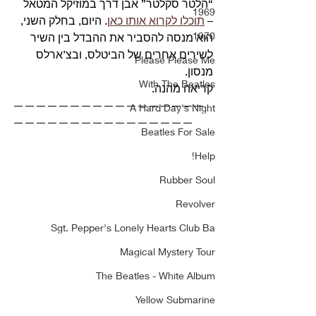
“הלטר סקלטר” אבן דרך במוזיקל המטאל 
1969
– 
תוכלו לקרוא אותו כאן
. היום, בחלק השני, 
1970
הוא מנסה להסביר את ההבדל בין השיר 
לשירים אחרים של הביטלס, ובצ’ארלס 
Please Please Me
מנסון.
With The Beatles
קריאה מהנה. 
—————————————————
A Hard Day's Night
———————————————— 
Beatles For Sale
Help!
Rubber Soul
Revolver
Sgt. Pepper's Lonely Hearts Club Ba
Magical Mystery Tour
The Beatles - White Album
Yellow Submarine