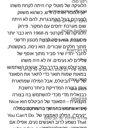
רינגו סולו
הלוגיקה של מוטלי קרו היתה לקחת משהו 
הביטלס ואמנים אחרים
ישן ולמכור אותו כחדש, כשהוא משווק 
לצעירים בגיל ההתבגרות, להם לא היתה 
החברים של הביטלס
שום מערכת יחסים עם המקור. פירוק 
הקלטות אחרות
הלוגיקה של מקרטני מ-1968 היא כבר יותר 
מסובכת. הוא ניסה לבנות מנגנון חדשני 
ימי הולדת ואירועים אחרים
מתוך חלקים שבורים. הוא ניסה, בעקשנות, 
מן העיתונות
לחבר יחדיו שיר סביר מתוך אוסף של 
ויניל
צלילים לא נעימים. זה לא היה משהו 
שהביטלס עשו בדרך כלל. אנשים השתמשו 
מצעד שירי הביטלס האהובים על קוראי ב
במאות שמות תואר כדי לתאר את הסאונד 
פוסט אורח
של שירי הביטלס, אבל המילה שמתארת 
אותן בצורה המדוייקת ביותר נחשבת 
פוסט אישי
כבנאלית מדי מכדי להשתמש בה בצורה 
פודקאסט
מקצועית – הסאונד של הביטלס הוא Nice 
(אני אשתמש בהמשך ברשותכם במילה 
סימפוניה שמיימית - סדרת הפודקאסט על
“נעים”). החלק האמצעי של You Can’t Do 
סדרת תחילת ימי הביטלס
That נשמע לרוב האנשים נעים, אפילו אם 
פודקאסט - מריבולבר לפפר