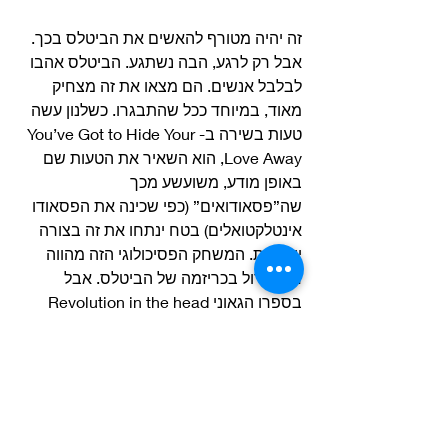
זה יהיה מטורף להאשים את הביטלס בכך. 
אבל רק לרגע, הבה נשתגע. הביטלס אהבו 
לבלבל אנשים. הם מצאו את זה מצחיק 
מאוד, במיוחד ככל שהתבגרו. כשלנון עשה 
טעות בשירה ב-You’ve Got to Hide Your 
Love Away, הוא השאיר את הטעות שם 
באופן מודע, משועשע מכך 
שה”פסאודואים” (כפי שכינה את הפסאודו 
אינטלקטואלים) בטח ינתחו את זה בצורה 
יומרנית. המשחק הפסיכולוגי הזה מהווה 
חלק גדול בכריזמה של הביטלס. אבל 
בספרו הגאוני Revolution in the head 
שיצא ב-1994, ההיסטוריון איאן מקדונלד 
מעלה נקודה מוזרה ונבונה מאוד על הסכנות 
שבבלבול אנשים באופן מכוון: ההשפעה 
הגדולה כל כך של הביטלס, העלתה את 
הסיכון בכל דבר שהם עשו. “[הביטלס] 
החלו לקבל ארועים מקריים… כקבילים 