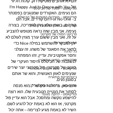
הם לא אוהבים מוסיקת רוק. קולות הליווי 
של I’m Happy Just to Dance with You 
פודקאסט - 1969 של הביטלס
הם נעימים. האקורדים שמנוגנים בפסנתר 
פודקאסט - השירים הזנוחים של הביטלס
ב- For No One הם קודרים, אבל הם 
קודרים, באופן שלא ניתן להפריכה, בצורה 
פודקאסט - סדרת אלבומי הסולו
נעימה. אני מבין שזה נראה מטופש להצביע 
פרויקט הסולו של מקרטני
על זה, ואני מבין ששום עורך מגזין לעולם לא 
הביטלס וישראל
יתן למבקר להשתמש במילה Nice כדי 
לתאר את הסאונד של משהו. זה עצלני 
כלי נגינה
וחסר אפקטיביות. עדיין, זהו המפתח 
פודקאסט - בריאן אפשטיין
לנשגבות של הביטלס והיסוד העיקרי של 
סגנונו של מקרטני: פול מקרטני יוצר שירים 
פודקאסט - מסע הקסם המסתורי
שנעימים לאוזן האנושית, והוא שר אותם 
ביטלמניקס מתארח
בסגנון נעים. 
והנה כאן, ב”הלטר סקלטר”, הוא מנסה 
פודקאסט - ארבעה גוונים של לבן
לסתור את הנטייה הטבעית שלו. הוא רוצה 
פודקאסט - להקה מגומי
להישמע נוקשה ומתסכל. אבל הוא עדיין פול 
מקרטני, אז הוא לא באמת יכול להגיע לשם. 
השיר לא באמת מגיע לצרימה – אתה יכול 