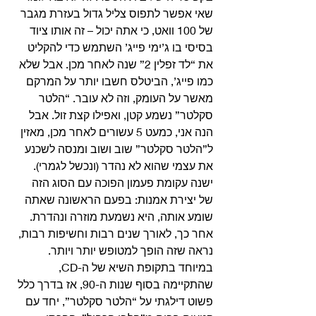
שאי אפשר לתפוס צליל גדול בעזרת מגבר 
של 100 וואט, כי אתה יכול – זה אותו ציוד 
בסיסי בו ג’ימי פייג’ השתמש כדי להקליט 
את “לד זפלין 2” שנה לאחר מכן. אבל שלא 
כמו פייג’, הביטלס חשבו יותר על המרקם 
מאשר על העומק, וזה לא עובר. “הלטר 
סקלטר” נשמע קטן, ואפילו קצת זול. אבל 
הנה אני, כמעט 5 עשורים לאחר מכן, מאזין 
ל”הלטר סקלטר” שוב ושוב ומנסה לשכנע 
את עצמי שהוא לא נהדר (ונכשל לגמרי). 
ישנה עקומת פעמון הפוכה עם הסוג הזה 
של יצירת אמנות: בפעם הראשונה שאתה 
שומע אותה, היא נשמעת מוזרה ונהדרת. 
אחר כך, לאורך שנים רבות וחשיפות רבות, 
נראה שזה הופך למטופש יותר ויותר. 
במיוחד בתקופת השיא של ה-CD, 
שהתקיימה בסוף שנות ה-90, אז בדרך כלל 
פשוט דילגתי על “הלטר סקלטר”, יחד עם 