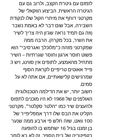
לזמזם עם גיטרת הקצב, ולרוב גם עם 
הגיטרה הראשית. הביצוע הווקאלי של 
מקרטני דוחף את מיתרי הקול שלו לנקודת 
השבירה, אבל שום דבר לא באמת נשבר 
(וזה גם תמיד נראה שג’ון היה צריך לשיר 
את השיר, בכל מקרה). הרבה ממה 
שמקרטני מזהה כ”מלוכלך ואגרסיבי” הוא 
פשוט חוסר ארגון וחוסר שגרתיות – השיר 
מתחיל מהאמצע, לתופים אין סווינג, ויש 3 
פייד אאוטים טריפיים לקראת הסוף 
שמרגישים קלישאתיים, אם אתה לא על 
סמים. 
חשוב יותר, יש את הדילמה הטכנולוגית: 
האולפנים של 1968 לא היו מוכנים לתפוס 
ולהעצים שיר כמו “הלטר סקלטר”. מקרטני 
הקליט את הבס שלו דרך אמפליפייר של 
100 וואט, שזה חלש פי ארבע ממה שנער 
בן זמננו בגיל 16 ישתמש בו להופעה 
בקפיטריה של בית הספר. זה לא בא לומר 