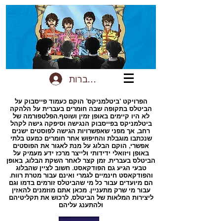
להתחברות
הפרויקט ‘ביטלמניקס’ הוקם כעמוד פייסבוק על
הביטלס בתקופה שבה חומרים בעברית על הלהקה
לא היו קיימים באופן זמין ושוטף.הפלטפורמה של
ביטלמניקס בפייסבוק הנגישה וסיפקה גישה לקהל
רחב, אך מפני שאפשרויות הגישה לפוסטים ישנים
שנכתבו מוגבלת והחיפוש אחר חומרים כמעט בלתי
אפשרי, הוקם הבלוג על מנת לאגור את הפוסטים
באופן ויזואלי ידידותי ולייצר מרכז ידע מעמיק על
הביטלס בעברית. זמן קצר לאחר השקת הבלוג, באופן
טבעי הגיע גם הפודקאסט. חשוב לציין שהבלוג
והפודקאסט חינמיים לגמרי ואינם עבור מטרת רווח.
הם מיועדים עבור כל מי שהביטלס זורמים בדמו וגם
עבור מי שרק מתעניין. מכאן אתם מוזמנים להאזין
ליצירות המלאות של הביטלס, לרכוש את תקליטיהם
ולהתענג עליהם