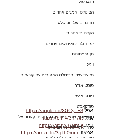
רינגו סולו
הביטלס ואמנים אחרים
החברים של הביטלס
הקלטות אחרות
ימי הולדת ואירועים אחרים
מן העיתונות
ויניל
מצעד שירי הביטלס האהובים על קוראי ב
פוסט אורח
פוסט אישי
פודקאסט
אפל 
https://apple.co/3GCyLE3
סימפוניה שמיימית - סדרת הפודקאסט על
גוגל
https://bit.ly/3lrFAjs
דיזר 
https://bit.ly/37Bbtje
סדרת תחילת ימי הביטלס
אמאזון 
https://amzn.to/3gTL0mm
פודקאסט - מריבולבר לפפר