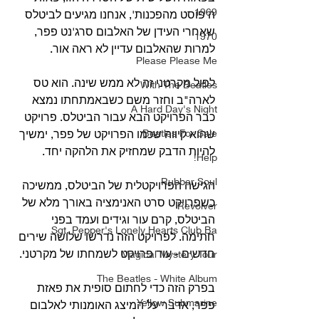
1969
ה'פוסט מהפכנות', אנחנו מגיעים לביטלס 
שאחרי העידן של האלבום סרג'נט פפר, 
1970
למרות שהאלבום עדיין לא ראה אור.
Please Please Me
לפול מקרטני זה לא ממש שינה. הוא טס 
With The Beatles
לארה"ב וחזר משם כשבאמתחתו נמצא 
A Hard Day's Night
כבר הפרויקט הבא עבור הביטלס. פרויקט 
Beatles For Sale
שהוא קיווה שכמו הפרויקט של פפר, ימשיך 
להיות הדבק שמחזיק את הלהקה יחד.
Help!
Rubber Soul
הגישה הפרויקטלית של הביטלס, ממשיכה 
כשפרויקט סרט האנימציה באורך מלא של 
Revolver
הביטלס, קרם עור וגידים ועמד בפני 
Sgt. Pepper's Lonely Hearts Club Ba
חתימה. לפרויקט הזה נדרשו שלושה שירים 
חדשים - עוד פרויקט לשמחתו של מקרטני.
Magical Mystery Tour
The Beatles - White Album
בפרק הזה כדי לחתום סופית את פאזת 
Yellow Submarine
פפר, אדבר על המיצג האומנותי לאלבום 