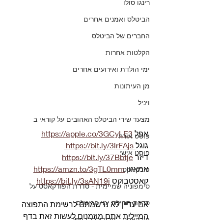
רינגו סולו
הביטלס ואמנים אחרים
החברים של הביטלס
הקלטות אחרות
ימי הולדת ואירועים אחרים
מן העיתונות
ויניל
מצעד שירי הביטלס האהובים על קוראי ב
אפל 
https://apple.co/3GCyLE3
פוסט אורח
גוגל
 https://bit.ly/3lrFAjs 
פוסט אישי
דיזר 
https://bit.ly/37Bbtje
אמאזון 
https://amzn.to/3gTL0mm
פודקאסט
קאסטבוקס 
https://bit.ly/3sAN19i
סימפוניה שמיימית - סדרת הפודקאסט על
סדרת תחילת ימי הביטלס
אם עדיין לא נרשמתם לרשימת התפוצה 
המיילית אתם מוזמנים לעשות זאת בדף 
פודקאסט - מריבולבר לפפר