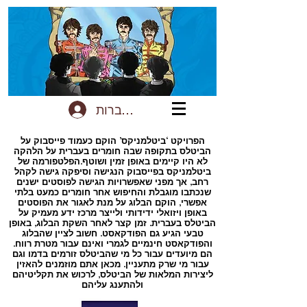
להתחברות
הפרויקט ‘ביטלמניקס’ הוקם כעמוד פייסבוק על
הביטלס בתקופה שבה חומרים בעברית על הלהקה
לא היו קיימים באופן זמין ושוטף.הפלטפורמה של
ביטלמניקס בפייסבוק הנגישה וסיפקה גישה לקהל
רחב, אך מפני שאפשרויות הגישה לפוסטים ישנים
שנכתבו מוגבלת והחיפוש אחר חומרים כמעט בלתי
אפשרי, הוקם הבלוג על מנת לאגור את הפוסטים
באופן ויזואלי ידידותי ולייצר מרכז ידע מעמיק על
הביטלס בעברית. זמן קצר לאחר השקת הבלוג, באופן
טבעי הגיע גם הפודקאסט. חשוב לציין שהבלוג
והפודקאסט חינמיים לגמרי ואינם עבור מטרת רווח.
הם מיועדים עבור כל מי שהביטלס זורמים בדמו וגם
עבור מי שרק מתעניין. מכאן אתם מוזמנים להאזין
ליצירות המלאות של הביטלס, לרכוש את תקליטיהם
ולהתענג עליהם