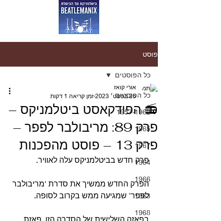
פוסט
כל הפוסטים
אורי קואז
כל הפוסטים
26 בספט׳ 2023
זמן קריאה 1 דקות
📻 הפודקאסט ביטלמניקס –
1957-1962
פרק 89: מריבולבר לפפר –
1965
פרק 13 – פוסט מהפכנות
1967
פרק חדש בביטלמניקס עלה לאוויר.
1964
1966
הפרק החדש ממשיך את סדרת 'מריבולבר 
לפפר' שמגיעה ממש בקרוב לסופה.
1963
1968
בפאזה השלישית של הסדרה הזו, פאזת 