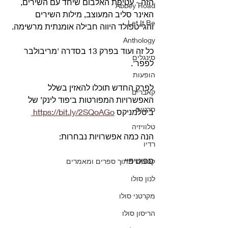
הזה - עטיפת האלבום שיחד עם השירים, 
Abbey Road
האינר סליב המעוצב, מילות השירים 
Let It Be
והגייטפולד היווה חבילה אומנתית מרשימה.
Anthology
כל זה ועוד בפרק 13 בסדרה 'מריבולבר 
סינגלים
לפפר'.
הופעות
לפרק החדש תוכלו להאזין בשלל 
קאברים
האפשרויות המפורטות ב‘פוד לינק’ של 
סרטים
ביטלמניקס 
https://bit.ly/2SQoAGo 
טלוויזיה
הנה כמה אפשרויות נבחרות:     
רדיו
ספוטיפיי 
קטעים מתוך ספרים ומאמרים
לנון סולו
מקרטני סולו
הריסון סולו