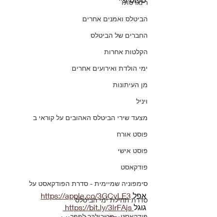
רינגו סולו
הביטלס ואמנים אחרים
החברים של הביטלס
הקלטות אחרות
ימי הולדת ואירועים אחרים
מן העיתונות
ויניל
מצעד שירי הביטלס האהובים על קוראי ב
פוסט אורח
פוסט אישי
פודקאסט
סימפוניה שמיימית - סדרת הפודקאסט על
אפל 
https://apple.co/3GCyLE3
סדרת תחילת ימי הביטלס
גוגל
 https://bit.ly/3lrFAjs 
פודקאסט - מריבולבר לפפר