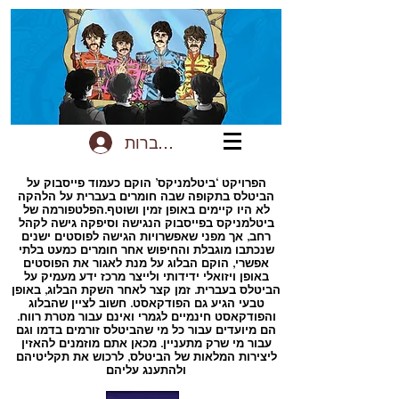
להתחברות
הפרויקט ‘ביטלמניקס’ הוקם כעמוד פייסבוק על
הביטלס בתקופה שבה חומרים בעברית על הלהקה
לא היו קיימים באופן זמין ושוטף.הפלטפורמה של
ביטלמניקס בפייסבוק הנגישה וסיפקה גישה לקהל
רחב, אך מפני שאפשרויות הגישה לפוסטים ישנים
שנכתבו מוגבלת והחיפוש אחר חומרים כמעט בלתי
אפשרי, הוקם הבלוג על מנת לאגור את הפוסטים
באופן ויזואלי ידידותי ולייצר מרכז ידע מעמיק על
הביטלס בעברית. זמן קצר לאחר השקת הבלוג, באופן
טבעי הגיע גם הפודקאסט. חשוב לציין שהבלוג
והפודקאסט חינמיים לגמרי ואינם עבור מטרת רווח.
הם מיועדים עבור כל מי שהביטלס זורמים בדמו וגם
עבור מי שרק מתעניין. מכאן אתם מוזמנים להאזין
ליצירות המלאות של הביטלס, לרכוש את תקליטיהם
ולהתענג עליהם