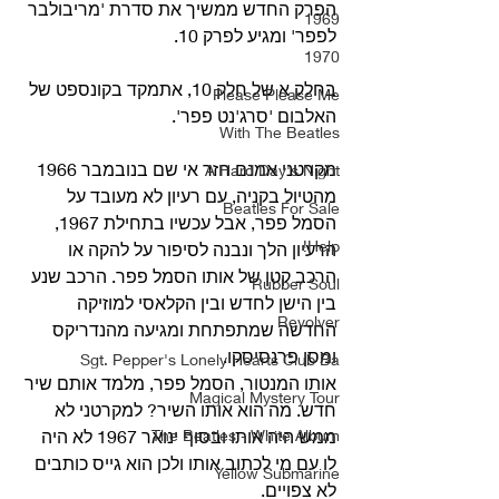
הפרק החדש ממשיך את סדרת 'מריבולבר 
1969
לפפר' ומגיע לפרק 10.
1970
בחלק א של חלק 10, אתמקד בקונספט של 
Please Please Me
האלבום 'סרג'נט פפר'.
With The Beatles
מקרטני אמנם חזר אי שם בנובמבר 1966 
A Hard Day's Night
מהטיול בקניה, עם רעיון לא מעובד על 
Beatles For Sale
הסמל פפר, אבל עכשיו בתחילת 1967, 
Help!
הרעיון הלך ונבנה לסיפור על להקה או 
הרכב קטן של אותו הסמל פפר. הרכב שנע 
Rubber Soul
בין הישן לחדש ובין הקלאסי למוזיקה 
Revolver
החדשה שמתפתחת ומגיעה מהנדריקס 
ומסן פרנסיסקו. 
Sgt. Pepper's Lonely Hearts Club Ba
אותו המנטור, הסמל פפר, מלמד אותם שיר 
Magical Mystery Tour
חדש. מה הוא אותו השיר? למקרטני לא 
The Beatles - White Album
ממש היה אותו ובסוף ינואר 1967 לא היה 
לו עם מי לכתוב אותו ולכן הוא גייס כותבים 
Yellow Submarine
לא צפויים.