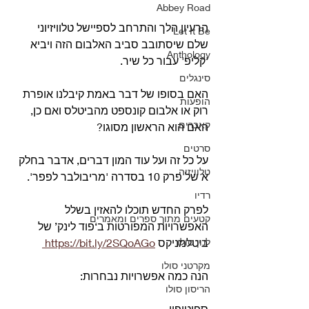
Abbey Road
הרעיון הלך והתרחב לספיישל טלוויזיוני 
Let It Be
שלם שיסתובב סביב האלבום הזה ויביא 
Anthology
'קליפ' עבור כל שיר.
סינגלים
האם בסופו של דבר באמת קיבלנו אופרת 
הופעות
רוק או אלבום קונספט מהביטלס ואם כן, 
קאברים
האם הוא הראשון מסוגו?
סרטים
על כל זה ועל עוד המון דברים, אדבר בחלק 
טלוויזיה
א של פרק 10 בסדרה 'מריבולבר לפפר'.
רדיו
לפרק החדש תוכלו להאזין בשלל 
קטעים מתוך ספרים ומאמרים
האפשרויות המפורטות ב‘פוד לינק’ של 
לנון סולו
ביטלמניקס 
https://bit.ly/2SQoAGo 
מקרטני סולו
הנה כמה אפשרויות נבחרות:     
הריסון סולו
ספוטיפיי 