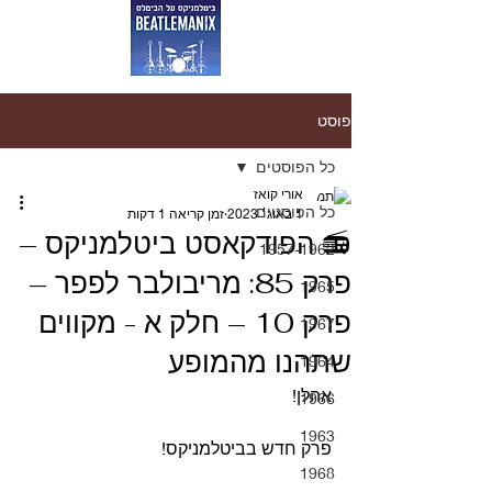
פוסט
כל הפוסטים
אורי קואז
כל הפוסטים
1 באוג׳ 2023
זמן קריאה 1 דקות
📻 הפודקאסט ביטלמניקס –
1957-1962
פרק 85: מריבולבר לפפר –
1965
פרק 10 – חלק א - מקווים
1967
שתהנו מהמופע
1964
אהלן!
1966
1963
פרק חדש בביטלמניקס!
1968