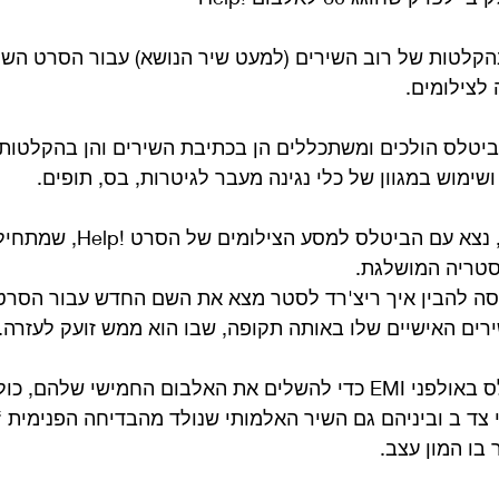
קלטות של רוב השירים (למעט שיר הנושא) עבור הסרט השנ
לצילומים.
ביטלס הולכים ומשתכללים הן בכתיבת השירים והן בהקלטות 
ימוש במגוון של כלי נגינה מעבר לגיטרות, בס, תופים.
בחלק ב, הפרק החדש, נצא עם הביט
טריה המושלגת.
ננסה להבין איך ריצ'רד לסטר מצא את השם החדש עבור הסרט
רים האישיים שלו באותה תקופה, שבו הוא ממש זועק לעזרה.
נמשיך להצטרף לביטלס באולפני EMI כדי להשלים את האלבום החמישי ש
י צד ב וביניהם גם השיר האלמותי שנולד מהבדיחה הפנימית “
בו המון עצב.