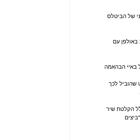
י של הביטלס 
באולפן עם 
לס למסע הצילומים של הסרט !Help, שמתחיל באיי הבהאמה 
 שהוביל לכך 
להם, כולל הקלטת שיר 
ביצים 