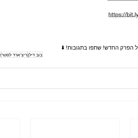
https://bit.
 הפרק החדש! שתפו בתגובות! ⬇️
בוב דילן
ריצ'ארד לסטר
א