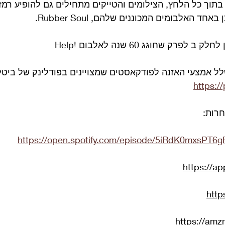
בתוך כל הלחץ, הצילומים והטייקים מתחילים גם להופיע רמזי
 האלבומים המכוננים שלהם, Rubber Soul.
פרק שחוגג 60 שנה לאלבום !Help
לל אמצעי האזנה לפודקאסטים שמצויינים בפודלינק של ביטל
https:/
חרות:
https://open.spotify.com/episode/5iRdK0mxsPT
https://a
http
https://am