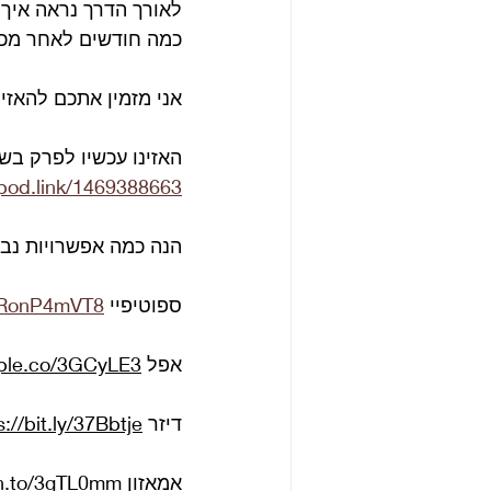
לאורך הדרך נראה איך 
כמה חודשים לאחר מכן באחד
אני מזמין אתכם להאזין לחלק ב ל
האזינו עכשיו לפרק בש
/pod.link/1469388663
הנה כמה אפשרויות נב
ספוטיפיי 
6gRonP4mVT8
אפל 
pple.co/3GCyLE3
דיזר 
s://bit.ly/37Bbtje
אמאזון 
zn.to/3gTL0mm