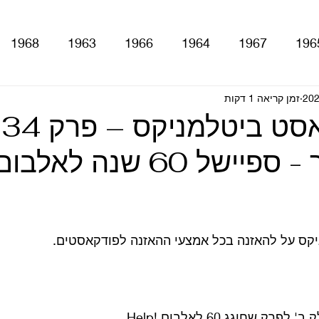
1968
1963
1966
1964
1967
196
זמן קריאה 1 דקות
With The Be
A Hard Day's Night
atles For Sale
עזרה בדרך - ספיישל 60 שנה 
stery Tour
Sgt. Pepper's Lonely Hearts Club Ba
Let It Be
Abbey Road
Yellow Submarine
ס על להאזנה בכל אמצעי ההאזנה לפודקאסטים.
ם
טלוויזיה
רדיו
קטעים מתוך ספרים ומאמרים
 שחוגג 60 לאלבום !Help 