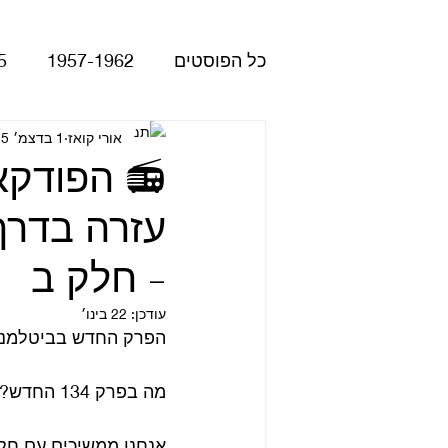
כל הפוסטים
1957-1962
5
Please Please Me
אורי קואז
1 בדצמ׳ 2025
atles
Revolver
Rubber Soul
- חלק ב
The Beatles - White Album
עודכן:
22 בינו׳
הפרק החדש בביטלמניק
הופעות
קאברים
סרטי
מה בפרק 134 החדש?
אנחנו ממשיכים עם חלק ב' לפרק