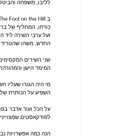
לליבו, משפחה והביטל
ועל ערבי השירה ליד הפ
החדש, משהו שהטריד את
שני השירים המקסימים 
המימד הישן והמהורהר ל
מי היה הגורו שעליו ח
השפיע על הכותרת של Your Mother Should Know 
על הכל ועוד אדבר בפר
לפודקאסטים שמצויינים
הנה כמה אפשרויות נב