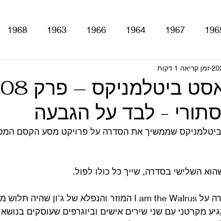
1968
1963
1966
1964
1967
196
זמן קריאה 1 דקות
With The Be
A Hard Day's Night
atles For Sale
ורי - לבד על הגבעה
stery Tour
Sgt. Pepper's Lonely Hearts Club Ba
יטלמניקס שממשיך את הסדרה על פרויקט מסע הקסם המסת
Let It Be
Abbey Road
Yellow Submarine
ם
טלוויזיה
רדיו
קטעים מתוך ספרים ומאמרים
אחרי הפרק השני בסדרה על I am the Walrus המוזר והנפלא של ג'ון שהי
גיע מקרטני עם שני שירים אישים וביוגרפים שעוסקים בנושאי