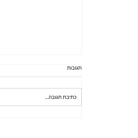
תגובות
כתיבת תגובה...
📻 הפודקאסט ביטלמניקס –
פרק 148 - להקה מגומי | סדרה
על האלבום ראבר סול | פרק 8