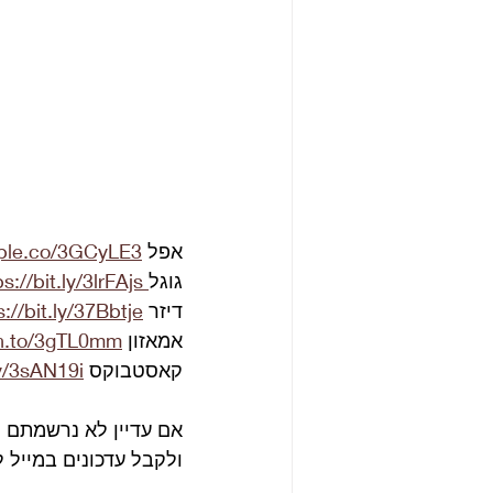
אפל 
pple.co/3GCyLE3
גוגל
s://bit.ly/3lrFAjs
דיזר 
s://bit.ly/37Bbtje
אמאזון 
zn.to/3gTL0mm
קאסטבוקס 
ly/3sAN19i
אם עדיין לא נרשמתם 
ולקבל עדכונים במייל 