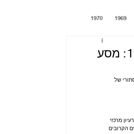
1970
1969
Help!
Be
📻 הפודקאסט ביטלמניקס – פרק 108: מסע
Magical My
ורי של 
Anthology
סינגלים
ה תלוש מרעיון מרכזי 
ם הקרובים 