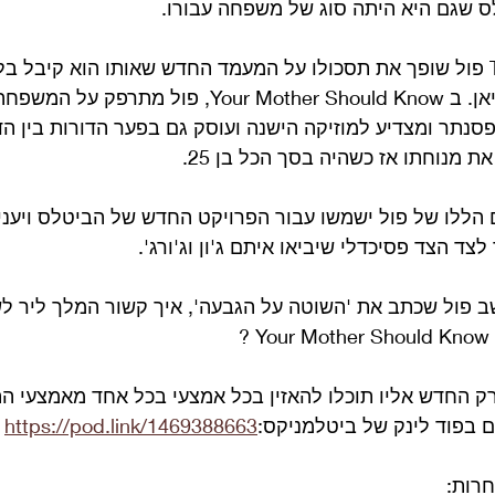
ס שגם היא היתה סוג של משפחה עבורו.
ב The Fool on the Hill פול שופך את תסכולו על המעמד החדש שאותו הוא קיב
כורחו, המחליף של בריאן. ב Your Mother Should Know, פ
סנתר ומצדיע למוזיקה הישנה ועוסק גם בפער הדורות בין הדו
 מנוחתו אז כשהיה בסך הכל בן 25.
הללו של פול ישמשו עבור הפרויקט החדש של הביטלס ויעניק
צד הצד פסיכדלי שיביאו איתם ג'ון וג'ורג'.
שב פול שכתב את 'השוטה על הגבעה', איך קשור המלך ליר לש
?
ק החדש אליו תוכלו להאזין בכל אמצעי 
בכל אחד מאמצעי הה
 בפוד לינק של ביטלמניקס:
https://pod.link/1469388663
חרות: