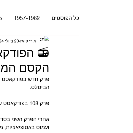
כל הפוסטים
1957-1962
5
Please Please Me
אורי קואז
29 ביולי 2024
atles
הקסם המסת
Revolver
Rubber Soul
פרק חדש בפודקאסט ב
הביטלס.
The Beatles - White Album
פרק 108 בפודקאסט שהוא השלישי בסדרה, שייך כל כולו לפול.
הופעות
קאברים
סרטי
ועמוס באסוציאציות, מ