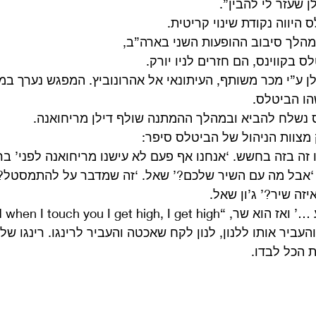
 שעזר לי להבין”. 
 היווה נקודת שינוי קריטית. 
 בקווינס, הם חזרים לניו יורק.
 ע”י מכר משותף, העיתונאי אל אהרונוביץ. המפגש נערך במלו
הו הביטלס.
נס נשלח להביא ובמהלך ההמתנה שולף דילן מריחואנה. 
מצוות הניהול של הביטלס סיפר:
זה בזה בחשש. ‘אנחנו אף פעם לא עישנו מריחואנה לפני’ ברי
. ‘אבל מה עם השיר שלכם?’ שאל. ‘זה שמדבר על להתמסטל?
יזה שיר?’ ג’ון שאל.
and when I touch you I get high, I…”. 
והעביר אותו ללנון, לנון לקח שאכטה והעביר לרינגו. רינגו של
 הכל לבדו. 