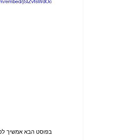
com/embed/jSlZvfsWdOc
בפוסט הבא אמשיך לסקו