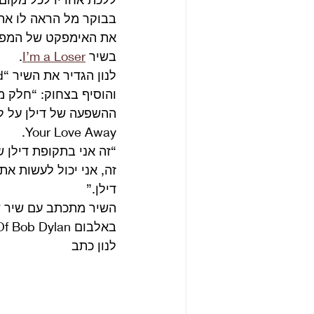
בבוקר מל הראה לו את המח
את האימפקט של המפגש
בשיר 
I’m a Loser
.
לנון הגדיר את השיר “me in my Dylan period”.
והוסיף בצחוק: “חלק מ
Your Love Away. 
“זה אני בתקופת דילן 
זה, אני יכול לעשות את
דילן.” 
באלבום Another Side Of Bob Dylan מ 1964. 
לנון כתב 