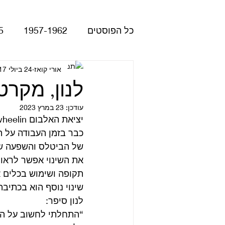
כל הפוסטים
1957-1962
5
Please Please Me
אורי קואז
24 ביולי 2017
atles
לנון, מקרטנ
עודכן:
23 במרץ 2023
Revolver
Rubber Soul
יציאת האלבום Freewheelin שהיה השני של רוברט צימרמן הלוא הוא בוב דילן, מכה גם בביטלס.
של הביטלס והשפעה של
The Beatles - White Album
את השינוי אפשר לראות
תקופה ושימוש בכלים א
שינוי נוסף הוא בכתיבה
הופעות
קאברים
סרטי
לנון סיפר:
“התחלתי לחשוב על הר