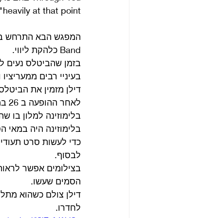
heavily at that point".
Band כלהקת ליווי.
בזמן שהביטלס נעים ל
בעיניי רבים ממעריציו וחילק 
דילן מזמין את הביטלס להופעותיו
לאח
בלימוזינה למלון בו שהה
לבסוף.
בצילומים אפשר לראות 
הסמים שעשו.
דילן צולם כשהוא מתלונ
לחדרו. 