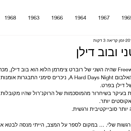
1968
1963
1966
1964
1967
196
זמן קריאה 3 דקות
With The Be
A Hard Day's Night
atles For Sale
י ובוב דילן
stery Tour
Sgt. Pepper's Lonely Hearts Club Ba
כבר בזמן העבודה על האלבום A Hard Days Night, ניכרים סימני ה
 דילן בפרט.
Let It Be
Abbey Road
Yellow Submarine
 בעיקר בשיחרור מהמוסכמות של הרוקנ’רול שהיו מקובלות 
קוסטים יותר.
 יותר סובייקטיבית ורגשית. 
ם
טלוויזיה
רדיו
קטעים מתוך ספרים ומאמרים
גשות שלי. … במקום לספר על המצב, הייתי מנסה לבטא א