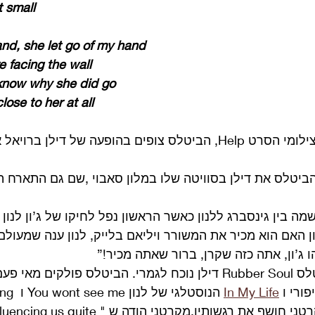
t small
and, she let go of my hand
e facing the wall
o know why she did go
lose to her at all
ב 9 במאי 1965, בזמן צילומי הסרט Help, הביטלס צופים בהופעה של דילן
ביטלס את דילן בסוויטה שלו במלון סאבוי ,שם גם התארח ה
ה בין גינסברג ללנון כאשר הראשון נפל לחיקו של ג’ון לנון
ן האם הוא מכיר את המשורר ויליאם בלייק, לנון ענה שמעולם
 ג’ון, אתה כזה שקרן, ברור שאתה מכיר!”  
מאי פעם עם 
פורי ו 
In My Life
 הנוסטלגי של
Through You בהם מקרטני חושף את רגשותיו.מקרטני הוד