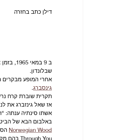
דילן כתב בחזרה 
שבלונדון.
אחרי המופע מבקרים ה
גינסברג
.
תקרית שוברת קרח נרשמ
אז שאל גינזברג את לנו
אשתו סינתיה ענתה: “הו
באלבום הבא של הביטלס Rubber Soul דילן נוכח לגמרי. הביטלס פולקים 
Norwegian Wood
 הסי