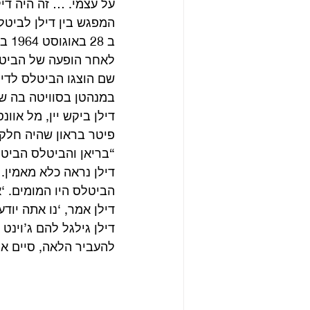
על עצמי. … זה היה דילן
המפגש בין דילן לביטלס
ב 28 באוגוסט 1964 במהלך סיבוב ההופעות השני בארה”ב,
לאחר הופעה של הביטלס
שם הוצגו הביטלס לדילן
במנהטן בסוויטה בה ש
דילן ביקש יין, מל אוו
פיטר בראון שהיה חלק 
“בריאן והביטלס הביטו 
דילן נראה כלא מאמין
הביטלס היו המומים. ‘א
דילן אמר, ‘נו אתה יודע …’ ואז הוא שר, “ get high
דילן גילגל להם ג’וינט 
להעביר הלאה, סיים את