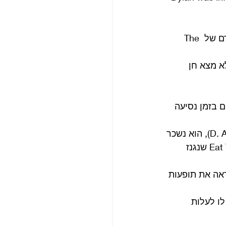
המפגש הבא התרחש במאי 66 בזמן מסע ההופעות החשמלי של דילן עם הרכב מוקדם של The 
א מצא חן 
ניים בזמן נסיעה 
בלימוזינה היה במאי הסרטים הדוקומנטרים דון אלן פנבקר (כונה גם D. A. Pennebaker), הוא נשכר 
כדי לעשות סרט תעודי על ביקורו של דילן בבריטניה, תחת הכותרת Eat The Document שנגנז 
אה את תופעות 
לו לעלות 