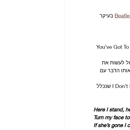
Beatle
 בעיקר 
מיוחד אפשר לראות גם באלבום הבא Help בשיר You’ve Got To Hide 
ול לעשות את 
אותו הדבר עם 
השיר מתכתב עם שיר של דילן (I Don’t Believe You (She Acts Like We Have Never Met שנכלל 
Here I stand, h
Turn my face to
If she’s gone I 