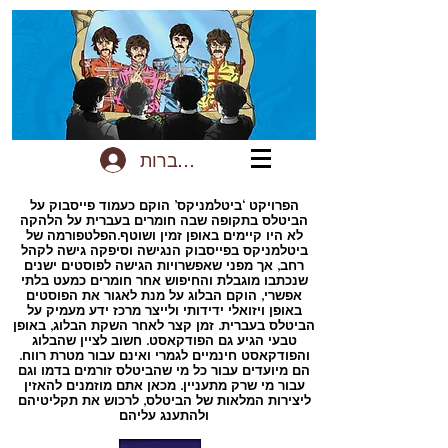
להתחברות
הפרויקט ‘ביטלמניקס’ הוקם כעמוד פייסבוק על
הביטלס בתקופה שבה חומרים בעברית על הלהקה
לא היו קיימים באופן זמין ושוטף.הפלטפורמה של
ביטלמניקס בפייסבוק הנגישה וסיפקה גישה לקהל
רחב, אך מפני שאפשרויות הגישה לפוסטים ישנים
שנכתבו מוגבלת והחיפוש אחר חומרים כמעט בלתי
אפשרי, הוקם הבלוג על מנת לאגור את הפוסטים
באופן ויזואלי ידידותי ולייצר מרכז ידע מעמיק על
הביטלס בעברית. זמן קצר לאחר השקת הבלוג, באופן
טבעי הגיע גם הפודקאסט. חשוב לציין שהבלוג
והפודקאסט חינמיים לגמרי ואינם עבור מטרת רווח.
הם מיועדים עבור כל מי שהביטלס זורמים בדמו וגם
עבור מי שרק מתעניין. מכאן אתם מוזמנים להאזין
ליצירות המלאות של הביטלס, לרכוש את תקליטיהם
ולהתענג עליהם