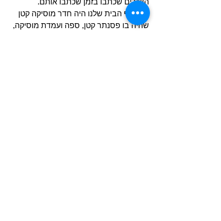
השירים שכתבו בזמן שכתבו אותם.
במרתף הבית שלנו היה חדר מוסיקה קטן 
שהיה בו פסנתר קטן, ספה ועמדת מוסיקה, 
ופול היה יורד לשם לכתוב.
אני זוכר יום אחד, כשג’ון בא והם היו שם 
כמה שעות, ופול שאל אם אני רוצה לרדת 
ולשמוע את השיר שכתבו הרגע.
זה היה בימים הראשונים שבהם הם היו 
פיזית כותבים יחד.
ישבתי על הספה והם ישבו זה לצד זה ליד 
הפסנתר, ללא גיטרות, והם ניגנו את השיר 
בפעם הראשונה ושאלו אותי מה אני חושב.
אמרתי שאני חושב שזה טוב מאוד, היה 
קשה לדעת מה להגיד, אתה לא רוצה להיות 
יומרני, זה רק שיר פופ – אבל היה בו משהו 
של התגלות, לשמוע משהו טוב בפעם 
הראשונה, ואתה מבקש לשמוע את זה שוב, 
וזה מה שעושה מזה להיט – אלוהים, זה טוב, 
אני יכול לשמוע את זה שוב? חשבתי שאני 