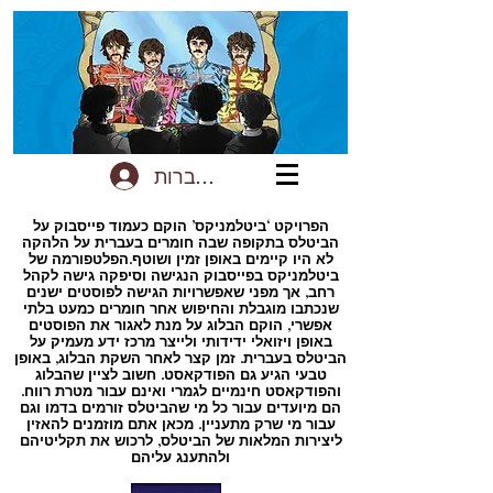
להתחברות
הפרויקט ‘ביטלמניקס’ הוקם כעמוד פייסבוק על
הביטלס בתקופה שבה חומרים בעברית על הלהקה
לא היו קיימים באופן זמין ושוטף.הפלטפורמה של
ביטלמניקס בפייסבוק הנגישה וסיפקה גישה לקהל
רחב, אך מפני שאפשרויות הגישה לפוסטים ישנים
שנכתבו מוגבלת והחיפוש אחר חומרים כמעט בלתי
אפשרי, הוקם הבלוג על מנת לאגור את הפוסטים
באופן ויזואלי ידידותי ולייצר מרכז ידע מעמיק על
הביטלס בעברית. זמן קצר לאחר השקת הבלוג, באופן
טבעי הגיע גם הפודקאסט. חשוב לציין שהבלוג
והפודקאסט חינמיים לגמרי ואינם עבור מטרת רווח.
הם מיועדים עבור כל מי שהביטלס זורמים בדמו וגם
עבור מי שרק מתעניין. מכאן אתם מוזמנים להאזין
ליצירות המלאות של הביטלס, לרכוש את תקליטיהם
ולהתענג עליהם