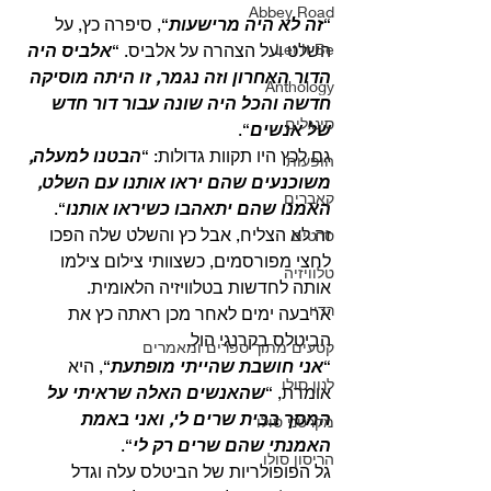
Abbey Road
“
זה לא היה מרישעות
“, סיפרה כץ, על 
Let It Be
השלט ועל הצהרה על אלביס. “
אלביס היה 
הדור האחרון וזה נגמר, זו היתה מוסיקה 
Anthology
חדשה והכל היה שונה עבור דור חדש 
סינגלים
של אנשים
“.
גם לכץ היו תקוות גדולות: “
הבטנו למעלה, 
הופעות
משוכנעים שהם יראו אותנו עם השלט, 
קאברים
האמנו שהם יתאהבו כשיראו אותנו
“.
זה לא הצליח, אבל כץ והשלט שלה הפכו 
סרטים
לחצי מפורסמים, כשצוותי צילום צילמו 
טלוויזיה
אותה לחדשות בטלוויזיה הלאומית.
רדיו
ארבעה ימים לאחר מכן ראתה כץ את 
הביטלס בקרנגי הול.
קטעים מתוך ספרים ומאמרים
“
אני חושבת שהייתי מופתעת
“, היא 
לנון סולו
אומרת, “
שהאנשים האלה שראיתי על 
המסך בבית שרים לי, ואני באמת 
מקרטני סולו
האמנתי שהם שרים רק לי
“. 
הריסון סולו
גל הפופולריות של הביטלס עלה וגדל 