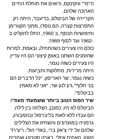
ה”מי” והקינקס, ורואים את תוחלת החיים 
הארוכה שלהם.
הקריירה של הביטלס, בדיעבד, היתה רק 
התפרצות קצרה. הם נוסדו, מתוך הקוורימן 
וחיפושיות הכסף, ב 1960, החלו להקליט ב 
-1962 ועד לסוף 1969.
כולם היו צעירים כשהתחילו, ובאמת, למרות 
שהזמנים השתנו באופן קיצוני הם היו עדיין 
היו צעירים כשזה נגמר.
היתה מרירות, מחלוקות ותביעות.
כשזה נגמר, שר האריסון, “כל הדברים הם 
בני חלוף”.ג’ון לנון שר, “אני לא מאמין 
בביטלס”. 
שיר הפופ הטוב ביותר ששמעתי מעודי:
הביטלס לא היו, כמובן, הצלחה בין לילה. 
הם עבדו ללא לאות בליברפול ובהמבורג, 
גרמניה במועדונים והשחיזו את הצלילים 
שלהם על ידי צ’אק ברי, באדי הולי, ריצ’רד 
הקטן, האחים איזלי, בארט סטרונג ואחרים.