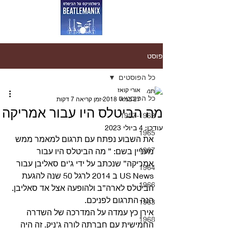
פוסט
כל הפוסטים
אורי קואז
כל הפוסטים
27 במאי 2018
זמן קריאה 7 דקות
מה הביטלס היו עבור אמריקה
1957-1962
עודכן:
4 ביולי 2023
1965
את השבוע נפתח עם תרגום למאמר ממש 
1967
מעניין בשם: ” מה הביטלס היו עבור 
אמריקה” שנכתב על ידי ג’ים סאליבן עבור 
1964
US News ב 2014 לרגל 50 שנה להגעת 
1966
הביטלס לארה”ב ולהופעה אצל אד סאליבן. 
הנה התרגום לפניכם.
1963
אירן כץ עמדה על המדרכה של השדרה 
1968
החמישית עם חברתה לורה ג’ניק. זה היה 