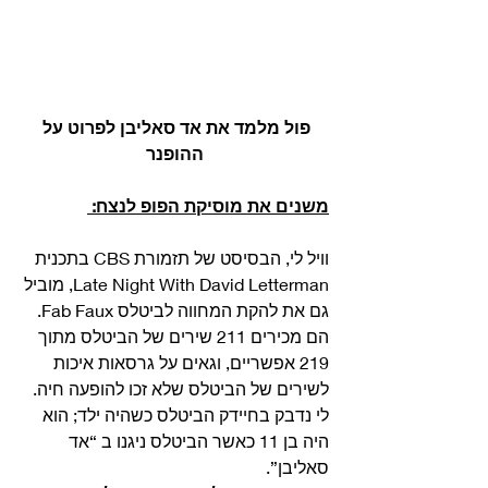
פול מלמד את אד סאליבן לפרוט על 
ההופנר
משנים את מוסיקת הפופ לנצח:
וויל לי, הבסיסט של תזמורת CBS בתכנית 
Late Night With David Letterman, מוביל 
גם את להקת המחווה לביטלס Fab Faux. 
הם מכירים 211 שירים של הביטלס מתוך 
219 אפשריים, וגאים על גרסאות איכות 
לשירים של הביטלס שלא זכו להופעה חיה. 
לי נדבק בחיידק הביטלס כשהיה ילד; הוא 
היה בן 11 כאשר הביטלס ניגנו ב “אד 
סאליבן”. 