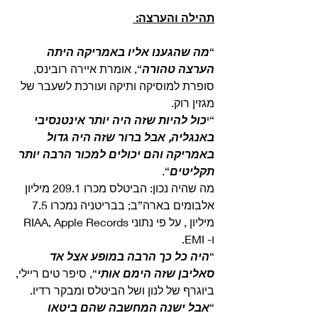
תהילה והערצה:
“
מה שהגענו אליו באמריקה היתה 
הערצה טהורה
“, אומרת איירה רובינס, 
סופרת למוסיקה ותיקה ועורכת לשעבר של 
מגזין רוק.
“י
כול להיות שזה היה יותר אינטנסיבי 
באנגליה, אבל ברור שזה היה גדול 
באמריקה והם יכולים למכור הרבה יותר 
תקליטים
“.
מה שהיה נכון: הביטלס מכרו 209.1 מיליון 
אלבומים בארה”ב; בבריטניה נמכרו 7.5 
מיליון , על פי נתוני RIAA, Apple Records 
ו- EMI. 
“
היה כל כך הרבה במופע אצל אד 
סאליבן שזה הימם אותי
“, סיפר טים ריילי, 
ביוגרף של לנון ושל הביטלס ומבקר רדיו.
“
אבל ישנה המחשבה שהם ביטאו 