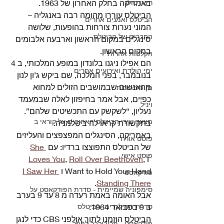
רינגו סולו
באמריקה בחלק האחרון של 1963.
הביטלס עוררו מהומה רבה באנגליה – 
הביטלס ואמנים אחרים
המוני נערות צורחות בהופעות, שלושה 
החברים של הביטלס
סינגלים במקום הראשון וארבעה אלבומים 
במקום הראשון.
הקלטות אחרות
הם אפילו ניגנו בלונדון במופע המלכותי, ב 4 
ימי הולדת ואירועים אחרים
בנובמבר, בפני המלכה, שם ביקש ג’ון לנון 
מהאנשים שבמושבים הזולים למחוא 
מן העיתונות
כפיים, אבל אמר בחיפזון לאלה שבמעמד 
ויניל
נעליון, “לשקשק עם התכשיטים שלהם”.
מצעד שירי הביטלס האהובים על קוראי ב
בתקשורת קראו לה ביטלמניה.
באמריקה, הסינגלים המפצפצים והעליזים 
פוסט אורח
של הביטלס התפוצצו ברדיו: עם 
She 
פוסט אישי
Loves You
, 
Roll Over Beethoven
, I 
Want to Hold Your Hand ו 
I Saw Her 
פודקאסט
. 
Standing There
סימפוניה שמיימית - סדרת הפודקאסט על
אבל האומה באמת רעדה מ 8 עד 9 בערב 
סדרת תחילת ימי הביטלס
ב 9 בפבואר 1964.
הביטלס הוזמנו לתוך אולפני CBS כדי לנגן 
פודקאסט - מריבולבר לפפר