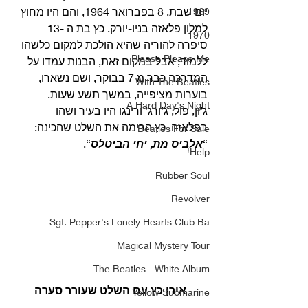
יום שבת, 8 בפברואר 1964, והם היו מחוץ 
1969
למלון פלאזה בניו-יורק. כץ בת ה -13 
1970
סיפרה להוריה שהיא הולכת למקום כלשהו 
Please Please Me
ללמוד, אבל במקום זאת, הבנות עמדו על 
המדרכה כבר מ 7 בבוקר, ושם נשארו, 
With The Beatles
בוערות מציפייה, במשך תשע שעות.
A Hard Day's Night
ג’ון, פול, ג’ורג’ ורינגו היו בעיר ושהו 
בפלאזה. כץ הרימה את השלט שהכינה: 
Beatles For Sale
“
אלביס מת, יחי הביטלס
“. 
Help!
Rubber Soul
Revolver
Sgt. Pepper's Lonely Hearts Club Ba
Magical Mystery Tour
The Beatles - White Album
אירן כץ עם השלט שעורר סערה
Yellow Submarine