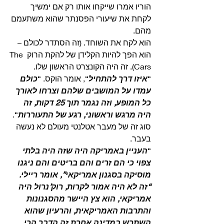
הוריו אמרו שייקחו אותו רק אם ימשיך 
לקחת את שיעורי הפסנתר שהוא משתעמם 
מהם.
הוא לקח את השוחד. (זה הסתדר לכולם – 
הוא הפך להיות הקלידן של להקת הרוק The 
Cars). זה היה הקונצרט הראשון שלו.
“
איזו דרך להתחיל
“, אומר הוקס. “
כולם 
עמדו על המושבים שלהם וצרחו לאורך 
כל המופע, וזה נגמר תוך 25 דקות, זה 
היה מרגש וראשוני, רגע של התעוררות
“. 
סוג זה של מעבר אטלנטי מעולם לא נעשה 
בעבר.
“
העניין באמריקה היה שזה היה בלתי 
צפוי כי הם זרים והם בריטים והם ניגנו 
מוסיקה בסגנון אמריקאי”, אומר ריילי.
“זה לא היה אמור לקרות, רוק’נרול היה 
אמריקאי, הוא צץ היישר מהסגנונות 
והתרבות האמריקאית, והרעיון שהוא 
השתרש במדינה אחרת זה הדבר הכי 