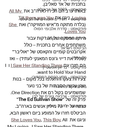
בתכנית של אד סאליבן.
פודקאסט - 1969 של הביטלס
באותו ערב הם הכירו לארה”ב את 
All My 
Loving
, ניגנו את 
Till there was You
פודקאסט - השירים הזנוחים של הביטלס
(בלדה מתוקה מ”איש המוזיקה”) ואת 
She 
פודקאסט - סדרת אלבומי הסולו
.
Loves You
היתה הפסקה של 35 דקות עבור 
פרויקט הסולו של מקרטני
משתתפים אחרים בתכנית – כולל 
הביטלס וישראל
אקרובטים קומיים והקאסט של “אוליבר” 
כלי נגינה
(שכלל את דייוי ג’ונס המאנקי לעתיד) – ואז 
הם חזרו עם 
I Saw Her Standing There
 ו I 
פודקאסט - בריאן אפשטיין
want to Hold Your Hand.
פודקאסט - מסע הקסם המסתורי
צעירות צעקו והתעלפו בכל מקום – בנות 
שהן עכשיו הסבתות של בני נוער 
ביטלמניקס מתארח
שמשמיעים בקול רם את One Direction.
פודקאסט - ארבעה גוונים של לבן
פרק זה של “
The Ed Sullivan Show
” 
פודקאסט - להקה מגומי
נצפה על ידי 73 מיליון אנשים בארה”ב. 
הביטלס חזרו על המופע ביום ראשון הבא, 
וניגנו את 
, All 
This Boy
, 
She Loves You
My Loving , I Saw Her Standing There, 