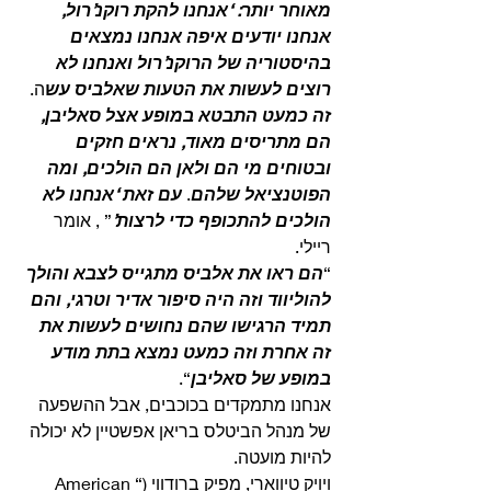
מאוחר יותר: ‘אנחנו להקת רוקנ’רול, 
אנחנו יודעים איפה אנחנו נמצאים 
בהיסטוריה של הרוקנ’רול ואנחנו לא 
רוצים לעשות את הטעות שאלביס עש
ה.
זה כמעט התבטא במופע אצל סאליבן, 
הם מתריסים מאוד, נראים חזקים 
ובטוחים מי הם ולאן הם הולכים, ומה 
הפוטנציאל שלהם
. 
עם זאת ‘אנחנו לא 
הולכים להתכופף כדי לרצות’
” , אומר 
ריילי. 
“
הם ראו את אלביס מתגייס לצבא והולך 
להוליווד וזה היה סיפור אדיר וטרגי, והם 
תמיד הרגישו שהם נחושים לעשות את 
זה אחרת וזה כמעט נמצא בתת מודע 
במופע של סאליבן
“. 
אנחנו מתמקדים בכוכבים, אבל ההשפעה 
של מנהל הביטלס בריאן אפשטיין לא יכולה 
להיות מועטה.
ויויק טיווארי, מפיק ברודווי (“American 