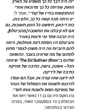
“
זה היה דבר כל כך משפיע על הארץ 
הזאת, שהיתה כל כך מדוכאת אחרי 
ההתנקשות בחייו של קנדי
“, אומר לי.
“
זו היתה מכה קשה כל כך, הלם כזה, 
כזה דיכאון, חיפשנו כל הזמן תשובות, גם 
אם לא קיבלנו את התשובה [מהביטלס], 
היה הרבה פחד ואי ודאות באוויר 
והביטלס היו הסחת דעת מוחלטת, היתה 
להם חיוביות וזה היה משהו לגמרי מחוץ 
לתחום של מה שראינו בעבר
. 
ההופעה 
שלהם ב ‘The Ed Sullivan Show’ שינתה 
הכל – אופנה, גישה, כתיבה של מוזיקה 
כתיבה של ליריקה.
לא ידענו שזה קורה אז, אבל הם עמדו 
להיכנס ולשנות את המסלול של הנהר 
של מוסיקת הפופ ולשנות אותו לעד
“. 
גרג הוקס היה גם בן 11 כאשר ראה את 
הביטלס ב 13 בספטמבר 1964, במרכז 
העירוני בבולטימור.