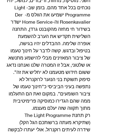
השני. מוסיקה, מחזות, ודיבורים, למשל, יהיו 
נוכחים בכל אחד מהם. בזמן שב-Light 
Programme ישמיעו את הוולס מ- Der 
Rosenkavalier וה-Home Service ישדר 
בשידור חי מחזה מהקובנט גרדן, התחנה 
השלישית תקדיש את הערב להשמעת 
אופרה שלימה. ההבדלים יהיו בגישה, 
בטיפול ובדגש. קשה לדבר על חינוך טעמו 
של ציבור המאזינים מבלי להישמע מתנשא 
או שלטוני, אבל זו המטרה שלנו ואנחנו נדאג 
ששום חידוש מטעמנו לא יחליש את זה”. 
סיפוק תשוקת בני הנוער לרוקנרול לא 
נתפשה בעיני הביביסי כ”חינוך טעמו של 
ציבור השומעים”. במקום זאת הם התעלמו 
ממה שהם הגדירו כמוסיקה פרימיטיבית 
מתוך תקווה שזה יעלם מעצמו. 
רק תחנת The Light Programme 
(שתיקרא מעתה ברשותכם הגל הקל) 
שידרה לעיתים רוקנרול. אולי יעתרו לבקשה 