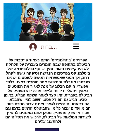
להתחברות
הפרויקט ‘ביטלמניקס’ הוקם כעמוד פייסבוק על
הביטלס בתקופה שבה חומרים בעברית על הלהקה
לא היו קיימים באופן זמין ושוטף.הפלטפורמה של
ביטלמניקס בפייסבוק הנגישה וסיפקה גישה לקהל
רחב, אך מפני שאפשרויות הגישה לפוסטים ישנים
שנכתבו מוגבלת והחיפוש אחר חומרים כמעט בלתי
אפשרי, הוקם הבלוג על מנת לאגור את הפוסטים
באופן ויזואלי ידידותי ולייצר מרכז ידע מעמיק על
הביטלס בעברית. זמן קצר לאחר השקת הבלוג, באופן
טבעי הגיע גם הפודקאסט. חשוב לציין שהבלוג
והפודקאסט חינמיים לגמרי ואינם עבור מטרת רווח.
הם מיועדים עבור כל מי שהביטלס זורמים בדמו וגם
עבור מי שרק מתעניין. מכאן אתם מוזמנים להאזין
ליצירות המלאות של הביטלס, לרכוש את תקליטיהם
ולהתענג עליהם