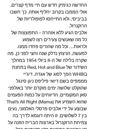
החדשה כגימיק חדש עם חיי מדף קצרים. 
אולי הממבו בקרוב יחליף אותה. כך חשבו 
בביביסי, ולא התייחסו לפופולריות של 
הרוקנרול. 
אלביס הגיע ללא אזהרה – התפוצצות של 
כל מה שאנשים צעירים רצו לשמוע 
ולראות… וכל מה שהורים פחדו ממנו. 
למעשה, הניצוץ נדלק שנה וחצי לפני כן. מה 
שקרה בלילה של ה-8 ביולי 1954 במהלך 
השידור של Red, Hot and Blue בתחנת 
WHBQ הפך לסוג של אגדה. דיג’יי 
מממפיס בשם דיואי פיליפס ניגן סינגל 
שהוקלט שלושה ימים מוקדם יותר באולפני 
סאן המקומיים. הדיווחים על כמות הפעמים 
שהוא השמיע את (That’s All Right (Mama 
שבוצע על ידי אלביס פרסלי האלמוני, נעים 
בין 7 לשלושים. זו היתה דוגמא לדרך בה 
צמיחת הרוקנרול בארצות הברית הוזנה על 