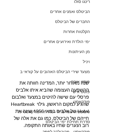
רינגו סולו
הביטלס ואמנים אחרים
החברים של הביטלס
הקלטות אחרות
ימי הולדת ואירועים אחרים
מן העיתונות
ויניל
מצעד שירי הביטלס האהובים על קוראי ב
פוסט אורח
שנה מאוחר יותר, המדינה חוותה את 
ההשפעה העצומה שהביא איתו אלביס 
פוסט אישי
פרסלי עם שישה להיטים במצעד ואלבום 
פודקאסט
שהגיע למקום הראשון. גילוי Heartbreak 
Hotel של אלביס במאי 1956 שינה את 
סימפוניה שמיימית - סדרת הפודקאסט על
חייהם של הביטלס, כמו גם את אלה של 
סדרת תחילת ימי הביטלס
רוב הנערים שחיו באותה התקופה. 
פודקאסט - מריבולבר לפפר