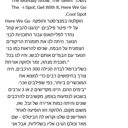
משלו: The Monday Show, The Talent 
Spot, Get With It, Here We Go ו- The 
Cool Spot. 
Here We Go הוקלטה במנצ’סטר והופקה 
על ידי פיטר פילבים: “נהגנו להביא קהל 
נהדר לפלייהאוס עבור התוכניות לבני 
הנוער. היתה לנו את תזמורת הריקודים 
הצפונית על הבמה, שניסו להראות כמו בני 
הנוער עם הבגדים אותם לבשו, והיו לנו בכל 
תוכנית מנחה, זמר ולהקה אורחת.” 
כשליברפול לבדה הכילה 300 הרכבים, היה 
צורך בחיפושים רבים כדי למצוא את 
המוכשרים ביותר, כפי שפילבים זוכר: 
“בימים ההם, היינו מקדישים 2 או 3 ערבים 
בשבוע לנסיעות בצפון, מקשיבים להרכבים 
שונים והיתה כמות אדירה של זבל. ואז, 
משום מקום, הלהקה הזו הופיעה לאחד 
האודישנים שלנו וקראו לה הביטלס – שם 
מוזר וכולם הגיבו אליו בשליליות, אבל אני 