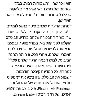
הוא זוכר שהיו “תשבוחות רבות, בגלל 
שגהנום של רעש נוראי הגיע מרוב להקות 
שכללו 3 גיטרות ותופים.” הביטלס עברו את 
האודישן. 
למרות ההערות שכתב פיטר בנוגע לזמרים 
– “ג’ון לנון – כן. פול מקרטני – לא”, שניהם 
שרו בשידור הבכורה שלהם ברדיו. הביטלס 
הוקלטו לפני קהל ב-7 במרץ 1962, ובפעם 
הראשונה לבשו את החליפות שסידר להם 
האמרגן שלהם. אחרי הכל, זו היתה תחנת 
הביביסי. לבוש הבמה הרגיל שלהם שכלל 
ג’ינס ועור הושאר מאחור מעתה והלאה. 
למחרת, כל המדינה קיבלה הזדמנות 
לשמוע את הביטלס. ג’ון ביצע את “ממפיס 
טנסי” ואת הלהיט החדש של המרוולטס 
Please Mr. Postman. פול ביצע את הלהיט 
העדכני של רוי אורביסון Dream Baby. 