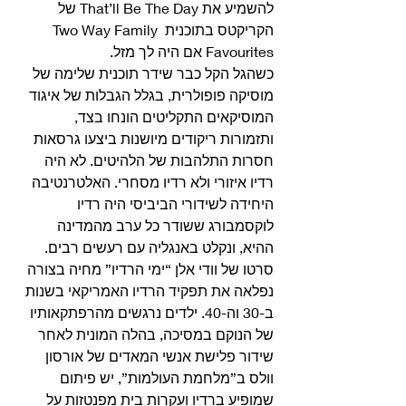
להשמיע את That’ll Be The Day של 
הקריקטס בתוכנית Two Way Family 
Favourites אם היה לך מזל. 
כשהגל הקל כבר שידר תוכנית שלימה של 
מוסיקה פופולרית, בגלל הגבלות של איגוד 
המוסיקאים התקליטים הונחו בצד, 
ותזמורות ריקודים מיושנות ביצעו גרסאות 
חסרות התלהבות של הלהיטים. לא היה 
רדיו איזורי ולא רדיו מסחרי. האלטרנטיבה 
היחידה לשידורי הביביסי היה רדיו 
לוקסמבורג ששודר כל ערב מהמדינה 
ההיא, ונקלט באנגליה עם רעשים רבים. 
סרטו של וודי אלן “ימי הרדיו” מחיה בצורה 
נפלאה את תפקיד הרדיו האמריקאי בשנות 
ב-30 וה-40. ילדים נרגשים מהרפתקאותיו 
של הנוקם במסיכה, בהלה המונית לאחר 
שידור פלישת אנשי המאדים של אורסון 
וולס ב”מלחמת העולמות”, יש פיתום 
שמופיע ברדיו ועקרות בית מפנטזות על 