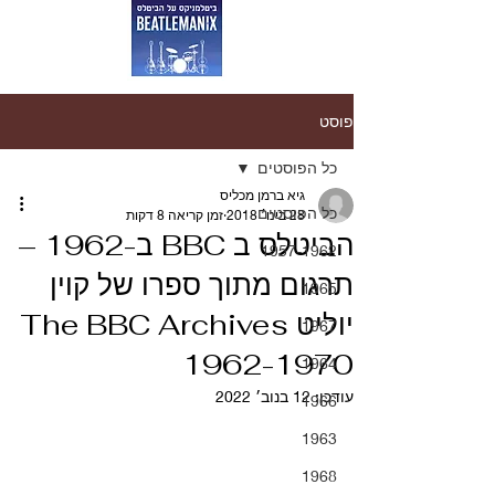
פוסט
כל הפוסטים
גיא ברמן מכליס
כל הפוסטים
28 בינו׳ 2018
זמן קריאה 8 דקות
הביטלס ב BBC ב-1962 –
1957-1962
תרגום מתוך ספרו של קוין
1965
יוליט The BBC Archives
1967
1962-1970
1964
עודכן:
12 בנוב׳ 2022
1966
1963
1968