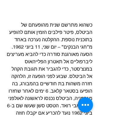
כשהוא מתרשם שנית מהופעתם של 
הביטלס, פיטר פילבים הזמין אותם להופיע 
בתוכנית נוספת. ההקלטה נערכה באחד 
מ”חגי הבנקים” – יום שני, 11 ביוני 1962. 
הסעה מאורגנת סודרה כדי להביא מעריצים 
ליברפוליים אל תאטרון הפלייהאוס 
במנצ’סטר, כדי להגביר את תגובת הקהל 
אל הביטלס. שבוע לפני הופעה זו, הלהקה 
חזרה משהות בת חודשיים בהמבורג, בה 
הופיעו בסטאר קלאב. 6 ימים לאחר שחזרו 
מגרמניה, הביטלס נכנסו לראשונה לאולפני 
EMI באבי רואד. הטסט סשן שעשו שם ב-6 
ביוני 1962 נועד להכריע אם יקבלו חוזה 
הקלטות או לא. 
Ask Me Why היה השיר הראשון של 
לנון-מקרטני ששודר ברדיו. זה קרה ב-15 