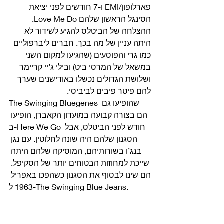
פארלופון/EMI ו-7 חודשים לפני יציאת 
הסינגל הראשון שלהם Love Me Do. 
ההצלחה של הביטלס להגיע לשידור לא 
היתה עניין של מה בכך. חברים ליברפוליים 
כמו גרי והפוסעים (שהגיעו למקום השני 
במשאל של המרסי ביט) ובילי ג’יי קריימר 
ושלושת הגדולים נכשלו באודישנים שערך 
להם פיטר פיבים לביביסי. 
The Swinging Bluegenes שהופיעו גם 
הם בצורה קבועה במועדון הקאברן, הופיעו 
ב-Here We Go חודש לפני הביטלס, אבל 
הסגנון שלהם היה שונה לחלוטין. עם נגן 
בנג’ו בשורותיהם, המוסיקה שלהם היתה 
שייכת למחוזות הבטוחים יותר של הסקיפל. 
הם שינו לבסוף את הסגנון כשהפכו באפריל 
1963 ל-The Swinging Blue Jeans. 