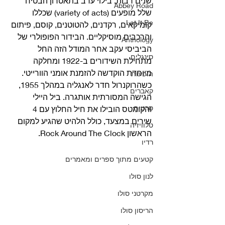
שנים רבות, בילוי ערב בתאטרון הבטיח 
Abbey Road
שלל מופעים (variety of acts) שכללו 
Let It Be
קומיקאים, רקדנים, להטוטנים, קוסם, פיתום 
והרכבים מוסיקליים. הבידור הפופולרי של 
Anthology
הביביסי עקב אחר המודל הזה החל 
סינגלים
מתחילת השידורים ב-1922 ומחלקה 
מיוחדת הוקדשה להזמנת אומני הוורייטי. 
הופעות
כשהרוקנרול חדר לאנגליה במהלך 1955, 
קאברים
הגישה המסורתית אותגרה. ביל היילי 
סרטים
והקומטס הובילו את חיל החלוץ עם 4 
שירים במצעד, כולל הלהיט שהגיע למקום 
טלוויזיה
הראשון Rock Around The Clock. 
רדיו
קטעים מתוך ספרים ומאמרים
לנון סולו
מקרטני סולו
הריסון סולו