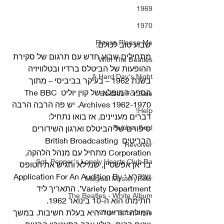
1969
1970
Please Please Me
שבוע טוב לכולם.
מתחילים שבוע חדש עם תרגום של סקירת 
With The Beatles
ההופעות של הביטלס ברדיו ובטלוויזיה 
A Hard Day's Night
בשנת 1962 – בעיקר בביביסי – מתוך 
הספר המופלא של קוין יוליט The BBC 
Beatles For Sale
Archives 1962-1970. יש פה הרבה הרבה 
Help!
דברים מעניינים, אז בואו נתחיל: 
Rubber Soul
סיפורם של הביטלס וארגון השידורים 
הבריטים British Broadcasting 
Revolver
Corporation מתחיל עם מנהל הלהקה, 
Sgt. Pepper's Lonely Hearts Club Ba
בריאן אפשטיין, שמילא והגיש את הטופס 
שנקרא ‘Application For An Audition By 
Magical Mystery Tour
Variety Department’. התאריך ליד 
The Beatles - White Album
חתימתו הוא ה-10 בינואר 1962. 
המילה “וורייטי” היא בעלת חשיבות. במשך 
Yellow Submarine