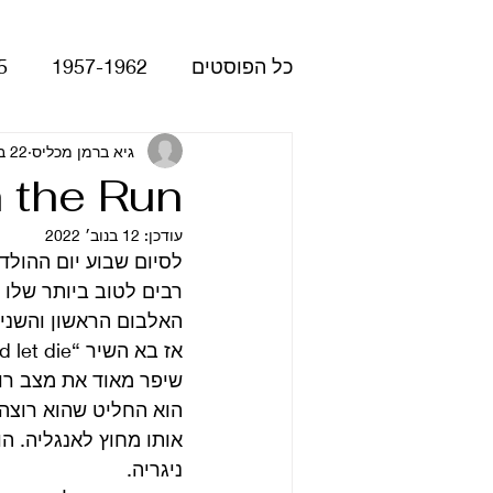
כל הפוסטים
1957-1962
5
Please Please Me
גיא ברמן מכליס
22 ביוני 2017
atles
 the Run
עודכן:
12 בנוב׳ 2022
Revolver
Rubber Soul
לסיום שבוע יום ההולד
רבים לטוב ביותר שלו – “Band on the run” שהיה האלבום השלישי של להק
האלבום הראשון והשני 
The Beatles - White Album
שיפר מאוד את מצב רוח
הוא החליט שהוא רוצה 
הופעות
קאברים
סרטי
ניגריה.