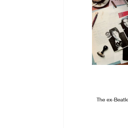
“The ex-Beatle