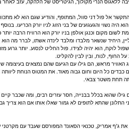
יבה ללאגוס הנרי מקולוך, הגיטריסט של הלהקה, עזב לאחר מ
תקשר אל פול דני סוול, המתופף, והודיע שגם הוא לא מתכוון
א היה נשוי והגעגועים של בני הזוג לניו יורק הכריעו. בנוסף
שום מקום וכנגן אולפן בניו יורק הוא הרוויח הרבה יותר כ
ין, היחיד שנשאר מלבדו ומלבד לינדה אשתו, לברר מה הוא ר
ול לוקח, הוא יהיה לצידו. פול החליט לנסוע. יותר גרוע מזה
על החוף, לנוח, ובין לבין להקליט.
ג האוויר מראש, הם גילו עם הגיעם שהם נמצאים בעיצומה ש
 כבדים כל היום וחום גבוה מאוד. את המטוס הנוחת ליוותה 
יתה תחת משטר צבאי.
גילו שהוא בכלל בבנייה, חסר עזרים רבים, ומה שכבר קיים בנ
י התלונן שהתא לתופים לא גמור שאלו אותו אם הוא צריך גם 
את ג’ף אמריק, טכנאי הסאונד המפורסם שעבד עם מקרטני ע