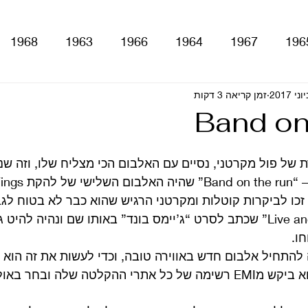
1968
1963
1966
1964
1967
196
With The Be
זמן קריאה 3 דקות
A Hard Day's Night
atles For Sale
Band on
stery Tour
Sgt. Pepper's Lonely Hearts Club Ba
ת של פול מקרטני, נסיים עם האלבום הכי מצליח שלו, וזה שנ
ת Wings.
זכו לביקרות קוטלות ומקרטני הרגיש שהוא כבר לא בטוח לגב
Let It Be
Abbey Road
Yellow Submarine
אז בא השיר “Live and let die” שכתב לסרט “ג’יימס בונד” באותו שם ונהיה ל
ו.
להתחיל אלבום חדש באווירה טובה, וכדי לעשות את זה הוא 
ם
טלוויזיה
רדיו
קטעים מתוך ספרים ומאמרים
אותו מחוץ לאנגליה. הוא ביקש מEMI רשימה של כל אתרי ההקלטה שלה וב