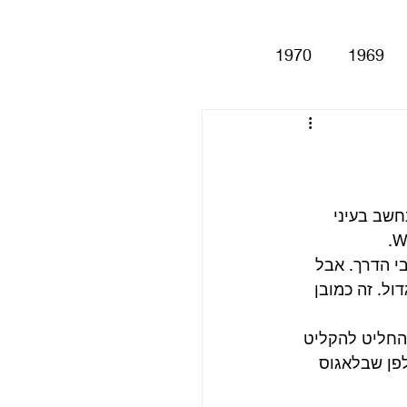
1970
1969
Help!
Be
Magical My
חשב בעיני 
י הדרך. אבל 
Anthology
סינגלים
היט גדול. זה כמובן 
החליט להקליט 
חר באולפן שבלאגוס 