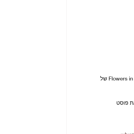
זהו להיום. אל תשכחו שאנחנו מגרילים את ההוצאה המחודשת של האלבום Flowers in the dirt של 
ת פוסט 