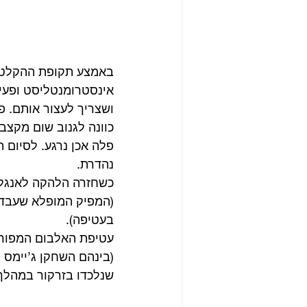
אינסטרומנטליסט ופעיל
ושצריך לעצור אותם. פ
כוונה לגנוב שום מקצב
פלה אכן נרגע. לסיום 
נהדרת.
כשחזרה הלהקה לאנגליה
(המפיק המופלא שעבד רב
בעטיפה).
(בינהם השחקן ג’יימס ק
שנלכדו בזרקור במהלך