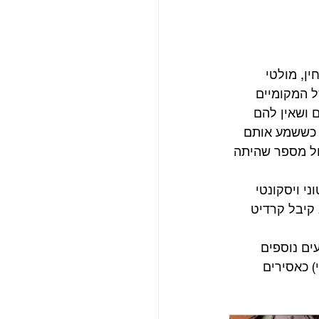
מי ידוע בשם Fella kuti (שהיה מלחין, מולטי 
 המקומיים 
 ושאין להם 
. כששמע אותם 
ול מספר שהיתה 
י ויסקונטי 
 קיבל קרדיט 
ברי הלהקה מגובים ב-6 אנשים ידועים נוספים 
) כאסירים 