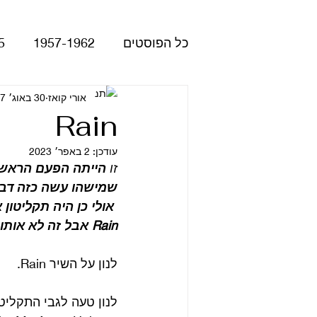
כל הפוסטים
1957-1962
5
Please Please Me
אורי קואז
30 באוג׳ 2017
atles
Rain
עודכן:
2 באפר׳ 2023
Revolver
Rubber Soul
זו 
הייתה הפעם הראשו
שמישהו עשה כזה דבר. לפני הנדרקיס
The Beatles - White Album
Rain אבל זה לא אותו הדבר.
לנון על השיר Rain. 
הופעות
קאברים
סרטי