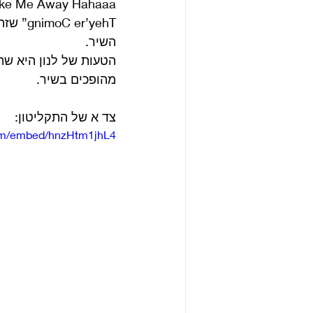
r’yehT
השיר.
מהופכים בשיר. 
צד א של התקליטון:
om/embed/hnzHtm1jhL4