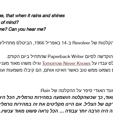
, that when it rains and shines
te of mind?
 me? Can you hear me?
6 ימים לתוך תחילת ההקלטות של Revolver ב-14 באפריל
Paperbac שהתחיל ביום הקודם.
 עבדו על 
Tomorrow Never Knows
 וגילו משהו מאוד מעני
ם נשמעו ממש טוב כאשר האיטו אותם, הם קיבלו משמעות ועו
ד האגדי סיפר על ההקלטה של Rain:
מאוד, כך שכשהקלטה הושמעה במהירות נורמלית, הכל הי
רקם של הצליל. אם היינו מקליטים את זה במהירות נורמלית
 היה הרבה יותר עבודה … הכל נראה פשוט מאוד עכשיו. 