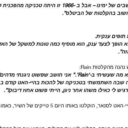
מושגים בקלות במחשבים של ימינו – אבל ב -1966 זו היתה טכניקה 
שוב בהקלטות של הביטלס”.
תופים ענקית.
 הופך לצעד ענק, הוא מוסיף כמה טונות למשקל של האדם
ה”.
הנה מהקלטות Rain:
“החלק האהוב עלי הוא מה שעשיתי ב-‘Rain’.” אני חושב שפשוט ני
 שבה השתמשתי בטכניקה של להכות בהיי-האט קודם במ
גיש לי כאילו משהו אחר ניגן, הייתי פשוט אחוז דיבוק!”.
לאחר שרינגו הקדים היי-האט לסנאר, הוקלטו באותו היום 5 