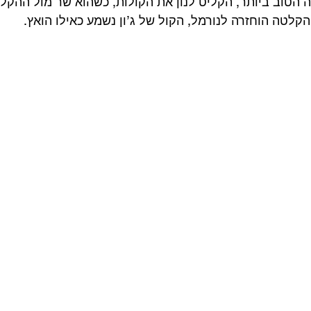
 הטוב ביותר, הקליט לנון את הקולות, כשהוא שר מול ההקל
קלטה הוחזרה לנורמל, הקול של ג’ון נשמע כאילו הואץ. 