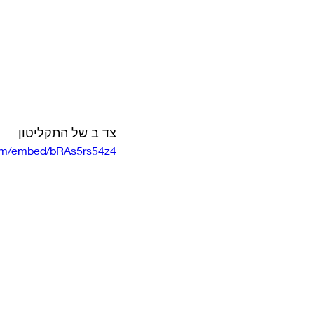
צד ב של התקליטון 
com/embed/bRAs5rs54z4