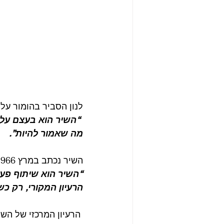
לנון הסביר בהומור על
 “השיר הוא בעצם על 
מה שאמור להיות”.
השיר נכתב במרץ 1966 בביתו של ג’ון בקנווד. פול סיפר ב many years from now:
“השיר הוא שיתוף פעול
הרעיון המקורי, רק כש
 הרעיון המרכזי של ה