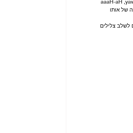
 יותר מוזר “!aaaH-aH ,yawA eM ekaT oT 
כה של אותו 
ס כן היו הראשונים לשלב צלילים 