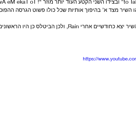
to Take Me Away Hahaaa” ובצידו השני הקטע העוד
gnimoC e” שזהו השיר מצד א’ בהיפוך אותיות שכל כולו פשוט הגרסה ההפו
הטעות של לנון היא שהשיר יצא כחודשיים אחרי Rain, ולכן הביטל
https://www.youtube.c