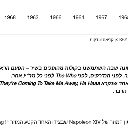
1968
1963
1966
1964
1967
196
זמן קריאה 3 דקות
With The Be
A Hard Day's Night
atles For Sale
stery Tour
Sgt. Pepper's Lonely Hearts Club Ba
נה שבה השתמשנו בקולות מהופכים בשיר – הפעם הראש
, לפני The Who לפני כל מז**ין אחר.
Let It Be
Abbey Road
Yellow Submarine
ם
טלוויזיה
רדיו
קטעים מתוך ספרים ומאמרים
לנון טעה לגב