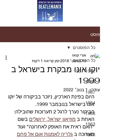
פוסט
כל הפוסטים
אורי קואז
כל הפוסטים
10 בספט׳ 2018
זמן קריאה 1 דקות
יוקו אונו מבקרת בישראל ב
1957-1962
1999
1965
עודכן:
1 בנוב׳ 2022
1967
היום בפינת הארכיון, ניזכר בביקורה של יוקו 
1964
אונו בישראל בנובמבר 1999.
הביקור נערך לרגל 2 תערוכות שהובילה: 
1966
האחת ב 
מוזיאון ישראל, ירושלים
 בשם 
1963
“האם ראית את האופק לאחרונה” ועוד 
תערוכה ב 
גלריה לאמנות אום אל פחם
1968