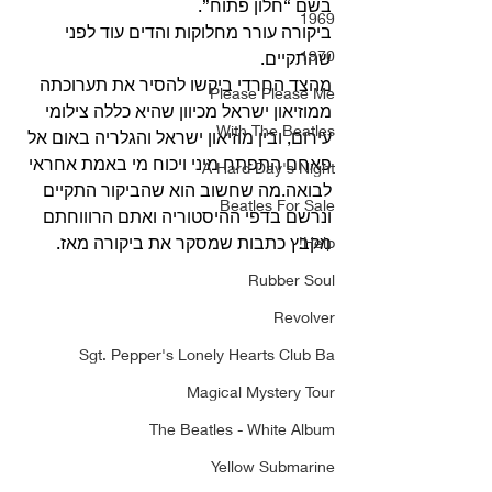
בשם “חלון פתוח”.
1969
ביקורה עורר מחלוקות והדים עוד לפני 
1970
שהתקיים.
מהצד החרדי ביקשו להסיר את תערוכתה 
Please Please Me
ממוזיאון ישראל מכיוון שהיא כללה צילומי 
With The Beatles
עירום, ובין מוזיאון ישראל והגלריה באום אל 
פאחם התפתח מיני ויכוח מי באמת אחראי 
A Hard Day's Night
לבואה.מה שחשוב הוא שהביקור התקיים 
Beatles For Sale
ונרשם בדפי ההיסטוריה ואתם הרוווחתם 
מקבץ כתבות שמסקר את ביקורה מאז. 
Help!
Rubber Soul
Revolver
Sgt. Pepper's Lonely Hearts Club Ba
Magical Mystery Tour
The Beatles - White Album
Yellow Submarine