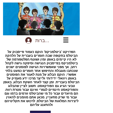
להתחברות
הפרויקט ‘ביטלמניקס’ הוקם כעמוד פייסבוק על
הביטלס בתקופה שבה חומרים בעברית על הלהקה
לא היו קיימים באופן זמין ושוטף.הפלטפורמה של
ביטלמניקס בפייסבוק הנגישה וסיפקה גישה לקהל
רחב, אך מפני שאפשרויות הגישה לפוסטים ישנים
שנכתבו מוגבלת והחיפוש אחר חומרים כמעט בלתי
אפשרי, הוקם הבלוג על מנת לאגור את הפוסטים
באופן ויזואלי ידידותי ולייצר מרכז ידע מעמיק על
הביטלס בעברית. זמן קצר לאחר השקת הבלוג, באופן
טבעי הגיע גם הפודקאסט. חשוב לציין שהבלוג
והפודקאסט חינמיים לגמרי ואינם עבור מטרת רווח.
הם מיועדים עבור כל מי שהביטלס זורמים בדמו וגם
עבור מי שרק מתעניין. מכאן אתם מוזמנים להאזין
ליצירות המלאות של הביטלס, לרכוש את תקליטיהם
ולהתענג עליהם