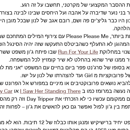
ת ההסבר המקצועי של מקרטני, תחשבו על זה רגע.
 בני נוער שדיברה על אהבה ועל היחסים שבינו לבינה בצורה 
ן היו כבר גליצ’ים פה ושם, רובם אגב של לנון שבכל מובן הי
הלהקה.
כמה דוגמאות: המוקדמת ביותר, Please Please Me עם צירוף המיל
ן המהוגן לא התעלף כשהביטלס התעקשו שזה יהיה הסינגל הש
נוי במחלוקת 
Run For Your Life
 בסופו של סרג’נט פפר ביום בחיים עם המשפט “אני מת לה
 ועד להצהרתו של לנון על ישו. 
ביא נושאים פרובוקטיבים או מיניים במפורש אל הפרונט של
ה נעשה במרומז כמו ב 
I Saw Her Standing There
 או 
y Car
יודע שיש כאלו שקופצים ממקומם עכשיו כי לא 
ת בין ג’ון לפול ואפשר גם כאן להאשים את ג’ון – לפחות זה
בתחילה פול כותב משפט יחיד ברישיקיש ומנגן אותו 