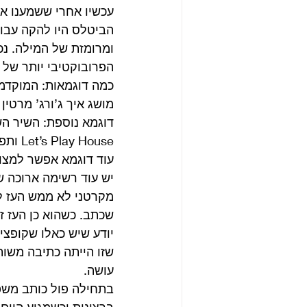
עכשיו אחרי ששמענו א
הביטלס היו להקה עבור
ומרומזת של המילה. נכו
הפרובוקטיבי יותר של 
מושג איך ג’ורג’ מרטי
דוגמא נוספת: השיר הש
Let’s Play House ותפר ממנו שיר שהוא בהחלט לא שיר קומזיץ לכל המשפחה.
עוד דוגמא אפשר למצוא
יש עוד רשימה ארוכה של פרובוקציות מ Girl
מקרטני לא ממש העז לה
שכתב. כשהוא כן העז ז
שזו הייתה כתיבה משותפ
עושה. 