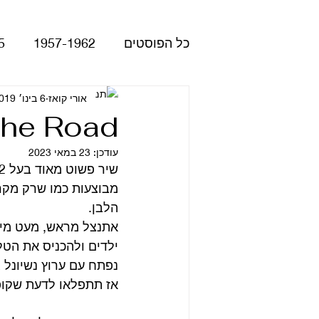
כל הפוסטים
1957-1962
5
Please Please Me
אורי קואז
6 בינו׳ 2019
atles
The Road
עודכן:
23 במאי 2023
Revolver
Rubber Soul
מבוצעות כמו שרק מקרט
הלבן.
The Beatles - White Album
אתנצל מראש, מעט מילי
ילדים ולהכניס את הטל
נפתח עם ערוץ נשיונל 
הופעות
קאברים
סרטי
אז תתפלאו לדעת שקופי