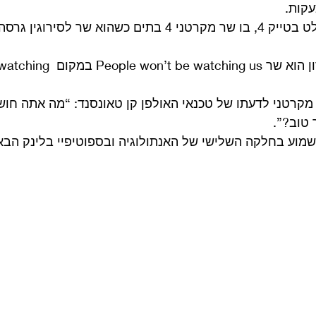
עקות.
הנה דוגמא למה שהוקלט בטייק 4, בו שר מקרטני 4 בתים כשהוא ש
שימו לב שבבית האחרון הוא שר ng us
מקרטני לדעתו של טכנאי האולפן קן טאונסנד: “מה אתה חושב
טוב?”.
שמוע בחלקה השלישי של האנתולוגיה ובספוטיפיי בלינק הבא: