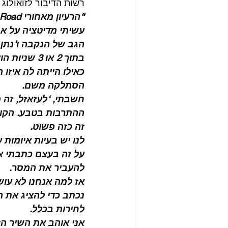
רשות הדיבור לזואולוג מקרטני מ
“הרעיון מאחורי Why Don’t We Do It In The Road הגיע ממשהו שראיתי ברישיקש.
עשיתי מדיטציה על אח
הגב של הנקבה ו’נתן 
בתוך 2 או 3
כאילו הייתה לה איזו 
הסתלקה משם.
חשבתי, ‘לעזאזל, זה 
ההתרבות בטבע. הקוף 
זה כזה פשוט.
לנו יש בעיות איומות 
על זה בעצם כתבתי את 
להעביר את המסר. 
אז למה אנחנו לא עוש
נכתב כדי להציג את ה
לחירות בכלל.
אני אוהב את השיר הז