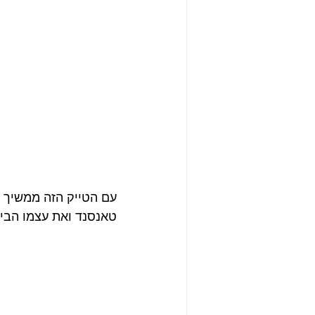
עם הטייק הזה ממשיך פ
טאנסנד ואת עצמו הביתה ב 5 וחצי לפנ