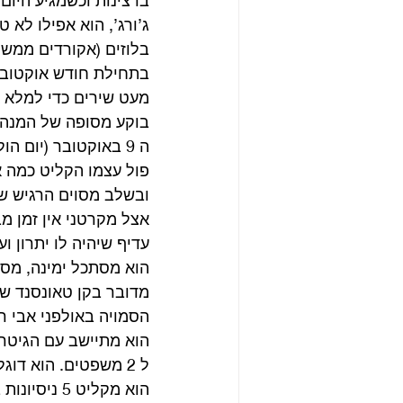
ג’ורג’, הוא אפילו לא
בלוזים (אקורדים ממשפחת
בתחילת חודש אוקטובר
מעט שירים כדי למלא 
בוקע מסופה של המנהר
ה 9 באוקטובר (יום הולדתו ה 28 של לנון), היה יום של סגירת קצוות באולפנים.
פול עצמו הקליט כמה א
ובשלב מסוים הרגיש ש
אצל מקרטני אין זמן מב
עדיף שיהיה לו יתרון וע
הוא מסתכל ימינה, מס
הסמויה באולפני אבי ר
הוא מתיישב עם הגיטר
ל 2 משפטים. הוא דוגל בשיטה של ננסה ונראה לאן זה הולך.
הוא מקליט 