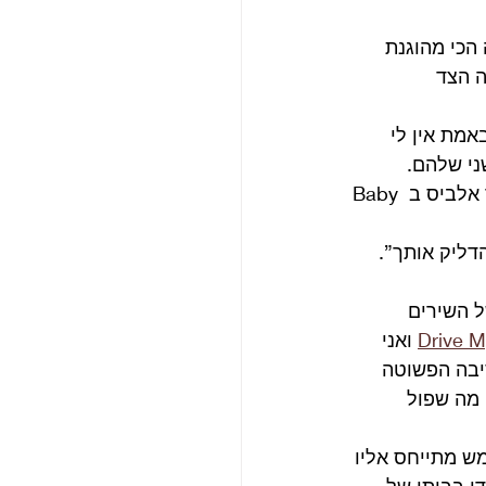
הכי מהוגנת 
ה הצד 
ים המתחכם שבאמת אין לי 
ני שלהם.
 שבו פיתח ג’ון משפט ששר אלביס ב Baby 
דליק אותך”.
 השירים 
Drive M
 ואני 
הזכרתי את Day Tripper וזה רק מהסיבה הפשוטה 
 מה שפול 
כבלוז של 12 תיבות. הוא לא ממש מתייחס אליו 