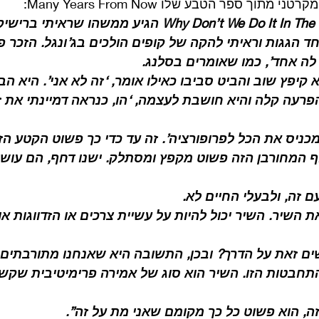
תוך ספר הטבע שלו Many Years From Now: 
ד הגגות וראיתי להקה של קופים הולכים בג’ונגל. הזכר פ
לה אחד’, כמו שאומרים בסלנג.
 שניות הוא קיפץ שוב והביט סביבו כאילו אומר, ‘זה לא אני’. היא
הפרעה קלה והיא חושבת לעצמה, ‘הו, כנראה דמיינתי את זה
מכניס את הכל לפרופורציה’. זה עד כדי כך פשוט הקטע הז
המחורבן הזה פשוט מקפץ ומסתלק. ישנו דחף, הם עושים 
עם זה, ולבעלי החיים לא.
השיר. השיר יכול להיות על עשיית צרכים או הזדווגות או 
ים זאת על הדרך? ובכן, התשובה היא שאנחנו מתורבתים ו
תחבטות הזו. השיר הוא סוג של אמירה פרימיטיבית שקשור
ה, הוא פשוט כל כך מקומם שאני מת על זה”.