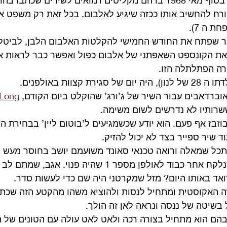
ברצינות וכשמגיע היום בסוף מאי 1968 בו הם מקליטים דמואים לשירים שכ
 טורח להחשיב אותו ככזה שיגיע לאלבום. בכל זאת רק משפט א
 ה 7).
 שפתח את החודש החמישי להקלטות האלבום הלבן, לביטלס
את הקונספט השאפתני של אלבום כפול ואפשר כבר לראות את
ה הפתלתלה הזו. 
וברדאבים עבור השיר של ג’ורג’ שהוקלט ביום הקודם, 
 Long
שרותיו לא נדרשים לשום משימה.
וזבז אף פעם. הוא יודע שכשמגיעים ל’בוטום ליין’ בבחירת ה
וד שיר ספייר בצד לא יכול להזיק.
תכל שמאלה ורואה טכנאי סאונד משועמם יושב בחוסר מעש ומ
מדובר בקן טאונסנד שנלקח אחר כבוד לאולפן מספר 1 שהיה פנוי. א
ואד באותו היום? מזל שמקרטני היה שם כדי לעשות סדר.
ה האקוסטית ומתחיל לנסות ולהוציא משהו מהקטע הזה שכתב
5 ניסיונות בהם הוא מתחיל בצורה רכה ולאט לאט עולה עם הטונים של