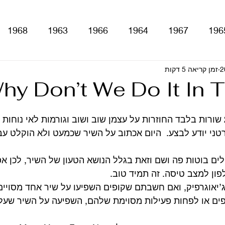
1968
1963
1966
1964
1967
196
זמן קריאה 5 דקות
With The Be
A Hard Day's Night
atles For Sale
hy Don’t We Do It In 
stery Tour
Sgt. Pepper's Lonely Hearts Club Ba
שיר פשוט מאוד בעל 2 שורות בלבד החוזרות על עצמן שוב ושוב וגורמות לאי נו
ני יודע לבצע.  היום אכתוב על השיר שכמעט ולא הוקלט עב
Let It Be
Abbey Road
Yellow Submarine
ם בוטות פה ושם וזאת בגלל הנושא הטעון של השיר, לכן א
פון למצב טיסה. זה תמיד טוב.
ג’יאוגרפיק, ואם חשבתם שקופים השפיעו על שיר אחד מסויים
ם
טלוויזיה
רדיו
קטעים מתוך ספרים ומאמרים
ם או לפחות פעילות מסוימת שלהם, השפיעה על השיר שעליו