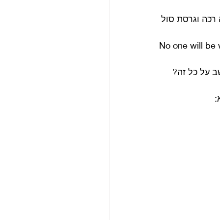
ר לסירוגין גרסה רכה וגרסת סול 
People won’t be watchi במקום No one will be watching 
 על כל זה? 
 