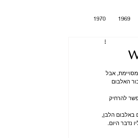
1970
1969
Help!
Be
W
Magical My
חות מסויימת, אבל 
ור האלבום 
Anthology
סינגלים
פשר להרחיק 
 באלבום הלבן, 
 נדבר היום.