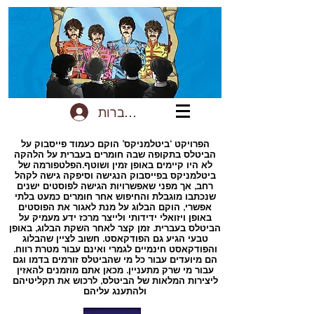
להתחברות
הפרויקט ‘ביטלמניקס’ הוקם כעמוד פייסבוק על
הביטלס בתקופה שבה חומרים בעברית על הלהקה
לא היו קיימים באופן זמין ושוטף.הפלטפורמה של
ביטלמניקס בפייסבוק הנגישה וסיפקה גישה לקהל
רחב, אך מפני שאפשרויות הגישה לפוסטים ישנים
שנכתבו מוגבלת והחיפוש אחר חומרים כמעט בלתי
אפשרי, הוקם הבלוג על מנת לאגור את הפוסטים
באופן ויזואלי ידידותי ולייצר מרכז ידע מעמיק על
הביטלס בעברית. זמן קצר לאחר השקת הבלוג, באופן
טבעי הגיע גם הפודקאסט. חשוב לציין שהבלוג
והפודקאסט חינמיים לגמרי ואינם עבור מטרת רווח.
הם מיועדים עבור כל מי שהביטלס זורמים בדמו וגם
עבור מי שרק מתעניין. מכאן אתם מוזמנים להאזין
ליצירות המלאות של הביטלס, לרכוש את תקליטיהם
ולהתענג עליהם