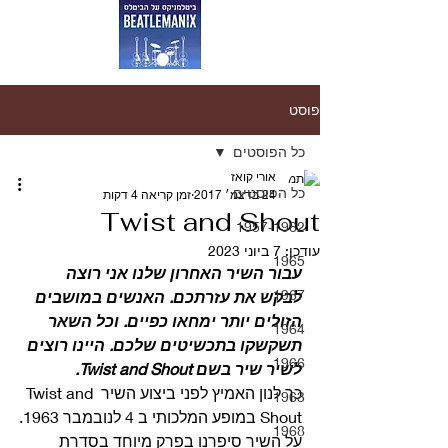
פוסט
כל הפוסטים
אורי קואז
כל הפוסטים
24 בדצמ׳ 2017
זמן קריאה 4 דקות
Twist and Shout
1957-1962
עודכן:
7 ביוני 2023
1965
עבור השיר האחרון שלנו אני רוצה 
1967
לבקש את עזרתכם. האנשים במושבים 
הזולים יותר ימחאו כפיים. וכל השאר 
1964
תשקשקו בתכשיטים שלכם. היינו רוצים 
1966
לשיר שיר בשם Twist and Shout.
כך לנון האמיץ לפני ביצוע השיר Twist and 
1963
Shout במופע המלכותי ב 4 לנובמבר 1963.
1968
על השיר סיפרנו בפרק מיוחד בסדרת 