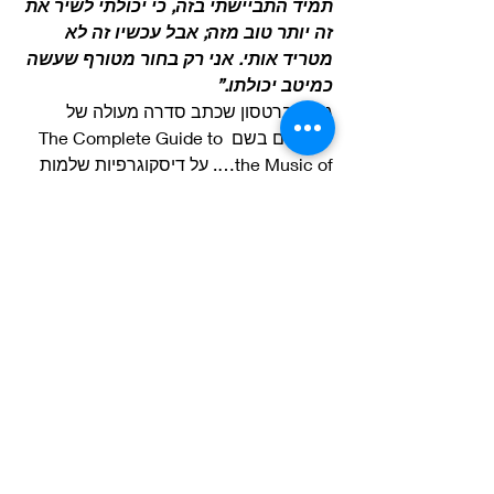
תמיד התביישתי בזה, כי יכולתי לשיר את 
זה יותר טוב מזה; אבל עכשיו זה לא 
מטריד אותי. אני רק בחור מטורף שעשה 
כמיטב יכולתו.” 
ג’ון רוברטסון שכתב סדרה מעולה של 
ספרונים בשם The Complete Guide to 
the Music of…. על דיסקוגרפיות שלמות 
של אמנים’ כתב על Twist and Shout 
משפט מקסים: 
“לנון פשוט קרע את הקול שלו עבור 
הרוקנ’רול…”
השיר כאמור יוצר באלבום הבכורה של 
הביטלס וממוקם כשיר שסוגר את האלבום.
ה
אלבום Please Please Me
 יצא בבריטניה 
ב 22 במרץ 1963.
השיר היה הרוקר החזק של הביטלס לאותה 
תקופה.
הביטלס ניסו לשחזר את ההצלחה באלבום 