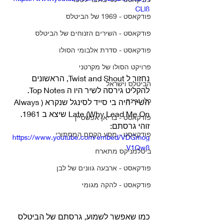
CLl8
פודקאסט - 1969 של הביטלס
פודקאסט - השירים הזנוחים של הביטלס
פודקאסט - סדרת אלבומי הסולו
פרויקט הסולו של מקרטני
נחזור ל Twist and Shout, הראשונים 
הביטלס וישראל
להקליט גירסה לשיר היו ה Top Notes.
כלי נגינה
השיר היה בי סייד לסינגל שנקרא (Always 
Late (Why Lead Me On שיצא ב 1961. 
פודקאסט - בריאן אפשטיין
זוהי גרסתם:  
פודקאסט - מסע הקסם המסתורי
https://www.youtube.com/embed/VDGmog
V1Qw8
ביטלמניקס מתארח
פודקאסט - ארבעה גוונים של לבן
פודקאסט - להקה מגומי
כמו שאפשר לשמוע, גרסתם של הביטלס 