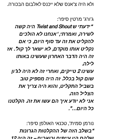
ולא היה צ’אנס שלא ייכנס לאלבום הבכורה.
ג’ורג’ מרטין סיפר:
 “ידעתי ש Twist and Shout היה קשה 
לשירה, ואמרתי, ‘אנחנו לא הולכים 
להקליט את זה עד סוף היום, כי אם 
נקליט אותו מוקדם, לא ישאר לך קול’. אז 
זה היה הדבר האחרון שעשינו באותו 
לילה.
עשינו 2 טייקים, ואחרי זה לא היה לג’ון 
שום קול בכלל. זה היה מספיק טוב 
בשביל התקליט, והוא היה צריך את 
הצליל הזה.
אני לא יודע איך הם עשו את זה. הקלטנו 
כל היום…”.
נורמן סמית’, טכנאי האולפן סיפר:
“בשלב הזה של ההקלטות הגרונות 
שלהם היו עייפים וכואבים – זה היה 12 