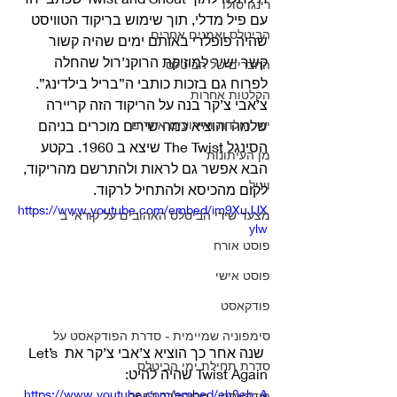
רינגו סולו
עם פיל מדלי, תוך שימוש בריקוד הטוויסט 
הביטלס ואמנים אחרים
שהיה פופלרי באותם ימים שהיה קשור 
קשר ישיר למוזיקת הרוקנ’רול שהחלה 
החברים של הביטלס
לפרוח גם בזכות כותבי ה”בריל בילדינג”. 
הקלטות אחרות
צ’אבי צ’קר בנה על הריקוד הזה קריירה 
ימי הולדת ואירועים אחרים
שלמה והוציא כמה שירים מוכרים בניהם 
הסינגל The Twist שיצא ב 1960. בקטע 
מן העיתונות
הבא אפשר גם לראות ולהתרשם מהריקוד, 
ויניל
לקום מהכיסא ולהתחיל לרקוד. 
https://www.youtube.com/embed/im9XuJJX
מצעד שירי הביטלס האהובים על קוראי ב
ylw
פוסט אורח
פוסט אישי
פודקאסט
סימפוניה שמיימית - סדרת הפודקאסט על
 שנה אחר כך הוציא צ’אבי צ’קר את Let’s 
סדרת תחילת ימי הביטלס
Twist Again שהיה להיט: 
https://www.youtube.com/embed/eh8eb_A
פודקאסט - מריבולבר לפפר