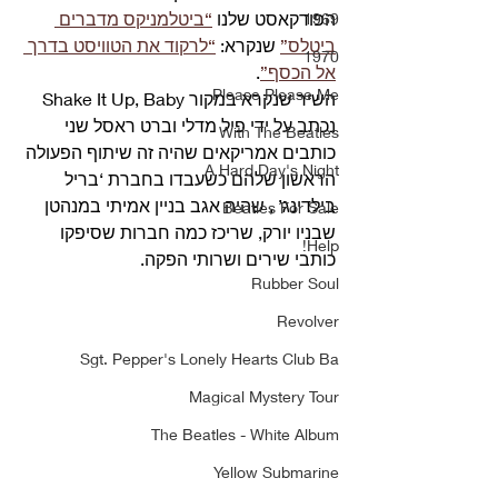
הפודקאסט שלנו 
“ביטלמניקס מדברים 
1969
ביטלס”
 שנקרא: 
“לרקוד את הטוויסט בדרך 
1970
אל הכסף”
.
Please Please Me
השיר שנקרא במקור Shake It Up, Baby 
נכתב על ידי פיל מדלי וברט ראסל שני 
With The Beatles
כותבים אמריקאים שהיה זה שיתוף הפעולה 
A Hard Day's Night
הראשון שלהם כשעבדו בחברת ‘בריל 
בילדינג’ , שהיה אגב בניין אמיתי במנהטן 
Beatles For Sale
שבניו יורק, שריכז כמה חברות שסיפקו 
Help!
כותבי שירים ושרותי הפקה. 
Rubber Soul
Revolver
Sgt. Pepper's Lonely Hearts Club Ba
Magical Mystery Tour
The Beatles - White Album
Yellow Submarine