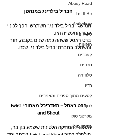
Abbey Road
הבריל בילדינג במנהטן
Let It Be
Anthology
המושג “בריל בילדינג” השתרש והפך לכינוי 
עבור התעשייה הזו. 
סינגלים
ברט ראסל ששהה כמה שנים בקובה, חזר 
הופעות
והשתלב בחברת ‘בריל בילדינג’ שכזו. 
קאברים
סרטים
טלוויזיה
רדיו
קטעים מתוך ספרים ומאמרים
ברט ראסל – האדריכל מאחורי Twist 
לנון סולו
and Shout
מקרטני סולו
הריסון סולו
השפעת המוזיקה הלטינית ששמע בקובה, 
חילחלה לתוך Twist and Shout שכתב יחד 