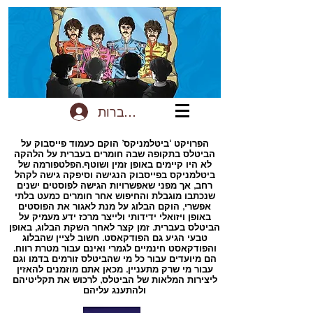
להתחברות
הפרויקט ‘ביטלמניקס’ הוקם כעמוד פייסבוק על
הביטלס בתקופה שבה חומרים בעברית על הלהקה
לא היו קיימים באופן זמין ושוטף.הפלטפורמה של
ביטלמניקס בפייסבוק הנגישה וסיפקה גישה לקהל
רחב, אך מפני שאפשרויות הגישה לפוסטים ישנים
שנכתבו מוגבלת והחיפוש אחר חומרים כמעט בלתי
אפשרי, הוקם הבלוג על מנת לאגור את הפוסטים
באופן ויזואלי ידידותי ולייצר מרכז ידע מעמיק על
הביטלס בעברית. זמן קצר לאחר השקת הבלוג, באופן
טבעי הגיע גם הפודקאסט. חשוב לציין שהבלוג
והפודקאסט חינמיים לגמרי ואינם עבור מטרת רווח.
הם מיועדים עבור כל מי שהביטלס זורמים בדמו וגם
עבור מי שרק מתעניין. מכאן אתם מוזמנים להאזין
ליצירות המלאות של הביטלס, לרכוש את תקליטיהם
ולהתענג עליהם