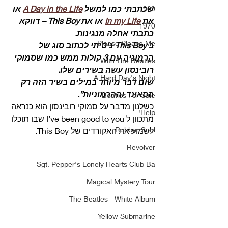
שכתבתי כמו למשל 
A Day in the Life
 או 
1969
את 
In my Life
 או את This Boy – דווקא 
1970
כתבתי אחלה מנגינות.
Please Please Me
ב This Boy ניסיתי לכתוב סוג של 
הרמוניה עם 3 קולות ממש כמו שסמוקי 
With The Beatles
רובינסון עשה בשירים שלו.
A Hard Day's Night
שום דבר מיוחד במילים בשיר הזה רק 
הסאונד וההרמוניות”.
Beatles For Sale
כשלנון מדבר על סמוקי רובינסון הוא כנראה 
Help!
מתכוון ל I’ve been good to you שבו תוכלו 
Rubber Soul
לשמוע את האקורדים של This Boy. 
Revolver
Sgt. Pepper's Lonely Hearts Club Ba
Magical Mystery Tour
The Beatles - White Album
Yellow Submarine