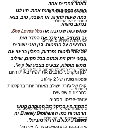
רינגו סולו
באחר צהריים אחד.
הגענו בסביבות השעה אחת. היו לנו 
הביטלס ואמנים אחרים
כמה שעות להרוג, אז חשבנו, טוב, בואו 
החברים של הביטלס
נכתוב משהו.
הקלטות אחרות
ממש כמו שכתבנו את 
She Loves You
.
זה מצחיק, אני זוכר את החדר ואת 
ימי הולדת ואירועים אחרים
המצעים על המיטות. ג’ון ואני יושבים 
מן העיתונות
על שתי מיטות נפרדות, במלון בריטי עם 
צבעי ירוק זית וכתום בכל מקום, שילוב 
ויניל
ממש מופלא, צבעים בצבע של קיא”.
מצעד שירי הביטלס האהובים על קוראי ב
לנון ומקרטני כותבים את השיר באותו היום 
עם הרמוניה של 2 קולות.
פוסט אורח
קולו של ג’ורג’ ישולב מאוחר יותר בהקלטות 
פוסט אישי
כהרמוניה שלישית. 
פודקאסט
ג’ורג’ הריסון הסביר:
“תמיד היו ברוקנ’רול המוקדם קטעי 
סימפוניה שמיימית - סדרת הפודקאסט על
הרמוניות כמו ה Everely Brothers וה 
סדרת תחילת ימי הביטלס
Platers, לכולם היו הרמוניות”.
את ההסבר המדוייק כיצד לבצע מול 
פודקאסט - מריבולבר לפפר