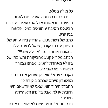
כל מילה בסלע. 
ביום פרסום הכתבה, אזכיר, יום לאחר 
הופעתם הראשונה אצל אד סאליבן, עורכים 
הביטלס מסיבת עיתונאים במלון פלאזה 
בניו יורק.
כתב של רשת CBS שהחזיק בידו עותק של 
העיתון עם הביקורת, שואל לדעתם על כך.
בתגובה מוחה רינגו: “אוי לא שוב!!!”. 
הכתב מקריא קטע מהביקורת ותשובתו של 
ג’ון לא מאחרת להגיע: “אנחנו נצטרך 
לראות רופא לגבי זה…”. 
מקרטני ענה: “הוא רק העתיק את הבחור 
מהלונדון טיימס שכתב ביקורת כזו.
ההבדל היחיד הוא, שאני לא יודע אם היא 
חיובית או לא, אבל בלונדון היא הייתה 
חיובית”.
רינגו תהה: “מדוע פשוט לא אומרים אם זו 