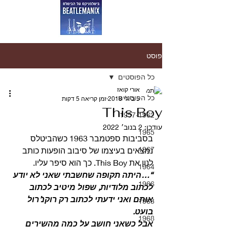
פוסט
כל הפוסטים
אורי קואז
כל הפוסטים
5 ביולי 2018
זמן קריאה 5 דקות
This Boy
1957-1962
עודכן:
2 בנוב׳ 2022
1965
בסביבות ספטמבר 1963 כשהביטלס 
1967
נמצאים בעיצמו של סיבוב הופעות כותב 
לנון את This Boy. כך הוא סיפר עליו.
1964
“…היתה תקופה שחשבתי שאני לא יודע 
1966
לכתוב מלודיות, שפול מיטיב לכתוב 
אותם ואני ידעתי לכתוב רק רוקנ’רול 
1963
בועט.
1968
אבל כשאני חושב על כמה מהשירים 