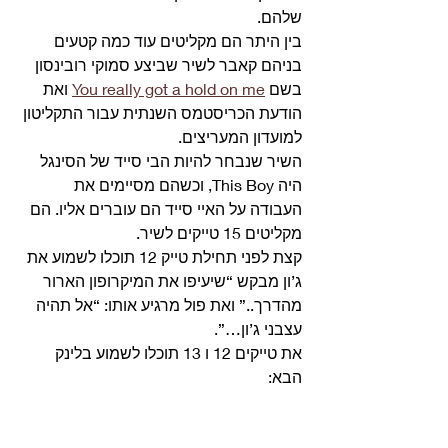
שלהם.
בין היתר הם מקליטים עוד כמה קטעים 
בניהם קאבר לשיר שביצע סמוקי רובינסון 
בשם 
You really got a hold on me
 ואת 
הודעת הכריסטמס השנתית עבור התקליטון 
למועדון המעריצים.
השיר שנבחר להיות הבי סייד של הסינגל 
היה This Boy, וכשהם מסיימים את 
העבודה על האיי סייד הם עוברים אליו. הם 
מקליטים 15 טייקים לשיר.
קצת לפני תחילת טייק 12 תוכלו לשמוע את 
ג’ון מבקש “שיעיפו את המיקרופון הארור 
מהדרך..” ואת פול מרגיע אותו: “אל תהיה 
עצבני ג’ון…”. 
את טייקים 12 ו 13 תוכלו לשמוע בלינק 
הבא: 