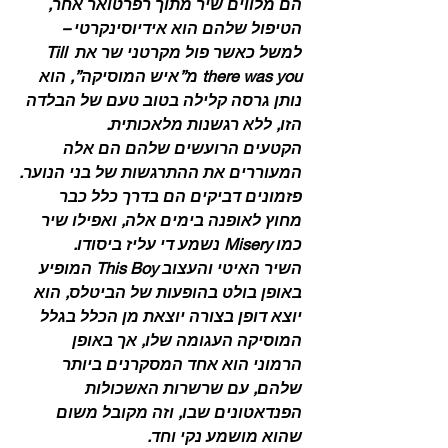
הם מלווים שיר מתוך רפרטואר אחר, 
הטיפול שלהם הוא אידיוסינקרטי – 
למשל כאשר פול מקרטני שר את Till 
there was you מ”איש המוסיקה”, הוא 
נותן גרסה קלילה בטוב טעם של הבלדה 
הזו, ללא רגשנות מלאכותית.
הקטעים הרועשים שלהם הם אלה 
המעוררים את ההתרגשות של בני הנוער.
פזמונים דביקים הם בדרך כלל כבר 
מחוץ לאופנה בימים אלה, ואפילו שיר 
כמו Misery נשמע די עליז ביסודו.
השיר האיטי והעצוב This Boy המופיע 
באופן בולט בהופעות של הביטלס, הוא 
יוצא דופן בצורה יוצאת מן הכלל בגלל 
המוסיקה העגומה שלו, אך באופן 
הרמוני הוא אחד המסקרנים ביותר 
שלהם, עם שרשרות האשכולות 
הפנדאטונים שבו, וזה מקובל משום 
שהוא מושמע נקי וחד.