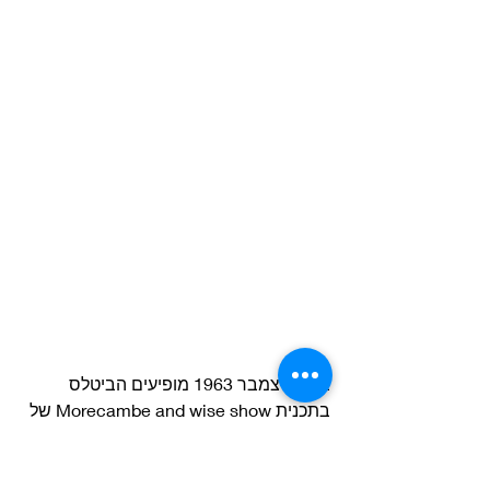
ב 2 בדצמבר 1963 מופיעים הביטלס 
בתכנית Morecambe and wise show של 
הקומיקאים אריק מורקמבה וארני וויס, שם 
הם מבצעים את השיר הפעם בלייב יחד עם 
עוד כמה שירים ומשתתפים בקטע קומי יחד 