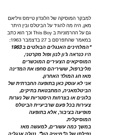
למבקר המוסיקה של הלונדון טיימס וויליאם 
מאן, היה מה להגיד על הביטלס ובין היתר 
גם על ההרמוניות ב This Boy וכך הוא כתב 
במאמר שהתפרסם ב 27 בדצמבר 1963: 
“המלחינים האנגלים הבולטים ב 1963 
היו כנראה ג’ון לנון ופול מקרטני, 
המוסיקאים הצעירים המוכשרים 
מליברפול, ששיריהם סחפו את המדינה 
מאז חג המולד האחרון.
אני לא עוסק כאן בתופעה החברתית של 
הביטלמאניה, המתבטאת בתיקים, 
בלונים או בצרחות היסטריות של נערות 
צעירות בכל פעם שרביעיית הביטלס 
מופיעה בציבור, אלא בתופעה 
המוסיקלית.
במשך כמה עשורים, למעשה מאז 
נפילתו של ה”מיוזיק הול”, נטלה אנגליה 